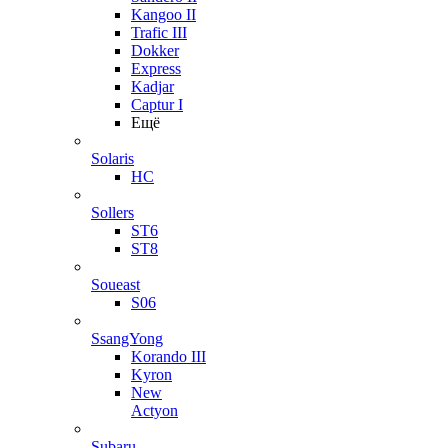
Kangoo II
Trafic III
Dokker
Express
Kadjar
Captur I
Ещё
Solaris
HC
Sollers
ST6
ST8
Soueast
S06
SsangYong
Korando III
Kyron
New
Actyon
Subaru