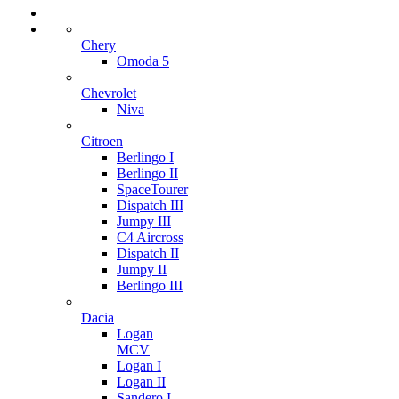
Chery
Omoda 5
Chevrolet
Niva
Citroen
Berlingo I
Berlingo II
SpaceTourer
Dispatch III
Jumpy III
C4 Aircross
Dispatch II
Jumpy II
Berlingo III
Dacia
Logan
MCV
Logan I
Logan II
Sandero I