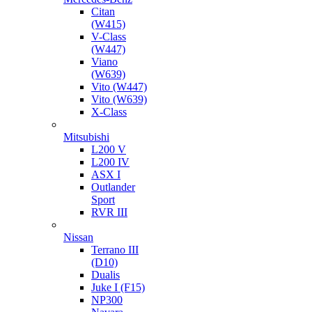
Citan
(W415)
V-Class
(W447)
Viano
(W639)
Vito (W447)
Vito (W639)
X-Class
Mitsubishi
L200 V
L200 IV
ASX I
Outlander
Sport
RVR III
Nissan
Terrano III
(D10)
Dualis
Juke I (F15)
NP300