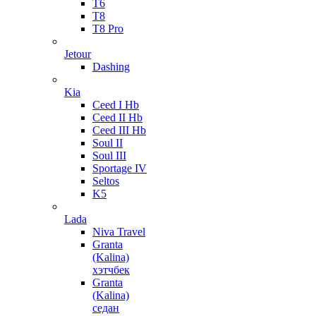
T6
T8
T8 Pro
Jetour
Dashing
Kia
Ceed I Hb
Ceed II Hb
Ceed III Hb
Soul II
Soul III
Sportage IV
Seltos
K5
Lada
Niva Travel
Granta
(Kalina)
хэтчбек
Granta
(Kalina)
седан