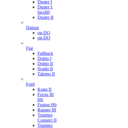
Duster I
Duster I,
facelift
Duster II
Datsun
on-DO
mi-DO
Fiat
Fullback
Doblo I
Doblo II
Scudo II
Talento II
Ford
Kuga II
Focus III
Hb
Fusion Hb
Ranger III
Tourneo
Connect II
Tourneo