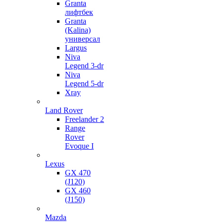
Granta
лифтбек
Granta
(Kalina)
универсал
Largus
Niva
Legend 3-dr
Niva
Legend 5-dr
Xray
Land Rover
Freelander 2
Range
Rover
Evoque I
Lexus
GX 470
(J120)
GX 460
(J150)
Mazda