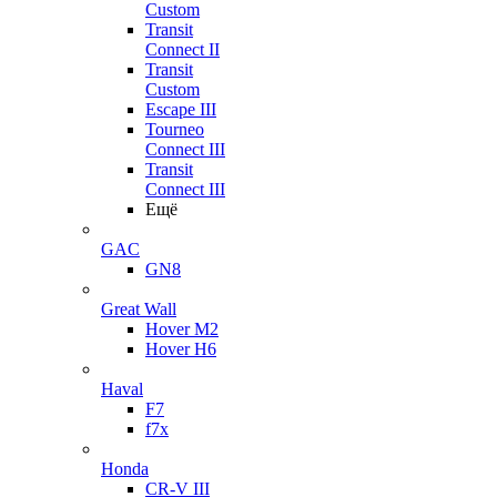
Custom
Transit
Connect II
Transit
Custom
Escape III
Tourneo
Connect III
Transit
Connect III
Ещё
GAC
GN8
Great Wall
Hover M2
Hover H6
Haval
F7
f7x
Honda
CR-V III