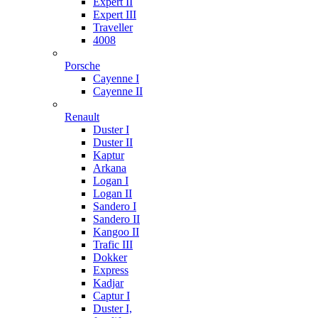
Expert II
Expert III
Traveller
4008
Porsche
Cayenne I
Cayenne II
Renault
Duster I
Duster II
Kaptur
Arkana
Logan I
Logan II
Sandero I
Sandero II
Kangoo II
Trafic III
Dokker
Express
Kadjar
Captur I
Duster I,