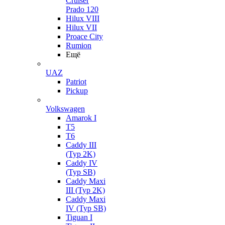
Cruiser
Prado 120
Hilux VIII
Hilux VII
Proace City
Rumion
Ещё
UAZ
Patriot
Pickup
Volkswagen
Amarok I
T5
T6
Caddy III
(Typ 2K)
Caddy IV
(Typ SB)
Caddy Maxi
III (Typ 2K)
Caddy Maxi
IV (Typ SB)
Tiguan I