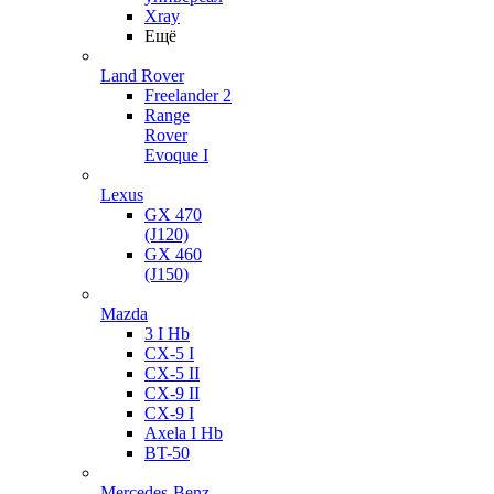
Xray
Ещё
Land Rover
Freelander 2
Range
Rover
Evoque I
Lexus
GX 470
(J120)
GX 460
(J150)
Mazda
3 I Hb
CX-5 I
CX-5 II
CX-9 II
CX-9 I
Axela I Hb
BT-50
Mercedes-Benz