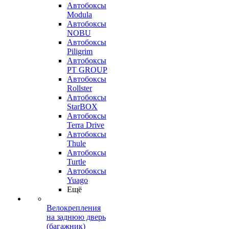
Автобоксы
Modula
Автобоксы
NOBU
Автобоксы
Piligrim
Автобоксы
PT GROUP
Автобоксы
Rollster
Автобоксы
StarBOX
Автобоксы
Terra Drive
Автобоксы
Thule
Автобоксы
Turtle
Автобоксы
Yuago
Ещё
Велокрепления
на заднюю дверь
(багажник)