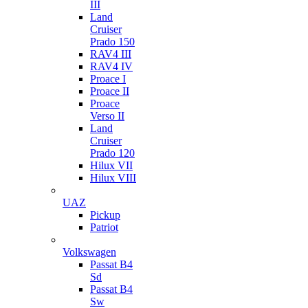
III
Land
Cruiser
Prado 150
RAV4 III
RAV4 IV
Proace I
Proace II
Proace
Verso II
Land
Cruiser
Prado 120
Hilux VII
Hilux VIII
UAZ
Pickup
Patriot
Volkswagen
Passat B4
Sd
Passat B4
Sw