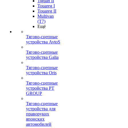
Tiguan II
Touareg I
Touareg II
Multivan
(T7)
Ещё
Тягово-сцепные
устройства AvtoS
Тягово-сцепные
устройства Galia
Тягово-сцепные
устройства Oris
Тягово-сцепные
устройства PT
GROUP
Тягово-сцепные
устройства для
праворуких
японских
автомобилей