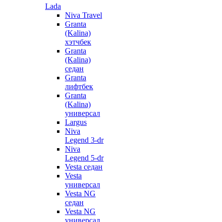
Lada
Niva Travel
Granta
(Kalina)
хэтчбек
Granta
(Kalina)
седан
Granta
лифтбек
Granta
(Kalina)
универсал
Largus
Niva
Legend 3-dr
Niva
Legend 5-dr
Vesta седан
Vesta
универсал
Vesta NG
седан
Vesta NG
универсал