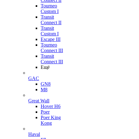
Connect II
Tourneo
Custom I
Transit
Connect II
Transit
Custom I
Escape III
Tourneo
Connect III
Transit
Connect III
Ещё
GAC
GN8
M8
Great Wall
Hover H6
Poer
Poer King
Kong
Haval