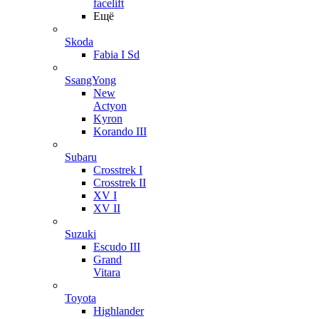
facelift
Ещё
Skoda
Fabia I Sd
SsangYong
New
Actyon
Kyron
Korando III
Subaru
Crosstrek I
Crosstrek II
XV I
XV II
Suzuki
Escudo III
Grand
Vitara
Toyota
Highlander