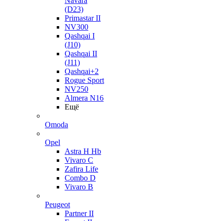
Navara
(D23)
Primastar II
NV300
Qashqai I
(J10)
Qashqai II
(J11)
Qashqai+2
Rogue Sport
NV250
Almera N16
Ещё
Omoda
Opel
Astra H Hb
Vivaro C
Zafira Life
Combo D
Vivaro B
Peugeot
Partner II