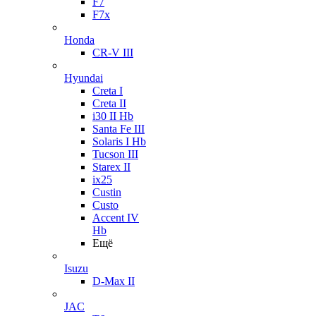
F7
F7x
Honda
CR-V III
Hyundai
Creta I
Creta II
i30 II Hb
Santa Fe III
Solaris I Hb
Tucson III
Starex II
ix25
Custin
Custo
Accent IV
Hb
Ещё
Isuzu
D-Max II
JAC