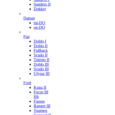
Sandero II
Dokker
Datsun
mi-DO
on-DO
Fiat
Doblo I
Doblo II
Fullback
Scudo II
Talento II
Doblo III
Scudo III
Ulysse III
Ford
Kuga II
Focus III
Hb
Fusion
Ranger III
Tourneo