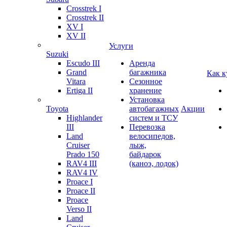
Crosstrek I
Crosstrek II
XV I
XV II
Услуги
Suzuki
Escudo III
Аренда
Grand
багажника
Как к
Vitara
Сезонное
Ertiga II
хранение
Установка
Toyota
автобагажных
Акции
Highlander
систем и ТСУ
III
Перевозка
Land
велосипедов,
Cruiser
лыж,
Prado 150
байдарок
RAV4 III
(каноэ, лодок)
RAV4 IV
Proace I
Proace II
Proace
Verso II
Land