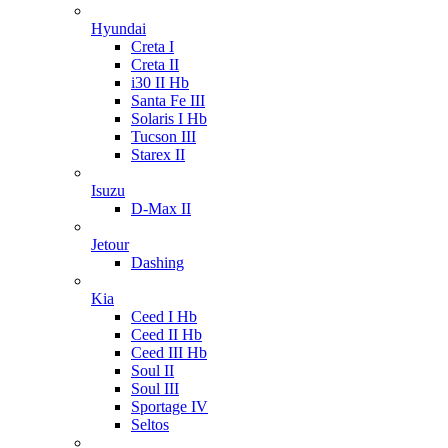
Hyundai
Creta I
Creta II
i30 II Hb
Santa Fe III
Solaris I Hb
Tucson III
Starex II
Isuzu
D-Max II
Jetour
Dashing
Kia
Ceed I Hb
Ceed II Hb
Ceed III Hb
Soul II
Soul III
Sportage IV
Seltos