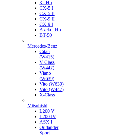
3 I Hb
CX-5 I
CX-5 II
CX-9 II
CX-9 I
Axela I Hb
BT-50
Mercedes-Benz
Citan
(W415)
V-Class
(W447)
Viano
(W639)
Vito (W639)
Vito (W447)
X-Class
Mitsubishi
L200 V
L200 IV
ASX I
Outlander
Sport