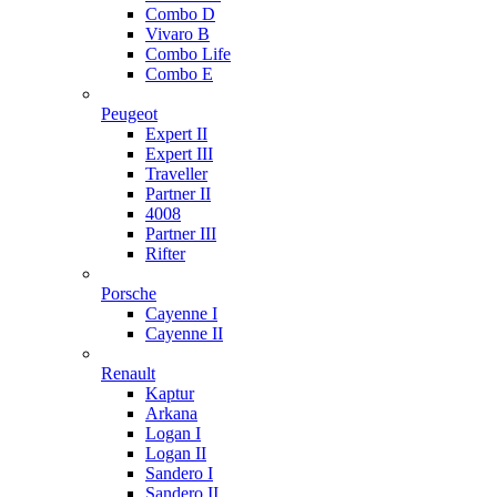
Combo D
Vivaro B
Combo Life
Combo E
Peugeot
Expert II
Expert III
Traveller
Partner II
4008
Partner III
Rifter
Porsche
Cayenne I
Cayenne II
Renault
Kaptur
Arkana
Logan I
Logan II
Sandero I
Sandero II