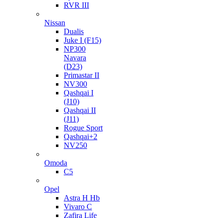
RVR III
Nissan
Dualis
Juke I (F15)
NP300
Navara
(D23)
Primastar II
NV300
Qashqai I
(J10)
Qashqai II
(J11)
Rogue Sport
Qashqai+2
NV250
Omoda
C5
Opel
Astra H Hb
Vivaro C
Zafira Life