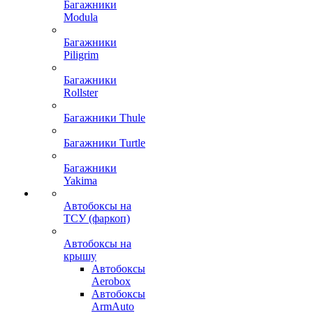
Багажники
Modula
Багажники
Piligrim
Багажники
Rollster
Багажники Thule
Багажники Turtle
Багажники
Yakima
Автобоксы на
ТСУ (фаркоп)
Автобоксы на
крышу
Автобоксы
Aerobox
Автобоксы
ArmAuto