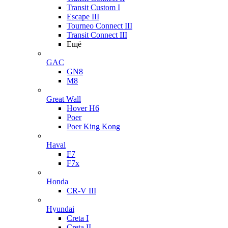
Transit Custom I
Escape III
Tourneo Connect III
Transit Connect III
Ещё
GAC
GN8
M8
Great Wall
Hover H6
Poer
Poer King Kong
Haval
F7
F7x
Honda
CR-V III
Hyundai
Creta I
Creta II