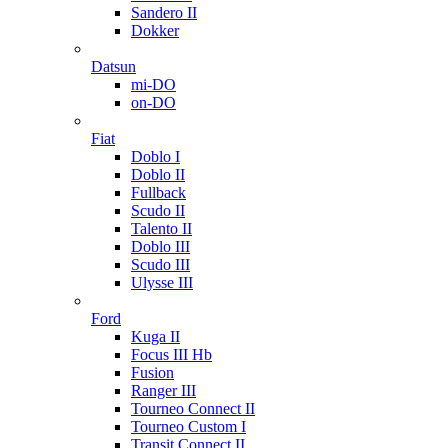
Sandero II
Dokker
Datsun
mi-DO
on-DO
Fiat
Doblo I
Doblo II
Fullback
Scudo II
Talento II
Doblo III
Scudo III
Ulysse III
Ford
Kuga II
Focus III Hb
Fusion
Ranger III
Tourneo Connect II
Tourneo Custom I
Transit Connect II