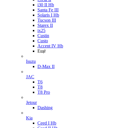
i30 II Hb
Santa Fe III
Solaris I Hb
Tucson III
Starex II
ix25
Custin
Custo
Accent IV Hb
Ещё
Isuzu
D-Max II
JAC
T6
T8
T8 Pro
Jetour
Dashing
Kia
Ceed I Hb