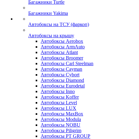
Багажники Turtle
Багажники Yakima
Автобоксы на ТСУ (фаркоп)
Автобоксы на крышу
Автобоксы Aerobox
Автобоксы ArmAuto
Автобоксы Atlant
Автобоксы Broomer
Автобоксы Carl Steelman
Автобоксы Cayman
Автобоксы Cybort
Автобоксы Diamond
Автобоксы Eurodetal
Автобоксы Inno
Автобоксы Koffer
Автобоксы Level
Автобоксы LUX
Автобоксы MaxBox
Автобоксы Modula
Автобоксы NOBU
Автобоксы Piligrim
Автобоксы PT GROUP