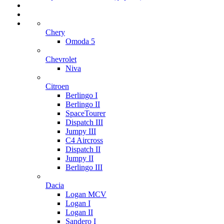
Chery
Omoda 5
Chevrolet
Niva
Citroen
Berlingo I
Berlingo II
SpaceTourer
Dispatch III
Jumpy III
C4 Aircross
Dispatch II
Jumpy II
Berlingo III
Dacia
Logan MCV
Logan I
Logan II
Sandero I