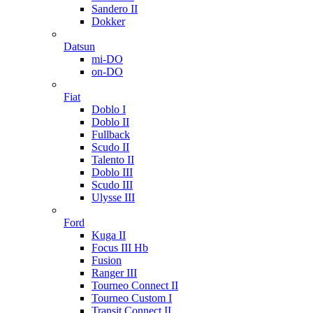
Sandero II
Dokker
Datsun
mi-DO
on-DO
Fiat
Doblo I
Doblo II
Fullback
Scudo II
Talento II
Doblo III
Scudo III
Ulysse III
Ford
Kuga II
Focus III Hb
Fusion
Ranger III
Tourneo Connect II
Tourneo Custom I
Transit Connect II