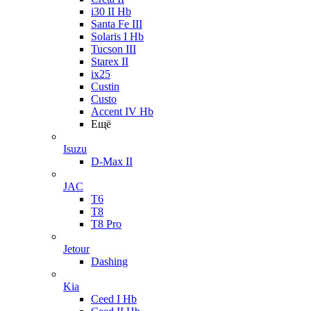
i30 II Hb
Santa Fe III
Solaris I Hb
Tucson III
Starex II
ix25
Custin
Custo
Accent IV Hb
Ещё
Isuzu
D-Max II
JAC
T6
T8
T8 Pro
Jetour
Dashing
Kia
Ceed I Hb