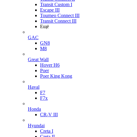
Transit Custom I
Escape III
Tourneo Connect III
Transit Connect III
Ещё
GAC
GN8
M8
Great Wall
Hover H6
Poer
Poer King Kong
Haval
F7
F7x
Honda
CR-V III
Hyundai
Creta I
Creta II