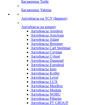
Багажники Turtle
Багажники Yakima
Автобоксы на ТСУ (фаркоп)
Автобоксы на крышу
Автобоксы Aerobox
Автобоксы ArmAuto
Автобоксы Atlant
Автобоксы Broomer
Автобоксы Carl Steelman
Автобоксы Cayman
Автобоксы Cybort
Автобоксы Diamond
Автобоксы Eurodetal
Автобоксы Inno
Автобоксы Koffer
Автобоксы Level
Автобоксы LUX
Автобоксы MaxBox
Автобоксы Modula
Автобоксы NOBU
Автобоксы Piligrim
Автобоксы PT GROUP