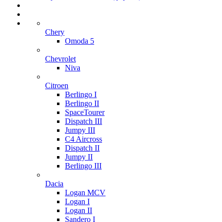
Chery
Omoda 5
Chevrolet
Niva
Citroen
Berlingo I
Berlingo II
SpaceTourer
Dispatch III
Jumpy III
C4 Aircross
Dispatch II
Jumpy II
Berlingo III
Dacia
Logan MCV
Logan I
Logan II
Sandero I