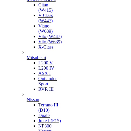
Citan
(W415)
V-Class
(W447)
Viano
(W639)
Vito (W447)
Vito (W639)
X-Class
Mitsubishi
L200 V
L200 IV
ASX I
Outlander
Sport
RVR III
Nissan
Terrano III
(D10)
Dualis
Juke I (F15)
NP300