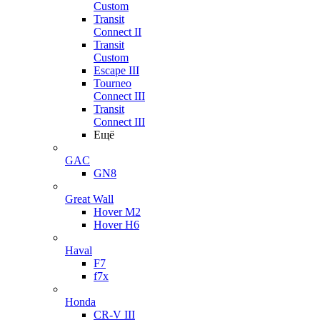
Custom
Transit
Connect II
Transit
Custom
Escape III
Tourneo
Connect III
Transit
Connect III
Ещё
GAC
GN8
Great Wall
Hover M2
Hover H6
Haval
F7
f7x
Honda
CR-V III