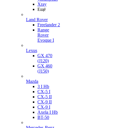
Xray
Ещё
Land Rover
Freelander 2
Range
Rover
Evoque I
Lexus
GX 470
(J120)
GX 460
(J150)
Mazda
3 I Hb
CX-5 I
CX-5 II
CX-9 II
CX-9 I
Axela I Hb
BT-50
Mercedes-Benz