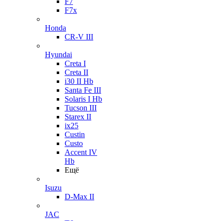
F7
F7x
Honda
CR-V III
Hyundai
Creta I
Creta II
i30 II Hb
Santa Fe III
Solaris I Hb
Tucson III
Starex II
ix25
Custin
Custo
Accent IV
Hb
Ещё
Isuzu
D-Max II
JAC