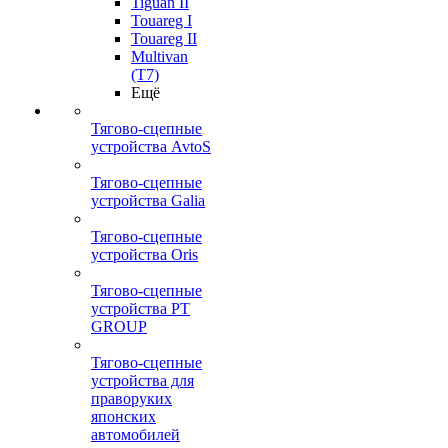
Tiguan II
Touareg I
Touareg II
Multivan
(T7)
Ещё
Тягово-сцепные
устройства AvtoS
Тягово-сцепные
устройства Galia
Тягово-сцепные
устройства Oris
Тягово-сцепные
устройства PT
GROUP
Тягово-сцепные
устройства для
праворуких
японских
автомобилей