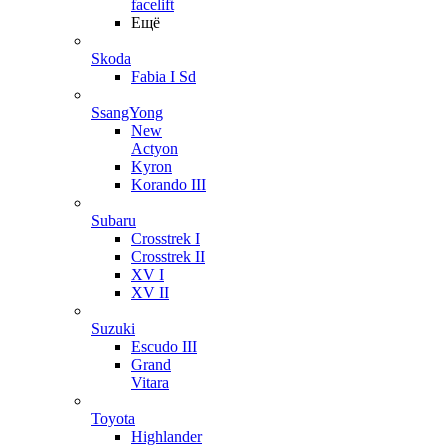
facelift
Ещё
Skoda
Fabia I Sd
SsangYong
New
Actyon
Kyron
Korando III
Subaru
Crosstrek I
Crosstrek II
XV I
XV II
Suzuki
Escudo III
Grand
Vitara
Toyota
Highlander