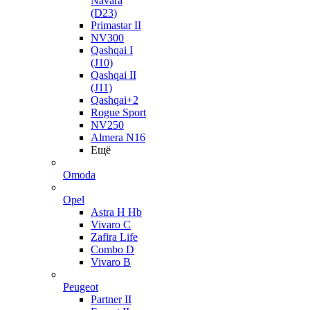
Navara
(D23)
Primastar II
NV300
Qashqai I
(J10)
Qashqai II
(J11)
Qashqai+2
Rogue Sport
NV250
Almera N16
Ещё
Omoda
Opel
Astra H Hb
Vivaro C
Zafira Life
Combo D
Vivaro B
Peugeot
Partner II