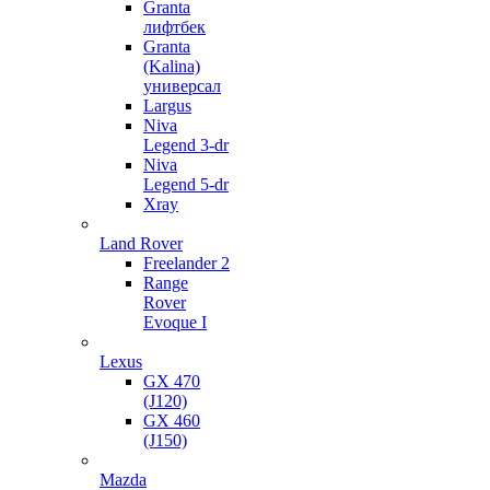
Granta
лифтбек
Granta
(Kalina)
универсал
Largus
Niva
Legend 3-dr
Niva
Legend 5-dr
Xray
Land Rover
Freelander 2
Range
Rover
Evoque I
Lexus
GX 470
(J120)
GX 460
(J150)
Mazda