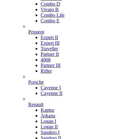
Combo D
Vivaro B
Combo Life
Combo E
Peugeot
Expert II
Expert III
Traveller
Partner II
4008
Partner III
Rifter
Porsche
Cayenne I
Cayenne II
Renault
Kaptur
Arkana
Logan I
Logan II
Sandero I
Sandero II