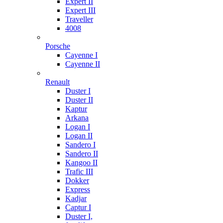
Expert II
Expert III
Traveller
4008
Porsche
Cayenne I
Cayenne II
Renault
Duster I
Duster II
Kaptur
Arkana
Logan I
Logan II
Sandero I
Sandero II
Kangoo II
Trafic III
Dokker
Express
Kadjar
Captur I
Duster I,