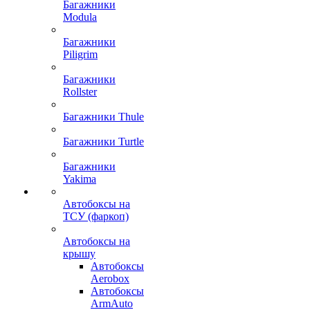
Багажники
Modula
Багажники
Piligrim
Багажники
Rollster
Багажники Thule
Багажники Turtle
Багажники
Yakima
Автобоксы на
ТСУ (фаркоп)
Автобоксы на
крышу
Автобоксы
Aerobox
Автобоксы
ArmAuto