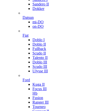
Sandero II
Dokker
Datsun
mi-DO
on-DO
Fiat
Doblo I
Doblo II
Fullback
Scudo II
Talento II
Doblo III
Scudo III
Ulysse III
Ford
Kuga II
Focus III
Hb
Fusion
Ranger III
Tourneo