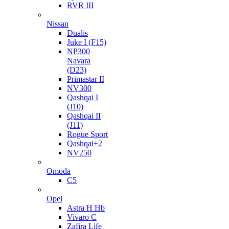
RVR III
Nissan
Dualis
Juke I (F15)
NP300
Navara
(D23)
Primastar II
NV300
Qashqai I
(J10)
Qashqai II
(J11)
Rogue Sport
Qashqai+2
NV250
Omoda
C5
Opel
Astra H Hb
Vivaro C
Zafira Life