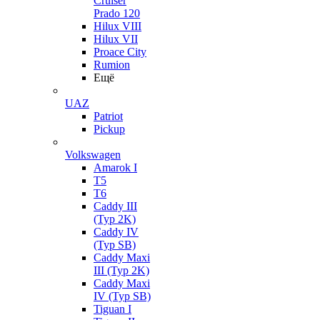
Cruiser
Prado 120
Hilux VIII
Hilux VII
Proace City
Rumion
Ещё
UAZ
Patriot
Pickup
Volkswagen
Amarok I
T5
T6
Caddy III
(Typ 2K)
Caddy IV
(Typ SB)
Caddy Maxi
III (Typ 2K)
Caddy Maxi
IV (Typ SB)
Tiguan I