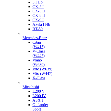
3 I Hb
CX-5 I
CX-5 II
CX-9 II
CX-9 I
Axela I Hb
BT-50
Mercedes-Benz
Citan
(W415)
V-Class
(W447)
Viano
(W639)
Vito (W639)
Vito (W447)
X-Class
Mitsubishi
L200 V
L200 IV
ASX I
Outlander
Sport