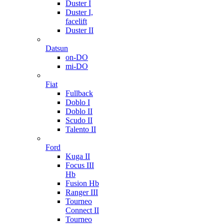
Duster I
Duster I,
facelift
Duster II
Datsun
on-DO
mi-DO
Fiat
Fullback
Doblo I
Doblo II
Scudo II
Talento II
Ford
Kuga II
Focus III
Hb
Fusion Hb
Ranger III
Tourneo
Connect II
Tourneo