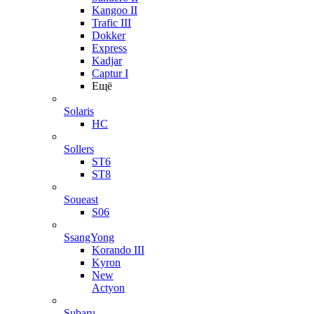
Kangoo II
Trafic III
Dokker
Express
Kadjar
Captur I
Ещё
Solaris
HC
Sollers
ST6
ST8
Soueast
S06
SsangYong
Korando III
Kyron
New
Actyon
Subaru