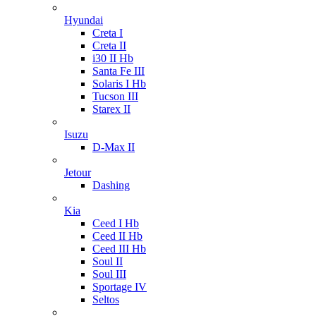
Hyundai
Creta I
Creta II
i30 II Hb
Santa Fe III
Solaris I Hb
Tucson III
Starex II
Isuzu
D-Max II
Jetour
Dashing
Kia
Ceed I Hb
Ceed II Hb
Ceed III Hb
Soul II
Soul III
Sportage IV
Seltos