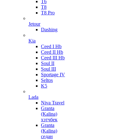
T6
T8
T8 Pro
Jetour
Dashing
Kia
Ceed I Hb
Ceed II Hb
Ceed III Hb
Soul II
Soul III
Sportage IV
Seltos
K5
Lada
Niva Travel
Granta
(Kalina)
хэтчбек
Granta
(Kalina)
седан