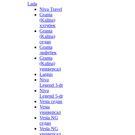
Lada
Niva Travel
Granta
(Kalina)
хэтчбек
Granta
(Kalina)
седан
Granta
лифтбек
Granta
(Kalina)
универсал
Largus
Niva
Legend 3-dr
Niva
Legend 5-dr
Vesta седан
Vesta
универсал
Vesta NG
седан
Vesta NG
универсал