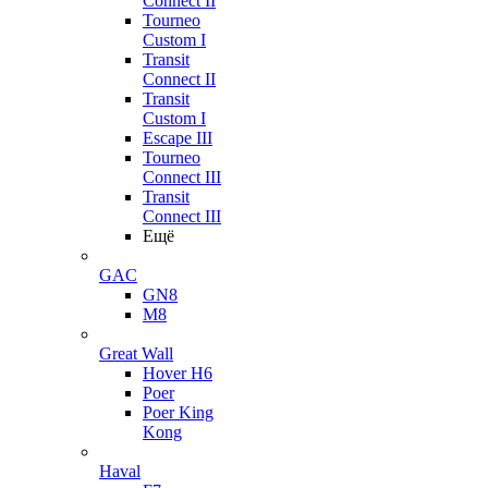
Connect II
Tourneo
Custom I
Transit
Connect II
Transit
Custom I
Escape III
Tourneo
Connect III
Transit
Connect III
Ещё
GAC
GN8
M8
Great Wall
Hover H6
Poer
Poer King
Kong
Haval