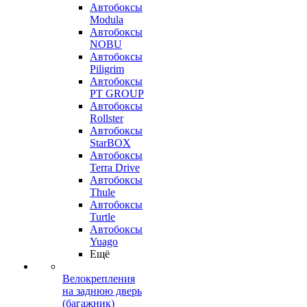
Автобоксы
Modula
Автобоксы
NOBU
Автобоксы
Piligrim
Автобоксы
PT GROUP
Автобоксы
Rollster
Автобоксы
StarBOX
Автобоксы
Terra Drive
Автобоксы
Thule
Автобоксы
Turtle
Автобоксы
Yuago
Ещё
Велокрепления
на заднюю дверь
(багажник)