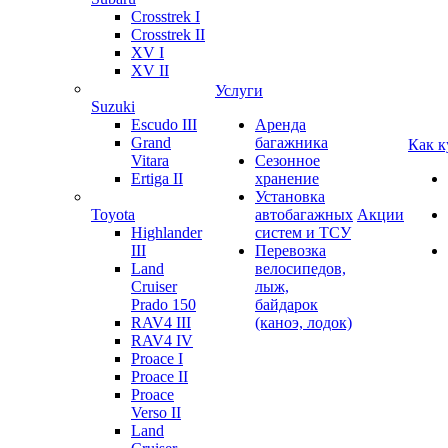
Crosstrek I
Crosstrek II
XV I
XV II
Услуги
Suzuki
Escudo III
Аренда
Grand
багажника
Как к
Vitara
Сезонное
Ertiga II
хранение
Установка
Toyota
автобагажных
Акции
Highlander
систем и ТСУ
III
Перевозка
Land
велосипедов,
Cruiser
лыж,
Prado 150
байдарок
RAV4 III
(каноэ, лодок)
RAV4 IV
Proace I
Proace II
Proace
Verso II
Land