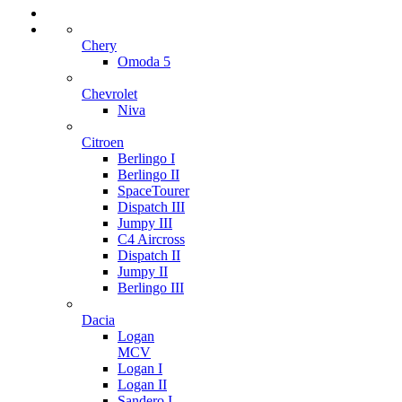
Chery
Omoda 5
Chevrolet
Niva
Citroen
Berlingo I
Berlingo II
SpaceTourer
Dispatch III
Jumpy III
C4 Aircross
Dispatch II
Jumpy II
Berlingo III
Dacia
Logan
MCV
Logan I
Logan II
Sandero I