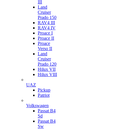
III
Land
Cruiser
Prado 150
RAV4 III
RAV4 IV
Proace I
Proace II
Proace
Verso II
Land
Cruiser
Prado 120
Hilux VII
Hilux VIII
UAZ
Pickup
Patriot
Volkswagen
Passat B4
Sd
Passat B4
Sw