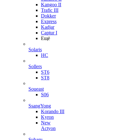
Kangoo II
Trafic III
Dokker
Express
Kadjar
Captur I
Ещё
Solaris
HC
Sollers
ST6
ST8
Soueast
S06
SsangYong
Korando III
Kyron
New
Actyon
Subaru