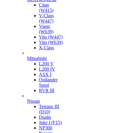
Citan
(W415)
V-Class
(W447)
Viano
(W639)
Vito (W447)
Vito (W639)
X-Class
Mitsubishi
L200 V
L200 IV
ASX I
Outlander
Sport
RVR III
Nissan
Terrano III
(D10)
Dualis
Juke I (F15)
NP300