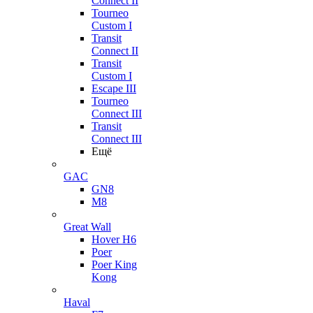
Connect II
Tourneo
Custom I
Transit
Connect II
Transit
Custom I
Escape III
Tourneo
Connect III
Transit
Connect III
Ещё
GAC
GN8
M8
Great Wall
Hover H6
Poer
Poer King
Kong
Haval