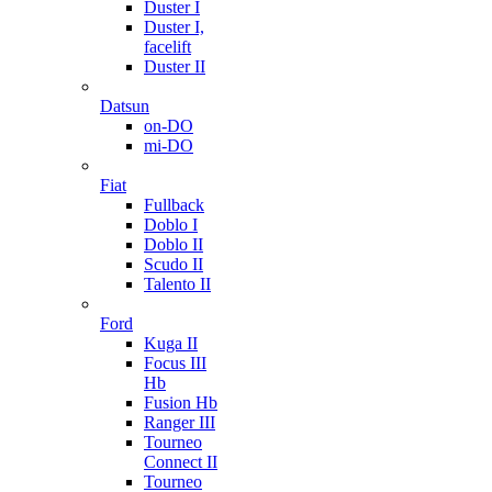
Duster I
Duster I,
facelift
Duster II
Datsun
on-DO
mi-DO
Fiat
Fullback
Doblo I
Doblo II
Scudo II
Talento II
Ford
Kuga II
Focus III
Hb
Fusion Hb
Ranger III
Tourneo
Connect II
Tourneo