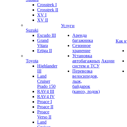
Crosstrek I
Crosstrek II
XV I
XV II
Услуги
Suzuki
Escudo III
Аренда
Grand
багажника
Как к
Vitara
Сезонное
Ertiga II
хранение
Установка
Toyota
автобагажных
Акции
Highlander
систем и ТСУ
III
Перевозка
Land
велосипедов,
Cruiser
лыж,
Prado 150
байдарок
RAV4 III
(каноэ, лодок)
RAV4 IV
Proace I
Proace II
Proace
Verso II
Land