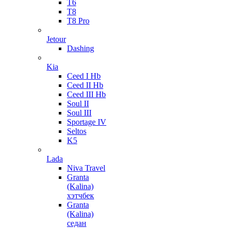
T6
T8
T8 Pro
Jetour
Dashing
Kia
Ceed I Hb
Ceed II Hb
Ceed III Hb
Soul II
Soul III
Sportage IV
Seltos
K5
Lada
Niva Travel
Granta
(Kalina)
хэтчбек
Granta
(Kalina)
седан