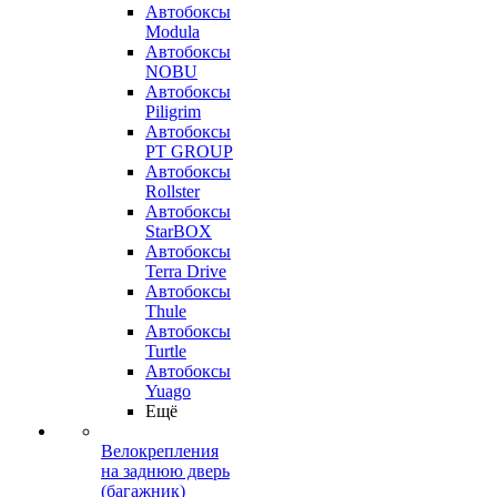
Автобоксы
Modula
Автобоксы
NOBU
Автобоксы
Piligrim
Автобоксы
PT GROUP
Автобоксы
Rollster
Автобоксы
StarBOX
Автобоксы
Terra Drive
Автобоксы
Thule
Автобоксы
Turtle
Автобоксы
Yuago
Ещё
Велокрепления
на заднюю дверь
(багажник)