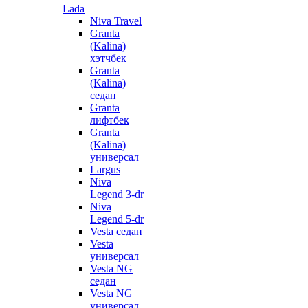
Lada
Niva Travel
Granta
(Kalina)
хэтчбек
Granta
(Kalina)
седан
Granta
лифтбек
Granta
(Kalina)
универсал
Largus
Niva
Legend 3-dr
Niva
Legend 5-dr
Vesta седан
Vesta
универсал
Vesta NG
седан
Vesta NG
универсал