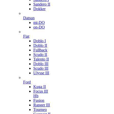
Sandero II
Dokker
Datsun
mi-DO
on-DO
Fiat
Doblo I
Doblo II
Fullback
Scudo II
Talento II
Doblo III
Scudo III
Ulysse III
Ford
Kuga II
Focus III
Hb
Fusion
Ranger III
Tourneo