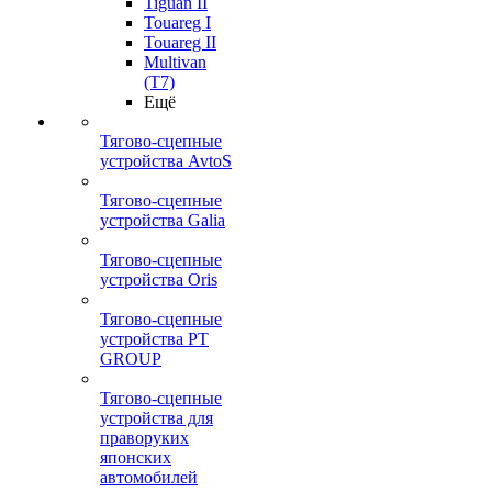
Tiguan II
Touareg I
Touareg II
Multivan
(T7)
Ещё
Тягово-сцепные
устройства AvtoS
Тягово-сцепные
устройства Galia
Тягово-сцепные
устройства Oris
Тягово-сцепные
устройства PT
GROUP
Тягово-сцепные
устройства для
праворуких
японских
автомобилей