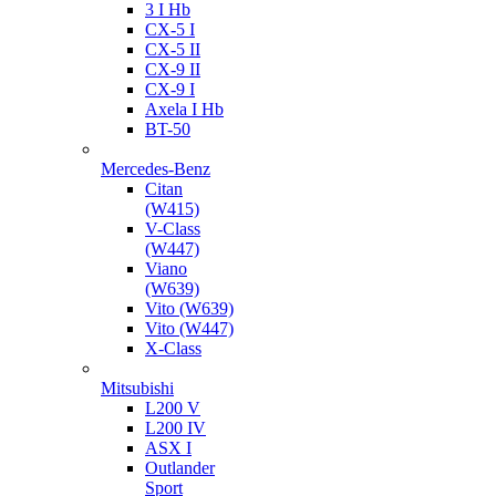
3 I Hb
CX-5 I
CX-5 II
CX-9 II
CX-9 I
Axela I Hb
BT-50
Mercedes-Benz
Citan
(W415)
V-Class
(W447)
Viano
(W639)
Vito (W639)
Vito (W447)
X-Class
Mitsubishi
L200 V
L200 IV
ASX I
Outlander
Sport