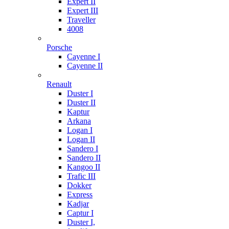
Expert II
Expert III
Traveller
4008
Porsche
Cayenne I
Cayenne II
Renault
Duster I
Duster II
Kaptur
Arkana
Logan I
Logan II
Sandero I
Sandero II
Kangoo II
Trafic III
Dokker
Express
Kadjar
Captur I
Duster I,