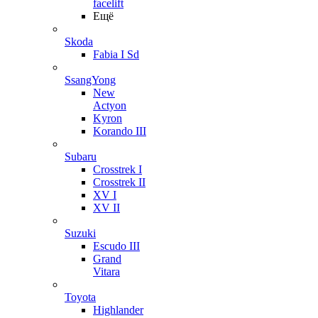
facelift
Ещё
Skoda
Fabia I Sd
SsangYong
New
Actyon
Kyron
Korando III
Subaru
Crosstrek I
Crosstrek II
XV I
XV II
Suzuki
Escudo III
Grand
Vitara
Toyota
Highlander