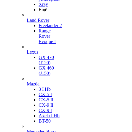
Xray
Ещё
Land Rover
Freelander 2
Range
Rover
Evoque I
Lexus
GX 470
(J120)
GX 460
(J150)
Mazda
3 I Hb
CX-5 I
CX-5 II
CX-9 II
CX-9 I
Axela I Hb
BT-50
Mercedes-Benz