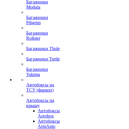
Багажники
Modula
Багажники
Piligrim
Багажники
Rollster
Багажники Thule
Багажники Turtle
Багажники
Yakima
Автобоксы на
ТСУ (фаркоп)
Автобоксы на
крышу
Автобоксы
Aerobox
Автобоксы
ArmAuto