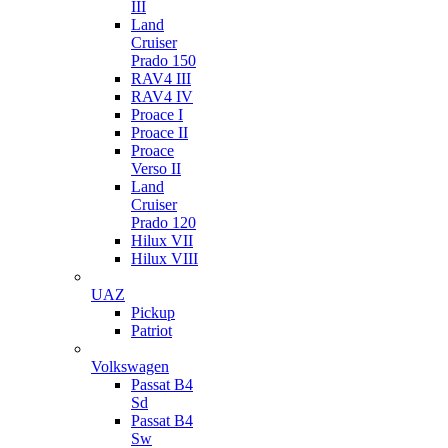
III
Land
Cruiser
Prado 150
RAV4 III
RAV4 IV
Proace I
Proace II
Proace
Verso II
Land
Cruiser
Prado 120
Hilux VII
Hilux VIII
UAZ
Pickup
Patriot
Volkswagen
Passat B4
Sd
Passat B4
Sw