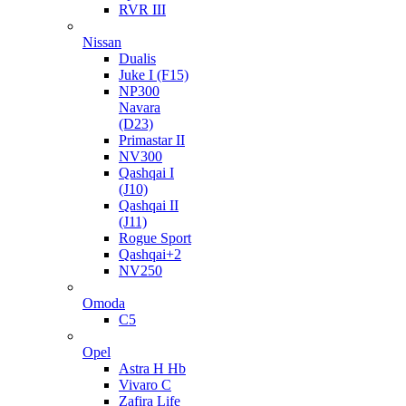
RVR III
Nissan
Dualis
Juke I (F15)
NP300
Navara
(D23)
Primastar II
NV300
Qashqai I
(J10)
Qashqai II
(J11)
Rogue Sport
Qashqai+2
NV250
Omoda
C5
Opel
Astra H Hb
Vivaro C
Zafira Life