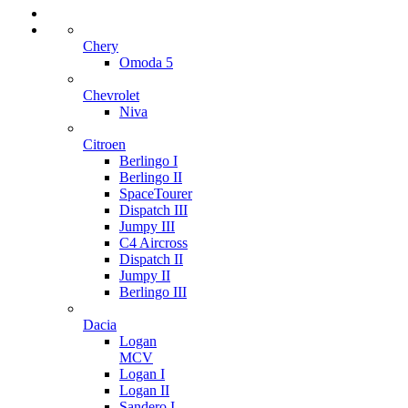
Chery
Omoda 5
Chevrolet
Niva
Citroen
Berlingo I
Berlingo II
SpaceTourer
Dispatch III
Jumpy III
C4 Aircross
Dispatch II
Jumpy II
Berlingo III
Dacia
Logan
MCV
Logan I
Logan II
Sandero I