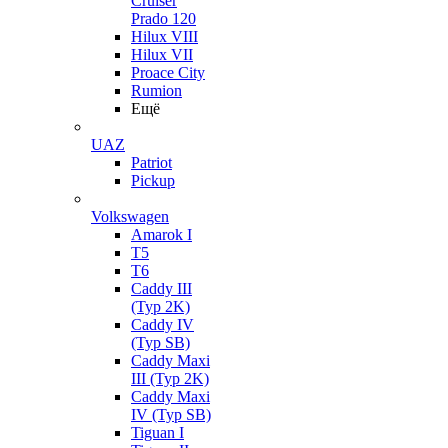
Cruiser
Prado 120
Hilux VIII
Hilux VII
Proace City
Rumion
Ещё
UAZ
Patriot
Pickup
Volkswagen
Amarok I
T5
T6
Caddy III
(Typ 2K)
Caddy IV
(Typ SB)
Caddy Maxi
III (Typ 2K)
Caddy Maxi
IV (Typ SB)
Tiguan I