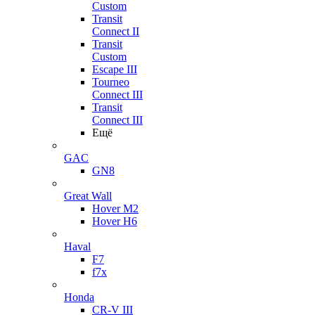
Custom
Transit
Connect II
Transit
Custom
Escape III
Tourneo
Connect III
Transit
Connect III
Ещё
GAC
GN8
Great Wall
Hover M2
Hover H6
Haval
F7
f7x
Honda
CR-V III