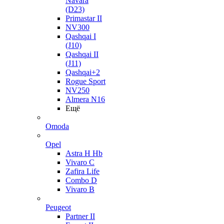
Navara
(D23)
Primastar II
NV300
Qashqai I
(J10)
Qashqai II
(J11)
Qashqai+2
Rogue Sport
NV250
Almera N16
Ещё
Omoda
Opel
Astra H Hb
Vivaro C
Zafira Life
Combo D
Vivaro B
Peugeot
Partner II