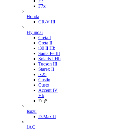
F7
F7x
Honda
CR-V III
Hyundai
Creta I
Creta II
i30 II Hb
Santa Fe III
Solaris I Hb
Tucson III
Starex II
ix25
Custin
Custo
Accent IV
Hb
Ещё
Isuzu
D-Max II
JAC