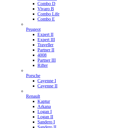
Combo D
Vivaro B
Combo Life
Combo E
Peugeot
Expert II
Expert III
Traveller
Partner II
4008
Partner III
Rifter
Porsche
Cayenne I
Cayenne II
Renault
Kaptur
Arkana
Logan I
Logan II
Sandero I
Sandero II