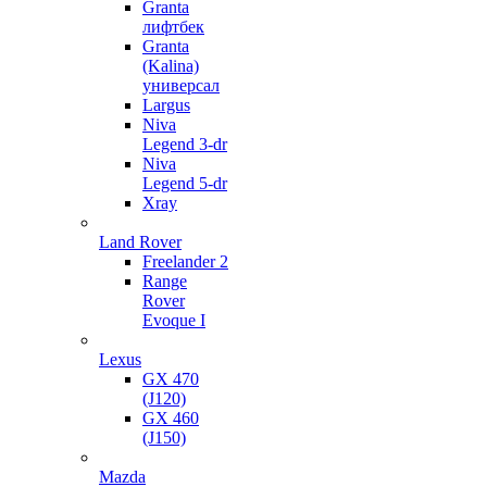
Granta
лифтбек
Granta
(Kalina)
универсал
Largus
Niva
Legend 3-dr
Niva
Legend 5-dr
Xray
Land Rover
Freelander 2
Range
Rover
Evoque I
Lexus
GX 470
(J120)
GX 460
(J150)
Mazda