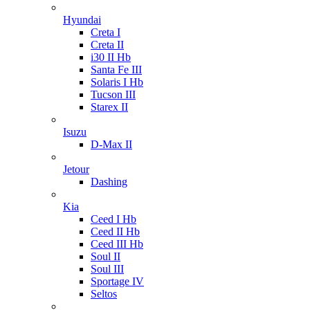
Hyundai
Creta I
Creta II
i30 II Hb
Santa Fe III
Solaris I Hb
Tucson III
Starex II
Isuzu
D-Max II
Jetour
Dashing
Kia
Ceed I Hb
Ceed II Hb
Ceed III Hb
Soul II
Soul III
Sportage IV
Seltos