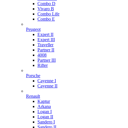
Combo D
Vivaro B
Combo Life
Combo E
Peugeot
Expert II
Expert III
Traveller
Partner II
4008
Partner III
Rifter
Porsche
Cayenne I
Cayenne II
Renault
Kaptur
Arkana
Logan I
Logan II
Sandero I
Sandero II