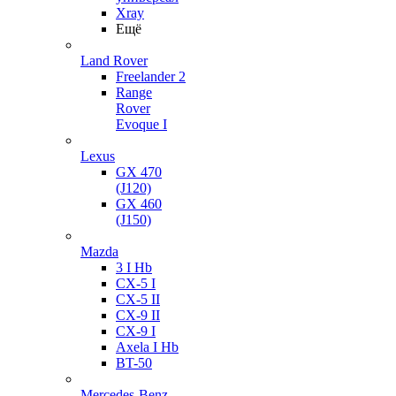
Xray
Ещё
Land Rover
Freelander 2
Range
Rover
Evoque I
Lexus
GX 470
(J120)
GX 460
(J150)
Mazda
3 I Hb
CX-5 I
CX-5 II
CX-9 II
CX-9 I
Axela I Hb
BT-50
Mercedes-Benz