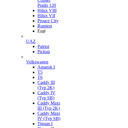
Cruiser
Prado 120
Hilux VIII
Hilux VII
Proace City
Rumion
Ещё
UAZ
Patriot
Pickup
Volkswagen
Amarok I
T5
T6
Caddy III
(Typ 2K)
Caddy IV
(Typ SB)
Caddy Maxi
III (Typ 2K)
Caddy Maxi
IV (Typ SB)
Tiguan I