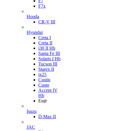
F7
F7x
Honda
CR-V III
Hyundai
Creta I
Creta II
i30 II Hb
Santa Fe III
Solaris I Hb
Tucson III
Starex II
ix25
Custin
Custo
Accent IV
Hb
Ещё
Isuzu
D-Max II
JAC