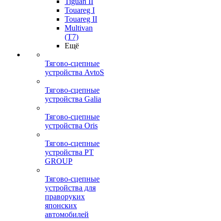
Tiguan II
Touareg I
Touareg II
Multivan
(T7)
Ещё
Тягово-сцепные
устройства AvtoS
Тягово-сцепные
устройства Galia
Тягово-сцепные
устройства Oris
Тягово-сцепные
устройства PT
GROUP
Тягово-сцепные
устройства для
праворуких
японских
автомобилей