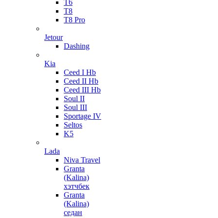
T6
T8
T8 Pro
Jetour
Dashing
Kia
Ceed I Hb
Ceed II Hb
Ceed III Hb
Soul II
Soul III
Sportage IV
Seltos
K5
Lada
Niva Travel
Granta
(Kalina)
хэтчбек
Granta
(Kalina)
седан