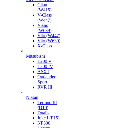
Citan
(W415)
V-Class
(W447)
Viano
(W639)
Vito (W447)
Vito (W639)
X-Class
Mitsubishi
L200 V
L200 IV
ASX I
Outlander
Sport
RVR III
Nissan
Terrano III
(D10)
Dualis
Juke I (F15)
NP300