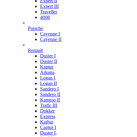
Expert II
Expert III
Traveller
4008
Porsche
Cayenne I
Cayenne II
Renault
Duster I
Duster II
Kaptur
Arkana
Logan I
Logan II
Sandero I
Sandero II
Kangoo II
Trafic III
Dokker
Express
Kadjar
Captur I
Duster I,