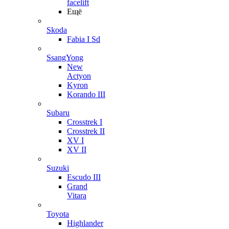
facelift
Ещё
Skoda
Fabia I Sd
SsangYong
New
Actyon
Kyron
Korando III
Subaru
Crosstrek I
Crosstrek II
XV I
XV II
Suzuki
Escudo III
Grand
Vitara
Toyota
Highlander