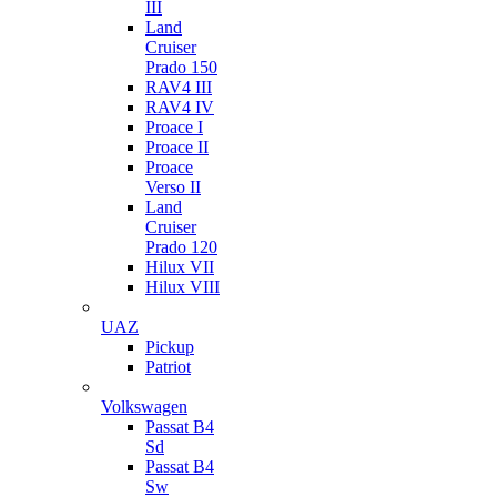
III
Land
Cruiser
Prado 150
RAV4 III
RAV4 IV
Proace I
Proace II
Proace
Verso II
Land
Cruiser
Prado 120
Hilux VII
Hilux VIII
UAZ
Pickup
Patriot
Volkswagen
Passat B4
Sd
Passat B4
Sw