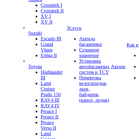
Crosstrek I
Crosstrek II
XV I
XV II
Услуги
Suzuki
Escudo III
Аренда
Grand
багажника
Как к
Vitara
Сезонное
Ertiga II
хранение
Установка
Toyota
автобагажных
Акции
Highlander
систем и ТСУ
III
Перевозка
Land
велосипедов,
Cruiser
лыж,
Prado 150
байдарок
RAV4 III
(каноэ, лодок)
RAV4 IV
Proace I
Proace II
Proace
Verso II
Land