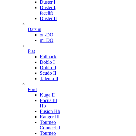
Duster I
Duster I,
facelift
Duster II
Datsun
on-DO
mi-DO
Fiat
Fullback
Doblo I
Doblo II
Scudo II
Talento II
Ford
Kuga II
Focus III
Hb
Fusion Hb
Ranger III
Tourneo
Connect II
Tourneo