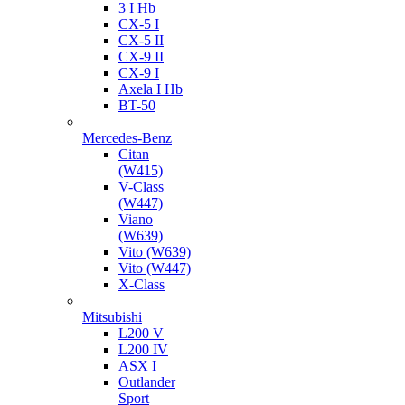
3 I Hb
CX-5 I
CX-5 II
CX-9 II
CX-9 I
Axela I Hb
BT-50
Mercedes-Benz
Citan
(W415)
V-Class
(W447)
Viano
(W639)
Vito (W639)
Vito (W447)
X-Class
Mitsubishi
L200 V
L200 IV
ASX I
Outlander
Sport