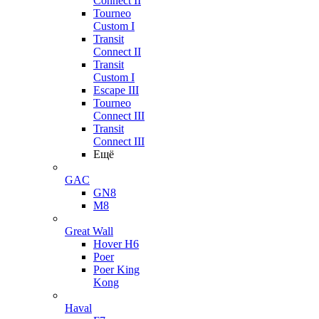
Connect II
Tourneo
Custom I
Transit
Connect II
Transit
Custom I
Escape III
Tourneo
Connect III
Transit
Connect III
Ещё
GAC
GN8
M8
Great Wall
Hover H6
Poer
Poer King
Kong
Haval