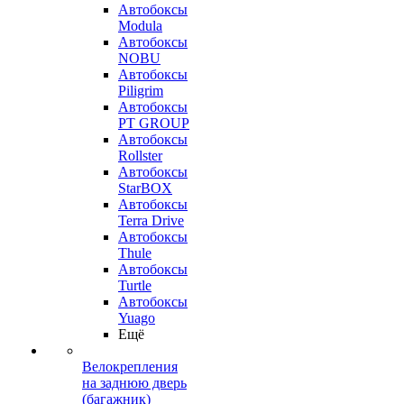
Автобоксы
Modula
Автобоксы
NOBU
Автобоксы
Piligrim
Автобоксы
PT GROUP
Автобоксы
Rollster
Автобоксы
StarBOX
Автобоксы
Terra Drive
Автобоксы
Thule
Автобоксы
Turtle
Автобоксы
Yuago
Ещё
Велокрепления
на заднюю дверь
(багажник)