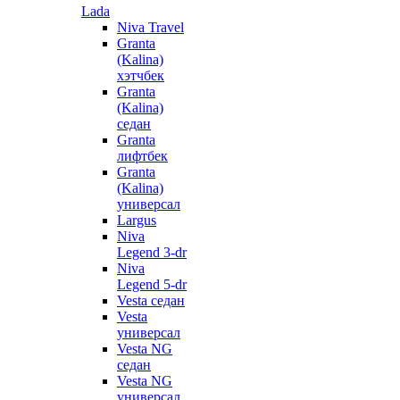
Lada
Niva Travel
Granta
(Kalina)
хэтчбек
Granta
(Kalina)
седан
Granta
лифтбек
Granta
(Kalina)
универсал
Largus
Niva
Legend 3-dr
Niva
Legend 5-dr
Vesta седан
Vesta
универсал
Vesta NG
седан
Vesta NG
универсал