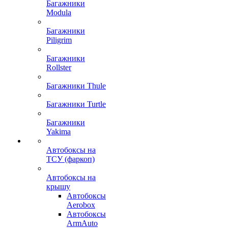
Багажники
Modula
Багажники
Piligrim
Багажники
Rollster
Багажники Thule
Багажники Turtle
Багажники
Yakima
Автобоксы на
ТСУ (фаркоп)
Автобоксы на
крышу
Автобоксы
Aerobox
Автобоксы
ArmAuto