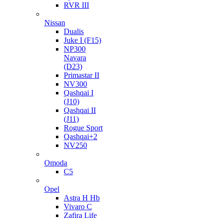
RVR III
Nissan
Dualis
Juke I (F15)
NP300
Navara
(D23)
Primastar II
NV300
Qashqai I
(J10)
Qashqai II
(J11)
Rogue Sport
Qashqai+2
NV250
Omoda
C5
Opel
Astra H Hb
Vivaro C
Zafira Life