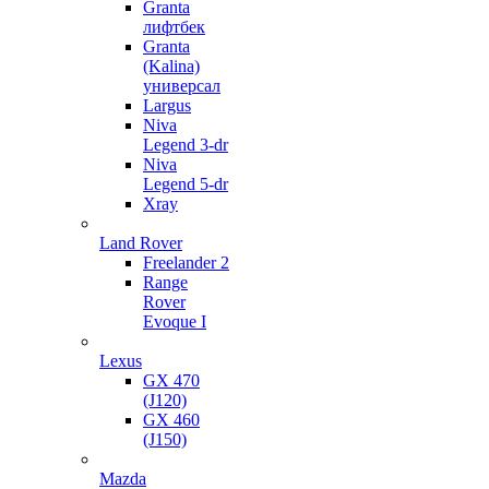
Granta
лифтбек
Granta
(Kalina)
универсал
Largus
Niva
Legend 3-dr
Niva
Legend 5-dr
Xray
Land Rover
Freelander 2
Range
Rover
Evoque I
Lexus
GX 470
(J120)
GX 460
(J150)
Mazda