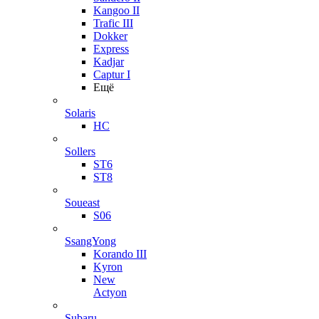
Kangoo II
Trafic III
Dokker
Express
Kadjar
Captur I
Ещё
Solaris
HC
Sollers
ST6
ST8
Soueast
S06
SsangYong
Korando III
Kyron
New
Actyon
Subaru