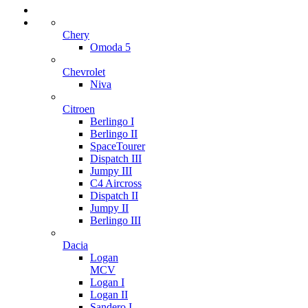
Chery
Omoda 5
Chevrolet
Niva
Citroen
Berlingo I
Berlingo II
SpaceTourer
Dispatch III
Jumpy III
C4 Aircross
Dispatch II
Jumpy II
Berlingo III
Dacia
Logan
MCV
Logan I
Logan II
Sandero I