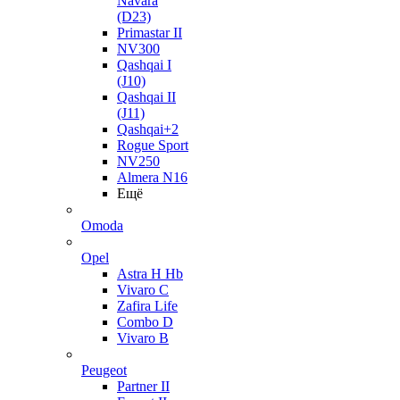
Navara
(D23)
Primastar II
NV300
Qashqai I
(J10)
Qashqai II
(J11)
Qashqai+2
Rogue Sport
NV250
Almera N16
Ещё
Omoda
Opel
Astra H Hb
Vivaro C
Zafira Life
Combo D
Vivaro B
Peugeot
Partner II