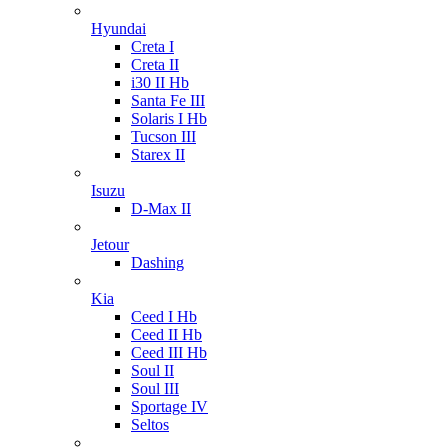
Hyundai
Creta I
Creta II
i30 II Hb
Santa Fe III
Solaris I Hb
Tucson III
Starex II
Isuzu
D-Max II
Jetour
Dashing
Kia
Ceed I Hb
Ceed II Hb
Ceed III Hb
Soul II
Soul III
Sportage IV
Seltos