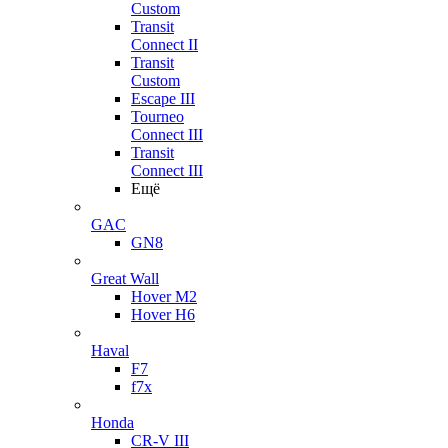
Custom
Transit
Connect II
Transit
Custom
Escape III
Tourneo
Connect III
Transit
Connect III
Ещё
GAC
GN8
Great Wall
Hover M2
Hover H6
Haval
F7
f7x
Honda
CR-V III