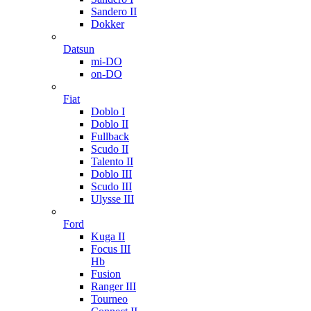
Sandero II
Dokker
Datsun
mi-DO
on-DO
Fiat
Doblo I
Doblo II
Fullback
Scudo II
Talento II
Doblo III
Scudo III
Ulysse III
Ford
Kuga II
Focus III
Hb
Fusion
Ranger III
Tourneo