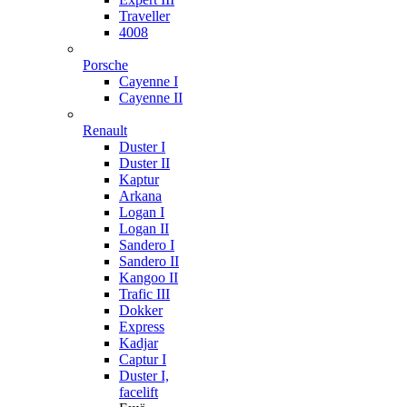
Traveller
4008
Porsche
Cayenne I
Cayenne II
Renault
Duster I
Duster II
Kaptur
Arkana
Logan I
Logan II
Sandero I
Sandero II
Kangoo II
Trafic III
Dokker
Express
Kadjar
Captur I
Duster I,
facelift