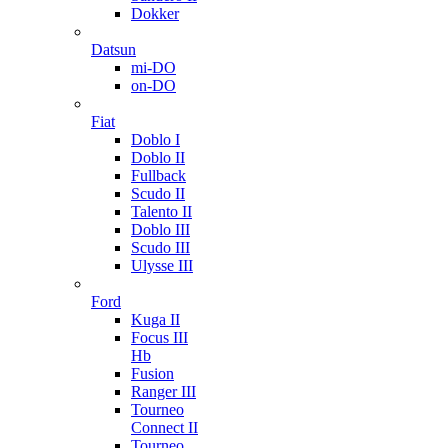
Dokker
Datsun
mi-DO
on-DO
Fiat
Doblo I
Doblo II
Fullback
Scudo II
Talento II
Doblo III
Scudo III
Ulysse III
Ford
Kuga II
Focus III
Hb
Fusion
Ranger III
Tourneo
Connect II
Tourneo