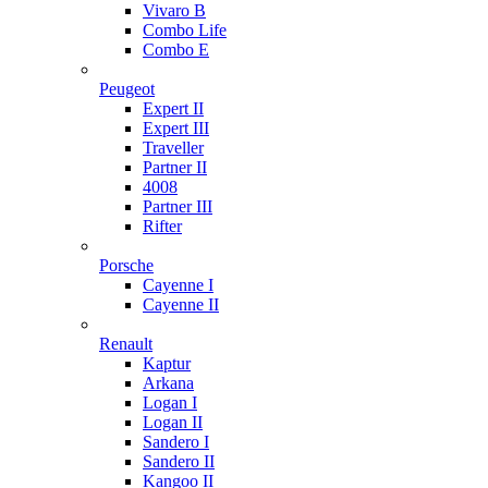
Vivaro B
Combo Life
Combo E
Peugeot
Expert II
Expert III
Traveller
Partner II
4008
Partner III
Rifter
Porsche
Cayenne I
Cayenne II
Renault
Kaptur
Arkana
Logan I
Logan II
Sandero I
Sandero II
Kangoo II