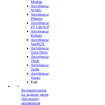
Modula
Автобоксы
NOBU
Автобоксы
Piligrim
Автобоксы
PT GROUP
Автобоксы
Rollster
Автобоксы
StarBOX
Автобоксы
Terra Drive
Автобоксы
Thule
Автобоксы
Turtle
Автобоксы
Yuago
Ещё
Велокрепления
на заднюю дверь
(багажник)
автомобиля