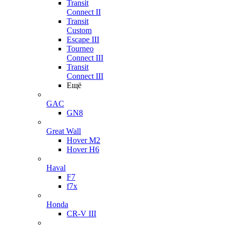
Transit
Connect II
Transit
Custom
Escape III
Tourneo
Connect III
Transit
Connect III
Ещё
GAC
GN8
Great Wall
Hover M2
Hover H6
Haval
F7
f7x
Honda
CR-V III