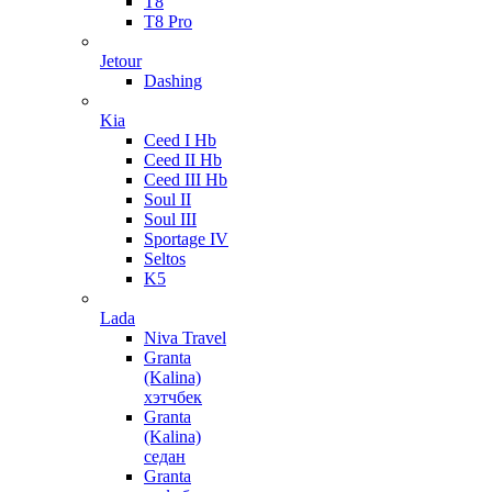
T8
T8 Pro
Jetour
Dashing
Kia
Ceed I Hb
Ceed II Hb
Ceed III Hb
Soul II
Soul III
Sportage IV
Seltos
K5
Lada
Niva Travel
Granta
(Kalina)
хэтчбек
Granta
(Kalina)
седан
Granta