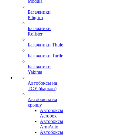
Modula
Багажники
Piligrim
Багажники
Rollster
Багажники Thule
Багажники Turtle
Багажники
Yakima
Автобоксы на
ТСУ (фаркоп)
Автобоксы на
крышу
Автобоксы
Aerobox
Автобоксы
ArmAuto
Автобоксы