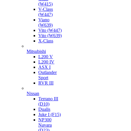
(W415)
V-Class
(W447)
Viano
(W639)
Vito (W447)
Vito (W639)
X-Class
Mitsubishi
L200 V
L200 IV
ASX I
Outlander
Sport
RVR III
Nissan
Terrano III
(D10)
Dualis
Juke I (F15)
NP300
Navara
(D23)