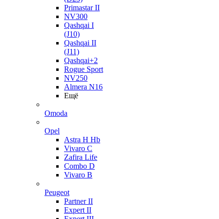
Primastar II
NV300
Qashqai I
(J10)
Qashqai II
(J11)
Qashqai+2
Rogue Sport
NV250
Almera N16
Ещё
Omoda
Opel
Astra H Hb
Vivaro C
Zafira Life
Combo D
Vivaro B
Peugeot
Partner II
Expert II
Expert III