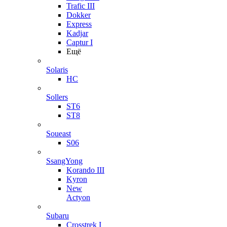
Trafic III
Dokker
Express
Kadjar
Captur I
Ещё
Solaris
HC
Sollers
ST6
ST8
Soueast
S06
SsangYong
Korando III
Kyron
New
Actyon
Subaru
Crosstrek I