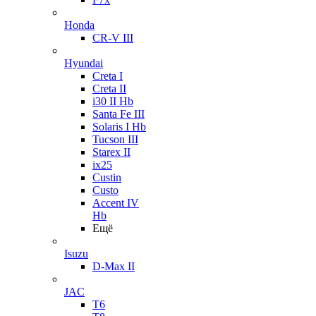
Honda
CR-V III
Hyundai
Creta I
Creta II
i30 II Hb
Santa Fe III
Solaris I Hb
Tucson III
Starex II
ix25
Custin
Custo
Accent IV
Hb
Ещё
Isuzu
D-Max II
JAC
T6