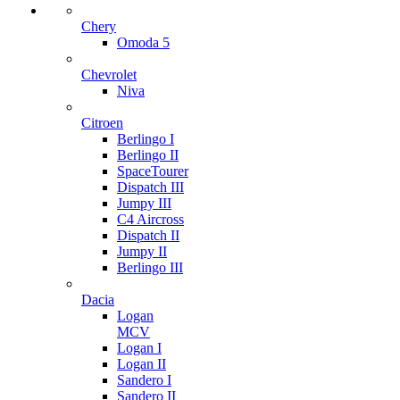
Chery
Omoda 5
Chevrolet
Niva
Citroen
Berlingo I
Berlingo II
SpaceTourer
Dispatch III
Jumpy III
C4 Aircross
Dispatch II
Jumpy II
Berlingo III
Dacia
Logan
MCV
Logan I
Logan II
Sandero I
Sandero II