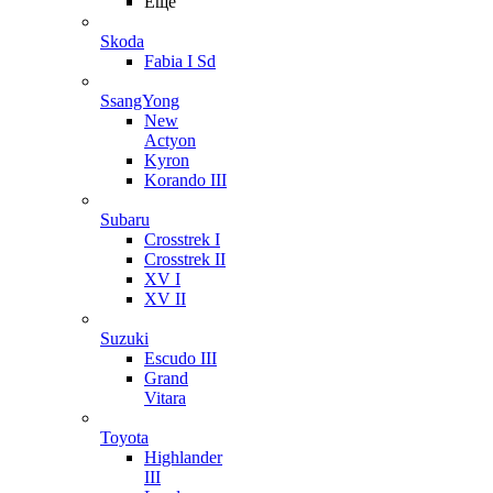
Ещё
Skoda
Fabia I Sd
SsangYong
New
Actyon
Kyron
Korando III
Subaru
Crosstrek I
Crosstrek II
XV I
XV II
Suzuki
Escudo III
Grand
Vitara
Toyota
Highlander
III