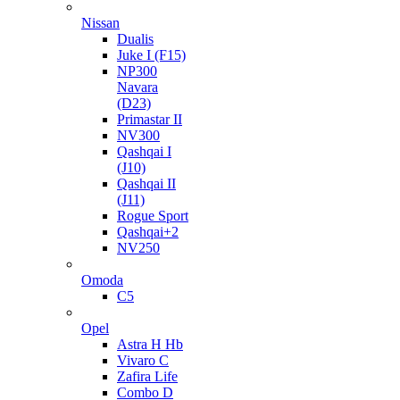
Nissan
Dualis
Juke I (F15)
NP300
Navara
(D23)
Primastar II
NV300
Qashqai I
(J10)
Qashqai II
(J11)
Rogue Sport
Qashqai+2
NV250
Omoda
C5
Opel
Astra H Hb
Vivaro C
Zafira Life
Combo D