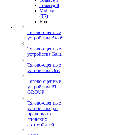
Touareg II
Multivan
(T7)
Ещё
Тягово-сцепные
устройства AvtoS
Тягово-сцепные
устройства Galia
Тягово-сцепные
устройства Oris
Тягово-сцепные
устройства PT
GROUP
Тягово-сцепные
устройства для
праворуких
японских
автомобилей