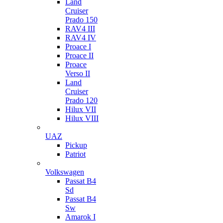
Land
Cruiser
Prado 150
RAV4 III
RAV4 IV
Proace I
Proace II
Proace
Verso II
Land
Cruiser
Prado 120
Hilux VII
Hilux VIII
UAZ
Pickup
Patriot
Volkswagen
Passat B4
Sd
Passat B4
Sw
Amarok I