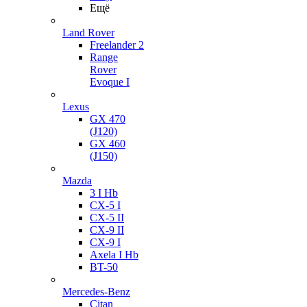
Ещё
Land Rover
Freelander 2
Range
Rover
Evoque I
Lexus
GX 470
(J120)
GX 460
(J150)
Mazda
3 I Hb
CX-5 I
CX-5 II
CX-9 II
CX-9 I
Axela I Hb
BT-50
Mercedes-Benz
Citan