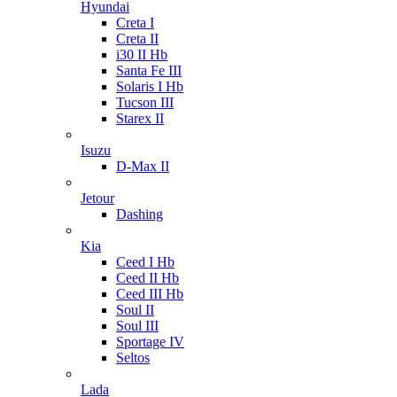
Hyundai
Creta I
Creta II
i30 II Hb
Santa Fe III
Solaris I Hb
Tucson III
Starex II
Isuzu
D-Max II
Jetour
Dashing
Kia
Ceed I Hb
Ceed II Hb
Ceed III Hb
Soul II
Soul III
Sportage IV
Seltos
Lada