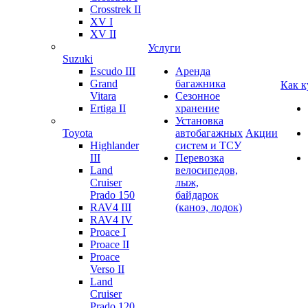
Crosstrek II
XV I
XV II
Услуги
Suzuki
Escudo III
Аренда
Grand
багажника
Как к
Vitara
Сезонное
Ertiga II
хранение
Установка
Toyota
автобагажных
Акции
Highlander
систем и ТСУ
III
Перевозка
Land
велосипедов,
Cruiser
лыж,
Prado 150
байдарок
RAV4 III
(каноэ, лодок)
RAV4 IV
Proace I
Proace II
Proace
Verso II
Land
Cruiser
Prado 120