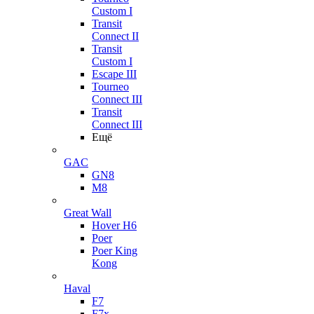
Custom I
Transit
Connect II
Transit
Custom I
Escape III
Tourneo
Connect III
Transit
Connect III
Ещё
GAC
GN8
M8
Great Wall
Hover H6
Poer
Poer King
Kong
Haval
F7
F7x