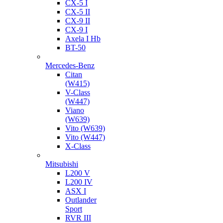
CX-5 I
CX-5 II
CX-9 II
CX-9 I
Axela I Hb
BT-50
Mercedes-Benz
Citan
(W415)
V-Class
(W447)
Viano
(W639)
Vito (W639)
Vito (W447)
X-Class
Mitsubishi
L200 V
L200 IV
ASX I
Outlander
Sport
RVR III