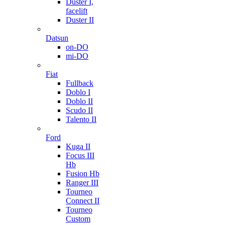
Duster I,
facelift
Duster II
Datsun
on-DO
mi-DO
Fiat
Fullback
Doblo I
Doblo II
Scudo II
Talento II
Ford
Kuga II
Focus III
Hb
Fusion Hb
Ranger III
Tourneo
Connect II
Tourneo
Custom