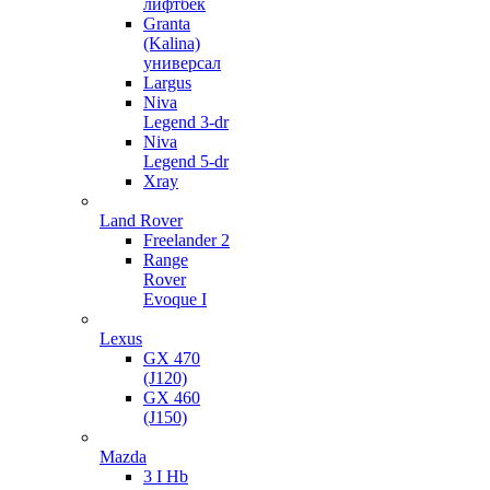
лифтбек
Granta
(Kalina)
универсал
Largus
Niva
Legend 3-dr
Niva
Legend 5-dr
Xray
Land Rover
Freelander 2
Range
Rover
Evoque I
Lexus
GX 470
(J120)
GX 460
(J150)
Mazda
3 I Hb