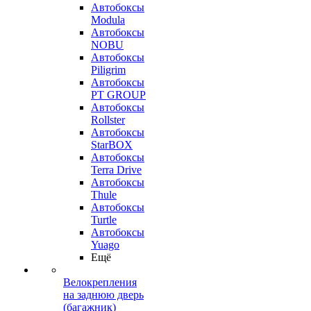
Автобоксы
Modula
Автобоксы
NOBU
Автобоксы
Piligrim
Автобоксы
PT GROUP
Автобоксы
Rollster
Автобоксы
StarBOX
Автобоксы
Terra Drive
Автобоксы
Thule
Автобоксы
Turtle
Автобоксы
Yuago
Ещё
Велокрепления
на заднюю дверь
(багажник)