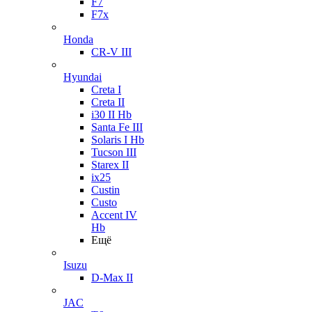
F7
F7x
Honda
CR-V III
Hyundai
Creta I
Creta II
i30 II Hb
Santa Fe III
Solaris I Hb
Tucson III
Starex II
ix25
Custin
Custo
Accent IV
Hb
Ещё
Isuzu
D-Max II
JAC