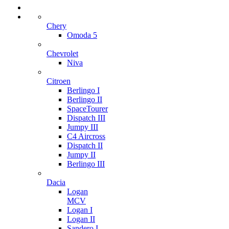
Chery
Omoda 5
Chevrolet
Niva
Citroen
Berlingo I
Berlingo II
SpaceTourer
Dispatch III
Jumpy III
C4 Aircross
Dispatch II
Jumpy II
Berlingo III
Dacia
Logan
MCV
Logan I
Logan II
Sandero I