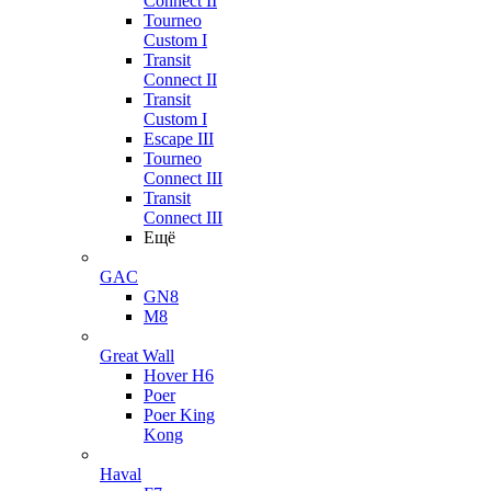
Connect II
Tourneo
Custom I
Transit
Connect II
Transit
Custom I
Escape III
Tourneo
Connect III
Transit
Connect III
Ещё
GAC
GN8
M8
Great Wall
Hover H6
Poer
Poer King
Kong
Haval