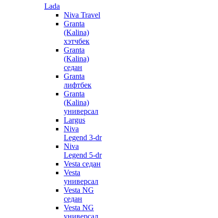
Lada
Niva Travel
Granta
(Kalina)
хэтчбек
Granta
(Kalina)
седан
Granta
лифтбек
Granta
(Kalina)
универсал
Largus
Niva
Legend 3-dr
Niva
Legend 5-dr
Vesta седан
Vesta
универсал
Vesta NG
седан
Vesta NG
универсал