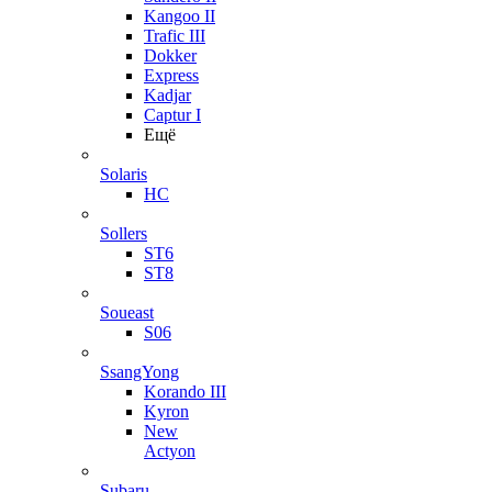
Kangoo II
Trafic III
Dokker
Express
Kadjar
Captur I
Ещё
Solaris
HC
Sollers
ST6
ST8
Soueast
S06
SsangYong
Korando III
Kyron
New
Actyon
Subaru