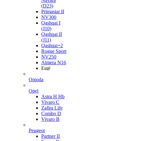
Navara
(D23)
Primastar II
NV300
Qashqai I
(J10)
Qashqai II
(J11)
Qashqai+2
Rogue Sport
NV250
Almera N16
Ещё
Omoda
Opel
Astra H Hb
Vivaro C
Zafira Life
Combo D
Vivaro B
Peugeot
Partner II