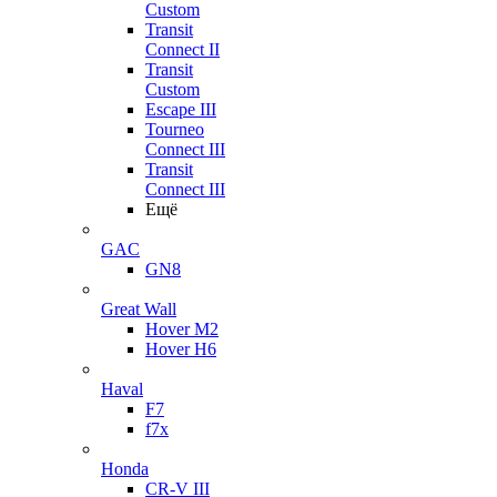
Custom
Transit
Connect II
Transit
Custom
Escape III
Tourneo
Connect III
Transit
Connect III
Ещё
GAC
GN8
Great Wall
Hover M2
Hover H6
Haval
F7
f7x
Honda
CR-V III