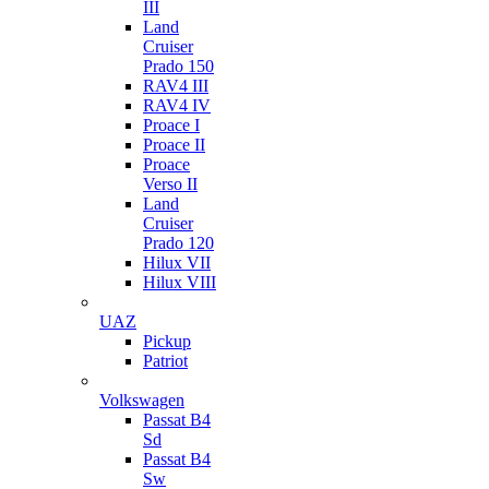
III
Land
Cruiser
Prado 150
RAV4 III
RAV4 IV
Proace I
Proace II
Proace
Verso II
Land
Cruiser
Prado 120
Hilux VII
Hilux VIII
UAZ
Pickup
Patriot
Volkswagen
Passat B4
Sd
Passat B4
Sw