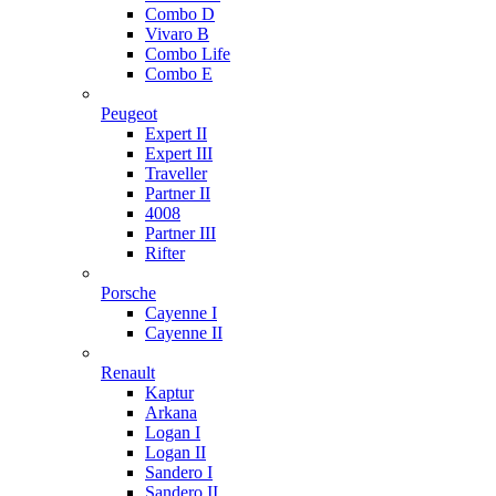
Combo D
Vivaro B
Combo Life
Combo E
Peugeot
Expert II
Expert III
Traveller
Partner II
4008
Partner III
Rifter
Porsche
Cayenne I
Cayenne II
Renault
Kaptur
Arkana
Logan I
Logan II
Sandero I
Sandero II