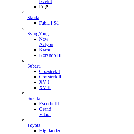
facelift
Ещё
Skoda
Fabia I Sd
SsangYong
New
Actyon
Kyron
Korando III
Subaru
Crosstrek I
Crosstrek II
XV I
XV II
Suzuki
Escudo III
Grand
Vitara
Toyota
Highlander