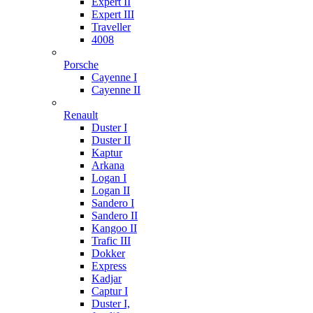
Expert II
Expert III
Traveller
4008
Porsche
Cayenne I
Cayenne II
Renault
Duster I
Duster II
Kaptur
Arkana
Logan I
Logan II
Sandero I
Sandero II
Kangoo II
Trafic III
Dokker
Express
Kadjar
Captur I
Duster I,