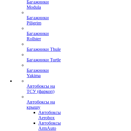
Багажники
Modula
Багажники
Piligrim
Багажники
Rollster
Багажники Thule
Багажники Turtle
Багажники
Yakima
Автобоксы на
ТСУ (фаркоп)
Автобоксы на
крышу
Автобоксы
Aerobox
Автобоксы
ArmAuto