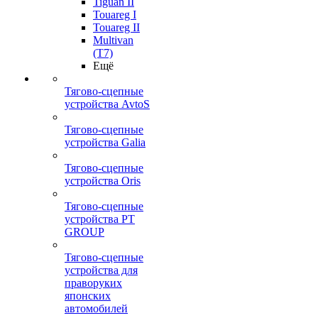
Tiguan II
Touareg I
Touareg II
Multivan
(T7)
Ещё
Тягово-сцепные
устройства AvtoS
Тягово-сцепные
устройства Galia
Тягово-сцепные
устройства Oris
Тягово-сцепные
устройства PT
GROUP
Тягово-сцепные
устройства для
праворуких
японских
автомобилей