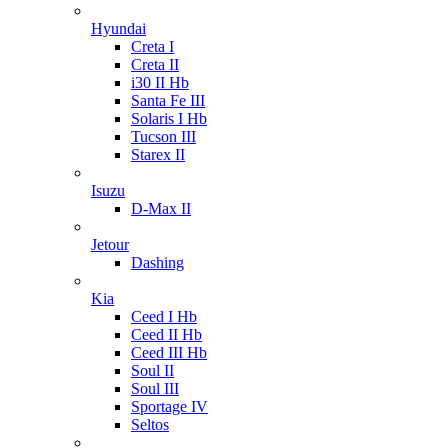
Hyundai
Creta I
Creta II
i30 II Hb
Santa Fe III
Solaris I Hb
Tucson III
Starex II
Isuzu
D-Max II
Jetour
Dashing
Kia
Ceed I Hb
Ceed II Hb
Ceed III Hb
Soul II
Soul III
Sportage IV
Seltos