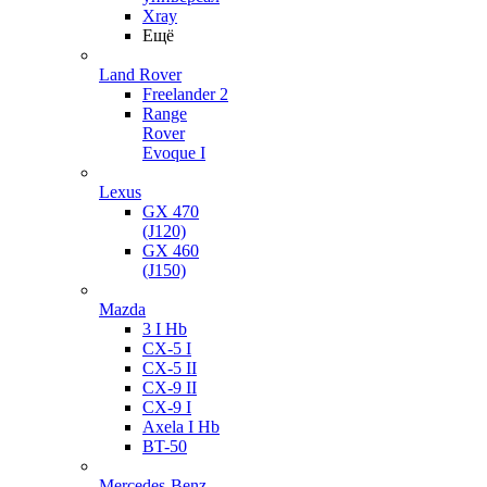
Xray
Ещё
Land Rover
Freelander 2
Range
Rover
Evoque I
Lexus
GX 470
(J120)
GX 460
(J150)
Mazda
3 I Hb
CX-5 I
CX-5 II
CX-9 II
CX-9 I
Axela I Hb
BT-50
Mercedes-Benz