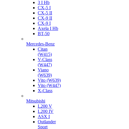
3 I Hb
CX-5 I
CX-5 II
CX-9 II
CX-9 I
Axela I Hb
BT-50
Mercedes-Benz
Citan
(W415)
V-Class
(W447)
Viano
(W639)
Vito (W639)
Vito (W447)
X-Class
Mitsubishi
L200 V
L200 IV
ASX I
Outlander
Sport