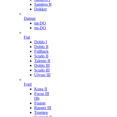
Sandero II
Dokker
Datsun
mi-DO
on-DO
Fiat
Doblo I
Doblo II
Fullback
Scudo II
Talento II
Doblo III
Scudo III
Ulysse III
Ford
Kuga II
Focus III
Hb
Fusion
Ranger III
Tourneo