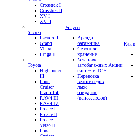
Crosstrek I
Crosstrek II
XV I
XV II
Услуги
Suzuki
Escudo III
Аренда
Grand
багажника
Как к
Vitara
Сезонное
Ertiga II
хранение
Установка
Toyota
автобагажных
Акции
Highlander
систем и ТСУ
III
Перевозка
Land
велосипедов,
Cruiser
лыж,
Prado 150
байдарок
RAV4 III
(каноэ, лодок)
RAV4 IV
Proace I
Proace II
Proace
Verso II
Land