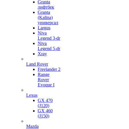
Granta
лифтбек
Granta
(Kalina)
универсал
Largus
Niva
Legend 3-dr
Niva
Legend 5-dr
Xray
Land Rover
Freelander 2
Range
Rover
Evoque I
Lexus
GX 470
(J120)
GX 460
(J150)
Mazda