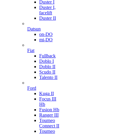
Duster I
Duster I,
facelift
Duster II
Datsun
on-DO
mi-DO
Fiat
Fullback
Doblo I
Doblo II
Scudo II
Talento II
Ford
Kuga II
Focus III
Hb
Fusion Hb
Ranger III
Tourneo
Connect II
Tourneo