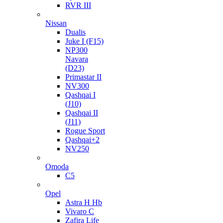
RVR III
Nissan
Dualis
Juke I (F15)
NP300
Navara
(D23)
Primastar II
NV300
Qashqai I
(J10)
Qashqai II
(J11)
Rogue Sport
Qashqai+2
NV250
Omoda
C5
Opel
Astra H Hb
Vivaro C
Zafira Life