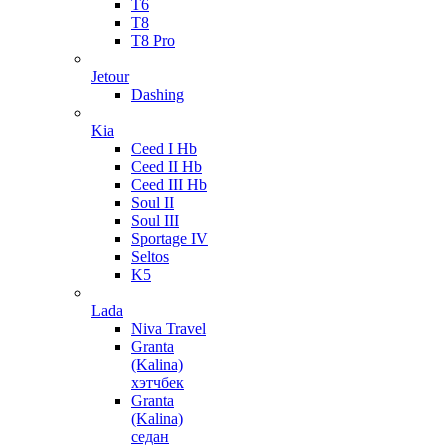
T6
T8
T8 Pro
Jetour
Dashing
Kia
Ceed I Hb
Ceed II Hb
Ceed III Hb
Soul II
Soul III
Sportage IV
Seltos
K5
Lada
Niva Travel
Granta
(Kalina)
хэтчбек
Granta
(Kalina)
седан