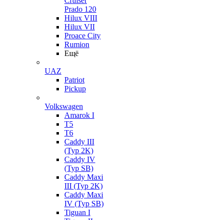
Cruiser
Prado 120
Hilux VIII
Hilux VII
Proace City
Rumion
Ещё
UAZ
Patriot
Pickup
Volkswagen
Amarok I
T5
T6
Caddy III
(Typ 2K)
Caddy IV
(Typ SB)
Caddy Maxi
III (Typ 2K)
Caddy Maxi
IV (Typ SB)
Tiguan I