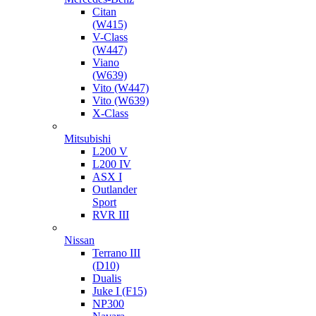
Citan
(W415)
V-Class
(W447)
Viano
(W639)
Vito (W447)
Vito (W639)
X-Class
Mitsubishi
L200 V
L200 IV
ASX I
Outlander
Sport
RVR III
Nissan
Terrano III
(D10)
Dualis
Juke I (F15)
NP300