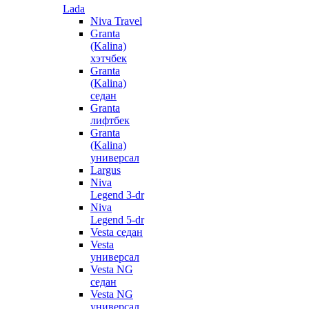
Lada
Niva Travel
Granta
(Kalina)
хэтчбек
Granta
(Kalina)
седан
Granta
лифтбек
Granta
(Kalina)
универсал
Largus
Niva
Legend 3-dr
Niva
Legend 5-dr
Vesta седан
Vesta
универсал
Vesta NG
седан
Vesta NG
универсал