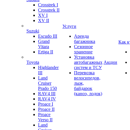
Crosstrek I
Crosstrek II
XV I
XV II
Услуги
Suzuki
Escudo III
Аренда
Grand
багажника
Как к
Vitara
Сезонное
Ertiga II
хранение
Установка
Toyota
автобагажных
Акции
Highlander
систем и ТСУ
III
Перевозка
Land
велосипедов,
Cruiser
лыж,
Prado 150
байдарок
RAV4 III
(каноэ, лодок)
RAV4 IV
Proace I
Proace II
Proace
Verso II
Land