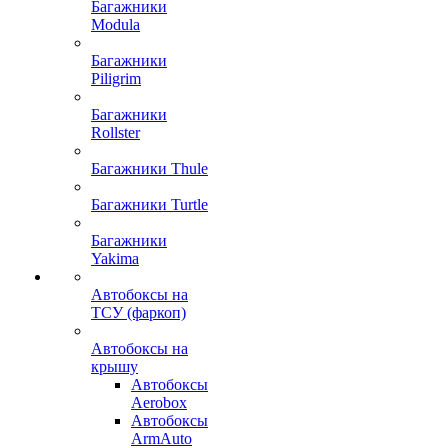
Багажники
Modula
Багажники
Piligrim
Багажники
Rollster
Багажники Thule
Багажники Turtle
Багажники
Yakima
Автобоксы на
ТСУ (фаркоп)
Автобоксы на
крышу
Автобоксы
Aerobox
Автобоксы
ArmAuto