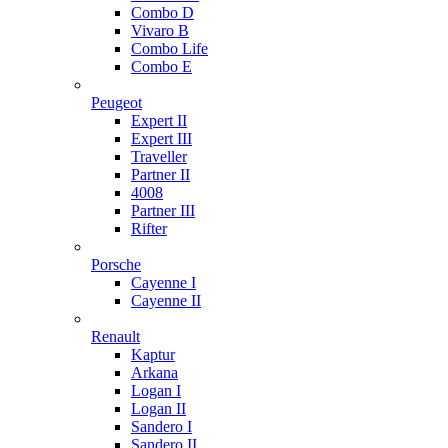
Combo D
Vivaro B
Combo Life
Combo E
Peugeot
Expert II
Expert III
Traveller
Partner II
4008
Partner III
Rifter
Porsche
Cayenne I
Cayenne II
Renault
Kaptur
Arkana
Logan I
Logan II
Sandero I
Sandero II