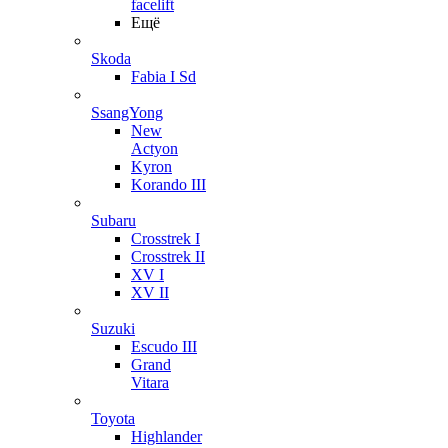
facelift
Ещё
Skoda
Fabia I Sd
SsangYong
New
Actyon
Kyron
Korando III
Subaru
Crosstrek I
Crosstrek II
XV I
XV II
Suzuki
Escudo III
Grand
Vitara
Toyota
Highlander