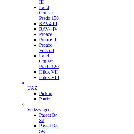
III
Land
Cruiser
Prado 150
RAV4 III
RAV4 IV
Proace I
Proace II
Proace
Verso II
Land
Cruiser
Prado 120
Hilux VII
Hilux VIII
UAZ
Pickup
Patriot
Volkswagen
Passat B4
Sd
Passat B4
Sw