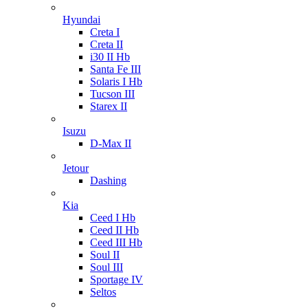
Hyundai
Creta I
Creta II
i30 II Hb
Santa Fe III
Solaris I Hb
Tucson III
Starex II
Isuzu
D-Max II
Jetour
Dashing
Kia
Ceed I Hb
Ceed II Hb
Ceed III Hb
Soul II
Soul III
Sportage IV
Seltos