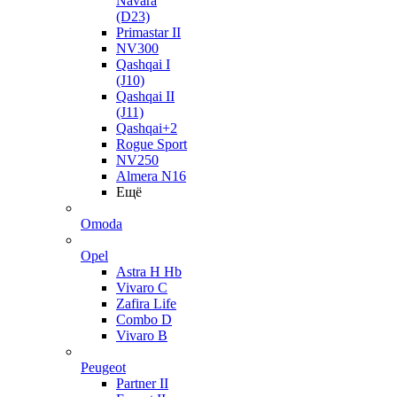
Navara
(D23)
Primastar II
NV300
Qashqai I
(J10)
Qashqai II
(J11)
Qashqai+2
Rogue Sport
NV250
Almera N16
Ещё
Omoda
Opel
Astra H Hb
Vivaro C
Zafira Life
Combo D
Vivaro B
Peugeot
Partner II