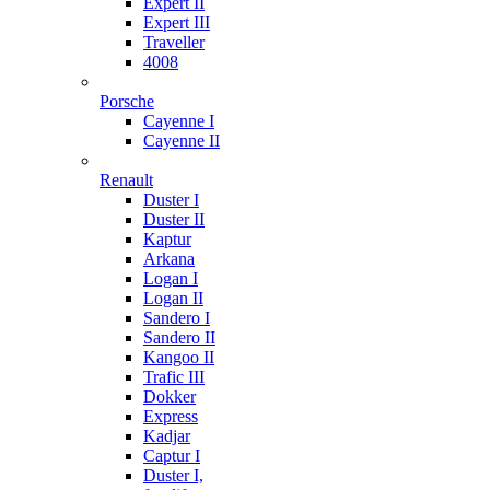
Expert II
Expert III
Traveller
4008
Porsche
Cayenne I
Cayenne II
Renault
Duster I
Duster II
Kaptur
Arkana
Logan I
Logan II
Sandero I
Sandero II
Kangoo II
Trafic III
Dokker
Express
Kadjar
Captur I
Duster I,