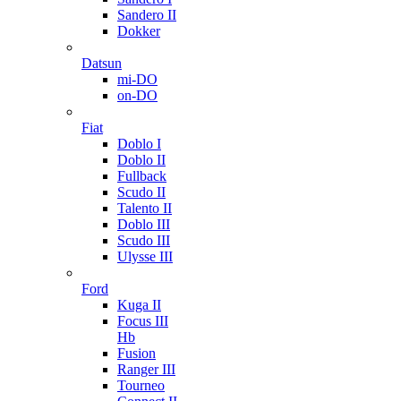
Sandero II
Dokker
Datsun
mi-DO
on-DO
Fiat
Doblo I
Doblo II
Fullback
Scudo II
Talento II
Doblo III
Scudo III
Ulysse III
Ford
Kuga II
Focus III
Hb
Fusion
Ranger III
Tourneo