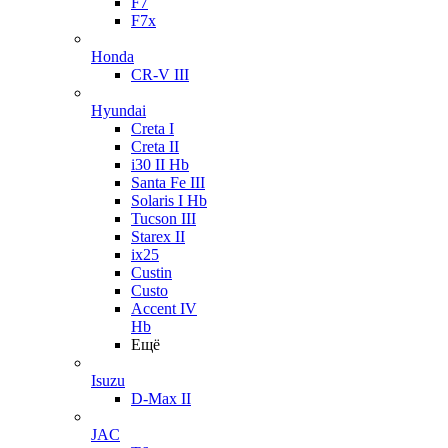
F7
F7x
Honda
CR-V III
Hyundai
Creta I
Creta II
i30 II Hb
Santa Fe III
Solaris I Hb
Tucson III
Starex II
ix25
Custin
Custo
Accent IV
Hb
Ещё
Isuzu
D-Max II
JAC