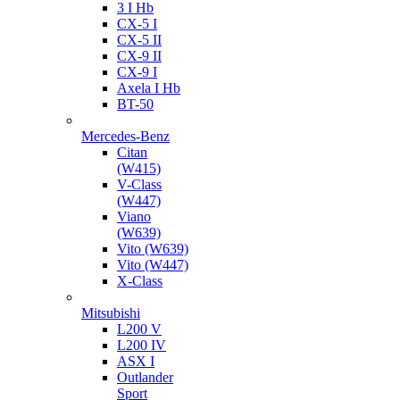
3 I Hb
CX-5 I
CX-5 II
CX-9 II
CX-9 I
Axela I Hb
BT-50
Mercedes-Benz
Citan
(W415)
V-Class
(W447)
Viano
(W639)
Vito (W639)
Vito (W447)
X-Class
Mitsubishi
L200 V
L200 IV
ASX I
Outlander
Sport