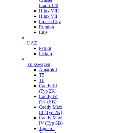
Cruiser
Prado 120
Hilux VIII
Hilux VII
Proace City
Rumion
Ещё
UAZ
Patriot
Pickup
Volkswagen
Amarok I
T5
T6
Caddy III
(Typ 2K)
Caddy IV
(Typ SB)
Caddy Maxi
III (Typ 2K)
Caddy Maxi
IV (Typ SB)
Tiguan I