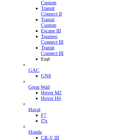
Custom
Transit
Connect II
Transit
Custom
Escape III
Tourneo
Connect III
Transit
Connect III
Ещё
GAC
GN8
Great Wall
Hover M2
Hover H6
Haval
F7
f7x
Honda
CR-V III