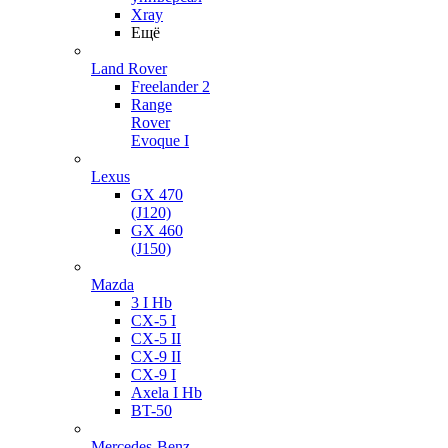
Xray
Ещё
Land Rover
Freelander 2
Range
Rover
Evoque I
Lexus
GX 470
(J120)
GX 460
(J150)
Mazda
3 I Hb
CX-5 I
CX-5 II
CX-9 II
CX-9 I
Axela I Hb
BT-50
Mercedes-Benz