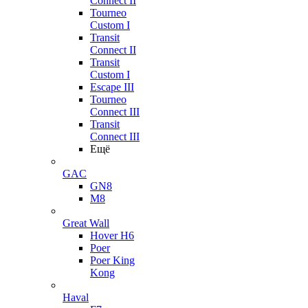
Connect II
Tourneo
Custom I
Transit
Connect II
Transit
Custom I
Escape III
Tourneo
Connect III
Transit
Connect III
Ещё
GAC
GN8
M8
Great Wall
Hover H6
Poer
Poer King
Kong
Haval