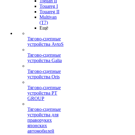
Tiguan II
Touareg I
Touareg II
Multivan
(T7)
Ещё
Тягово-сцепные
устройства AvtoS
Тягово-сцепные
устройства Galia
Тягово-сцепные
устройства Oris
Тягово-сцепные
устройства PT
GROUP
Тягово-сцепные
устройства для
праворуких
японских
автомобилей