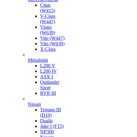
Citan
(W415)
V-Class
(W447)
Viano
(W639)
Vito (W447)
Vito (W639)
X-Class
Mitsubishi
L200 V
L200 IV
ASX I
Outlander
Sport
RVR III
Nissan
Terrano III
(D10)
Dualis
Juke I (F15)
NP300