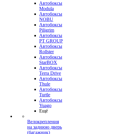
Автобоксы
Modula
Автобоксы
NOBU
Автобоксы
Piligrim
Автобоксы
PT GROUP
Автобоксы
Rollster
Автобоксы
StarBOX
Автобоксы
Terra Drive
Автобоксы
Thule
Автобоксы
Turtle
Автобоксы
Yuago
Ещё
Велокрепления
на заднюю дверь
(багажник)