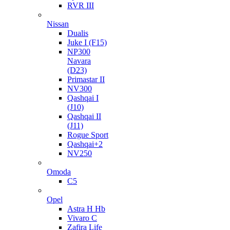
RVR III
Nissan
Dualis
Juke I (F15)
NP300
Navara
(D23)
Primastar II
NV300
Qashqai I
(J10)
Qashqai II
(J11)
Rogue Sport
Qashqai+2
NV250
Omoda
C5
Opel
Astra H Hb
Vivaro C
Zafira Life