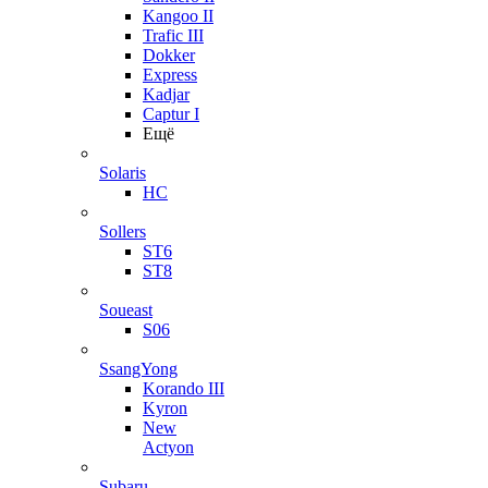
Kangoo II
Trafic III
Dokker
Express
Kadjar
Captur I
Ещё
Solaris
HC
Sollers
ST6
ST8
Soueast
S06
SsangYong
Korando III
Kyron
New
Actyon
Subaru