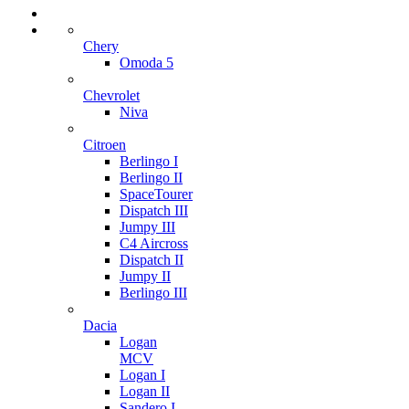
Chery
Omoda 5
Chevrolet
Niva
Citroen
Berlingo I
Berlingo II
SpaceTourer
Dispatch III
Jumpy III
C4 Aircross
Dispatch II
Jumpy II
Berlingo III
Dacia
Logan
MCV
Logan I
Logan II
Sandero I