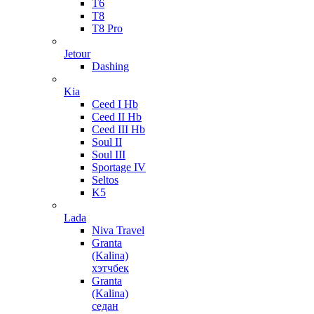
T6
T8
T8 Pro
Jetour
Dashing
Kia
Ceed I Hb
Ceed II Hb
Ceed III Hb
Soul II
Soul III
Sportage IV
Seltos
K5
Lada
Niva Travel
Granta
(Kalina)
хэтчбек
Granta
(Kalina)
седан