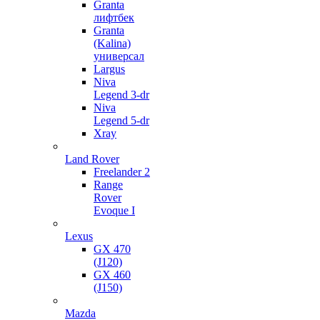
Granta
лифтбек
Granta
(Kalina)
универсал
Largus
Niva
Legend 3-dr
Niva
Legend 5-dr
Xray
Land Rover
Freelander 2
Range
Rover
Evoque I
Lexus
GX 470
(J120)
GX 460
(J150)
Mazda