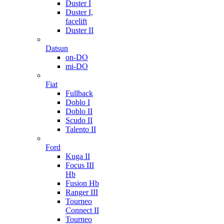
Duster I
Duster I,
facelift
Duster II
Datsun
on-DO
mi-DO
Fiat
Fullback
Doblo I
Doblo II
Scudo II
Talento II
Ford
Kuga II
Focus III
Hb
Fusion Hb
Ranger III
Tourneo
Connect II
Tourneo