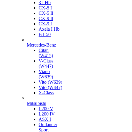
3 I Hb
CX-5 I
CX-5 II
CX-9 II
CX-9 I
Axela I Hb
BT-50
Mercedes-Benz
Citan
(W415)
V-Class
(W447)
Viano
(W639)
Vito (W639)
Vito (W447)
X-Class
Mitsubishi
L200 V
L200 IV
ASX I
Outlander
Sport