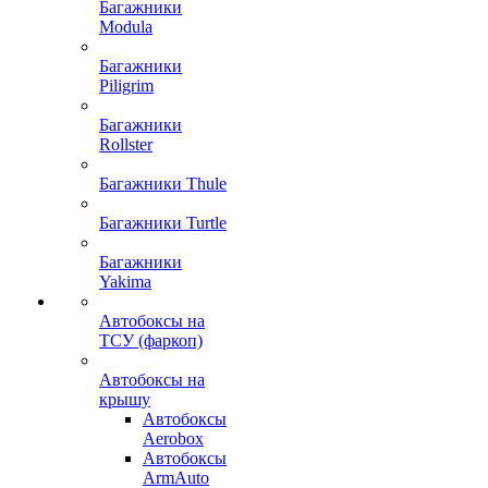
Багажники
Modula
Багажники
Piligrim
Багажники
Rollster
Багажники Thule
Багажники Turtle
Багажники
Yakima
Автобоксы на
ТСУ (фаркоп)
Автобоксы на
крышу
Автобоксы
Aerobox
Автобоксы
ArmAuto