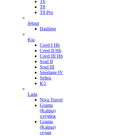
T6
T8
T8 Pro
Jetour
Dashing
Kia
Ceed I Hb
Ceed II Hb
Ceed III Hb
Soul II
Soul III
Sportage IV
Seltos
K5
Lada
Niva Travel
Granta
(Kalina)
хэтчбек
Granta
(Kalina)
седан