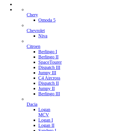
Chery
Omoda 5
Chevrolet
Niva
Citroen
Berlingo I
Berlingo II
SpaceTourer
Dispatch III
Jumpy III
C4 Aircross
Dispatch II
Jumpy II
Berlingo III
Dacia
Logan
MCV
Logan I
Logan II
Sandero I