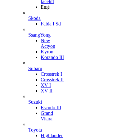
facelift
Ещё
Skoda
Fabia I Sd
SsangYong
New
Actyon
Kyron
Korando III
Subaru
Crosstrek I
Crosstrek II
XV I
XV II
Suzuki
Escudo III
Grand
Vitara
Toyota
Highlander