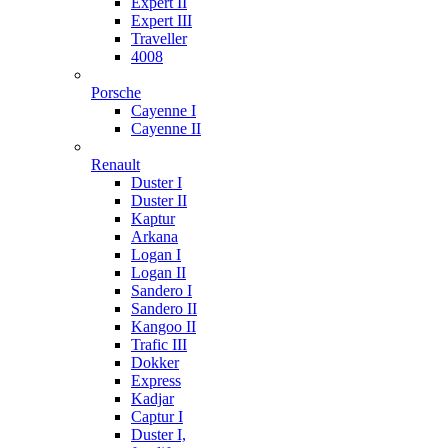
Expert II
Expert III
Traveller
4008
Porsche
Cayenne I
Cayenne II
Renault
Duster I
Duster II
Kaptur
Arkana
Logan I
Logan II
Sandero I
Sandero II
Kangoo II
Trafic III
Dokker
Express
Kadjar
Captur I
Duster I,