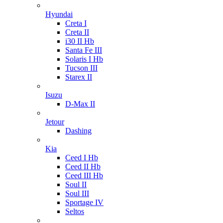
Hyundai
Creta I
Creta II
i30 II Hb
Santa Fe III
Solaris I Hb
Tucson III
Starex II
Isuzu
D-Max II
Jetour
Dashing
Kia
Ceed I Hb
Ceed II Hb
Ceed III Hb
Soul II
Soul III
Sportage IV
Seltos