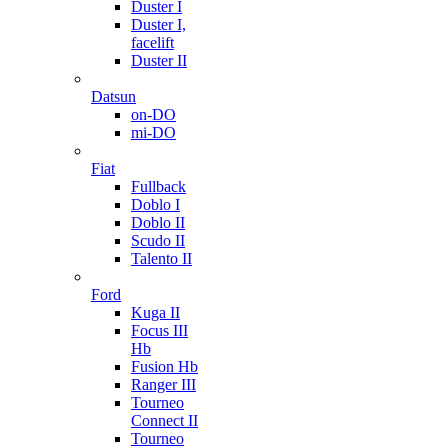
Duster I
Duster I,
facelift
Duster II
Datsun
on-DO
mi-DO
Fiat
Fullback
Doblo I
Doblo II
Scudo II
Talento II
Ford
Kuga II
Focus III
Hb
Fusion Hb
Ranger III
Tourneo
Connect II
Tourneo