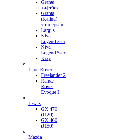
Granta
лифтбек
Granta
(Kalina)
универсал
Largus
Niva
Legend 3-dr
Niva
Legend 5-dr
Xray
Land Rover
Freelander 2
Range
Rover
Evoque I
Lexus
GX 470
(J120)
GX 460
(J150)
Mazda