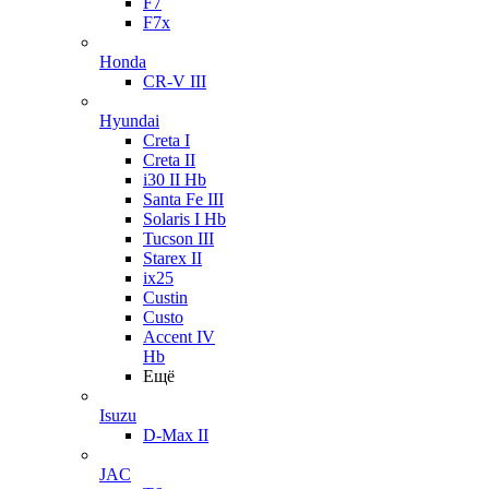
F7
F7x
Honda
CR-V III
Hyundai
Creta I
Creta II
i30 II Hb
Santa Fe III
Solaris I Hb
Tucson III
Starex II
ix25
Custin
Custo
Accent IV
Hb
Ещё
Isuzu
D-Max II
JAC