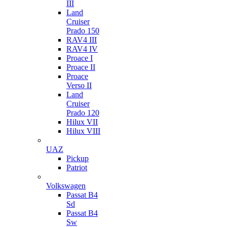
III
Land
Cruiser
Prado 150
RAV4 III
RAV4 IV
Proace I
Proace II
Proace
Verso II
Land
Cruiser
Prado 120
Hilux VII
Hilux VIII
UAZ
Pickup
Patriot
Volkswagen
Passat B4
Sd
Passat B4
Sw