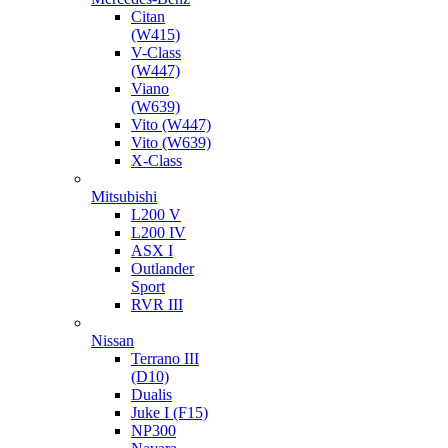
Citan
(W415)
V-Class
(W447)
Viano
(W639)
Vito (W447)
Vito (W639)
X-Class
Mitsubishi
L200 V
L200 IV
ASX I
Outlander
Sport
RVR III
Nissan
Terrano III
(D10)
Dualis
Juke I (F15)
NP300