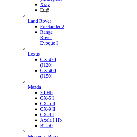
Xray
Ещё
Land Rover
Freelander 2
Range
Rover
Evoque I
Lexus
GX 470
(J120)
GX 460
(J150)
Mazda
3 I Hb
CX-5 I
CX-5 II
CX-9 II
CX-9 I
Axela I Hb
BT-50
Mercedes-Benz