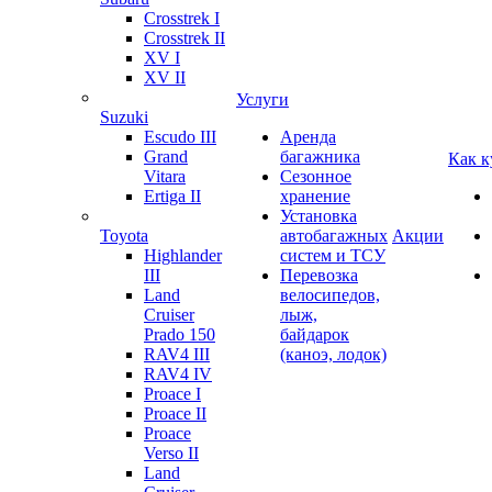
Crosstrek I
Crosstrek II
XV I
XV II
Услуги
Suzuki
Escudo III
Аренда
Grand
багажника
Как к
Vitara
Сезонное
Ertiga II
хранение
Установка
Toyota
автобагажных
Акции
Highlander
систем и ТСУ
III
Перевозка
Land
велосипедов,
Cruiser
лыж,
Prado 150
байдарок
RAV4 III
(каноэ, лодок)
RAV4 IV
Proace I
Proace II
Proace
Verso II
Land