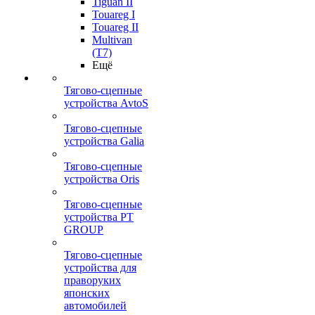
Tiguan II
Touareg I
Touareg II
Multivan
(T7)
Ещё
Тягово-сцепные
устройства AvtoS
Тягово-сцепные
устройства Galia
Тягово-сцепные
устройства Oris
Тягово-сцепные
устройства PT
GROUP
Тягово-сцепные
устройства для
праворуких
японских
автомобилей