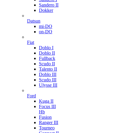
Sandero II
Dokker
Datsun
mi-DO
on-DO
Fiat
Doblo I
Doblo II
Fullback
Scudo II
Talento II
Doblo III
Scudo III
Ulysse III
Ford
Kuga II
Focus III
Hb
Fusion
Ranger III
Tourneo