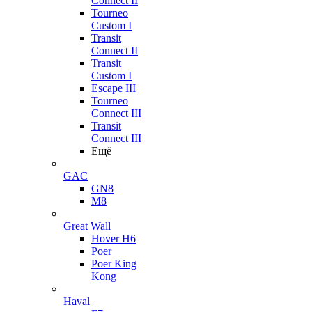
Connect II
Tourneo
Custom I
Transit
Connect II
Transit
Custom I
Escape III
Tourneo
Connect III
Transit
Connect III
Ещё
GAC
GN8
M8
Great Wall
Hover H6
Poer
Poer King
Kong
Haval