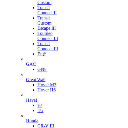
Custom
Transit
Connect II
Transit
Custom
Escape III
Tourneo
Connect III
Transit
Connect III
Ещё
GAC
GN8
Great Wall
Hover M2
Hover H6
Haval
F7
f7x
Honda
CR-V III