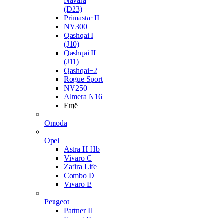
Navara
(D23)
Primastar II
NV300
Qashqai I
(J10)
Qashqai II
(J11)
Qashqai+2
Rogue Sport
NV250
Almera N16
Ещё
Omoda
Opel
Astra H Hb
Vivaro C
Zafira Life
Combo D
Vivaro B
Peugeot
Partner II