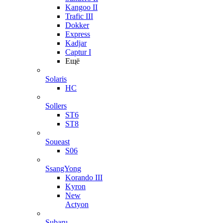
Kangoo II
Trafic III
Dokker
Express
Kadjar
Captur I
Ещё
Solaris
HC
Sollers
ST6
ST8
Soueast
S06
SsangYong
Korando III
Kyron
New
Actyon
Subaru