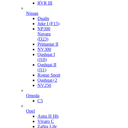
RVR III
Nissan
Dualis
Juke I (F15)
NP300
Navara
(D23)
Primastar II
NV300
Qashqai I
(J10)
Qashqai II
(J11)
Rogue Sport
Qashqai+2
NV250
Omoda
C5
Opel
Astra H Hb
Vivaro C
Zafira Life