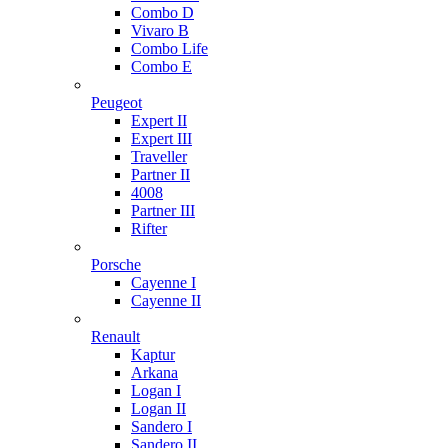
Combo D
Vivaro B
Combo Life
Combo E
Peugeot
Expert II
Expert III
Traveller
Partner II
4008
Partner III
Rifter
Porsche
Cayenne I
Cayenne II
Renault
Kaptur
Arkana
Logan I
Logan II
Sandero I
Sandero II