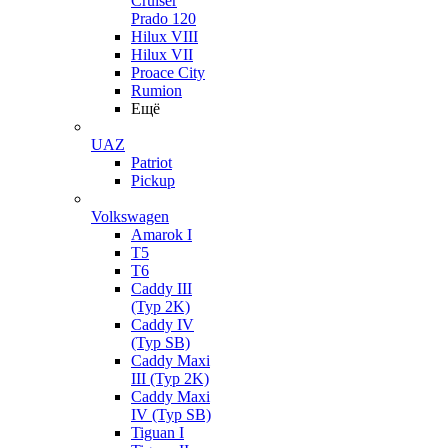
Cruiser
Prado 120
Hilux VIII
Hilux VII
Proace City
Rumion
Ещё
UAZ
Patriot
Pickup
Volkswagen
Amarok I
T5
T6
Caddy III
(Typ 2K)
Caddy IV
(Typ SB)
Caddy Maxi
III (Typ 2K)
Caddy Maxi
IV (Typ SB)
Tiguan I