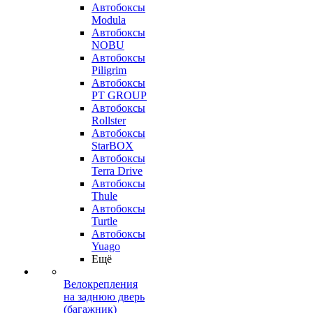
Автобоксы
Modula
Автобоксы
NOBU
Автобоксы
Piligrim
Автобоксы
PT GROUP
Автобоксы
Rollster
Автобоксы
StarBOX
Автобоксы
Terra Drive
Автобоксы
Thule
Автобоксы
Turtle
Автобоксы
Yuago
Ещё
Велокрепления
на заднюю дверь
(багажник)