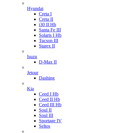
Hyundai
Creta I
Creta II
i30 II Hb
Santa Fe III
Solaris I Hb
Tucson III
Starex II
Isuzu
D-Max II
Jetour
Dashing
Kia
Ceed I Hb
Ceed II Hb
Ceed III Hb
Soul II
Soul III
Sportage IV
Seltos