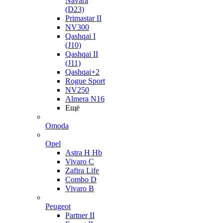
Navara
(D23)
Primastar II
NV300
Qashqai I
(J10)
Qashqai II
(J11)
Qashqai+2
Rogue Sport
NV250
Almera N16
Ещё
Omoda
Opel
Astra H Hb
Vivaro C
Zafira Life
Combo D
Vivaro B
Peugeot
Partner II