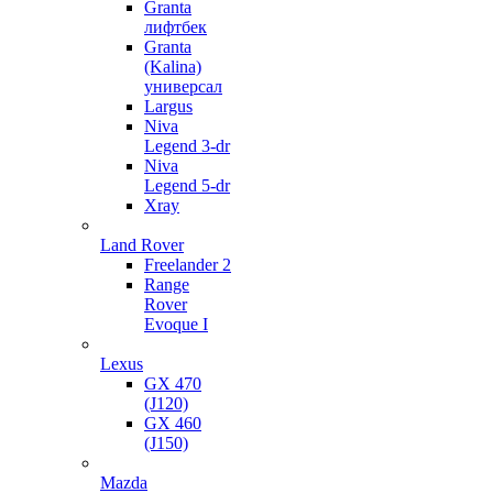
Granta
лифтбек
Granta
(Kalina)
универсал
Largus
Niva
Legend 3-dr
Niva
Legend 5-dr
Xray
Land Rover
Freelander 2
Range
Rover
Evoque I
Lexus
GX 470
(J120)
GX 460
(J150)
Mazda