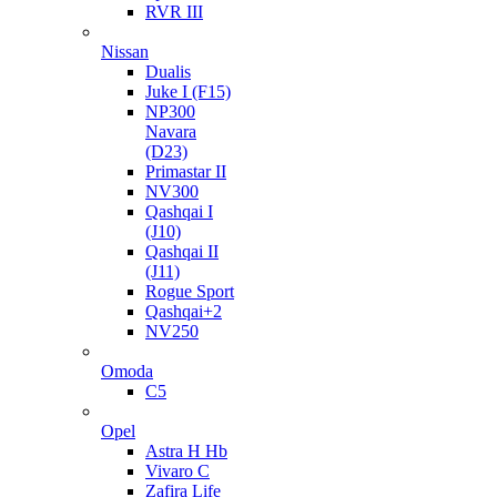
RVR III
Nissan
Dualis
Juke I (F15)
NP300
Navara
(D23)
Primastar II
NV300
Qashqai I
(J10)
Qashqai II
(J11)
Rogue Sport
Qashqai+2
NV250
Omoda
C5
Opel
Astra H Hb
Vivaro C
Zafira Life