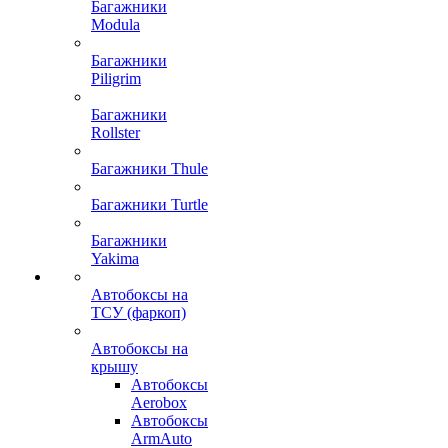
Багажники
Modula
Багажники
Piligrim
Багажники
Rollster
Багажники Thule
Багажники Turtle
Багажники
Yakima
Автобоксы на
ТСУ (фаркоп)
Автобоксы на
крышу
Автобоксы
Aerobox
Автобоксы
ArmAuto