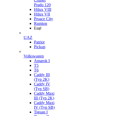
Cruiser
Prado 120
Hilux VIII
Hilux VII
Proace City
Rumion
Ещё
UAZ
Patriot
Pickup
Volkswagen
Amarok I
T5
T6
Caddy III
(Typ 2K)
Caddy IV
(Typ SB)
Caddy Maxi
III (Typ 2K)
Caddy Maxi
IV (Typ SB)
Tiguan I