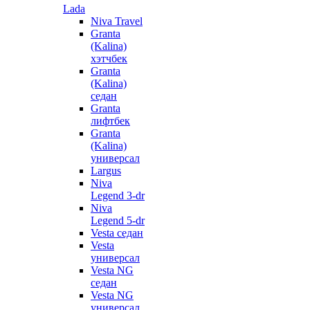
Lada
Niva Travel
Granta
(Kalina)
хэтчбек
Granta
(Kalina)
седан
Granta
лифтбек
Granta
(Kalina)
универсал
Largus
Niva
Legend 3-dr
Niva
Legend 5-dr
Vesta седан
Vesta
универсал
Vesta NG
седан
Vesta NG
универсал