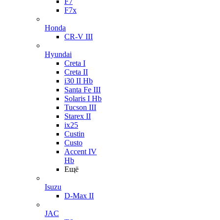
F7
F7x
Honda
CR-V III
Hyundai
Creta I
Creta II
i30 II Hb
Santa Fe III
Solaris I Hb
Tucson III
Starex II
ix25
Custin
Custo
Accent IV
Hb
Ещё
Isuzu
D-Max II
JAC