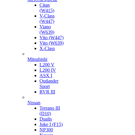
Citan
(W415)
V-Class
(W447)
Viano
(W639)
Vito (W447)
Vito (W639)
X-Class
Mitsubishi
L200 V
L200 IV
ASX I
Outlander
Sport
RVR III
Nissan
Terrano III
(D10)
Dualis
Juke I (F15)
NP300