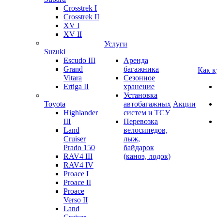
Crosstrek I
Crosstrek II
XV I
XV II
Услуги
Suzuki
Escudo III
Аренда
Grand
багажника
Как к
Vitara
Сезонное
Ertiga II
хранение
Установка
Toyota
автобагажных
Акции
Highlander
систем и ТСУ
III
Перевозка
Land
велосипедов,
Cruiser
лыж,
Prado 150
байдарок
RAV4 III
(каноэ, лодок)
RAV4 IV
Proace I
Proace II
Proace
Verso II
Land