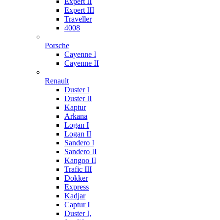
Expert II
Expert III
Traveller
4008
Porsche
Cayenne I
Cayenne II
Renault
Duster I
Duster II
Kaptur
Arkana
Logan I
Logan II
Sandero I
Sandero II
Kangoo II
Trafic III
Dokker
Express
Kadjar
Captur I
Duster I,