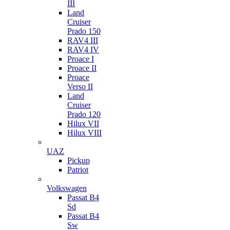
III
Land
Cruiser
Prado 150
RAV4 III
RAV4 IV
Proace I
Proace II
Proace
Verso II
Land
Cruiser
Prado 120
Hilux VII
Hilux VIII
UAZ
Pickup
Patriot
Volkswagen
Passat B4
Sd
Passat B4
Sw