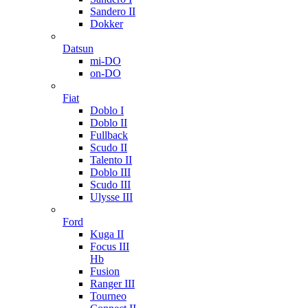
Sandero II
Dokker
Datsun
mi-DO
on-DO
Fiat
Doblo I
Doblo II
Fullback
Scudo II
Talento II
Doblo III
Scudo III
Ulysse III
Ford
Kuga II
Focus III
Hb
Fusion
Ranger III
Tourneo