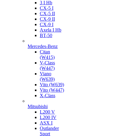
3 I Hb
CX-5 I
CX-5 II
CX-9 II
CX-9 I
Axela I Hb
BT-50
Mercedes-Benz
Citan
(W415)
V-Class
(W447)
Viano
(W639)
Vito (W639)
Vito (W447)
X-Class
Mitsubishi
L200 V
L200 IV
ASX I
Outlander
Sport