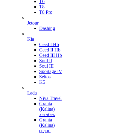
T6
T8
T8 Pro
Jetour
Dashing
Kia
Ceed I Hb
Ceed II Hb
Ceed III Hb
Soul II
Soul III
Sportage IV
Seltos
K5
Lada
Niva Travel
Granta
(Kalina)
хэтчбек
Granta
(Kalina)
седан