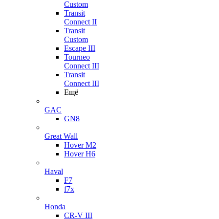
Custom
Transit
Connect II
Transit
Custom
Escape III
Tourneo
Connect III
Transit
Connect III
Ещё
GAC
GN8
Great Wall
Hover M2
Hover H6
Haval
F7
f7x
Honda
CR-V III