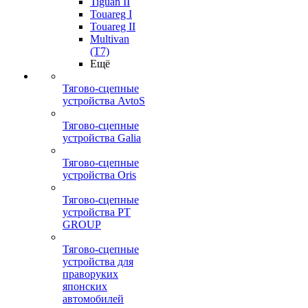
Tiguan II
Touareg I
Touareg II
Multivan
(T7)
Ещё
Тягово-сцепные
устройства AvtoS
Тягово-сцепные
устройства Galia
Тягово-сцепные
устройства Oris
Тягово-сцепные
устройства PT
GROUP
Тягово-сцепные
устройства для
праворуких
японских
автомобилей