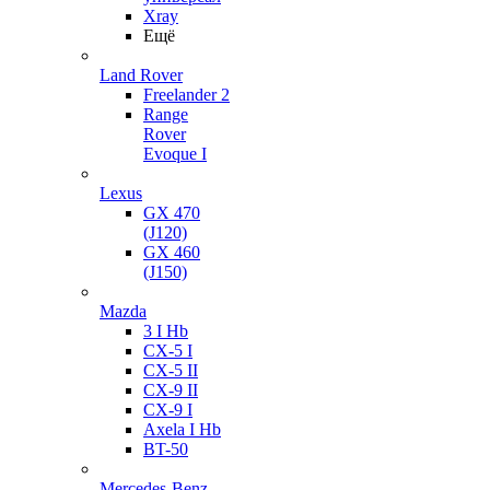
Xray
Ещё
Land Rover
Freelander 2
Range
Rover
Evoque I
Lexus
GX 470
(J120)
GX 460
(J150)
Mazda
3 I Hb
CX-5 I
CX-5 II
CX-9 II
CX-9 I
Axela I Hb
BT-50
Mercedes-Benz