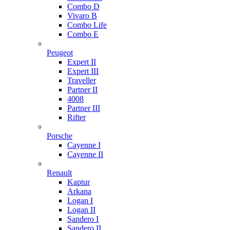
Combo D
Vivaro B
Combo Life
Combo E
Peugeot
Expert II
Expert III
Traveller
Partner II
4008
Partner III
Rifter
Porsche
Cayenne I
Cayenne II
Renault
Kaptur
Arkana
Logan I
Logan II
Sandero I
Sandero II