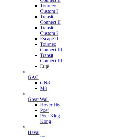
Connect II
Tourneo
Custom I
Transit
Connect II
Transit
Custom I
Escape III
Tourneo
Connect III
Transit
Connect III
Ещё
GAC
GN8
M8
Great Wall
Hover H6
Poer
Poer King
Kong
Haval