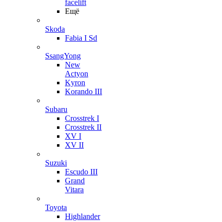
facelift
Ещё
Skoda
Fabia I Sd
SsangYong
New
Actyon
Kyron
Korando III
Subaru
Crosstrek I
Crosstrek II
XV I
XV II
Suzuki
Escudo III
Grand
Vitara
Toyota
Highlander