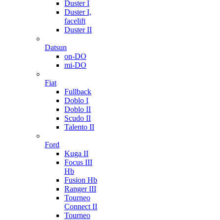
Duster I
Duster I,
facelift
Duster II
Datsun
on-DO
mi-DO
Fiat
Fullback
Doblo I
Doblo II
Scudo II
Talento II
Ford
Kuga II
Focus III
Hb
Fusion Hb
Ranger III
Tourneo
Connect II
Tourneo