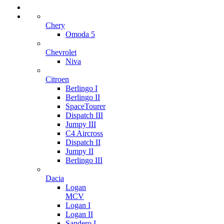
Chery
Omoda 5
Chevrolet
Niva
Citroen
Berlingo I
Berlingo II
SpaceTourer
Dispatch III
Jumpy III
C4 Aircross
Dispatch II
Jumpy II
Berlingo III
Dacia
Logan
MCV
Logan I
Logan II
Sandero I