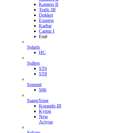
Kangoo II
Trafic III
Dokker
Express
Kadjar
Captur I
Ещё
Solaris
HC
Sollers
ST6
ST8
Soueast
S06
SsangYong
Korando III
Kyron
New
Actyon
Subaru