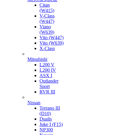
Citan
(W415)
V-Class
(W447)
Viano
(W639)
Vito (W447)
Vito (W639)
X-Class
Mitsubishi
L200 V
L200 IV
ASX I
Outlander
Sport
RVR III
Nissan
Terrano III
(D10)
Dualis
Juke I (F15)
NP300