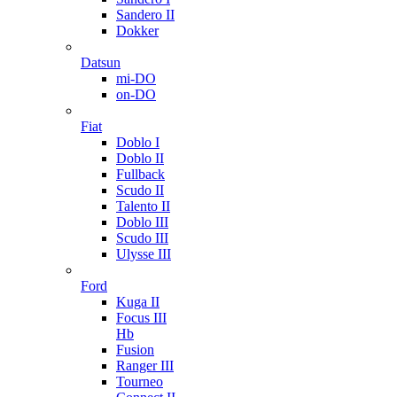
Sandero II
Dokker
Datsun
mi-DO
on-DO
Fiat
Doblo I
Doblo II
Fullback
Scudo II
Talento II
Doblo III
Scudo III
Ulysse III
Ford
Kuga II
Focus III
Hb
Fusion
Ranger III
Tourneo