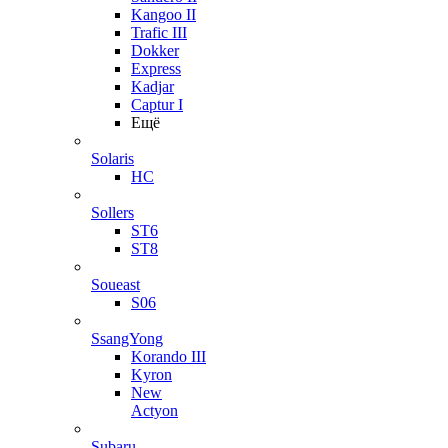
Kangoo II
Trafic III
Dokker
Express
Kadjar
Captur I
Ещё
Solaris
HC
Sollers
ST6
ST8
Soueast
S06
SsangYong
Korando III
Kyron
New
Actyon
Subaru