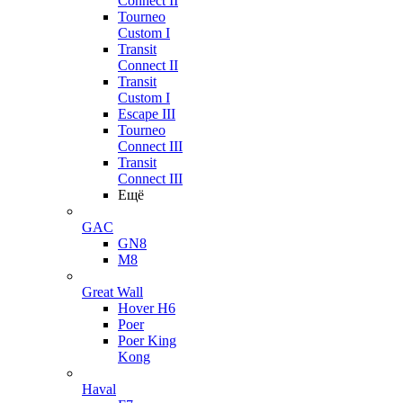
Connect II
Tourneo
Custom I
Transit
Connect II
Transit
Custom I
Escape III
Tourneo
Connect III
Transit
Connect III
Ещё
GAC
GN8
M8
Great Wall
Hover H6
Poer
Poer King
Kong
Haval