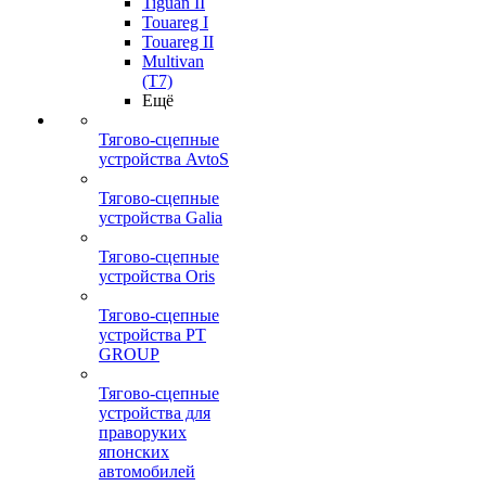
Tiguan II
Touareg I
Touareg II
Multivan
(T7)
Ещё
Тягово-сцепные
устройства AvtoS
Тягово-сцепные
устройства Galia
Тягово-сцепные
устройства Oris
Тягово-сцепные
устройства PT
GROUP
Тягово-сцепные
устройства для
праворуких
японских
автомобилей