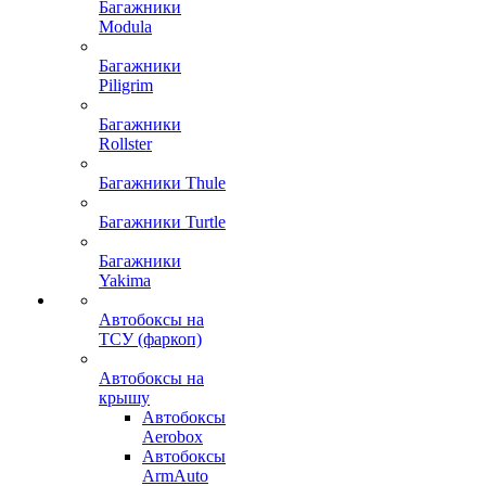
Багажники
Modula
Багажники
Piligrim
Багажники
Rollster
Багажники Thule
Багажники Turtle
Багажники
Yakima
Автобоксы на
ТСУ (фаркоп)
Автобоксы на
крышу
Автобоксы
Aerobox
Автобоксы
ArmAuto