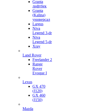
Granta
лифтбек
Granta
(Kalina)
универсал
Largus
Niva
Legend 3-dr
Niva
Legend 5-dr
Xray
Land Rover
Freelander 2
Range
Rover
Evoque I
Lexus
GX 470
(J120)
GX 460
(J150)
Mazda