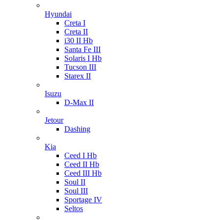
Hyundai
Creta I
Creta II
i30 II Hb
Santa Fe III
Solaris I Hb
Tucson III
Starex II
Isuzu
D-Max II
Jetour
Dashing
Kia
Ceed I Hb
Ceed II Hb
Ceed III Hb
Soul II
Soul III
Sportage IV
Seltos