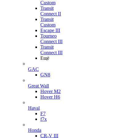
Custom
Transit
Connect II
Transit
Custom
Escape III
Tourneo
Connect III
Transit
Connect III
Ещё
GAC
GN8
Great Wall
Hover M2
Hover H6
Haval
F7
f7x
Honda
CR-V III