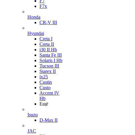
F7
F7x
Honda
CR-V III
Hyundai
Creta I
Creta II
i30 II Hb
Santa Fe III
Solaris I Hb
Tucson III
Starex II
ix25
Custin
Custo
Accent IV
Hb
Ещё
Isuzu
D-Max II
JAC