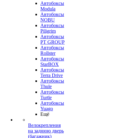
Автобоксы
Modula
Автобоксы
NOBU
Автобоксы
Piligrim
Автобоксы
PT GROUP
Автобоксы
Rollster
Автобоксы
StarBOX
Автобоксы
Terra Drive
Автобоксы
Thule
Автобоксы
Turtle
Автобоксы
Yuago
Ещё
Велокрепления
на заднюю дверь
(багажник)