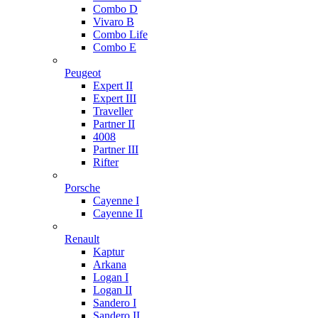
Combo D
Vivaro B
Combo Life
Combo E
Peugeot
Expert II
Expert III
Traveller
Partner II
4008
Partner III
Rifter
Porsche
Cayenne I
Cayenne II
Renault
Kaptur
Arkana
Logan I
Logan II
Sandero I
Sandero II