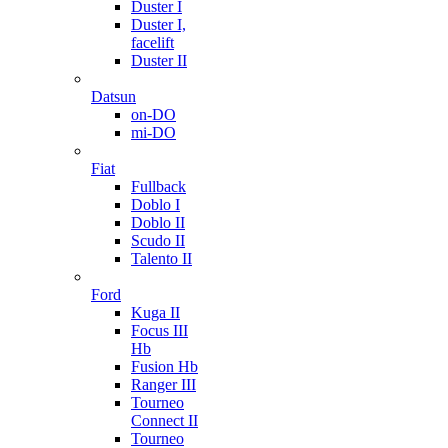
Duster I
Duster I,
facelift
Duster II
Datsun
on-DO
mi-DO
Fiat
Fullback
Doblo I
Doblo II
Scudo II
Talento II
Ford
Kuga II
Focus III
Hb
Fusion Hb
Ranger III
Tourneo
Connect II
Tourneo