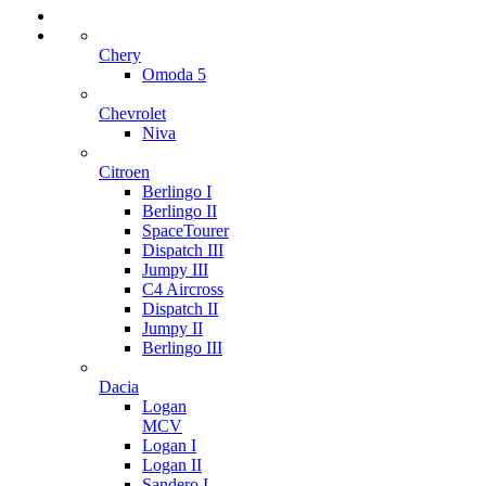
Chery
Omoda 5
Chevrolet
Niva
Citroen
Berlingo I
Berlingo II
SpaceTourer
Dispatch III
Jumpy III
C4 Aircross
Dispatch II
Jumpy II
Berlingo III
Dacia
Logan
MCV
Logan I
Logan II
Sandero I