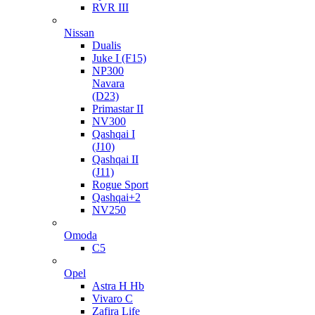
RVR III
Nissan
Dualis
Juke I (F15)
NP300
Navara
(D23)
Primastar II
NV300
Qashqai I
(J10)
Qashqai II
(J11)
Rogue Sport
Qashqai+2
NV250
Omoda
C5
Opel
Astra H Hb
Vivaro C
Zafira Life