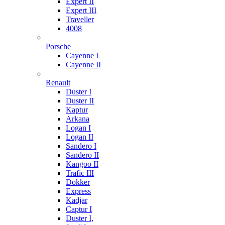
Expert II
Expert III
Traveller
4008
Porsche
Cayenne I
Cayenne II
Renault
Duster I
Duster II
Kaptur
Arkana
Logan I
Logan II
Sandero I
Sandero II
Kangoo II
Trafic III
Dokker
Express
Kadjar
Captur I
Duster I,