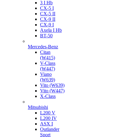
3 I Hb
CX-5 I
CX-5 II
CX-9 II
CX-9 I
Axela I Hb
BT-50
Mercedes-Benz
Citan
(W415)
V-Class
(W447)
Viano
(W639)
Vito (W639)
Vito (W447)
X-Class
Mitsubishi
L200 V
L200 IV
ASX I
Outlander
Sport