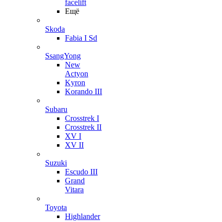
facelift
Ещё
Skoda
Fabia I Sd
SsangYong
New
Actyon
Kyron
Korando III
Subaru
Crosstrek I
Crosstrek II
XV I
XV II
Suzuki
Escudo III
Grand
Vitara
Toyota
Highlander