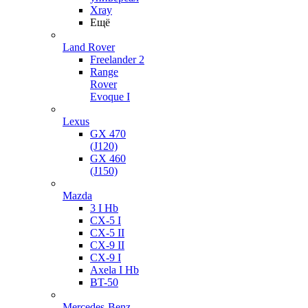
Xray
Ещё
Land Rover
Freelander 2
Range
Rover
Evoque I
Lexus
GX 470
(J120)
GX 460
(J150)
Mazda
3 I Hb
CX-5 I
CX-5 II
CX-9 II
CX-9 I
Axela I Hb
BT-50
Mercedes-Benz