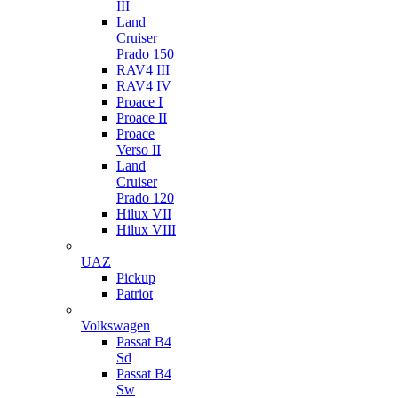
III
Land
Cruiser
Prado 150
RAV4 III
RAV4 IV
Proace I
Proace II
Proace
Verso II
Land
Cruiser
Prado 120
Hilux VII
Hilux VIII
UAZ
Pickup
Patriot
Volkswagen
Passat B4
Sd
Passat B4
Sw