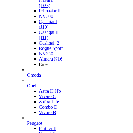
Navara
(D23)
Primastar II
NV300
Qashqai I
(J10)
Qashqai II
(J11)
Qashqai+2
Rogue Sport
NV250
Almera N16
Ещё
Omoda
Opel
Astra H Hb
Vivaro C
Zafira Life
Combo D
Vivaro B
Peugeot
Partner II