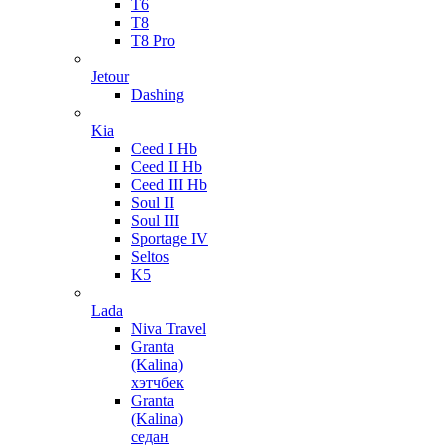
T6
T8
T8 Pro
Jetour
Dashing
Kia
Ceed I Hb
Ceed II Hb
Ceed III Hb
Soul II
Soul III
Sportage IV
Seltos
K5
Lada
Niva Travel
Granta
(Kalina)
хэтчбек
Granta
(Kalina)
седан