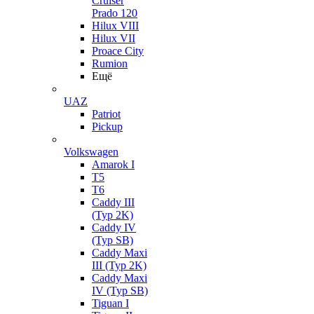
Cruiser
Prado 120
Hilux VIII
Hilux VII
Proace City
Rumion
Ещё
UAZ
Patriot
Pickup
Volkswagen
Amarok I
T5
T6
Caddy III
(Typ 2K)
Caddy IV
(Typ SB)
Caddy Maxi
III (Typ 2K)
Caddy Maxi
IV (Typ SB)
Tiguan I