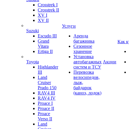
Crosstrek I
Crosstrek II
XV I
XV II
Услуги
Suzuki
Escudo III
Аренда
Grand
багажника
Как к
Vitara
Сезонное
Ertiga II
хранение
Установка
Toyota
автобагажных
Акции
Highlander
систем и ТСУ
III
Перевозка
Land
велосипедов,
Cruiser
лыж,
Prado 150
байдарок
RAV4 III
(каноэ, лодок)
RAV4 IV
Proace I
Proace II
Proace
Verso II
Land