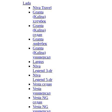
Lada
Niva Travel
Granta
(Kalina)
хэтчбек
Granta
(Kalina)
седан
Granta
лифтбек
Granta
(Kalina)
универсал
Largus
Niva
Legend 3-dr
Niva
Legend 5-dr
Vesta седан
Vesta
универсал
Vesta NG
седан
Vesta NG
универсал