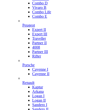
Combo D
Vivaro B
Combo Life
Combo E
Peugeot
Expert II
Expert III
Traveller
Partner II
4008
Partner III
Rifter
Porsche
Cayenne I
Cayenne II
Renault
Kaptur
Arkana
Logan I
Logan II
Sandero I
Sandero II