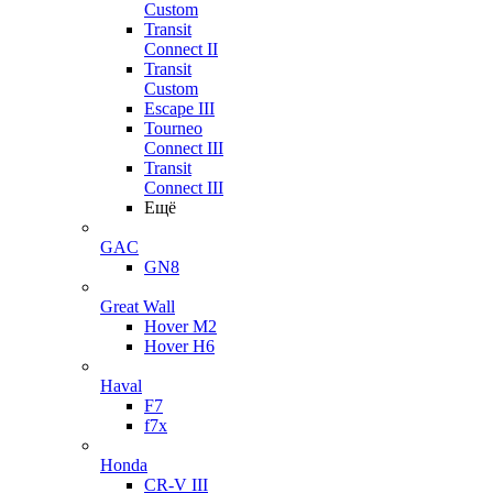
Custom
Transit
Connect II
Transit
Custom
Escape III
Tourneo
Connect III
Transit
Connect III
Ещё
GAC
GN8
Great Wall
Hover M2
Hover H6
Haval
F7
f7x
Honda
CR-V III