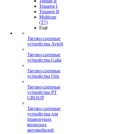
Tiguan II
Touareg I
Touareg II
Multivan
(T7)
Ещё
Тягово-сцепные
устройства AvtoS
Тягово-сцепные
устройства Galia
Тягово-сцепные
устройства Oris
Тягово-сцепные
устройства PT
GROUP
Тягово-сцепные
устройства для
праворуких
японских
автомобилей