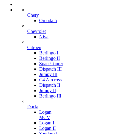
Chery
Omoda 5
Chevrolet
Niva
Citroen
Berlingo I
Berlingo II
SpaceTourer
Dispatch III
Jumpy III
C4 Aircross
Dispatch II
Jumpy II
Berlingo III
Dacia
Logan
MCV
Logan I
Logan II
Sandero I