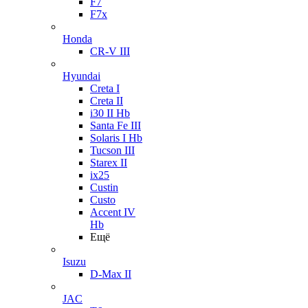
F7
F7x
Honda
CR-V III
Hyundai
Creta I
Creta II
i30 II Hb
Santa Fe III
Solaris I Hb
Tucson III
Starex II
ix25
Custin
Custo
Accent IV
Hb
Ещё
Isuzu
D-Max II
JAC