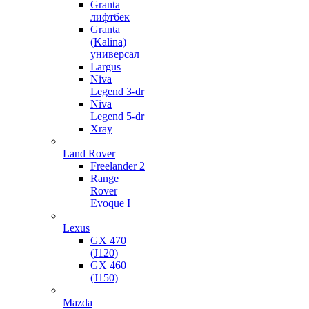
Granta
лифтбек
Granta
(Kalina)
универсал
Largus
Niva
Legend 3-dr
Niva
Legend 5-dr
Xray
Land Rover
Freelander 2
Range
Rover
Evoque I
Lexus
GX 470
(J120)
GX 460
(J150)
Mazda