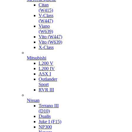
Citan
(W415)
V-Class
(W447)
Viano
(W639)
Vito (W447)
Vito (W639)
X-Class
Mitsubishi
L200 V
L200 IV
ASX I
Outlander
Sport
RVR III
Nissan
Terrano III
(D10)
Dualis
Juke I (F15)
NP300