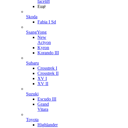
facelift
Ещё
Skoda
Fabia I Sd
SsangYong
New
Actyon
Kyron
Korando III
Subaru
Crosstrek I
Crosstrek II
XV I
XV II
Suzuki
Escudo III
Grand
Vitara
Toyota
Highlander