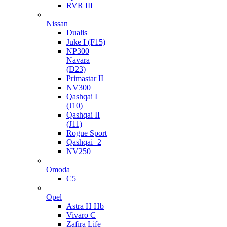
RVR III
Nissan
Dualis
Juke I (F15)
NP300
Navara
(D23)
Primastar II
NV300
Qashqai I
(J10)
Qashqai II
(J11)
Rogue Sport
Qashqai+2
NV250
Omoda
C5
Opel
Astra H Hb
Vivaro C
Zafira Life