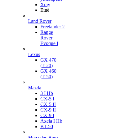
Xray
Ещё
Land Rover
Freelander 2
Range
Rover
Evoque I
Lexus
GX 470
(J120)
GX 460
(J150)
Mazda
3 I Hb
CX-5 I
CX-5 II
CX-9 II
CX-9 I
Axela I Hb
BT-50
Mercedes-Benz