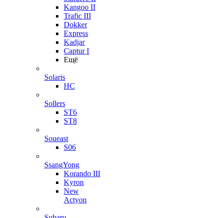
Kangoo II
Trafic III
Dokker
Express
Kadjar
Captur I
Ещё
Solaris
HC
Sollers
ST6
ST8
Soueast
S06
SsangYong
Korando III
Kyron
New
Actyon
Subaru