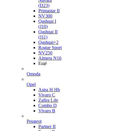
Navara
(D23)
Primastar II
NV300
Qashqai I
(J10)
Qashqai II
(J11)
Qashqai+2
Rogue Sport
NV250
Almera N16
Ещё
Omoda
Opel
Astra H Hb
Vivaro C
Zafira Life
Combo D
Vivaro B
Peugeot
Partner II