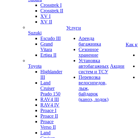
Crosstrek I
Crosstrek II
XV I
XV II
Услуги
Suzuki
Escudo III
Аренда
Grand
багажника
Как к
Vitara
Сезонное
Ertiga II
хранение
Установка
Toyota
автобагажных
Акции
Highlander
систем и ТСУ
III
Перевозка
Land
велосипедов,
Cruiser
лыж,
Prado 150
байдарок
RAV4 III
(каноэ, лодок)
RAV4 IV
Proace I
Proace II
Proace
Verso II
Land