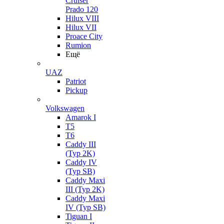
Cruiser
Prado 120
Hilux VIII
Hilux VII
Proace City
Rumion
Ещё
UAZ
Patriot
Pickup
Volkswagen
Amarok I
T5
T6
Caddy III
(Typ 2K)
Caddy IV
(Typ SB)
Caddy Maxi
III (Typ 2K)
Caddy Maxi
IV (Typ SB)
Tiguan I