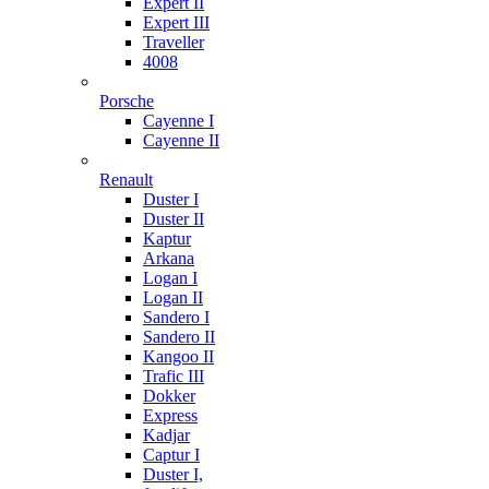
Expert II
Expert III
Traveller
4008
Porsche
Cayenne I
Cayenne II
Renault
Duster I
Duster II
Kaptur
Arkana
Logan I
Logan II
Sandero I
Sandero II
Kangoo II
Trafic III
Dokker
Express
Kadjar
Captur I
Duster I,