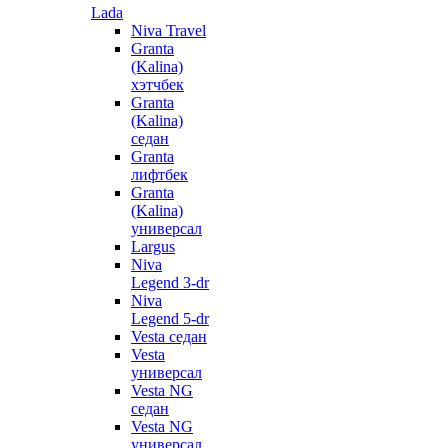
Lada
Niva Travel
Granta
(Kalina)
хэтчбек
Granta
(Kalina)
седан
Granta
лифтбек
Granta
(Kalina)
универсал
Largus
Niva
Legend 3-dr
Niva
Legend 5-dr
Vesta седан
Vesta
универсал
Vesta NG
седан
Vesta NG
универсал