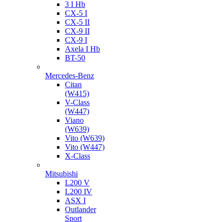
3 I Hb
CX-5 I
CX-5 II
CX-9 II
CX-9 I
Axela I Hb
BT-50
Mercedes-Benz
Citan
(W415)
V-Class
(W447)
Viano
(W639)
Vito (W639)
Vito (W447)
X-Class
Mitsubishi
L200 V
L200 IV
ASX I
Outlander
Sport