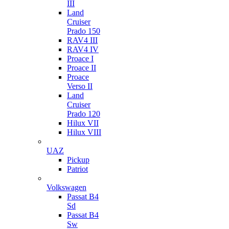
III
Land
Cruiser
Prado 150
RAV4 III
RAV4 IV
Proace I
Proace II
Proace
Verso II
Land
Cruiser
Prado 120
Hilux VII
Hilux VIII
UAZ
Pickup
Patriot
Volkswagen
Passat B4
Sd
Passat B4
Sw