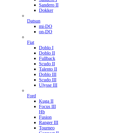
Sandero II
Dokker
Datsun
mi-DO
on-DO
Fiat
Doblo I
Doblo II
Fullback
Scudo II
Talento II
Doblo III
Scudo III
Ulysse III
Ford
Kuga II
Focus III
Hb
Fusion
Ranger III
Tourneo