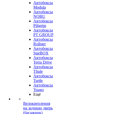
Автобоксы
Modula
Автобоксы
NOBU
Автобоксы
Piligrim
Автобоксы
PT GROUP
Автобоксы
Rollster
Автобоксы
StarBOX
Автобоксы
Terra Drive
Автобоксы
Thule
Автобоксы
Turtle
Автобоксы
Yuago
Ещё
Велокрепления
на заднюю дверь
(багажник)