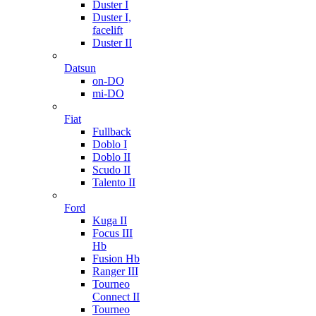
Duster I
Duster I,
facelift
Duster II
Datsun
on-DO
mi-DO
Fiat
Fullback
Doblo I
Doblo II
Scudo II
Talento II
Ford
Kuga II
Focus III
Hb
Fusion Hb
Ranger III
Tourneo
Connect II
Tourneo