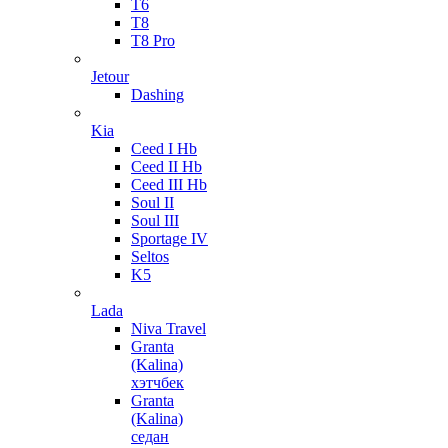
T6
T8
T8 Pro
Jetour
Dashing
Kia
Ceed I Hb
Ceed II Hb
Ceed III Hb
Soul II
Soul III
Sportage IV
Seltos
K5
Lada
Niva Travel
Granta
(Kalina)
хэтчбек
Granta
(Kalina)
седан