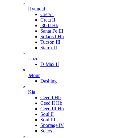
Hyundai
Creta I
Creta II
i30 II Hb
Santa Fe III
Solaris I Hb
Tucson III
Starex II
Isuzu
D-Max II
Jetour
Dashing
Kia
Ceed I Hb
Ceed II Hb
Ceed III Hb
Soul II
Soul III
Sportage IV
Seltos