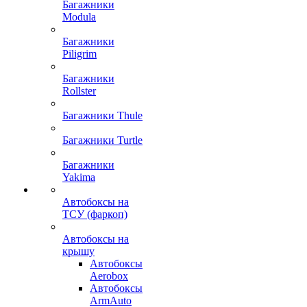
Багажники
Modula
Багажники
Piligrim
Багажники
Rollster
Багажники Thule
Багажники Turtle
Багажники
Yakima
Автобоксы на
ТСУ (фаркоп)
Автобоксы на
крышу
Автобоксы
Aerobox
Автобоксы
ArmAuto