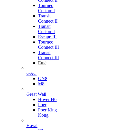
Connect II
Tourneo
Custom I
Transit
Connect II
Transit
Custom I
Escape III
Tourneo
Connect III
Transit
Connect III
Ещё
GAC
GN8
M8
Great Wall
Hover H6
Poer
Poer King
Kong
Haval