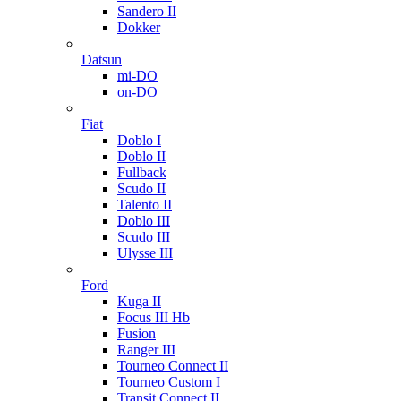
Sandero II
Dokker
Datsun
mi-DO
on-DO
Fiat
Doblo I
Doblo II
Fullback
Scudo II
Talento II
Doblo III
Scudo III
Ulysse III
Ford
Kuga II
Focus III Hb
Fusion
Ranger III
Tourneo Connect II
Tourneo Custom I
Transit Connect II