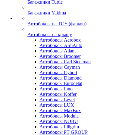
Багажники Turtle
Багажники Yakima
Автобоксы на ТСУ (фаркоп)
Автобоксы на крышу
Автобоксы Aerobox
Автобоксы ArmAuto
Автобоксы Atlant
Автобоксы Broomer
Автобоксы Carl Steelman
Автобоксы Cayman
Автобоксы Cybort
Автобоксы Diamond
Автобоксы Eurodetal
Автобоксы Inno
Автобоксы Koffer
Автобоксы Level
Автобоксы LUX
Автобоксы MaxBox
Автобоксы Modula
Автобоксы NOBU
Автобоксы Piligrim
Автобоксы PT GROUP