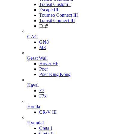
Transit Custom I
Escape III
Tourneo Connect III
Transit Connect III
Ещё
GAC
GN8
M8
Great Wall
Hover H6
Poer
Poer King Kong
Haval
F7
F7x
Honda
CR-V III
Hyundai
Creta I
Creta II