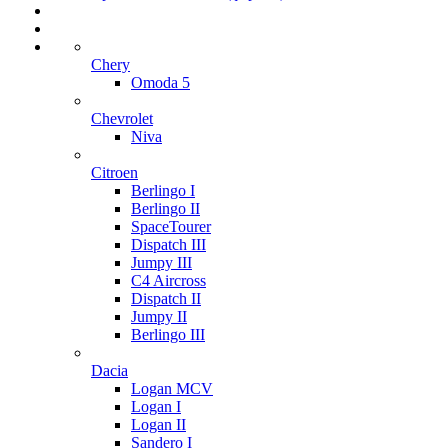
Chery
Omoda 5
Chevrolet
Niva
Citroen
Berlingo I
Berlingo II
SpaceTourer
Dispatch III
Jumpy III
C4 Aircross
Dispatch II
Jumpy II
Berlingo III
Dacia
Logan MCV
Logan I
Logan II
Sandero I