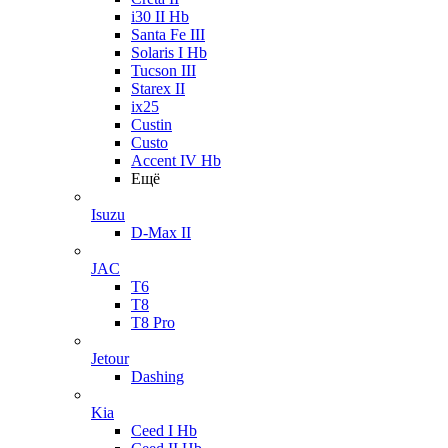
i30 II Hb
Santa Fe III
Solaris I Hb
Tucson III
Starex II
ix25
Custin
Custo
Accent IV Hb
Ещё
Isuzu
D-Max II
JAC
T6
T8
T8 Pro
Jetour
Dashing
Kia
Ceed I Hb