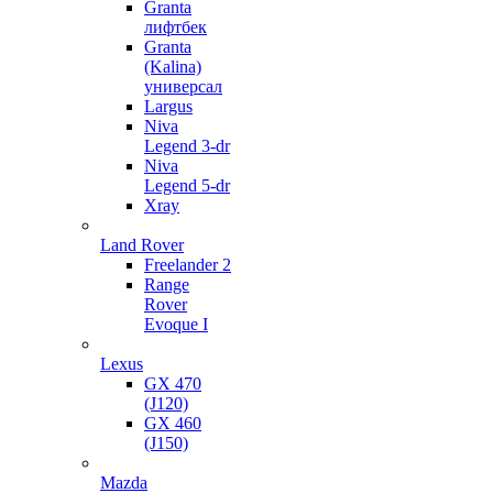
Granta
лифтбек
Granta
(Kalina)
универсал
Largus
Niva
Legend 3-dr
Niva
Legend 5-dr
Xray
Land Rover
Freelander 2
Range
Rover
Evoque I
Lexus
GX 470
(J120)
GX 460
(J150)
Mazda