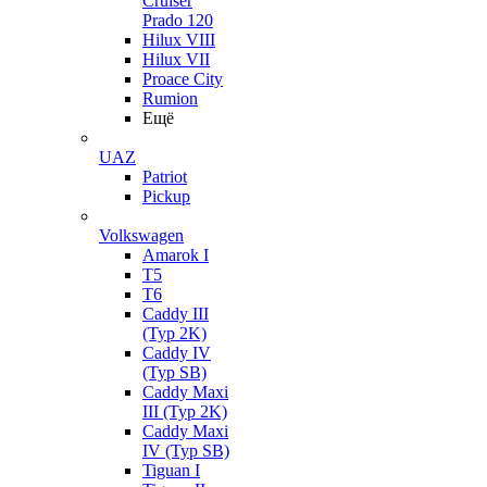
Cruiser
Prado 120
Hilux VIII
Hilux VII
Proace City
Rumion
Ещё
UAZ
Patriot
Pickup
Volkswagen
Amarok I
T5
T6
Caddy III
(Typ 2K)
Caddy IV
(Typ SB)
Caddy Maxi
III (Typ 2K)
Caddy Maxi
IV (Typ SB)
Tiguan I