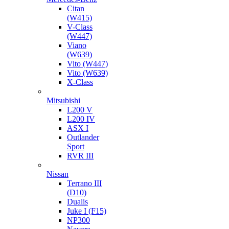
Citan
(W415)
V-Class
(W447)
Viano
(W639)
Vito (W447)
Vito (W639)
X-Class
Mitsubishi
L200 V
L200 IV
ASX I
Outlander
Sport
RVR III
Nissan
Terrano III
(D10)
Dualis
Juke I (F15)
NP300