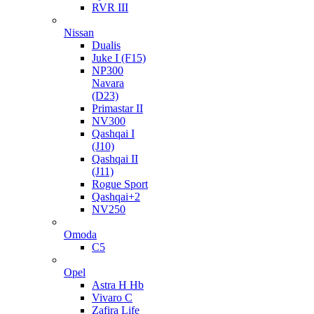
RVR III
Nissan
Dualis
Juke I (F15)
NP300
Navara
(D23)
Primastar II
NV300
Qashqai I
(J10)
Qashqai II
(J11)
Rogue Sport
Qashqai+2
NV250
Omoda
C5
Opel
Astra H Hb
Vivaro C
Zafira Life