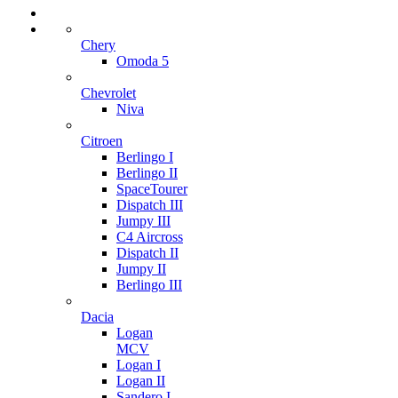
Chery
Omoda 5
Chevrolet
Niva
Citroen
Berlingo I
Berlingo II
SpaceTourer
Dispatch III
Jumpy III
C4 Aircross
Dispatch II
Jumpy II
Berlingo III
Dacia
Logan
MCV
Logan I
Logan II
Sandero I