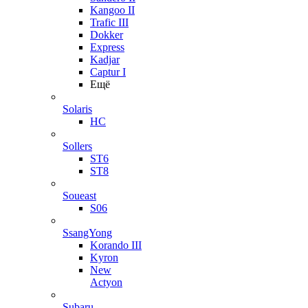
Kangoo II
Trafic III
Dokker
Express
Kadjar
Captur I
Ещё
Solaris
HC
Sollers
ST6
ST8
Soueast
S06
SsangYong
Korando III
Kyron
New
Actyon
Subaru