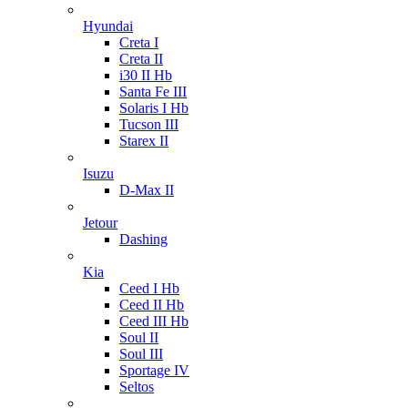
Hyundai
Creta I
Creta II
i30 II Hb
Santa Fe III
Solaris I Hb
Tucson III
Starex II
Isuzu
D-Max II
Jetour
Dashing
Kia
Ceed I Hb
Ceed II Hb
Ceed III Hb
Soul II
Soul III
Sportage IV
Seltos