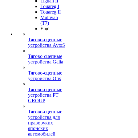
Tiguan II
Touareg I
Touareg II
Multivan
(T7)
Ещё
Тягово-сцепные
устройства AvtoS
Тягово-сцепные
устройства Galia
Тягово-сцепные
устройства Oris
Тягово-сцепные
устройства PT
GROUP
Тягово-сцепные
устройства для
праворуких
японских
автомобилей