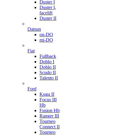
Duster I
Duster I,
facelift
Duster II
Datsun
on-DO
mi-DO
Fiat
Fullback
Doblo I
Doblo II
Scudo II
Talento II
Ford
Kuga II
Focus III
Hb
Fusion Hb
Ranger III
Tourneo
Connect II
Tourneo