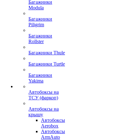
Багажники
Modula
Багажники
Piligrim
Багажники
Rollster
Багажники Thule
Багажники Turtle
Багажники
Yakima
Автобоксы на
ТСУ (фаркоп)
Автобоксы на
крышу
Автобоксы
Aerobox
Автобоксы
ArmAuto