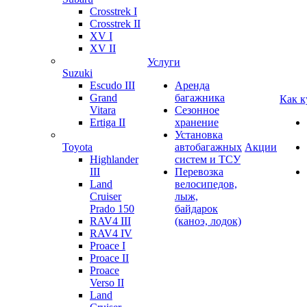
Crosstrek I
Crosstrek II
XV I
XV II
Услуги
Suzuki
Escudo III
Аренда
Grand
багажника
Как к
Vitara
Сезонное
Ertiga II
хранение
Установка
Toyota
автобагажных
Акции
Highlander
систем и ТСУ
III
Перевозка
Land
велосипедов,
Cruiser
лыж,
Prado 150
байдарок
RAV4 III
(каноэ, лодок)
RAV4 IV
Proace I
Proace II
Proace
Verso II
Land