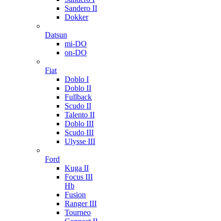
Sandero II
Dokker
Datsun
mi-DO
on-DO
Fiat
Doblo I
Doblo II
Fullback
Scudo II
Talento II
Doblo III
Scudo III
Ulysse III
Ford
Kuga II
Focus III
Hb
Fusion
Ranger III
Tourneo