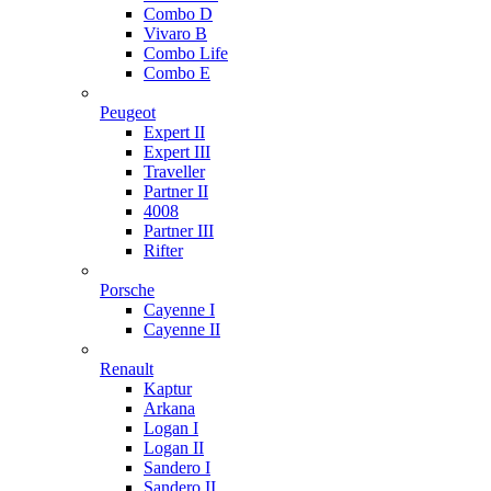
Combo D
Vivaro B
Combo Life
Combo E
Peugeot
Expert II
Expert III
Traveller
Partner II
4008
Partner III
Rifter
Porsche
Cayenne I
Cayenne II
Renault
Kaptur
Arkana
Logan I
Logan II
Sandero I
Sandero II