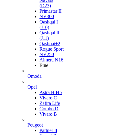
Navara
(D23)
Primastar II
NV300
Qashqai I
(J10)
Qashqai II
(J11)
Qashqai+2
Rogue Sport
NV250
Almera N16
Ещё
Omoda
Opel
Astra H Hb
Vivaro C
Zafira Life
Combo D
Vivaro B
Peugeot
Partner II