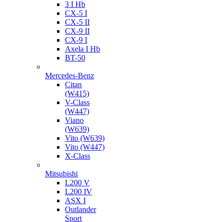
3 I Hb
CX-5 I
CX-5 II
CX-9 II
CX-9 I
Axela I Hb
BT-50
Mercedes-Benz
Citan
(W415)
V-Class
(W447)
Viano
(W639)
Vito (W639)
Vito (W447)
X-Class
Mitsubishi
L200 V
L200 IV
ASX I
Outlander
Sport