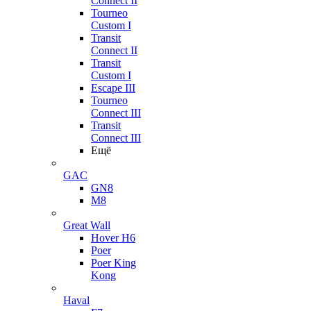
Connect II
Tourneo
Custom I
Transit
Connect II
Transit
Custom I
Escape III
Tourneo
Connect III
Transit
Connect III
Ещё
GAC
GN8
M8
Great Wall
Hover H6
Poer
Poer King
Kong
Haval