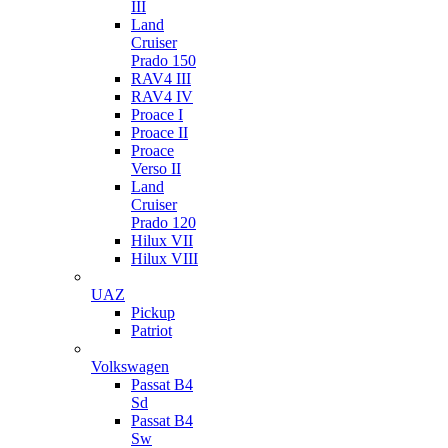
III
Land
Cruiser
Prado 150
RAV4 III
RAV4 IV
Proace I
Proace II
Proace
Verso II
Land
Cruiser
Prado 120
Hilux VII
Hilux VIII
UAZ
Pickup
Patriot
Volkswagen
Passat B4
Sd
Passat B4
Sw