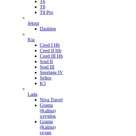
T6
T8
T8 Pro
Jetour
Dashing
Kia
Ceed I Hb
Ceed II Hb
Ceed III Hb
Soul II
Soul III
Sportage IV
Seltos
K5
Lada
Niva Travel
Granta
(Kalina)
хэтчбек
Granta
(Kalina)
седан