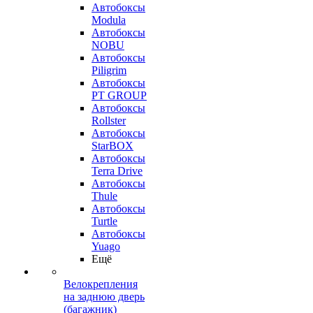
Автобоксы
Modula
Автобоксы
NOBU
Автобоксы
Piligrim
Автобоксы
PT GROUP
Автобоксы
Rollster
Автобоксы
StarBOX
Автобоксы
Terra Drive
Автобоксы
Thule
Автобоксы
Turtle
Автобоксы
Yuago
Ещё
Велокрепления
на заднюю дверь
(багажник)