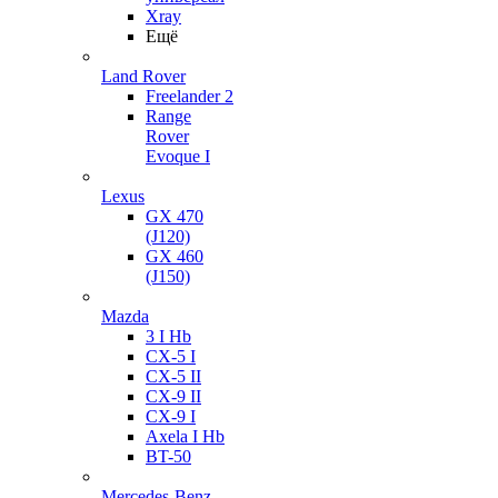
Xray
Ещё
Land Rover
Freelander 2
Range
Rover
Evoque I
Lexus
GX 470
(J120)
GX 460
(J150)
Mazda
3 I Hb
CX-5 I
CX-5 II
CX-9 II
CX-9 I
Axela I Hb
BT-50
Mercedes-Benz