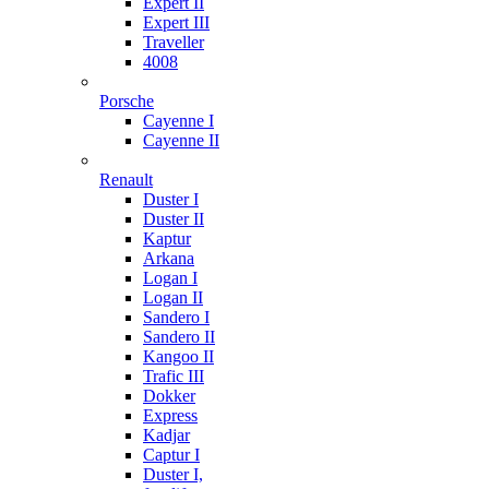
Expert II
Expert III
Traveller
4008
Porsche
Cayenne I
Cayenne II
Renault
Duster I
Duster II
Kaptur
Arkana
Logan I
Logan II
Sandero I
Sandero II
Kangoo II
Trafic III
Dokker
Express
Kadjar
Captur I
Duster I,