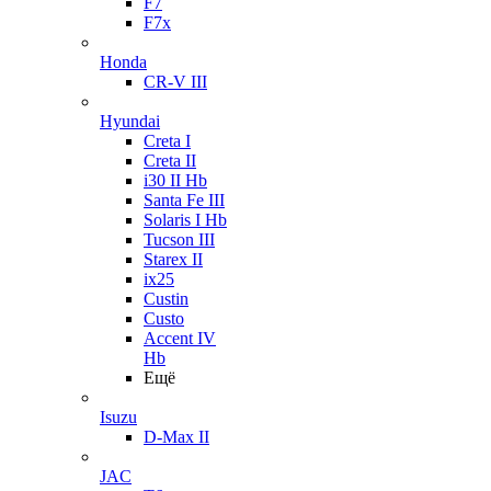
F7
F7x
Honda
CR-V III
Hyundai
Creta I
Creta II
i30 II Hb
Santa Fe III
Solaris I Hb
Tucson III
Starex II
ix25
Custin
Custo
Accent IV
Hb
Ещё
Isuzu
D-Max II
JAC