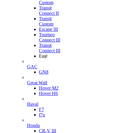
Custom
Transit
Connect II
Transit
Custom
Escape III
Tourneo
Connect III
Transit
Connect III
Ещё
GAC
GN8
Great Wall
Hover M2
Hover H6
Haval
F7
f7x
Honda
CR-V III