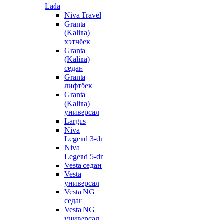
Lada
Niva Travel
Granta
(Kalina)
хэтчбек
Granta
(Kalina)
седан
Granta
лифтбек
Granta
(Kalina)
универсал
Largus
Niva
Legend 3-dr
Niva
Legend 5-dr
Vesta седан
Vesta
универсал
Vesta NG
седан
Vesta NG
универсал