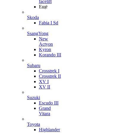
facelift
Ещё
Skoda
Fabia I Sd
SsangYong
New
Actyon
Kyron
Korando III
Subaru
Crosstrek I
Crosstrek II
XV I
XV II
Suzuki
Escudo III
Grand
Vitara
Toyota
Highlander