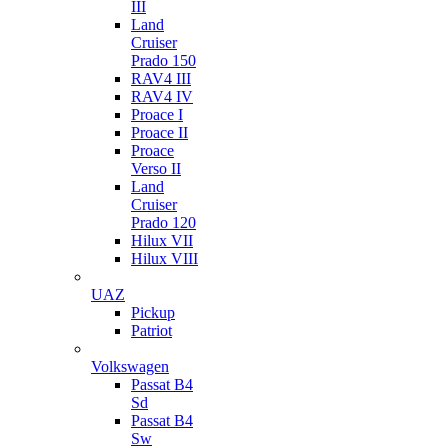
III
Land
Cruiser
Prado 150
RAV4 III
RAV4 IV
Proace I
Proace II
Proace
Verso II
Land
Cruiser
Prado 120
Hilux VII
Hilux VIII
UAZ
Pickup
Patriot
Volkswagen
Passat B4
Sd
Passat B4
Sw