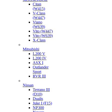
Citan
(W415)
V-Class
(W447)
Viano
(W639)
Vito (W447)
Vito (W639)
X-Class
Mitsubishi
L200 V
L200 IV
ASX I
Outlander
Sport
RVR III
Nissan
Terrano III
(D10)
Dualis
Juke I (F15)
NP300