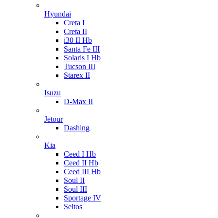
Hyundai
Creta I
Creta II
i30 II Hb
Santa Fe III
Solaris I Hb
Tucson III
Starex II
Isuzu
D-Max II
Jetour
Dashing
Kia
Ceed I Hb
Ceed II Hb
Ceed III Hb
Soul II
Soul III
Sportage IV
Seltos