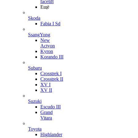
facelift
Ещё
Skoda
Fabia I Sd
SsangYong
New
Actyon
Kyron
Korando III
Subaru
Crosstrek I
Crosstrek II
XV I
XV II
Suzuki
Escudo III
Grand
Vitara
Toyota
Highlander