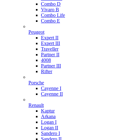
Combo D
Vivaro B
Combo Life
Combo E
Peugeot
Expert II
Expert III
Traveller
Partner II
4008
Partner III
Rifter
Porsche
Cayenne I
Cayenne II
Renault
Kaptur
Arkana
Logan I
Logan II
Sandero I
Sandero II