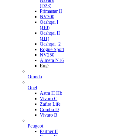
Navara
(D23)
Primastar II
NV300
Qashqai I
(J10)
Qashqai II
(J11)
Qashqai+2
Rogue Sport
NV250
Almera N16
Ещё
Omoda
Opel
Astra H Hb
Vivaro C
Zafira Life
Combo D
Vivaro B
Peugeot
Partner II