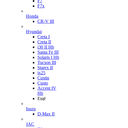
F7
F7x
Honda
CR-V III
Hyundai
Creta I
Creta II
i30 II Hb
Santa Fe III
Solaris I Hb
Tucson III
Starex II
ix25
Custin
Custo
Accent IV
Hb
Ещё
Isuzu
D-Max II
JAC