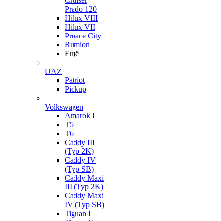
Cruiser
Prado 120
Hilux VIII
Hilux VII
Proace City
Rumion
Ещё
UAZ
Patriot
Pickup
Volkswagen
Amarok I
T5
T6
Caddy III
(Typ 2K)
Caddy IV
(Typ SB)
Caddy Maxi
III (Typ 2K)
Caddy Maxi
IV (Typ SB)
Tiguan I