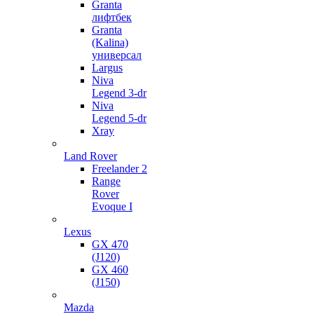
Granta
лифтбек
Granta
(Kalina)
универсал
Largus
Niva
Legend 3-dr
Niva
Legend 5-dr
Xray
Land Rover
Freelander 2
Range
Rover
Evoque I
Lexus
GX 470
(J120)
GX 460
(J150)
Mazda