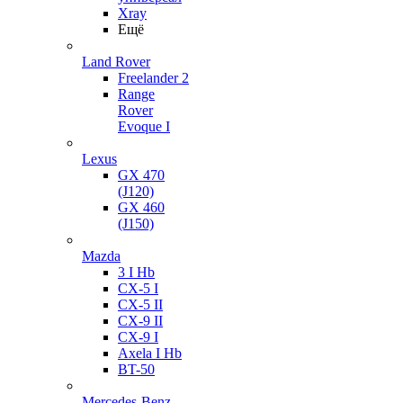
Xray
Ещё
Land Rover
Freelander 2
Range
Rover
Evoque I
Lexus
GX 470
(J120)
GX 460
(J150)
Mazda
3 I Hb
CX-5 I
CX-5 II
CX-9 II
CX-9 I
Axela I Hb
BT-50
Mercedes-Benz