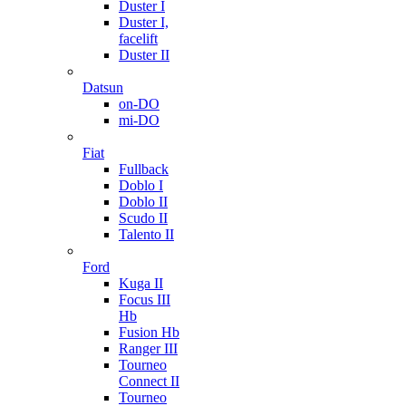
Duster I
Duster I,
facelift
Duster II
Datsun
on-DO
mi-DO
Fiat
Fullback
Doblo I
Doblo II
Scudo II
Talento II
Ford
Kuga II
Focus III
Hb
Fusion Hb
Ranger III
Tourneo
Connect II
Tourneo