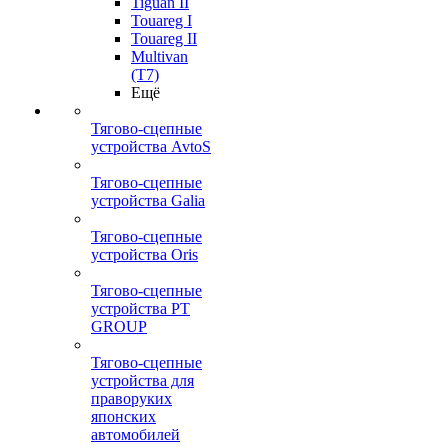
Tiguan II
Touareg I
Touareg II
Multivan
(T7)
Ещё
Тягово-сцепные
устройства AvtoS
Тягово-сцепные
устройства Galia
Тягово-сцепные
устройства Oris
Тягово-сцепные
устройства PT
GROUP
Тягово-сцепные
устройства для
праворуких
японских
автомобилей