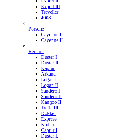
Expert II
Expert III
Traveller
4008
Porsche
Cayenne I
Cayenne II
Renault
Duster I
Duster II
Kaptur
Arkana
Logan I
Logan II
Sandero I
Sandero II
Kangoo II
Trafic III
Dokker
Express
Kadjar
Captur I
Duster I,