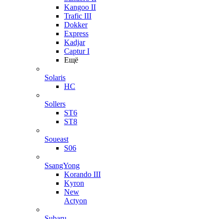
Kangoo II
Trafic III
Dokker
Express
Kadjar
Captur I
Ещё
Solaris
HC
Sollers
ST6
ST8
Soueast
S06
SsangYong
Korando III
Kyron
New
Actyon
Subaru