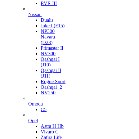
RVR III
Nissan
Dualis
Juke I (F15)
NP300
Navara
(D23)
Primastar II
NV300
Qashqai I
(J10)
Qashqai II
(J11)
Rogue Sport
Qashqai+2
NV250
Omoda
C5
Opel
Astra H Hb
Vivaro C
Zafira Life