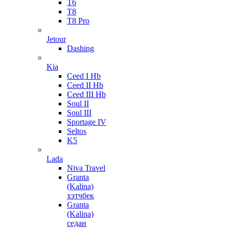
T6
T8
T8 Pro
Jetour
Dashing
Kia
Ceed I Hb
Ceed II Hb
Ceed III Hb
Soul II
Soul III
Sportage IV
Seltos
K5
Lada
Niva Travel
Granta
(Kalina)
хэтчбек
Granta
(Kalina)
седан