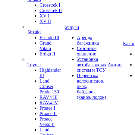
Crosstrek I
Crosstrek II
XV I
XV II
Услуги
Suzuki
Escudo III
Аренда
Grand
багажника
Как к
Vitara
Сезонное
Ertiga II
хранение
Установка
Toyota
автобагажных
Акции
Highlander
систем и ТСУ
III
Перевозка
Land
велосипедов,
Cruiser
лыж,
Prado 150
байдарок
RAV4 III
(каноэ, лодок)
RAV4 IV
Proace I
Proace II
Proace
Verso II
Land