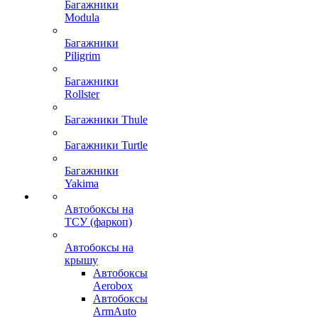
Багажники
Modula
Багажники
Piligrim
Багажники
Rollster
Багажники Thule
Багажники Turtle
Багажники
Yakima
Автобоксы на
ТСУ (фаркоп)
Автобоксы на
крышу
Автобоксы
Aerobox
Автобоксы
ArmAuto