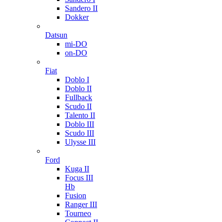
Sandero II
Dokker
Datsun
mi-DO
on-DO
Fiat
Doblo I
Doblo II
Fullback
Scudo II
Talento II
Doblo III
Scudo III
Ulysse III
Ford
Kuga II
Focus III
Hb
Fusion
Ranger III
Tourneo