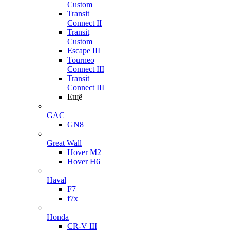
Custom
Transit
Connect II
Transit
Custom
Escape III
Tourneo
Connect III
Transit
Connect III
Ещё
GAC
GN8
Great Wall
Hover M2
Hover H6
Haval
F7
f7x
Honda
CR-V III