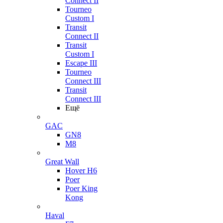
Connect II
Tourneo
Custom I
Transit
Connect II
Transit
Custom I
Escape III
Tourneo
Connect III
Transit
Connect III
Ещё
GAC
GN8
M8
Great Wall
Hover H6
Poer
Poer King
Kong
Haval