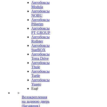
Автобоксы
Modula
Автобоксы
NOBU
Автобоксы
Piligrim
Автобоксы
PT GROUP
Автобоксы
Rollster
Автобоксы
StarBOX
Автобоксы
Terra Drive
Автобоксы
Thule
Автобоксы
Turtle
Автобоксы
Yuago
Ещё
Велокрепления
на заднюю дверь
(багажник)