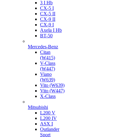
3 I Hb
CX-5 I
CX-5 II
CX-9 II
CX-9 I
Axela I Hb
BT-50
Mercedes-Benz
Citan
(W415)
V-Class
(W447)
Viano
(W639)
Vito (W639)
Vito (W447)
X-Class
Mitsubishi
L200 V
L200 IV
ASX I
Outlander
Sport