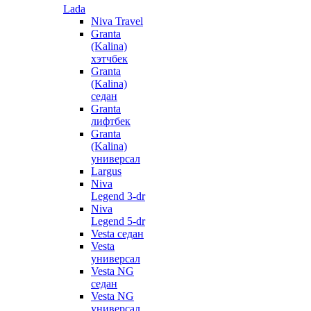
Lada
Niva Travel
Granta
(Kalina)
хэтчбек
Granta
(Kalina)
седан
Granta
лифтбек
Granta
(Kalina)
универсал
Largus
Niva
Legend 3-dr
Niva
Legend 5-dr
Vesta седан
Vesta
универсал
Vesta NG
седан
Vesta NG
универсал