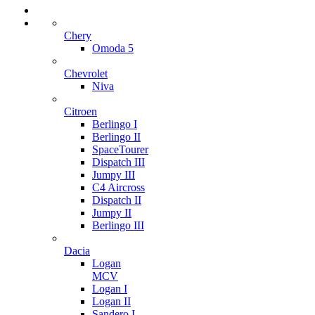
Chery
Omoda 5
Chevrolet
Niva
Citroen
Berlingo I
Berlingo II
SpaceTourer
Dispatch III
Jumpy III
C4 Aircross
Dispatch II
Jumpy II
Berlingo III
Dacia
Logan
MCV
Logan I
Logan II
Sandero I