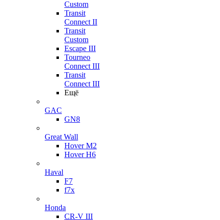
Custom
Transit
Connect II
Transit
Custom
Escape III
Tourneo
Connect III
Transit
Connect III
Ещё
GAC
GN8
Great Wall
Hover M2
Hover H6
Haval
F7
f7x
Honda
CR-V III