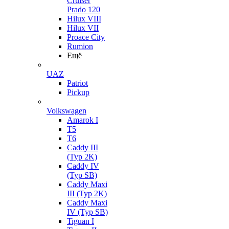
Cruiser
Prado 120
Hilux VIII
Hilux VII
Proace City
Rumion
Ещё
UAZ
Patriot
Pickup
Volkswagen
Amarok I
T5
T6
Caddy III
(Typ 2K)
Caddy IV
(Typ SB)
Caddy Maxi
III (Typ 2K)
Caddy Maxi
IV (Typ SB)
Tiguan I