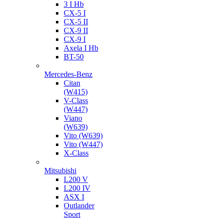
3 I Hb
CX-5 I
CX-5 II
CX-9 II
CX-9 I
Axela I Hb
BT-50
Mercedes-Benz
Citan
(W415)
V-Class
(W447)
Viano
(W639)
Vito (W639)
Vito (W447)
X-Class
Mitsubishi
L200 V
L200 IV
ASX I
Outlander
Sport