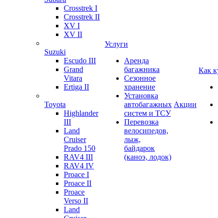
Crosstrek I
Crosstrek II
XV I
XV II
Услуги
Suzuki
Escudo III
Аренда
Grand
багажника
Как к
Vitara
Сезонное
Ertiga II
хранение
Установка
Toyota
автобагажных
Акции
Highlander
систем и ТСУ
III
Перевозка
Land
велосипедов,
Cruiser
лыж,
Prado 150
байдарок
RAV4 III
(каноэ, лодок)
RAV4 IV
Proace I
Proace II
Proace
Verso II
Land