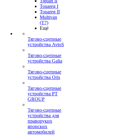
Tiguan II
Touareg I
Touareg II
Multivan
(T7)
Ещё
Тягово-сцепные
устройства AvtoS
Тягово-сцепные
устройства Galia
Тягово-сцепные
устройства Oris
Тягово-сцепные
устройства PT
GROUP
Тягово-сцепные
устройства для
праворуких
японских
автомобилей