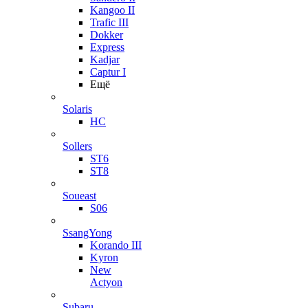
Kangoo II
Trafic III
Dokker
Express
Kadjar
Captur I
Ещё
Solaris
HC
Sollers
ST6
ST8
Soueast
S06
SsangYong
Korando III
Kyron
New
Actyon
Subaru