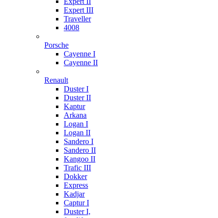
Expert II
Expert III
Traveller
4008
Porsche
Cayenne I
Cayenne II
Renault
Duster I
Duster II
Kaptur
Arkana
Logan I
Logan II
Sandero I
Sandero II
Kangoo II
Trafic III
Dokker
Express
Kadjar
Captur I
Duster I,