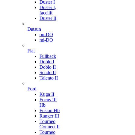
Duster I
Duster I,
facelift
Duster II
Datsun
on-DO
mi-DO
Fiat
Fullback
Doblo I
Doblo II
Scudo II
Talento II
Ford
Kuga II
Focus III
Hb
Fusion Hb
Ranger III
Tourneo
Connect II
Tourneo