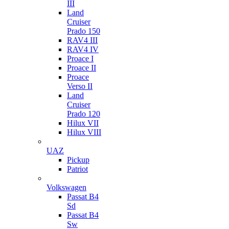
III
Land
Cruiser
Prado 150
RAV4 III
RAV4 IV
Proace I
Proace II
Proace
Verso II
Land
Cruiser
Prado 120
Hilux VII
Hilux VIII
UAZ
Pickup
Patriot
Volkswagen
Passat B4
Sd
Passat B4
Sw