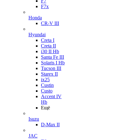
F7
F7x
Honda
CR-V III
Hyundai
Creta I
Creta II
i30 II Hb
Santa Fe III
Solaris I Hb
Tucson III
Starex II
ix25
Custin
Custo
Accent IV
Hb
Ещё
Isuzu
D-Max II
JAC