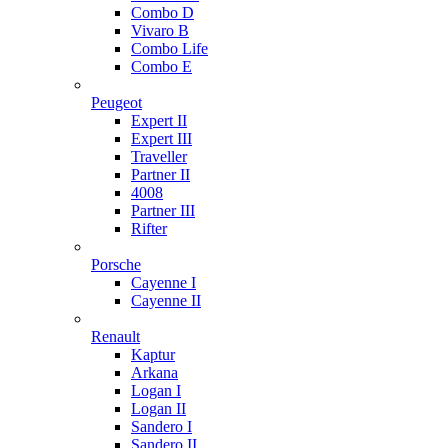
Combo D
Vivaro B
Combo Life
Combo E
Peugeot
Expert II
Expert III
Traveller
Partner II
4008
Partner III
Rifter
Porsche
Cayenne I
Cayenne II
Renault
Kaptur
Arkana
Logan I
Logan II
Sandero I
Sandero II