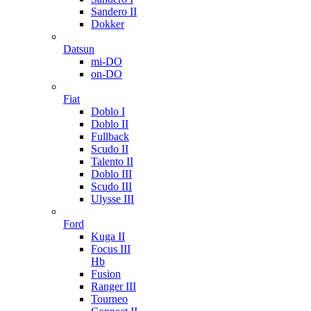
Sandero II
Dokker
Datsun
mi-DO
on-DO
Fiat
Doblo I
Doblo II
Fullback
Scudo II
Talento II
Doblo III
Scudo III
Ulysse III
Ford
Kuga II
Focus III
Hb
Fusion
Ranger III
Tourneo