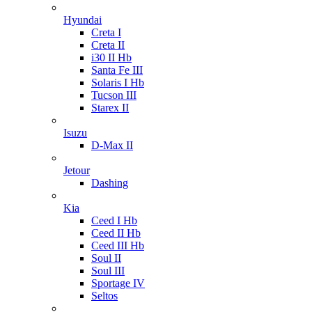
Hyundai
Creta I
Creta II
i30 II Hb
Santa Fe III
Solaris I Hb
Tucson III
Starex II
Isuzu
D-Max II
Jetour
Dashing
Kia
Ceed I Hb
Ceed II Hb
Ceed III Hb
Soul II
Soul III
Sportage IV
Seltos