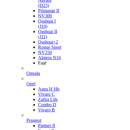
Navara
(D23)
Primastar II
NV300
Qashqai I
(J10)
Qashqai II
(J11)
Qashqai+2
Rogue Sport
NV250
Almera N16
Ещё
Omoda
Opel
Astra H Hb
Vivaro C
Zafira Life
Combo D
Vivaro B
Peugeot
Partner II