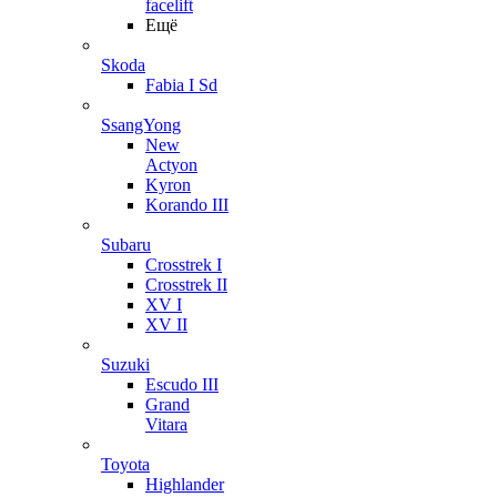
facelift
Ещё
Skoda
Fabia I Sd
SsangYong
New
Actyon
Kyron
Korando III
Subaru
Crosstrek I
Crosstrek II
XV I
XV II
Suzuki
Escudo III
Grand
Vitara
Toyota
Highlander