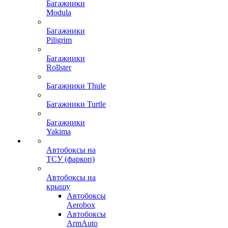
Багажники
Modula
Багажники
Piligrim
Багажники
Rollster
Багажники Thule
Багажники Turtle
Багажники
Yakima
Автобоксы на
ТСУ (фаркоп)
Автобоксы на
крышу
Автобоксы
Aerobox
Автобоксы
ArmAuto