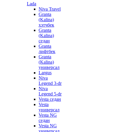
Lada
Niva Travel
Granta
(Kalina)
хэтчбек
Granta
(Kalina)
седан
Granta
лифтбек
Granta
(Kalina)
универсал
Largus
Niva
Legend 3-dr
Niva
Legend 5-dr
Vesta седан
Vesta
универсал
Vesta NG
седан
Vesta NG
универсал