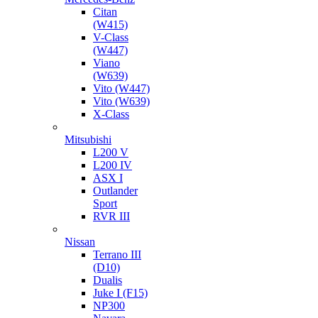
Citan
(W415)
V-Class
(W447)
Viano
(W639)
Vito (W447)
Vito (W639)
X-Class
Mitsubishi
L200 V
L200 IV
ASX I
Outlander
Sport
RVR III
Nissan
Terrano III
(D10)
Dualis
Juke I (F15)
NP300