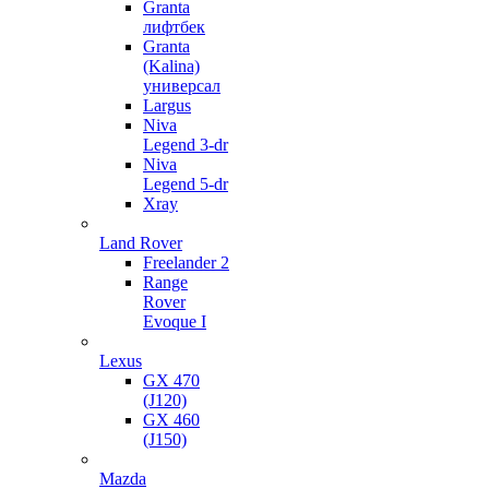
Granta
лифтбек
Granta
(Kalina)
универсал
Largus
Niva
Legend 3-dr
Niva
Legend 5-dr
Xray
Land Rover
Freelander 2
Range
Rover
Evoque I
Lexus
GX 470
(J120)
GX 460
(J150)
Mazda