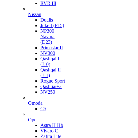
RVR III
Nissan
Dualis
Juke I (F15)
NP300
Navara
(D23)
Primastar II
NV300
Qashqai I
(J10)
Qashqai II
(J11)
Rogue Sport
Qashqai+2
NV250
Omoda
C5
Opel
Astra H Hb
Vivaro C
Zafira Life