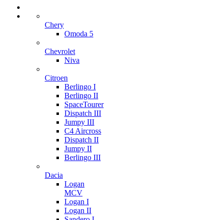
Chery
Omoda 5
Chevrolet
Niva
Citroen
Berlingo I
Berlingo II
SpaceTourer
Dispatch III
Jumpy III
C4 Aircross
Dispatch II
Jumpy II
Berlingo III
Dacia
Logan
MCV
Logan I
Logan II
Sandero I