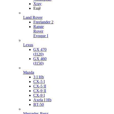
Xray
Ещё
Land Rover
Freelander 2
Range
Rover
Evoque I
Lexus
GX 470
(J120)
GX 460
(J150)
Mazda
3 I Hb
CX-5 I
CX-5 II
CX-9 II
CX-9 I
Axela I Hb
BT-50
Mercedes-Benz