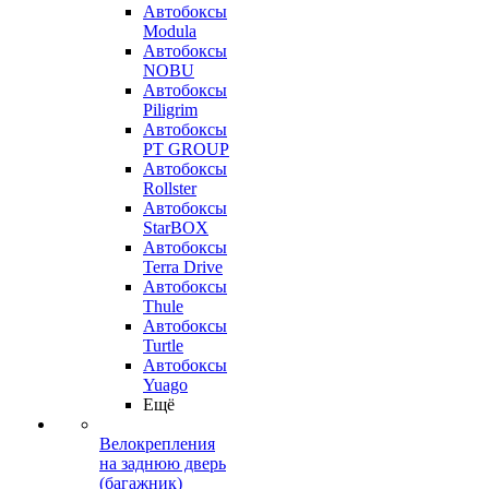
Автобоксы
Modula
Автобоксы
NOBU
Автобоксы
Piligrim
Автобоксы
PT GROUP
Автобоксы
Rollster
Автобоксы
StarBOX
Автобоксы
Terra Drive
Автобоксы
Thule
Автобоксы
Turtle
Автобоксы
Yuago
Ещё
Велокрепления
на заднюю дверь
(багажник)