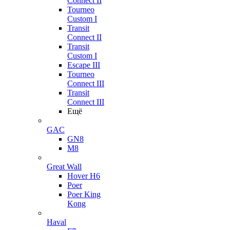
Connect II
Tourneo
Custom I
Transit
Connect II
Transit
Custom I
Escape III
Tourneo
Connect III
Transit
Connect III
Ещё
GAC
GN8
M8
Great Wall
Hover H6
Poer
Poer King
Kong
Haval