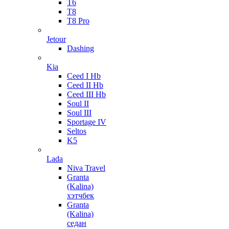
T6
T8
T8 Pro
Jetour
Dashing
Kia
Ceed I Hb
Ceed II Hb
Ceed III Hb
Soul II
Soul III
Sportage IV
Seltos
K5
Lada
Niva Travel
Granta
(Kalina)
хэтчбек
Granta
(Kalina)
седан