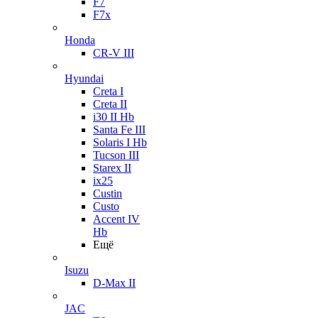
F7
F7x
Honda
CR-V III
Hyundai
Creta I
Creta II
i30 II Hb
Santa Fe III
Solaris I Hb
Tucson III
Starex II
ix25
Custin
Custo
Accent IV
Hb
Ещё
Isuzu
D-Max II
JAC