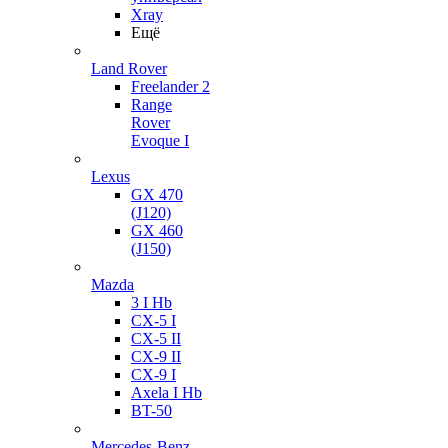
Xray
Ещё
Land Rover
Freelander 2
Range
Rover
Evoque I
Lexus
GX 470
(J120)
GX 460
(J150)
Mazda
3 I Hb
CX-5 I
CX-5 II
CX-9 II
CX-9 I
Axela I Hb
BT-50
Mercedes-Benz