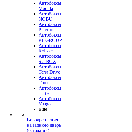
Автобоксы
Modula
Автобоксы
NOBU
Автобоксы
Piligrim
Автобоксы
PT GROUP
Автобоксы
Rollster
Автобоксы
StarBOX
Автобоксы
Terra Drive
Автобоксы
Thule
Автобоксы
Turtle
Автобоксы
Yuago
Ещё
Велокрепления
на заднюю дверь
(багажник)