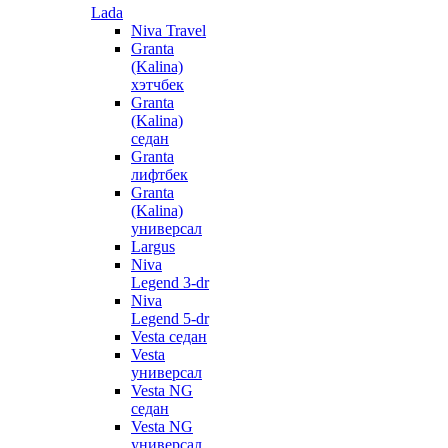
Lada
Niva Travel
Granta
(Kalina)
хэтчбек
Granta
(Kalina)
седан
Granta
лифтбек
Granta
(Kalina)
универсал
Largus
Niva
Legend 3-dr
Niva
Legend 5-dr
Vesta седан
Vesta
универсал
Vesta NG
седан
Vesta NG
универсал