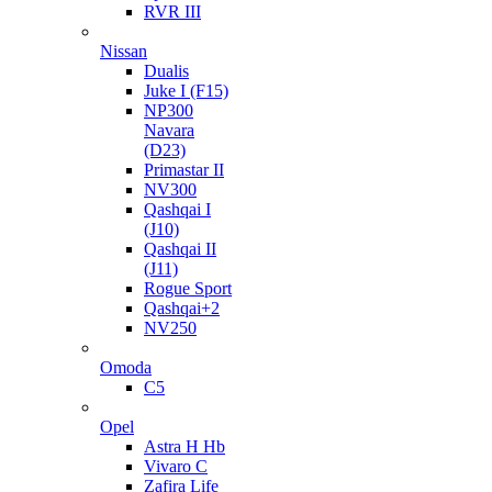
RVR III
Nissan
Dualis
Juke I (F15)
NP300
Navara
(D23)
Primastar II
NV300
Qashqai I
(J10)
Qashqai II
(J11)
Rogue Sport
Qashqai+2
NV250
Omoda
C5
Opel
Astra H Hb
Vivaro C
Zafira Life