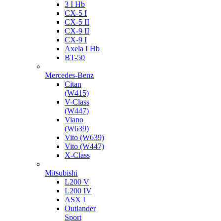
3 I Hb
CX-5 I
CX-5 II
CX-9 II
CX-9 I
Axela I Hb
BT-50
Mercedes-Benz
Citan
(W415)
V-Class
(W447)
Viano
(W639)
Vito (W639)
Vito (W447)
X-Class
Mitsubishi
L200 V
L200 IV
ASX I
Outlander
Sport