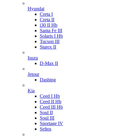
Hyundai
Creta I
Creta II
i30 II Hb
Santa Fe III
Solaris I Hb
Tucson III
Starex II
Isuzu
D-Max II
Jetour
Dashing
Kia
Ceed I Hb
Ceed II Hb
Ceed III Hb
Soul II
Soul III
Sportage IV
Seltos