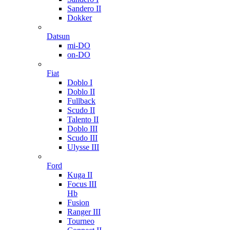
Sandero II
Dokker
Datsun
mi-DO
on-DO
Fiat
Doblo I
Doblo II
Fullback
Scudo II
Talento II
Doblo III
Scudo III
Ulysse III
Ford
Kuga II
Focus III
Hb
Fusion
Ranger III
Tourneo