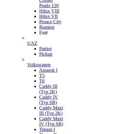
Cruiser
Prado 120
Hilux VIII
Hilux VII
Proace City
Rumion
Ещё
UAZ
Patriot
Pickup
Volkswagen
Amarok I
T5
T6
Caddy III
(Typ 2K)
Caddy IV
(Typ SB)
Caddy Maxi
III (Typ 2K)
Caddy Maxi
IV (Typ SB)
Tiguan I