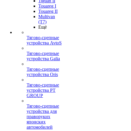
Tiguan II
Touareg I
Touareg II
Multivan
(T7)
Ещё
Тягово-сцепные
устройства AvtoS
Тягово-сцепные
устройства Galia
Тягово-сцепные
устройства Oris
Тягово-сцепные
устройства PT
GROUP
Тягово-сцепные
устройства для
праворуких
японских
автомобилей