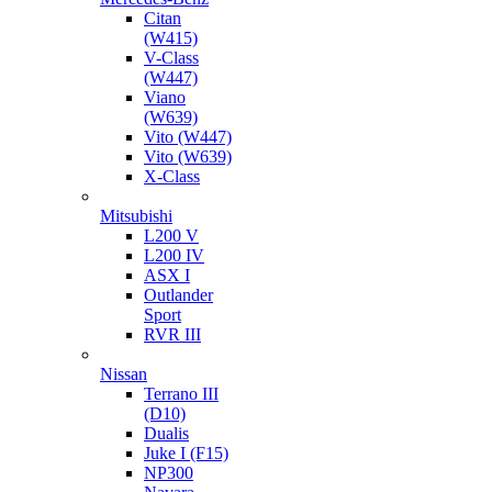
Citan
(W415)
V-Class
(W447)
Viano
(W639)
Vito (W447)
Vito (W639)
X-Class
Mitsubishi
L200 V
L200 IV
ASX I
Outlander
Sport
RVR III
Nissan
Terrano III
(D10)
Dualis
Juke I (F15)
NP300