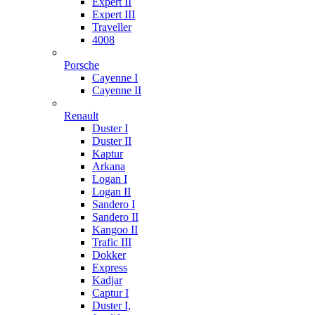
Expert II
Expert III
Traveller
4008
Porsche
Cayenne I
Cayenne II
Renault
Duster I
Duster II
Kaptur
Arkana
Logan I
Logan II
Sandero I
Sandero II
Kangoo II
Trafic III
Dokker
Express
Kadjar
Captur I
Duster I,