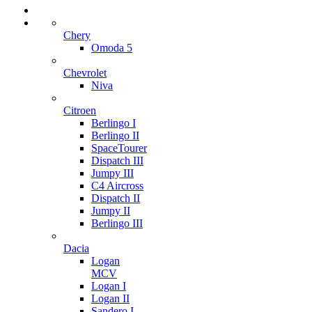
Chery
Omoda 5
Chevrolet
Niva
Citroen
Berlingo I
Berlingo II
SpaceTourer
Dispatch III
Jumpy III
C4 Aircross
Dispatch II
Jumpy II
Berlingo III
Dacia
Logan
MCV
Logan I
Logan II
Sandero I