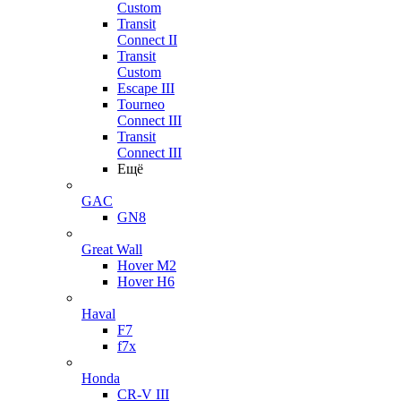
Custom
Transit
Connect II
Transit
Custom
Escape III
Tourneo
Connect III
Transit
Connect III
Ещё
GAC
GN8
Great Wall
Hover M2
Hover H6
Haval
F7
f7x
Honda
CR-V III