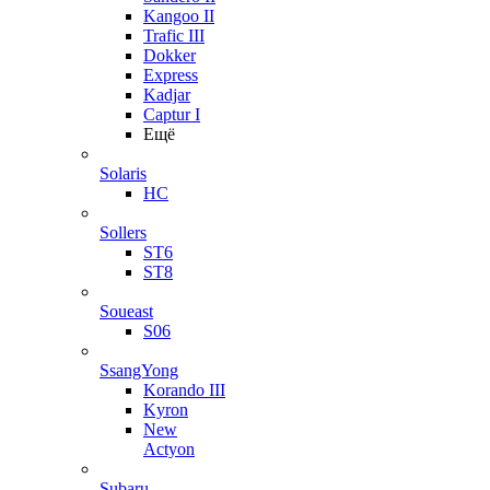
Kangoo II
Trafic III
Dokker
Express
Kadjar
Captur I
Ещё
Solaris
HC
Sollers
ST6
ST8
Soueast
S06
SsangYong
Korando III
Kyron
New
Actyon
Subaru