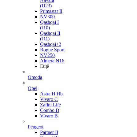
Navara
(D23)
Primastar II
NV300
Qashqai I
(J10)
Qashqai II
(J11)
Qashqai+2
Rogue Sport
NV250
Almera N16
Ещё
Omoda
Opel
Astra H Hb
Vivaro C
Zafira Life
Combo D
Vivaro B
Peugeot
Partner II