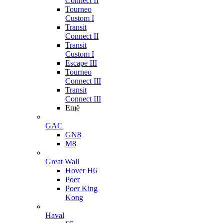
Connect II
Tourneo
Custom I
Transit
Connect II
Transit
Custom I
Escape III
Tourneo
Connect III
Transit
Connect III
Ещё
GAC
GN8
M8
Great Wall
Hover H6
Poer
Poer King
Kong
Haval