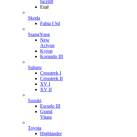
facelift
Ещё
Skoda
Fabia I Sd
SsangYong
New
Actyon
Kyron
Korando III
Subaru
Crosstrek I
Crosstrek II
XV I
XV II
Suzuki
Escudo III
Grand
Vitara
Toyota
Highlander