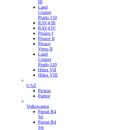
III
Land
Cruiser
Prado 150
RAV4 III
RAV4 IV
Proace I
Proace II
Proace
Verso II
Land
Cruiser
Prado 120
Hilux VII
Hilux VIII
UAZ
Pickup
Patriot
Volkswagen
Passat B4
Sd
Passat B4
Sw