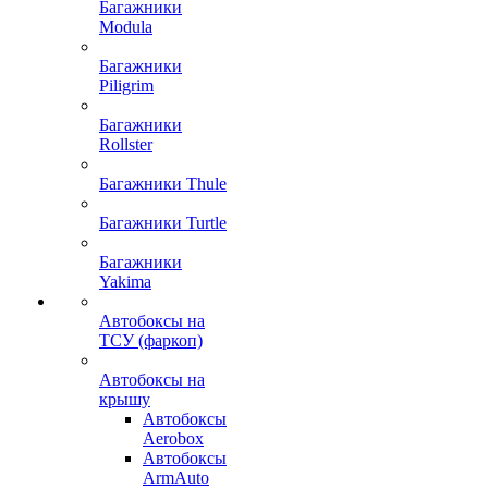
Багажники
Modula
Багажники
Piligrim
Багажники
Rollster
Багажники Thule
Багажники Turtle
Багажники
Yakima
Автобоксы на
ТСУ (фаркоп)
Автобоксы на
крышу
Автобоксы
Aerobox
Автобоксы
ArmAuto