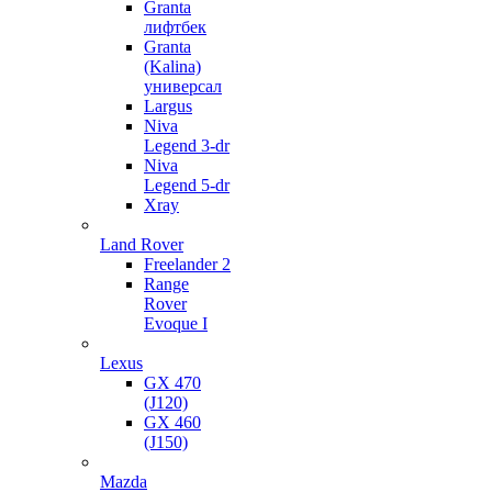
Granta
лифтбек
Granta
(Kalina)
универсал
Largus
Niva
Legend 3-dr
Niva
Legend 5-dr
Xray
Land Rover
Freelander 2
Range
Rover
Evoque I
Lexus
GX 470
(J120)
GX 460
(J150)
Mazda