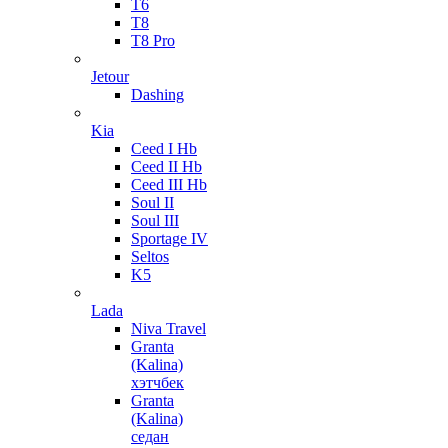
T6
T8
T8 Pro
Jetour
Dashing
Kia
Ceed I Hb
Ceed II Hb
Ceed III Hb
Soul II
Soul III
Sportage IV
Seltos
K5
Lada
Niva Travel
Granta
(Kalina)
хэтчбек
Granta
(Kalina)
седан