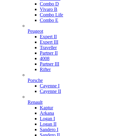
Combo D
Vivaro B
Combo Life
Combo E
Peugeot
Expert II
Expert III
Traveller
Partner II
4008
Partner III
Rifter
Porsche
Cayenne I
Cayenne II
Renault
Kaptur
Arkana
Logan I
Logan II
Sandero I
Sandero II