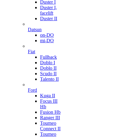
Duster I
Duster I,
facelift
Duster II
Datsun
on-DO
mi-DO
Fiat
Fullback
Doblo I
Doblo II
Scudo II
Talento II
Ford
Kuga II
Focus III
Hb
Fusion Hb
Ranger III
Tourneo
Connect II
Tourneo