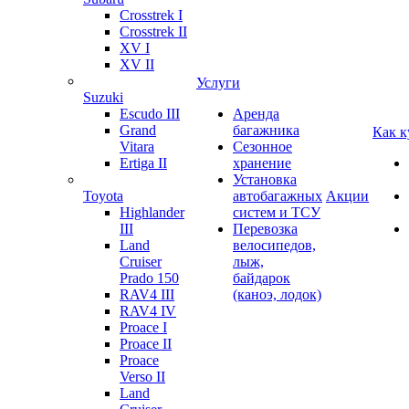
Crosstrek I
Crosstrek II
XV I
XV II
Услуги
Suzuki
Escudo III
Аренда
Grand
багажника
Как к
Vitara
Сезонное
Ertiga II
хранение
Установка
Toyota
автобагажных
Акции
Highlander
систем и ТСУ
III
Перевозка
Land
велосипедов,
Cruiser
лыж,
Prado 150
байдарок
RAV4 III
(каноэ, лодок)
RAV4 IV
Proace I
Proace II
Proace
Verso II
Land