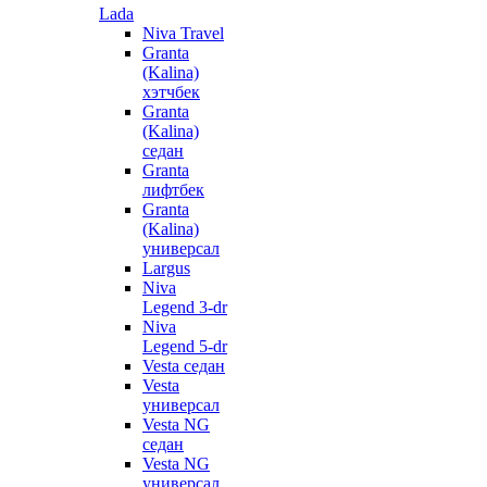
Lada
Niva Travel
Granta
(Kalina)
хэтчбек
Granta
(Kalina)
седан
Granta
лифтбек
Granta
(Kalina)
универсал
Largus
Niva
Legend 3-dr
Niva
Legend 5-dr
Vesta седан
Vesta
универсал
Vesta NG
седан
Vesta NG
универсал