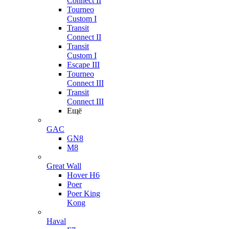
Connect II
Tourneo
Custom I
Transit
Connect II
Transit
Custom I
Escape III
Tourneo
Connect III
Transit
Connect III
Ещё
GAC
GN8
M8
Great Wall
Hover H6
Poer
Poer King
Kong
Haval