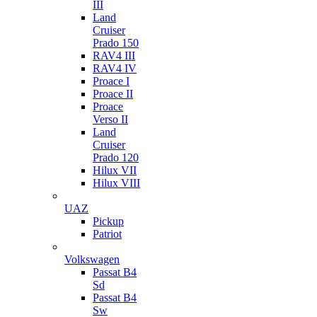
III
Land
Cruiser
Prado 150
RAV4 III
RAV4 IV
Proace I
Proace II
Proace
Verso II
Land
Cruiser
Prado 120
Hilux VII
Hilux VIII
UAZ
Pickup
Patriot
Volkswagen
Passat B4
Sd
Passat B4
Sw