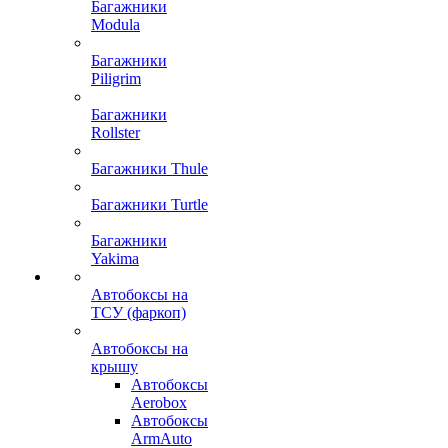
Багажники
Modula
Багажники
Piligrim
Багажники
Rollster
Багажники Thule
Багажники Turtle
Багажники
Yakima
Автобоксы на
ТСУ (фаркоп)
Автобоксы на
крышу
Автобоксы
Aerobox
Автобоксы
ArmAuto