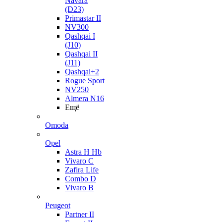
Navara
(D23)
Primastar II
NV300
Qashqai I
(J10)
Qashqai II
(J11)
Qashqai+2
Rogue Sport
NV250
Almera N16
Ещё
Omoda
Opel
Astra H Hb
Vivaro C
Zafira Life
Combo D
Vivaro B
Peugeot
Partner II