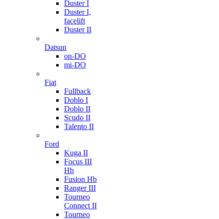
Duster I
Duster I,
facelift
Duster II
Datsun
on-DO
mi-DO
Fiat
Fullback
Doblo I
Doblo II
Scudo II
Talento II
Ford
Kuga II
Focus III
Hb
Fusion Hb
Ranger III
Tourneo
Connect II
Tourneo