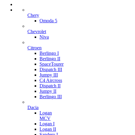
Chery
Omoda 5
Chevrolet
Niva
Citroen
Berlingo I
Berlingo II
SpaceTourer
Dispatch III
Jumpy III
C4 Aircross
Dispatch II
Jumpy II
Berlingo III
Dacia
Logan
MCV
Logan I
Logan II
Sandero I