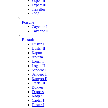
Expert II
Expert III
Traveller
4008
Porsche
Cayenne I
Cayenne II
Renault
Duster I
Duster II
Kaptur
Arkana
Logan I
Logan II
Sandero I
Sandero II
Kangoo II
Trafic III
Dokker
Express
Kadjar
Captur I
Duster I,