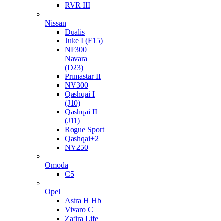
RVR III
Nissan
Dualis
Juke I (F15)
NP300
Navara
(D23)
Primastar II
NV300
Qashqai I
(J10)
Qashqai II
(J11)
Rogue Sport
Qashqai+2
NV250
Omoda
C5
Opel
Astra H Hb
Vivaro C
Zafira Life