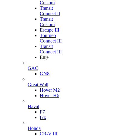
Custom
Transit
Connect II
Transit
Custom
Escape III
Tourneo
Connect III
Transit
Connect III
Ещё
GAC
GN8
Great Wall
Hover M2
Hover H6
Haval
F7
f7x
Honda
CR-V III