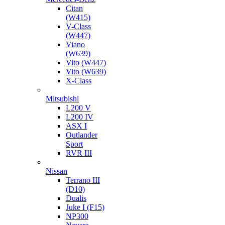
Citan
(W415)
V-Class
(W447)
Viano
(W639)
Vito (W447)
Vito (W639)
X-Class
Mitsubishi
L200 V
L200 IV
ASX I
Outlander
Sport
RVR III
Nissan
Terrano III
(D10)
Dualis
Juke I (F15)
NP300