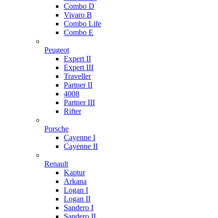
Combo D
Vivaro B
Combo Life
Combo E
Peugeot
Expert II
Expert III
Traveller
Partner II
4008
Partner III
Rifter
Porsche
Cayenne I
Cayenne II
Renault
Kaptur
Arkana
Logan I
Logan II
Sandero I
Sandero II