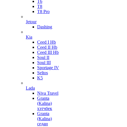
T6
T8
T8 Pro
Jetour
Dashing
Kia
Ceed I Hb
Ceed II Hb
Ceed III Hb
Soul II
Soul III
Sportage IV
Seltos
K5
Lada
Niva Travel
Granta
(Kalina)
хэтчбек
Granta
(Kalina)
седан