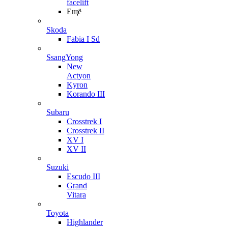
facelift
Ещё
Skoda
Fabia I Sd
SsangYong
New
Actyon
Kyron
Korando III
Subaru
Crosstrek I
Crosstrek II
XV I
XV II
Suzuki
Escudo III
Grand
Vitara
Toyota
Highlander