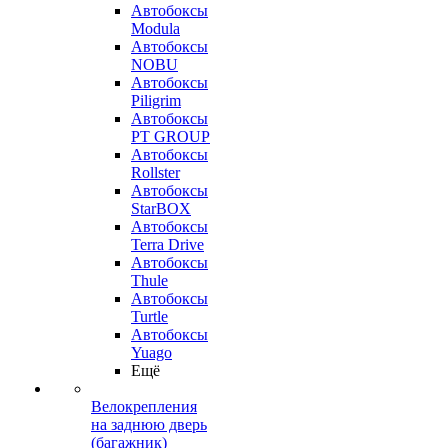
Автобоксы
Modula
Автобоксы
NOBU
Автобоксы
Piligrim
Автобоксы
PT GROUP
Автобоксы
Rollster
Автобоксы
StarBOX
Автобоксы
Terra Drive
Автобоксы
Thule
Автобоксы
Turtle
Автобоксы
Yuago
Ещё
Велокрепления
на заднюю дверь
(багажник)