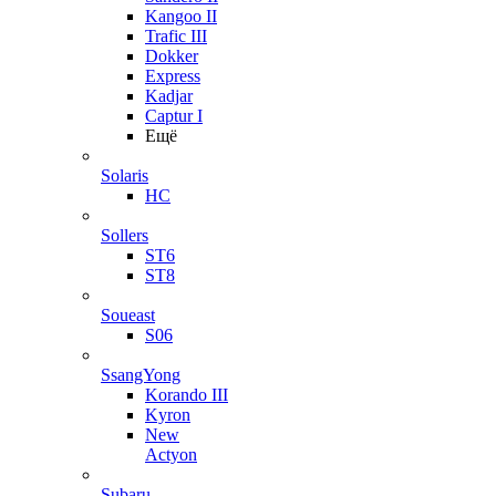
Kangoo II
Trafic III
Dokker
Express
Kadjar
Captur I
Ещё
Solaris
HC
Sollers
ST6
ST8
Soueast
S06
SsangYong
Korando III
Kyron
New
Actyon
Subaru