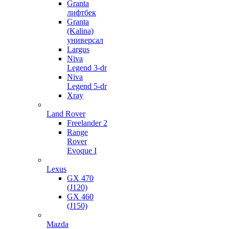
Granta
лифтбек
Granta
(Kalina)
универсал
Largus
Niva
Legend 3-dr
Niva
Legend 5-dr
Xray
Land Rover
Freelander 2
Range
Rover
Evoque I
Lexus
GX 470
(J120)
GX 460
(J150)
Mazda