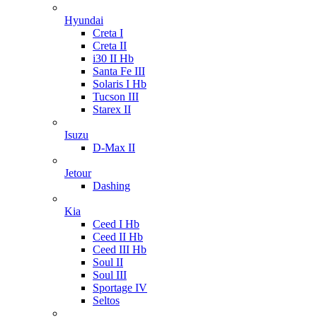
Hyundai
Creta I
Creta II
i30 II Hb
Santa Fe III
Solaris I Hb
Tucson III
Starex II
Isuzu
D-Max II
Jetour
Dashing
Kia
Ceed I Hb
Ceed II Hb
Ceed III Hb
Soul II
Soul III
Sportage IV
Seltos