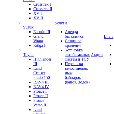
Crosstrek I
Crosstrek II
XV I
XV II
Услуги
Suzuki
Escudo III
Аренда
Grand
багажника
Как к
Vitara
Сезонное
Ertiga II
хранение
Установка
Toyota
автобагажных
Акции
Highlander
систем и ТСУ
III
Перевозка
Land
велосипедов,
Cruiser
лыж,
Prado 150
байдарок
RAV4 III
(каноэ, лодок)
RAV4 IV
Proace I
Proace II
Proace
Verso II
Land