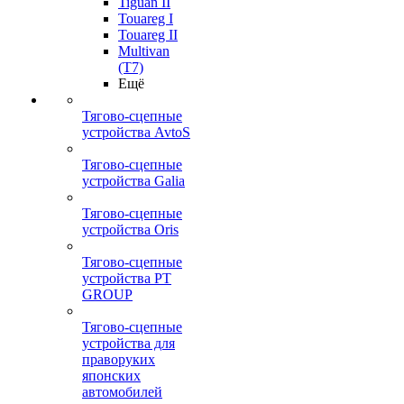
Tiguan II
Touareg I
Touareg II
Multivan
(T7)
Ещё
Тягово-сцепные
устройства AvtoS
Тягово-сцепные
устройства Galia
Тягово-сцепные
устройства Oris
Тягово-сцепные
устройства PT
GROUP
Тягово-сцепные
устройства для
праворуких
японских
автомобилей