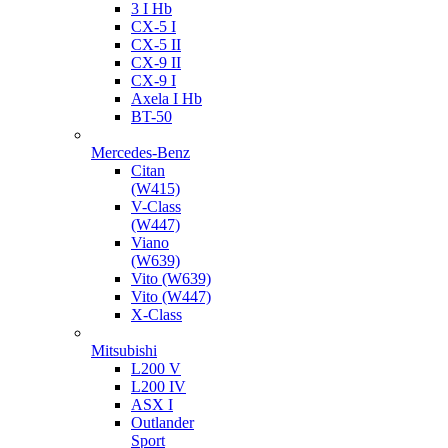
3 I Hb
CX-5 I
CX-5 II
CX-9 II
CX-9 I
Axela I Hb
BT-50
Mercedes-Benz
Citan
(W415)
V-Class
(W447)
Viano
(W639)
Vito (W639)
Vito (W447)
X-Class
Mitsubishi
L200 V
L200 IV
ASX I
Outlander
Sport