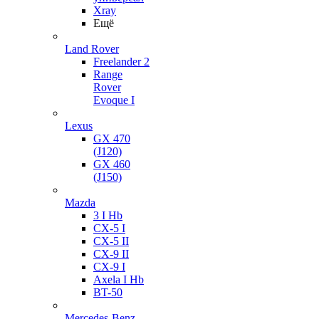
Xray
Ещё
Land Rover
Freelander 2
Range
Rover
Evoque I
Lexus
GX 470
(J120)
GX 460
(J150)
Mazda
3 I Hb
CX-5 I
CX-5 II
CX-9 II
CX-9 I
Axela I Hb
BT-50
Mercedes-Benz