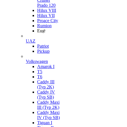
Cruiser
Prado 120
Hilux VIII
Hilux VII
Proace City
Rumion
Ещё
UAZ
Patriot
Pickup
Volkswagen
Amarok I
T5
T6
Caddy III
(Typ 2K)
Caddy IV
(Typ SB)
Caddy Maxi
III (Typ 2K)
Caddy Maxi
IV (Typ SB)
Tiguan I