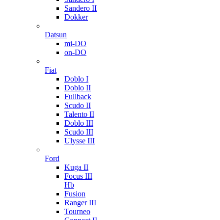
Sandero II
Dokker
Datsun
mi-DO
on-DO
Fiat
Doblo I
Doblo II
Fullback
Scudo II
Talento II
Doblo III
Scudo III
Ulysse III
Ford
Kuga II
Focus III
Hb
Fusion
Ranger III
Tourneo