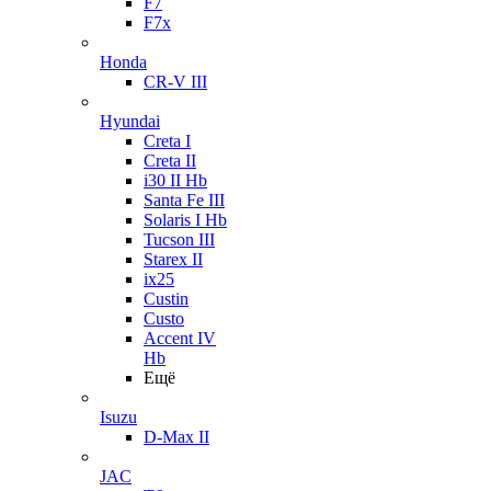
F7
F7x
Honda
CR-V III
Hyundai
Creta I
Creta II
i30 II Hb
Santa Fe III
Solaris I Hb
Tucson III
Starex II
ix25
Custin
Custo
Accent IV
Hb
Ещё
Isuzu
D-Max II
JAC