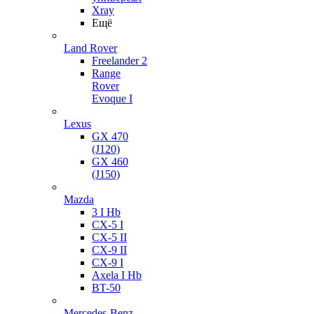
Xray
Ещё
Land Rover
Freelander 2
Range
Rover
Evoque I
Lexus
GX 470
(J120)
GX 460
(J150)
Mazda
3 I Hb
CX-5 I
CX-5 II
CX-9 II
CX-9 I
Axela I Hb
BT-50
Mercedes-Benz