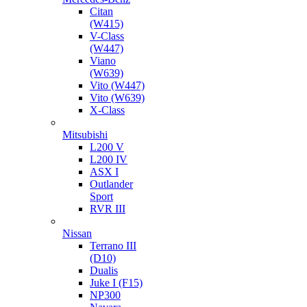
Citan
(W415)
V-Class
(W447)
Viano
(W639)
Vito (W447)
Vito (W639)
X-Class
Mitsubishi
L200 V
L200 IV
ASX I
Outlander
Sport
RVR III
Nissan
Terrano III
(D10)
Dualis
Juke I (F15)
NP300