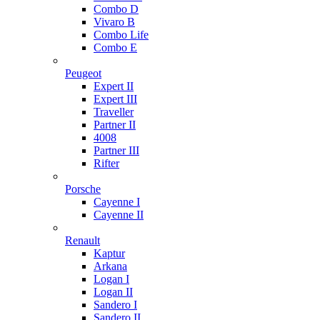
Combo D
Vivaro B
Combo Life
Combo E
Peugeot
Expert II
Expert III
Traveller
Partner II
4008
Partner III
Rifter
Porsche
Cayenne I
Cayenne II
Renault
Kaptur
Arkana
Logan I
Logan II
Sandero I
Sandero II