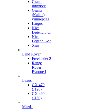
Granta
лифтбек
Granta
(Kalina)
универсал
Largus
Niva
Legend 3-dr
Niva
Legend 5-dr
Xray
Land Rover
Freelander 2
Range
Rover
Evoque I
Lexus
GX 470
(J120)
GX 460
(J150)
Mazda