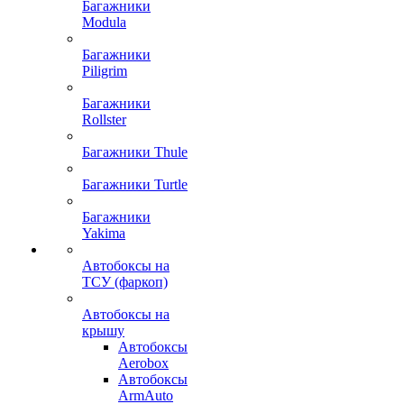
Багажники
Modula
Багажники
Piligrim
Багажники
Rollster
Багажники Thule
Багажники Turtle
Багажники
Yakima
Автобоксы на
ТСУ (фаркоп)
Автобоксы на
крышу
Автобоксы
Aerobox
Автобоксы
ArmAuto