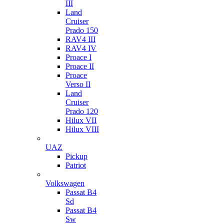
III
Land
Cruiser
Prado 150
RAV4 III
RAV4 IV
Proace I
Proace II
Proace
Verso II
Land
Cruiser
Prado 120
Hilux VII
Hilux VIII
UAZ
Pickup
Patriot
Volkswagen
Passat B4
Sd
Passat B4
Sw