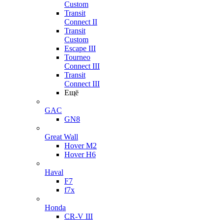
Custom
Transit
Connect II
Transit
Custom
Escape III
Tourneo
Connect III
Transit
Connect III
Ещё
GAC
GN8
Great Wall
Hover M2
Hover H6
Haval
F7
f7x
Honda
CR-V III