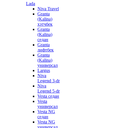
Lada
Niva Travel
Granta
(Kalina)
хэтчбек
Granta
(Kalina)
седан
Granta
лифтбек
Granta
(Kalina)
универсал
Largus
Niva
Legend 3-dr
Niva
Legend 5-dr
Vesta седан
Vesta
универсал
Vesta NG
седан
Vesta NG
универсал