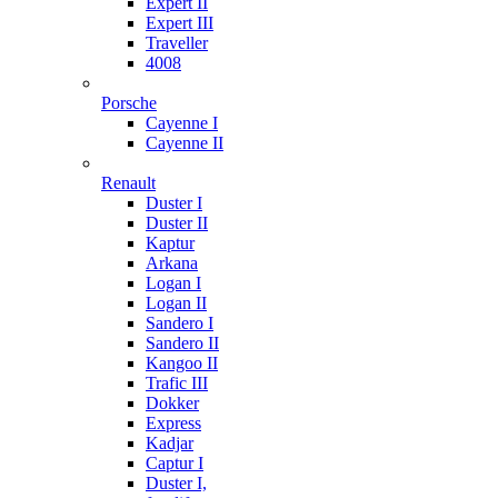
Expert II
Expert III
Traveller
4008
Porsche
Cayenne I
Cayenne II
Renault
Duster I
Duster II
Kaptur
Arkana
Logan I
Logan II
Sandero I
Sandero II
Kangoo II
Trafic III
Dokker
Express
Kadjar
Captur I
Duster I,