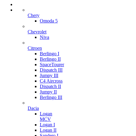
Chery
Omoda 5
Chevrolet
Niva
Citroen
Berlingo I
Berlingo II
SpaceTourer
Dispatch III
Jumpy III
C4 Aircross
Dispatch II
Jumpy II
Berlingo III
Dacia
Logan
MCV
Logan I
Logan II
Sandero I