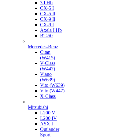
3 I Hb
CX-5 I
CX-5 II
CX-9 II
CX-9 I
Axela I Hb
BT-50
Mercedes-Benz
Citan
(W415)
V-Class
(W447)
Viano
(W639)
Vito (W639)
Vito (W447)
X-Class
Mitsubishi
L200 V
L200 IV
ASX I
Outlander
Sport