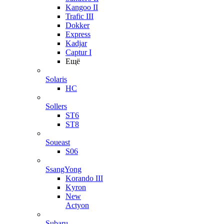
Kangoo II
Trafic III
Dokker
Express
Kadjar
Captur I
Ещё
Solaris
HC
Sollers
ST6
ST8
Soueast
S06
SsangYong
Korando III
Kyron
New
Actyon
Subaru