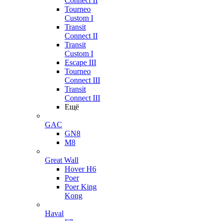
Connect II
Tourneo
Custom I
Transit
Connect II
Transit
Custom I
Escape III
Tourneo
Connect III
Transit
Connect III
Ещё
GAC
GN8
M8
Great Wall
Hover H6
Poer
Poer King
Kong
Haval