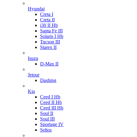
Hyundai
Creta I
Creta II
i30 II Hb
Santa Fe III
Solaris I Hb
Tucson III
Starex II
Isuzu
D-Max II
Jetour
Dashing
Kia
Ceed I Hb
Ceed II Hb
Ceed III Hb
Soul II
Soul III
Sportage IV
Seltos