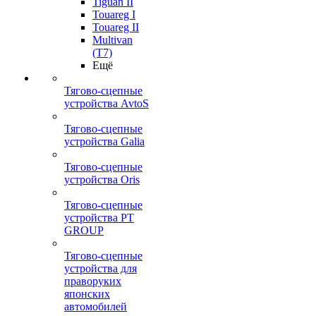
Tiguan II
Touareg I
Touareg II
Multivan
(T7)
Ещё
Тягово-сцепные
устройства AvtoS
Тягово-сцепные
устройства Galia
Тягово-сцепные
устройства Oris
Тягово-сцепные
устройства PT
GROUP
Тягово-сцепные
устройства для
праворуких
японских
автомобилей