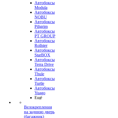
Автобоксы
Modula
Автобоксы
NOBU
Автобоксы
Piligrim
Автобоксы
PT GROUP
Автобоксы
Rollster
Автобоксы
StarBOX
Автобоксы
Terra Drive
Автобоксы
Thule
Автобоксы
Turtle
Автобоксы
Yuago
Ещё
Велокрепления
на заднюю дверь
(багажник)