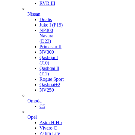
RVR III
Nissan
Dualis
Juke I (F15)
NP300
Navara
(D23)
Primastar II
NV300
Qashqai I
(J10)
Qashqai II
(J11)
Rogue Sport
Qashqai+2
NV250
Omoda
C5
Opel
Astra H Hb
Vivaro C
Zafira Life