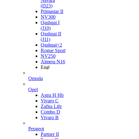
Navara
(D23)
Primastar II
NV300
Qashqai I
(J10)
Qashqai II
(J11)
Qashqai+2
Rogue Sport
NV250
Almera N16
Ещё
Omoda
Opel
Astra H Hb
Vivaro C
Zafira Life
Combo D
Vivaro B
Peugeot
Partner II