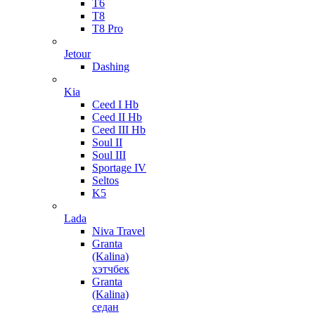
T6
T8
T8 Pro
Jetour
Dashing
Kia
Ceed I Hb
Ceed II Hb
Ceed III Hb
Soul II
Soul III
Sportage IV
Seltos
K5
Lada
Niva Travel
Granta
(Kalina)
хэтчбек
Granta
(Kalina)
седан