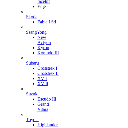
facelift
Ещё
Skoda
Fabia I Sd
SsangYong
New
Actyon
Kyron
Korando III
Subaru
Crosstrek I
Crosstrek II
XV I
XV II
Suzuki
Escudo III
Grand
Vitara
Toyota
Highlander