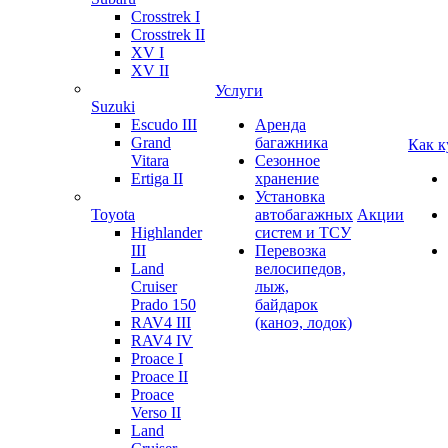
Crosstrek I
Crosstrek II
XV I
XV II
Услуги
Suzuki
Escudo III
Аренда
Grand
багажника
Как к
Vitara
Сезонное
Ertiga II
хранение
Установка
Toyota
автобагажных
Акции
Highlander
систем и ТСУ
III
Перевозка
Land
велосипедов,
Cruiser
лыж,
Prado 150
байдарок
RAV4 III
(каноэ, лодок)
RAV4 IV
Proace I
Proace II
Proace
Verso II
Land