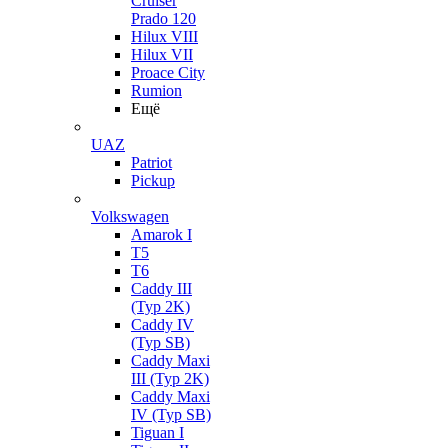
Cruiser
Prado 120
Hilux VIII
Hilux VII
Proace City
Rumion
Ещё
UAZ
Patriot
Pickup
Volkswagen
Amarok I
T5
T6
Caddy III
(Typ 2K)
Caddy IV
(Typ SB)
Caddy Maxi
III (Typ 2K)
Caddy Maxi
IV (Typ SB)
Tiguan I