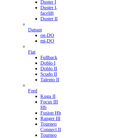
Duster I
Duster I,
facelift
Duster II
Datsun
on-DO
mi-DO
Fiat
Fullback
Doblo I
Doblo II
Scudo II
Talento II
Ford
Kuga II
Focus III
Hb
Fusion Hb
Ranger III
Tourneo
Connect II
Tourneo