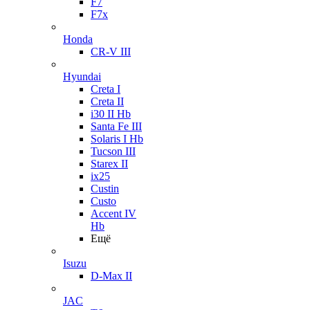
F7
F7x
Honda
CR-V III
Hyundai
Creta I
Creta II
i30 II Hb
Santa Fe III
Solaris I Hb
Tucson III
Starex II
ix25
Custin
Custo
Accent IV
Hb
Ещё
Isuzu
D-Max II
JAC