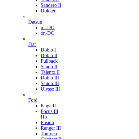
Sandero II
Dokker
Datsun
mi-DO
on-DO
Fiat
Doblo I
Doblo II
Fullback
Scudo II
Talento II
Doblo III
Scudo III
Ulysse III
Ford
Kuga II
Focus III
Hb
Fusion
Ranger III
Tourneo