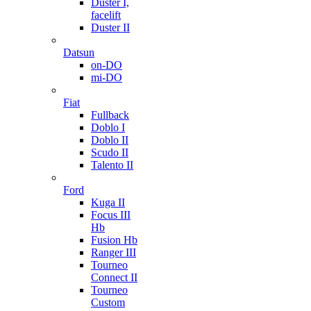
Duster I,
facelift
Duster II
Datsun
on-DO
mi-DO
Fiat
Fullback
Doblo I
Doblo II
Scudo II
Talento II
Ford
Kuga II
Focus III
Hb
Fusion Hb
Ranger III
Tourneo
Connect II
Tourneo
Custom