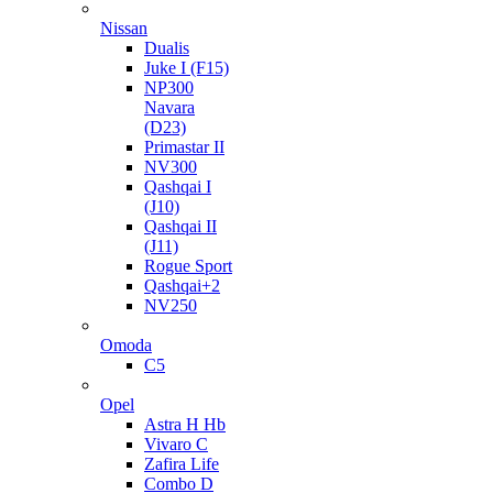
Nissan
Dualis
Juke I (F15)
NP300
Navara
(D23)
Primastar II
NV300
Qashqai I
(J10)
Qashqai II
(J11)
Rogue Sport
Qashqai+2
NV250
Omoda
C5
Opel
Astra H Hb
Vivaro C
Zafira Life
Combo D