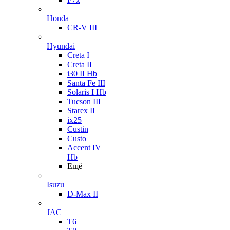
Honda
CR-V III
Hyundai
Creta I
Creta II
i30 II Hb
Santa Fe III
Solaris I Hb
Tucson III
Starex II
ix25
Custin
Custo
Accent IV
Hb
Ещё
Isuzu
D-Max II
JAC
T6