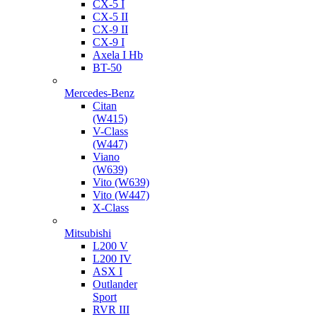
CX-5 I
CX-5 II
CX-9 II
CX-9 I
Axela I Hb
BT-50
Mercedes-Benz
Citan
(W415)
V-Class
(W447)
Viano
(W639)
Vito (W639)
Vito (W447)
X-Class
Mitsubishi
L200 V
L200 IV
ASX I
Outlander
Sport
RVR III