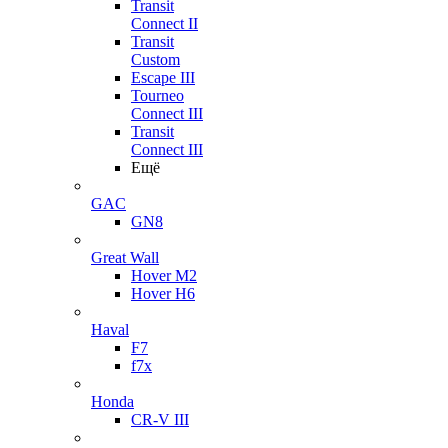
Transit
Connect II
Transit
Custom
Escape III
Tourneo
Connect III
Transit
Connect III
Ещё
GAC
GN8
Great Wall
Hover M2
Hover H6
Haval
F7
f7x
Honda
CR-V III