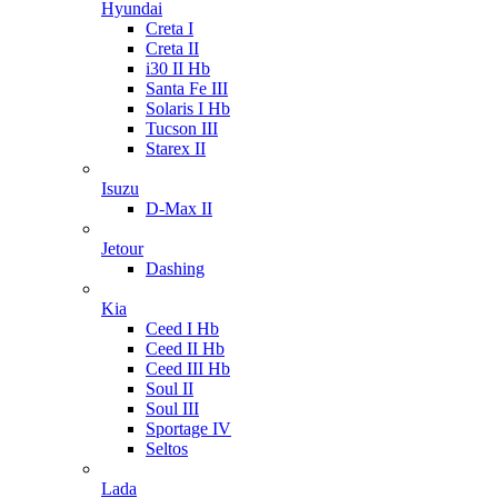
Hyundai
Creta I
Creta II
i30 II Hb
Santa Fe III
Solaris I Hb
Tucson III
Starex II
Isuzu
D-Max II
Jetour
Dashing
Kia
Ceed I Hb
Ceed II Hb
Ceed III Hb
Soul II
Soul III
Sportage IV
Seltos
Lada