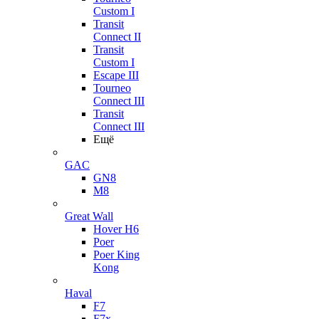
Custom I
Transit
Connect II
Transit
Custom I
Escape III
Tourneo
Connect III
Transit
Connect III
Ещё
GAC
GN8
M8
Great Wall
Hover H6
Poer
Poer King
Kong
Haval
F7
F7x