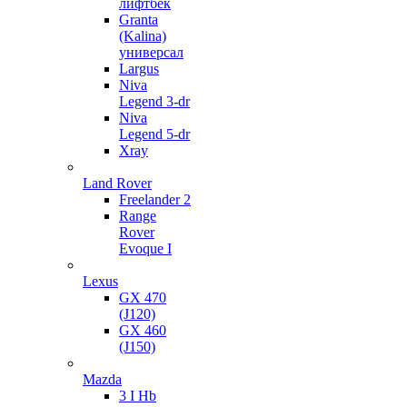
лифтбек
Granta
(Kalina)
универсал
Largus
Niva
Legend 3-dr
Niva
Legend 5-dr
Xray
Land Rover
Freelander 2
Range
Rover
Evoque I
Lexus
GX 470
(J120)
GX 460
(J150)
Mazda
3 I Hb