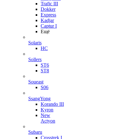
Trafic III
Dokker
Express
Kadjar
Captur I
Ещё
Solaris
HC
Sollers
ST6
ST8
Soueast
S06
SsangYong
Korando III
Kyron
New
Actyon
Subaru
Crosstrek I