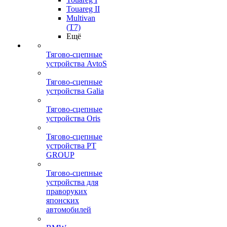
Touareg II
Multivan
(T7)
Ещё
Тягово-сцепные
устройства AvtoS
Тягово-сцепные
устройства Galia
Тягово-сцепные
устройства Oris
Тягово-сцепные
устройства PT
GROUP
Тягово-сцепные
устройства для
праворуких
японских
автомобилей