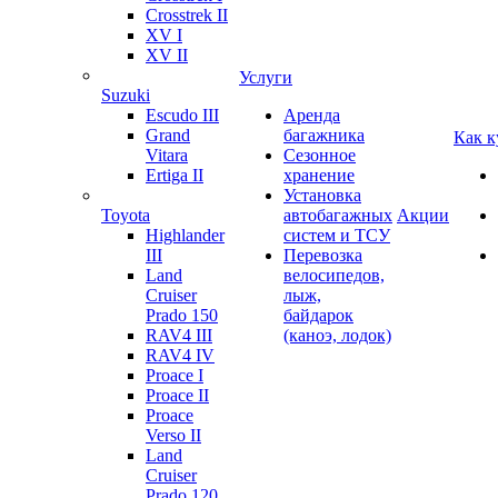
Crosstrek II
XV I
XV II
Услуги
Suzuki
Escudo III
Аренда
Grand
багажника
Как к
Vitara
Сезонное
Ertiga II
хранение
Установка
Toyota
автобагажных
Акции
Highlander
систем и ТСУ
III
Перевозка
Land
велосипедов,
Cruiser
лыж,
Prado 150
байдарок
RAV4 III
(каноэ, лодок)
RAV4 IV
Proace I
Proace II
Proace
Verso II
Land
Cruiser
Prado 120