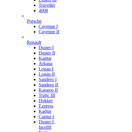
Traveller
4008
Porsche
Cayenne I
Cayenne II
Renault
Duster I
Duster II
Kaptur
Arkana
Logan I
Logan II
Sandero I
Sandero II
Kangoo II
Trafic III
Dokker
Express
Kadjar
Captur I
Duster I,
facelift