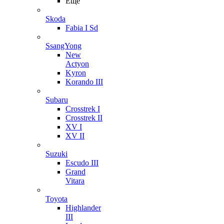
Ещё
Skoda
Fabia I Sd
SsangYong
New
Actyon
Kyron
Korando III
Subaru
Crosstrek I
Crosstrek II
XV I
XV II
Suzuki
Escudo III
Grand
Vitara
Toyota
Highlander
III