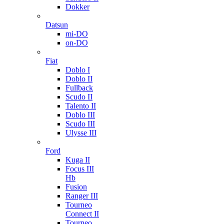
Dokker
Datsun
mi-DO
on-DO
Fiat
Doblo I
Doblo II
Fullback
Scudo II
Talento II
Doblo III
Scudo III
Ulysse III
Ford
Kuga II
Focus III
Hb
Fusion
Ranger III
Tourneo
Connect II
Tourneo