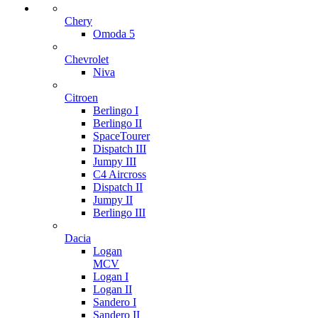
Chery
Omoda 5
Chevrolet
Niva
Citroen
Berlingo I
Berlingo II
SpaceTourer
Dispatch III
Jumpy III
C4 Aircross
Dispatch II
Jumpy II
Berlingo III
Dacia
Logan
MCV
Logan I
Logan II
Sandero I
Sandero II