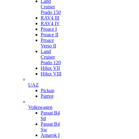
Land
Cruiser
Prado 150
RAV4 III
RAV4 IV
Proace I
Proace II
Proace
Verso II
Land
Cruiser
Prado 120
Hilux VII
Hilux VIII
UAZ
Pickup
Patriot
Volkswagen
Passat B4
Sd
Passat B4
Sw
Amarok I