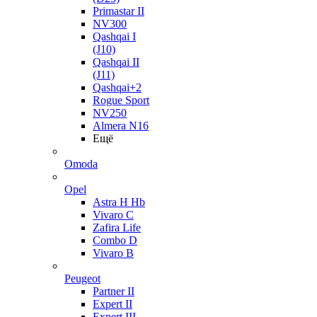
Primastar II
NV300
Qashqai I
(J10)
Qashqai II
(J11)
Qashqai+2
Rogue Sport
NV250
Almera N16
Ещё
Omoda
Opel
Astra H Hb
Vivaro C
Zafira Life
Combo D
Vivaro B
Peugeot
Partner II
Expert II
Expert III