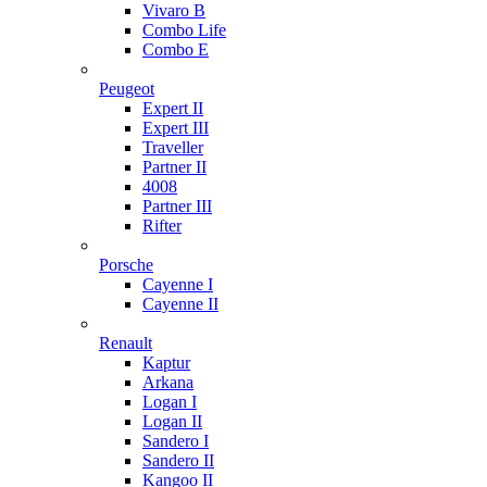
Vivaro B
Combo Life
Combo E
Peugeot
Expert II
Expert III
Traveller
Partner II
4008
Partner III
Rifter
Porsche
Cayenne I
Cayenne II
Renault
Kaptur
Arkana
Logan I
Logan II
Sandero I
Sandero II
Kangoo II