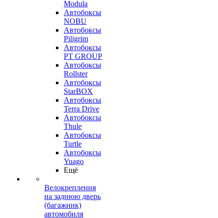
Modula
Автобоксы
NOBU
Автобоксы
Piligrim
Автобоксы
PT GROUP
Автобоксы
Rollster
Автобоксы
StarBOX
Автобоксы
Terra Drive
Автобоксы
Thule
Автобоксы
Turtle
Автобоксы
Yuago
Ещё
Велокрепления
на заднюю дверь
(багажник)
автомобиля