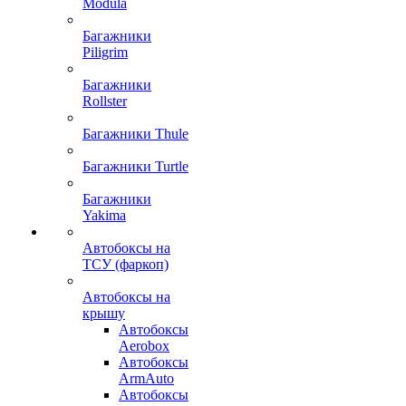
Modula
Багажники
Piligrim
Багажники
Rollster
Багажники Thule
Багажники Turtle
Багажники
Yakima
Автобоксы на
ТСУ (фаркоп)
Автобоксы на
крышу
Автобоксы
Aerobox
Автобоксы
ArmAuto
Автобоксы