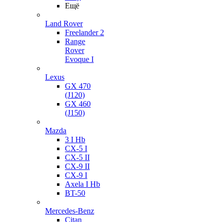
Ещё
Land Rover
Freelander 2
Range
Rover
Evoque I
Lexus
GX 470
(J120)
GX 460
(J150)
Mazda
3 I Hb
CX-5 I
CX-5 II
CX-9 II
CX-9 I
Axela I Hb
BT-50
Mercedes-Benz
Citan