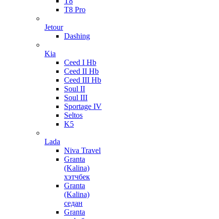
T8
T8 Pro
Jetour
Dashing
Kia
Ceed I Hb
Ceed II Hb
Ceed III Hb
Soul II
Soul III
Sportage IV
Seltos
K5
Lada
Niva Travel
Granta
(Kalina)
хэтчбек
Granta
(Kalina)
седан
Granta