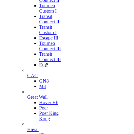
Connect II
Tourneo
Custom I
Transit
Connect II
Transit
Custom I
Escape III
Tourneo
Connect III
Transit
Connect III
Ещё
GAC
GN8
M8
Great Wall
Hover H6
Poer
Poer King
Kong
Haval