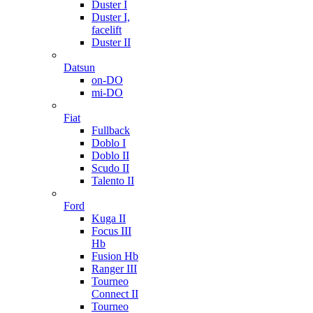
Duster I
Duster I,
facelift
Duster II
Datsun
on-DO
mi-DO
Fiat
Fullback
Doblo I
Doblo II
Scudo II
Talento II
Ford
Kuga II
Focus III
Hb
Fusion Hb
Ranger III
Tourneo
Connect II
Tourneo