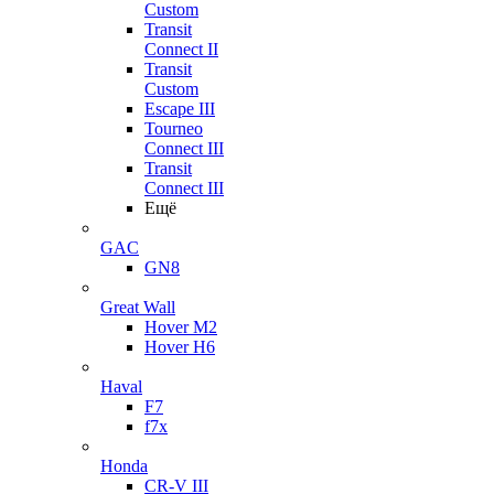
Custom
Transit
Connect II
Transit
Custom
Escape III
Tourneo
Connect III
Transit
Connect III
Ещё
GAC
GN8
Great Wall
Hover M2
Hover H6
Haval
F7
f7x
Honda
CR-V III