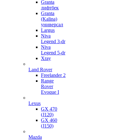
Granta
лифтбек
Granta
(Kalina)
универсал
Largus
Niva
Legend 3-dr
Niva
Legend 5-dr
Xray
Land Rover
Freelander 2
Range
Rover
Evoque I
Lexus
GX 470
(J120)
GX 460
(J150)
Mazda