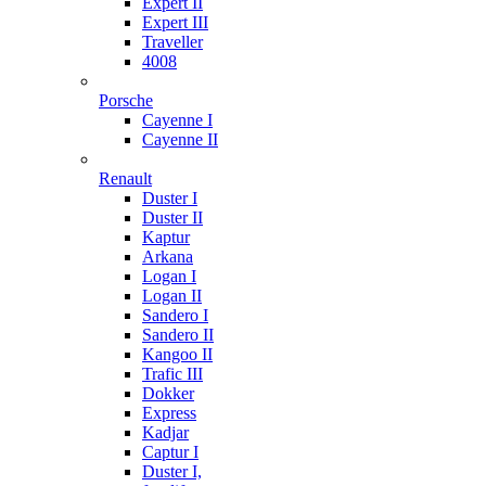
Expert II
Expert III
Traveller
4008
Porsche
Cayenne I
Cayenne II
Renault
Duster I
Duster II
Kaptur
Arkana
Logan I
Logan II
Sandero I
Sandero II
Kangoo II
Trafic III
Dokker
Express
Kadjar
Captur I
Duster I,