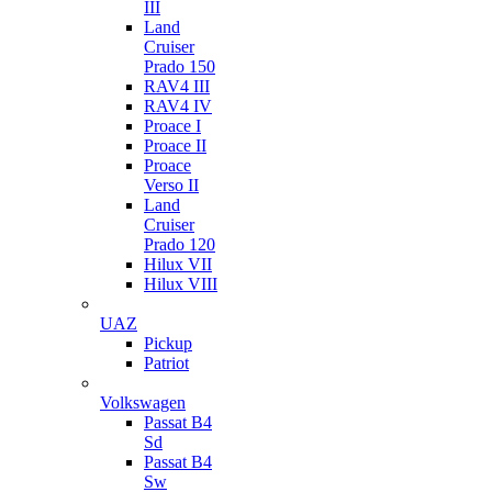
III
Land
Cruiser
Prado 150
RAV4 III
RAV4 IV
Proace I
Proace II
Proace
Verso II
Land
Cruiser
Prado 120
Hilux VII
Hilux VIII
UAZ
Pickup
Patriot
Volkswagen
Passat B4
Sd
Passat B4
Sw