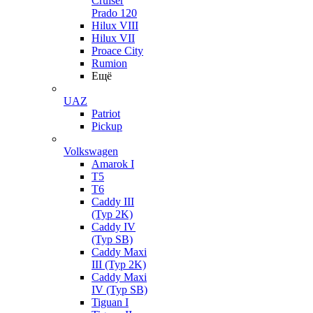
Cruiser
Prado 120
Hilux VIII
Hilux VII
Proace City
Rumion
Ещё
UAZ
Patriot
Pickup
Volkswagen
Amarok I
T5
T6
Caddy III
(Typ 2K)
Caddy IV
(Typ SB)
Caddy Maxi
III (Typ 2K)
Caddy Maxi
IV (Typ SB)
Tiguan I