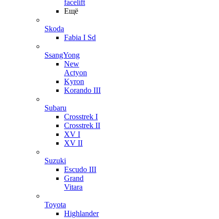
facelift
Ещё
Skoda
Fabia I Sd
SsangYong
New
Actyon
Kyron
Korando III
Subaru
Crosstrek I
Crosstrek II
XV I
XV II
Suzuki
Escudo III
Grand
Vitara
Toyota
Highlander