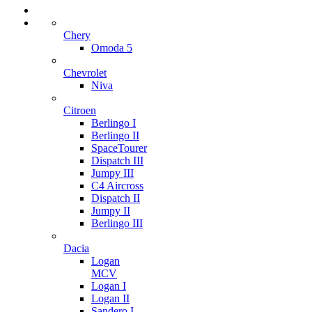
Chery
Omoda 5
Chevrolet
Niva
Citroen
Berlingo I
Berlingo II
SpaceTourer
Dispatch III
Jumpy III
C4 Aircross
Dispatch II
Jumpy II
Berlingo III
Dacia
Logan
MCV
Logan I
Logan II
Sandero I