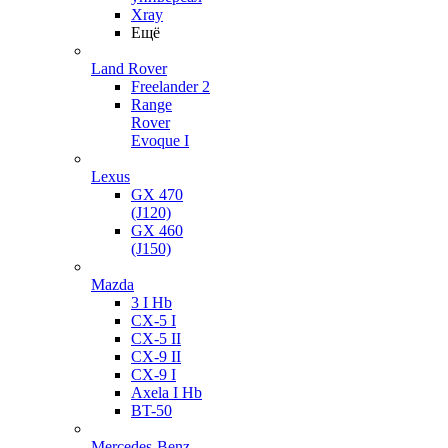
Xray
Ещё
Land Rover
Freelander 2
Range
Rover
Evoque I
Lexus
GX 470
(J120)
GX 460
(J150)
Mazda
3 I Hb
CX-5 I
CX-5 II
CX-9 II
CX-9 I
Axela I Hb
BT-50
Mercedes-Benz