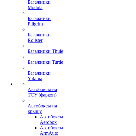
Багажники
Modula
Багажники
Piligrim
Багажники
Rollster
Багажники Thule
Багажники Turtle
Багажники
Yakima
Автобоксы на
ТСУ (фаркоп)
Автобоксы на
крышу
Автобоксы
Aerobox
Автобоксы
ArmAuto