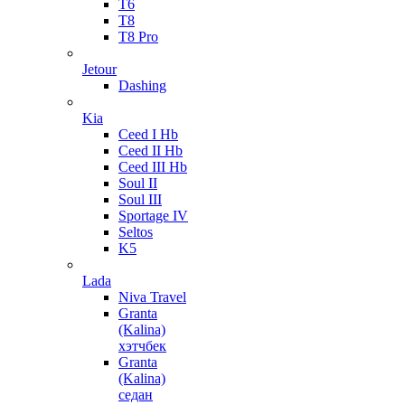
T6
T8
T8 Pro
Jetour
Dashing
Kia
Ceed I Hb
Ceed II Hb
Ceed III Hb
Soul II
Soul III
Sportage IV
Seltos
K5
Lada
Niva Travel
Granta
(Kalina)
хэтчбек
Granta
(Kalina)
седан