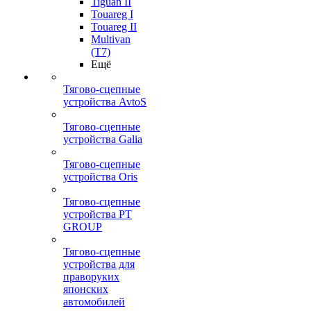
Tiguan II
Touareg I
Touareg II
Multivan
(T7)
Ещё
Тягово-сцепные
устройства AvtoS
Тягово-сцепные
устройства Galia
Тягово-сцепные
устройства Oris
Тягово-сцепные
устройства PT
GROUP
Тягово-сцепные
устройства для
праворуких
японских
автомобилей