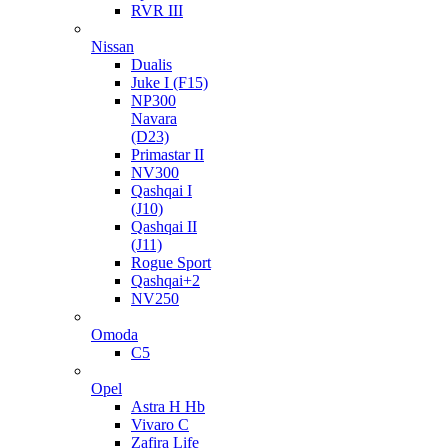
RVR III
Nissan
Dualis
Juke I (F15)
NP300
Navara
(D23)
Primastar II
NV300
Qashqai I
(J10)
Qashqai II
(J11)
Rogue Sport
Qashqai+2
NV250
Omoda
C5
Opel
Astra H Hb
Vivaro C
Zafira Life