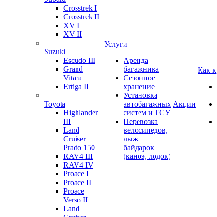
Crosstrek I
Crosstrek II
XV I
XV II
Услуги
Suzuki
Escudo III
Аренда
Grand
багажника
Как к
Vitara
Сезонное
Ertiga II
хранение
Установка
Toyota
автобагажных
Акции
Highlander
систем и ТСУ
III
Перевозка
Land
велосипедов,
Cruiser
лыж,
Prado 150
байдарок
RAV4 III
(каноэ, лодок)
RAV4 IV
Proace I
Proace II
Proace
Verso II
Land