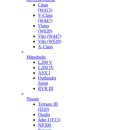
Citan
(W415)
V-Class
(W447)
Viano
(W639)
Vito (W447)
Vito (W639)
X-Class
Mitsubishi
L200 V
L200 IV
ASX I
Outlander
Sport
RVR III
Nissan
Terrano III
(D10)
Dualis
Juke I (F15)
NP300