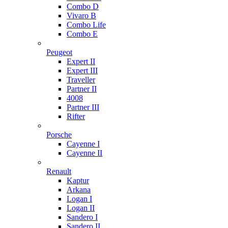
Combo D
Vivaro B
Combo Life
Combo E
Peugeot
Expert II
Expert III
Traveller
Partner II
4008
Partner III
Rifter
Porsche
Cayenne I
Cayenne II
Renault
Kaptur
Arkana
Logan I
Logan II
Sandero I
Sandero II