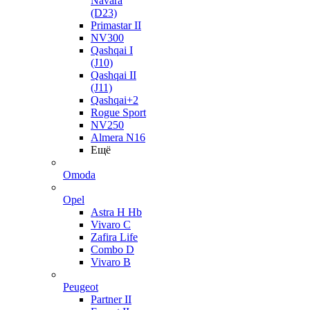
Navara
(D23)
Primastar II
NV300
Qashqai I
(J10)
Qashqai II
(J11)
Qashqai+2
Rogue Sport
NV250
Almera N16
Ещё
Omoda
Opel
Astra H Hb
Vivaro C
Zafira Life
Combo D
Vivaro B
Peugeot
Partner II