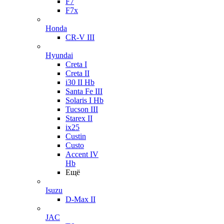
F7
F7x
Honda
CR-V III
Hyundai
Creta I
Creta II
i30 II Hb
Santa Fe III
Solaris I Hb
Tucson III
Starex II
ix25
Custin
Custo
Accent IV
Hb
Ещё
Isuzu
D-Max II
JAC