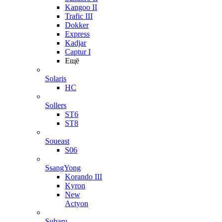
Kangoo II
Trafic III
Dokker
Express
Kadjar
Captur I
Ещё
Solaris
HC
Sollers
ST6
ST8
Soueast
S06
SsangYong
Korando III
Kyron
New
Actyon
Subaru