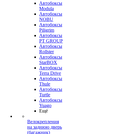
Автобоксы
Modula
Автобоксы
NOBU
Автобоксы
Piligrim
Автобоксы
PT GROUP
Автобоксы
Rollster
Автобоксы
StarBOX
Автобоксы
Terra Drive
Автобоксы
Thule
Автобоксы
Turtle
Автобоксы
Yuago
Ещё
Велокрепления
на заднюю дверь
(багажник)