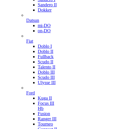
Sandero II
Dokker
Datsun
mi-DO
on-DO
Fiat
Doblo I
Doblo II
Fullback
Scudo II
Talento II
Doblo III
Scudo III
Ulysse III
Ford
Kuga II
Focus III
Hb
Fusion
Ranger III
Tourneo