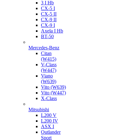
3 I Hb
CX-5 I
CX-5 II
CX-9 II
CX-9 I
Axela I Hb
BT-50
Mercedes-Benz
Citan
(W415)
V-Class
(W447)
Viano
(W639)
Vito (W639)
Vito (W447)
X-Class
Mitsubishi
L200 V
L200 IV
ASX I
Outlander
Sport