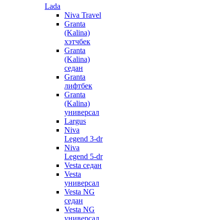
Lada
Niva Travel
Granta
(Kalina)
хэтчбек
Granta
(Kalina)
седан
Granta
лифтбек
Granta
(Kalina)
универсал
Largus
Niva
Legend 3-dr
Niva
Legend 5-dr
Vesta седан
Vesta
универсал
Vesta NG
седан
Vesta NG
универсал