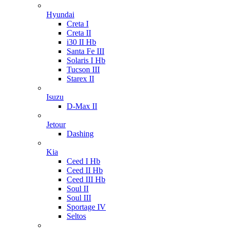
Hyundai
Creta I
Creta II
i30 II Hb
Santa Fe III
Solaris I Hb
Tucson III
Starex II
Isuzu
D-Max II
Jetour
Dashing
Kia
Ceed I Hb
Ceed II Hb
Ceed III Hb
Soul II
Soul III
Sportage IV
Seltos