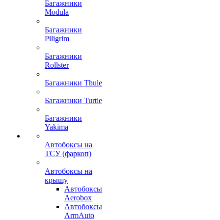
Багажники
Modula
Багажники
Piligrim
Багажники
Rollster
Багажники Thule
Багажники Turtle
Багажники
Yakima
Автобоксы на
ТСУ (фаркоп)
Автобоксы на
крышу
Автобоксы
Aerobox
Автобоксы
ArmAuto