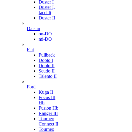
Duster I
Duster I,
facelift
Duster II
Datsun
on-DO
mi-DO
Fiat
Fullback
Doblo I
Doblo II
Scudo II
Talento II
Ford
Kuga II
Focus III
Hb
Fusion Hb
Ranger III
Tourneo
Connect II
Tourneo