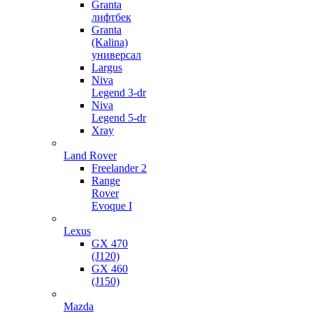
Granta
лифтбек
Granta
(Kalina)
универсал
Largus
Niva
Legend 3-dr
Niva
Legend 5-dr
Xray
Land Rover
Freelander 2
Range
Rover
Evoque I
Lexus
GX 470
(J120)
GX 460
(J150)
Mazda