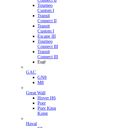
Connect II
Tourneo
Custom I
Transit
Connect II
Transit
Custom I
Escape III
Tourneo
Connect III
Transit
Connect III
Ещё
GAC
GN8
M8
Great Wall
Hover H6
Poer
Poer King
Kong
Haval