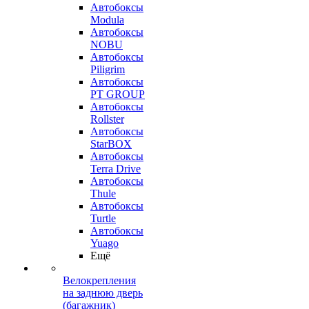
Автобоксы
Modula
Автобоксы
NOBU
Автобоксы
Piligrim
Автобоксы
PT GROUP
Автобоксы
Rollster
Автобоксы
StarBOX
Автобоксы
Terra Drive
Автобоксы
Thule
Автобоксы
Turtle
Автобоксы
Yuago
Ещё
Велокрепления
на заднюю дверь
(багажник)