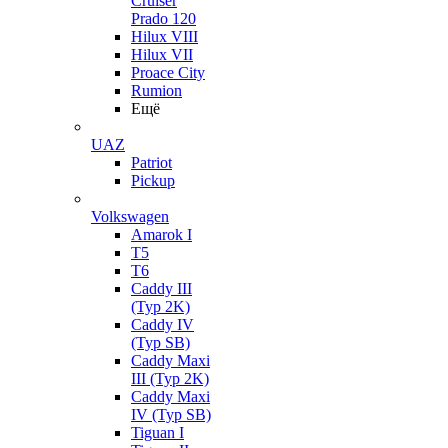
Cruiser
Prado 120
Hilux VIII
Hilux VII
Proace City
Rumion
Ещё
UAZ
Patriot
Pickup
Volkswagen
Amarok I
T5
T6
Caddy III
(Typ 2K)
Caddy IV
(Typ SB)
Caddy Maxi
III (Typ 2K)
Caddy Maxi
IV (Typ SB)
Tiguan I