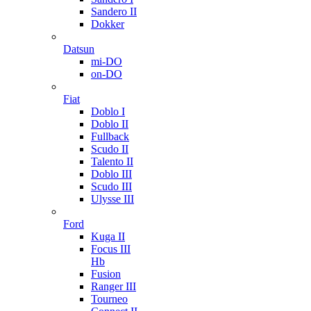
Sandero II
Dokker
Datsun
mi-DO
on-DO
Fiat
Doblo I
Doblo II
Fullback
Scudo II
Talento II
Doblo III
Scudo III
Ulysse III
Ford
Kuga II
Focus III
Hb
Fusion
Ranger III
Tourneo