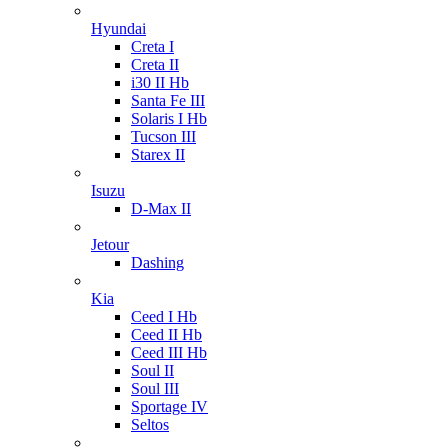
Hyundai
Creta I
Creta II
i30 II Hb
Santa Fe III
Solaris I Hb
Tucson III
Starex II
Isuzu
D-Max II
Jetour
Dashing
Kia
Ceed I Hb
Ceed II Hb
Ceed III Hb
Soul II
Soul III
Sportage IV
Seltos