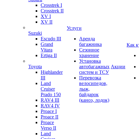
Crosstrek I
Crosstrek II
XV I
XV II
Услуги
Suzuki
Escudo III
Аренда
Grand
багажника
Как к
Vitara
Сезонное
Ertiga II
хранение
Установка
Toyota
автобагажных
Акции
Highlander
систем и ТСУ
III
Перевозка
Land
велосипедов,
Cruiser
лыж,
Prado 150
байдарок
RAV4 III
(каноэ, лодок)
RAV4 IV
Proace I
Proace II
Proace
Verso II
Land