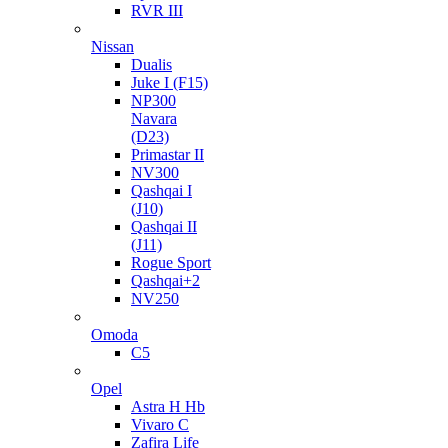
RVR III
Nissan
Dualis
Juke I (F15)
NP300
Navara
(D23)
Primastar II
NV300
Qashqai I
(J10)
Qashqai II
(J11)
Rogue Sport
Qashqai+2
NV250
Omoda
C5
Opel
Astra H Hb
Vivaro C
Zafira Life