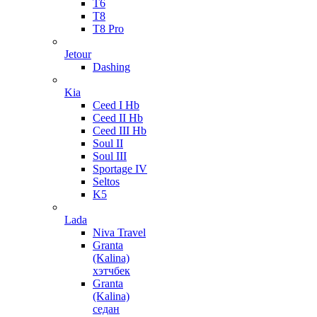
T6
T8
T8 Pro
Jetour
Dashing
Kia
Ceed I Hb
Ceed II Hb
Ceed III Hb
Soul II
Soul III
Sportage IV
Seltos
K5
Lada
Niva Travel
Granta
(Kalina)
хэтчбек
Granta
(Kalina)
седан