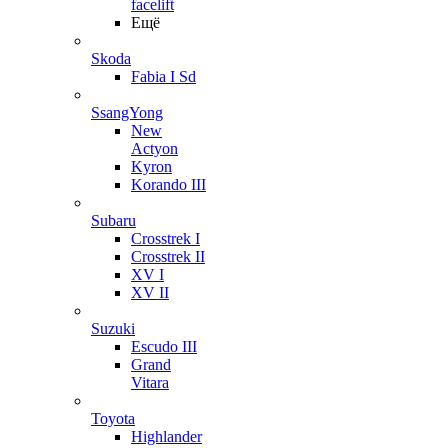
facelift
Ещё
Skoda
Fabia I Sd
SsangYong
New
Actyon
Kyron
Korando III
Subaru
Crosstrek I
Crosstrek II
XV I
XV II
Suzuki
Escudo III
Grand
Vitara
Toyota
Highlander