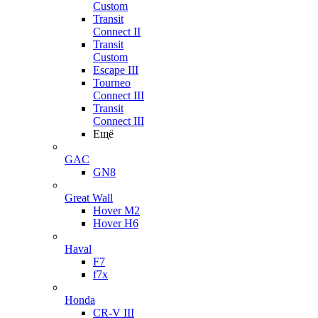
Custom
Transit
Connect II
Transit
Custom
Escape III
Tourneo
Connect III
Transit
Connect III
Ещё
GAC
GN8
Great Wall
Hover M2
Hover H6
Haval
F7
f7x
Honda
CR-V III