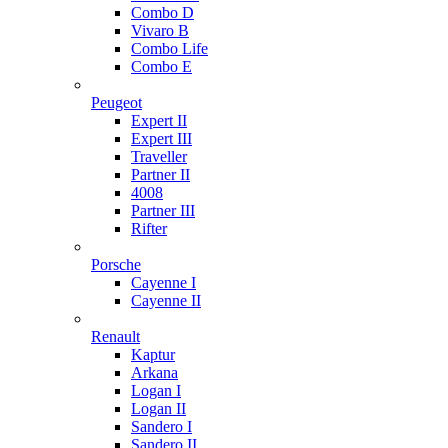
Combo D
Vivaro B
Combo Life
Combo E
Peugeot
Expert II
Expert III
Traveller
Partner II
4008
Partner III
Rifter
Porsche
Cayenne I
Cayenne II
Renault
Kaptur
Arkana
Logan I
Logan II
Sandero I
Sandero II