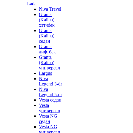
Lada
Niva Travel
Granta
(Kalina)
хэтчбек
Granta
(Kalina)
седан
Granta
лифтбек
Granta
(Kalina)
универсал
Largus
Niva
Legend 3-dr
Niva
Legend 5-dr
Vesta седан
Vesta
универсал
Vesta NG
седан
Vesta NG
универсал