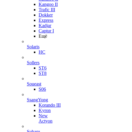
Kangoo II
Trafic III
Dokker
Express
Kadjar
Captur I
Ещё
Solaris
HC
Sollers
ST6
ST8
Soueast
S06
SsangYong
Korando III
Kyron
New
Actyon
Subaru