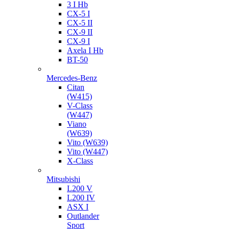
3 I Hb
CX-5 I
CX-5 II
CX-9 II
CX-9 I
Axela I Hb
BT-50
Mercedes-Benz
Citan
(W415)
V-Class
(W447)
Viano
(W639)
Vito (W639)
Vito (W447)
X-Class
Mitsubishi
L200 V
L200 IV
ASX I
Outlander
Sport