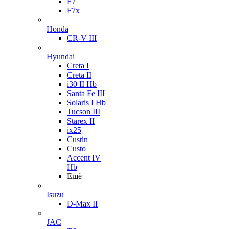
F7
F7x
Honda
CR-V III
Hyundai
Creta I
Creta II
i30 II Hb
Santa Fe III
Solaris I Hb
Tucson III
Starex II
ix25
Custin
Custo
Accent IV
Hb
Ещё
Isuzu
D-Max II
JAC