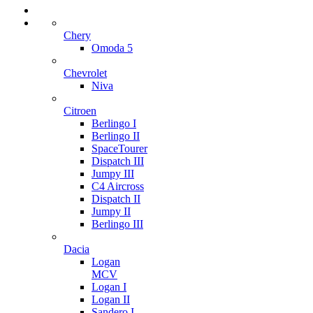
Chery
Omoda 5
Chevrolet
Niva
Citroen
Berlingo I
Berlingo II
SpaceTourer
Dispatch III
Jumpy III
C4 Aircross
Dispatch II
Jumpy II
Berlingo III
Dacia
Logan
MCV
Logan I
Logan II
Sandero I