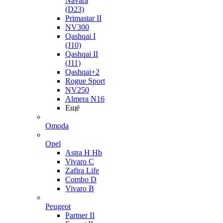
Navara
(D23)
Primastar II
NV300
Qashqai I
(J10)
Qashqai II
(J11)
Qashqai+2
Rogue Sport
NV250
Almera N16
Ещё
Omoda
Opel
Astra H Hb
Vivaro C
Zafira Life
Combo D
Vivaro B
Peugeot
Partner II