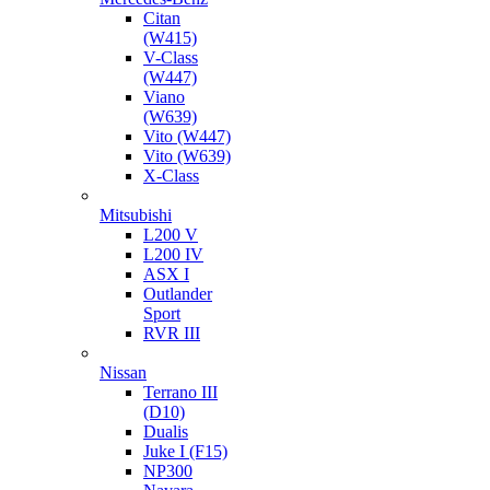
Citan
(W415)
V-Class
(W447)
Viano
(W639)
Vito (W447)
Vito (W639)
X-Class
Mitsubishi
L200 V
L200 IV
ASX I
Outlander
Sport
RVR III
Nissan
Terrano III
(D10)
Dualis
Juke I (F15)
NP300