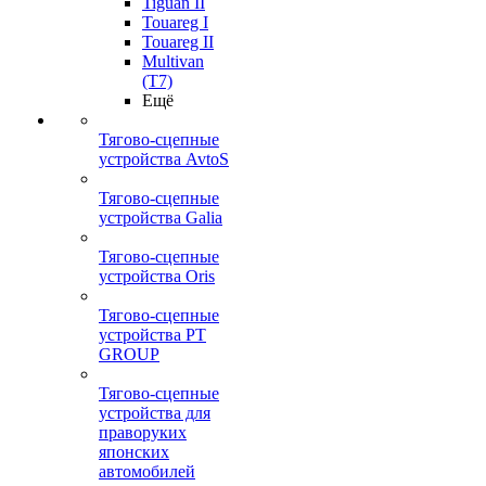
Tiguan II
Touareg I
Touareg II
Multivan
(T7)
Ещё
Тягово-сцепные
устройства AvtoS
Тягово-сцепные
устройства Galia
Тягово-сцепные
устройства Oris
Тягово-сцепные
устройства PT
GROUP
Тягово-сцепные
устройства для
праворуких
японских
автомобилей