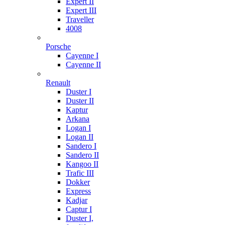
Expert II
Expert III
Traveller
4008
Porsche
Cayenne I
Cayenne II
Renault
Duster I
Duster II
Kaptur
Arkana
Logan I
Logan II
Sandero I
Sandero II
Kangoo II
Trafic III
Dokker
Express
Kadjar
Captur I
Duster I,