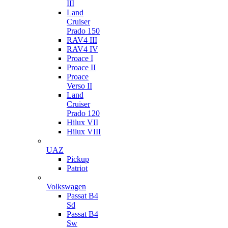
III
Land
Cruiser
Prado 150
RAV4 III
RAV4 IV
Proace I
Proace II
Proace
Verso II
Land
Cruiser
Prado 120
Hilux VII
Hilux VIII
UAZ
Pickup
Patriot
Volkswagen
Passat B4
Sd
Passat B4
Sw