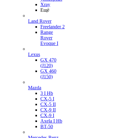
Xray
Ещё
Land Rover
Freelander 2
Range
Rover
Evoque I
Lexus
GX 470
(J120)
GX 460
(J150)
Mazda
3 I Hb
CX-5 I
CX-5 II
CX-9 II
CX-9 I
Axela I Hb
BT-50
Mercedes-Benz