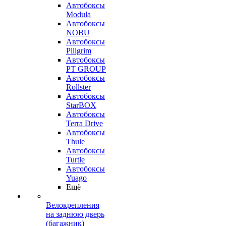
Автобоксы
Modula
Автобоксы
NOBU
Автобоксы
Piligrim
Автобоксы
PT GROUP
Автобоксы
Rollster
Автобоксы
StarBOX
Автобоксы
Terra Drive
Автобоксы
Thule
Автобоксы
Turtle
Автобоксы
Yuago
Ещё
Велокрепления
на заднюю дверь
(багажник)