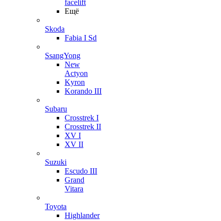
facelift
Ещё
Skoda
Fabia I Sd
SsangYong
New
Actyon
Kyron
Korando III
Subaru
Crosstrek I
Crosstrek II
XV I
XV II
Suzuki
Escudo III
Grand
Vitara
Toyota
Highlander