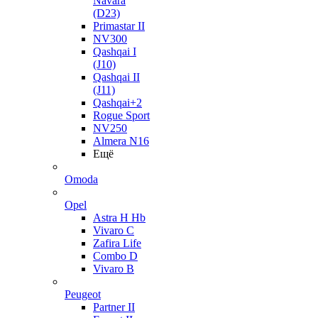
Navara
(D23)
Primastar II
NV300
Qashqai I
(J10)
Qashqai II
(J11)
Qashqai+2
Rogue Sport
NV250
Almera N16
Ещё
Omoda
Opel
Astra H Hb
Vivaro C
Zafira Life
Combo D
Vivaro B
Peugeot
Partner II