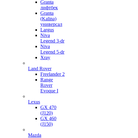
Granta
лифтбек
Granta
(Kalina)
универсал
Largus
Niva
Legend 3-dr
Niva
Legend 5-dr
Xray
Land Rover
Freelander 2
Range
Rover
Evoque I
Lexus
GX 470
(J120)
GX 460
(J150)
Mazda