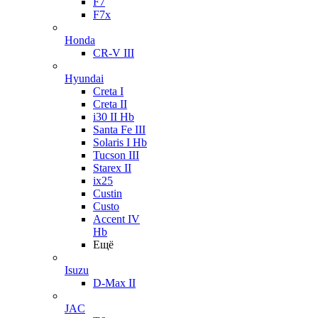
F7
F7x
Honda
CR-V III
Hyundai
Creta I
Creta II
i30 II Hb
Santa Fe III
Solaris I Hb
Tucson III
Starex II
ix25
Custin
Custo
Accent IV
Hb
Ещё
Isuzu
D-Max II
JAC