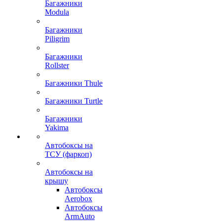
Багажники
Modula
Багажники
Piligrim
Багажники
Rollster
Багажники Thule
Багажники Turtle
Багажники
Yakima
Автобоксы на
ТСУ (фаркоп)
Автобоксы на
крышу
Автобоксы
Aerobox
Автобоксы
ArmAuto