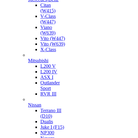
Citan
(W415)
V-Class
(W447)
Viano
(W639)
Vito (W447)
Vito (W639)
X-Class
Mitsubishi
L200 V
L200 IV
ASX I
Outlander
Sport
RVR III
Nissan
Terrano III
(D10)
Dualis
Juke I (F15)
NP300