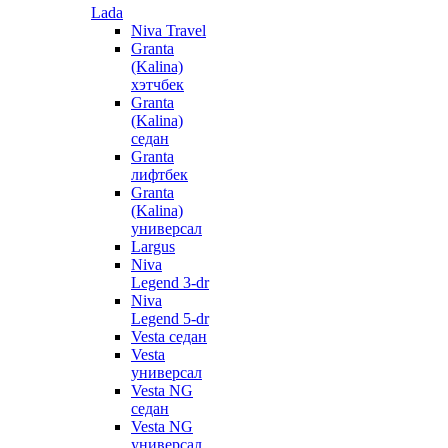
Lada
Niva Travel
Granta
(Kalina)
хэтчбек
Granta
(Kalina)
седан
Granta
лифтбек
Granta
(Kalina)
универсал
Largus
Niva
Legend 3-dr
Niva
Legend 5-dr
Vesta седан
Vesta
универсал
Vesta NG
седан
Vesta NG
универсал