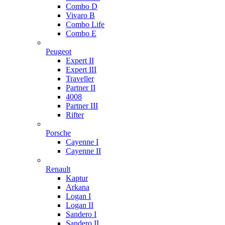
Combo D
Vivaro B
Combo Life
Combo E
Peugeot
Expert II
Expert III
Traveller
Partner II
4008
Partner III
Rifter
Porsche
Cayenne I
Cayenne II
Renault
Kaptur
Arkana
Logan I
Logan II
Sandero I
Sandero II