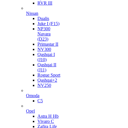
RVR III
Nissan
Dualis
Juke I (F15)
NP300
Navara
(D23)
Primastar II
NV300
Qashqai I
(J10)
Qashqai II
(J11)
Rogue Sport
Qashqai+2
NV250
Omoda
C5
Opel
Astra H Hb
Vivaro C
Zafira Life