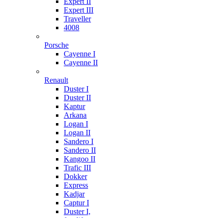
Expert II
Expert III
Traveller
4008
Porsche
Cayenne I
Cayenne II
Renault
Duster I
Duster II
Kaptur
Arkana
Logan I
Logan II
Sandero I
Sandero II
Kangoo II
Trafic III
Dokker
Express
Kadjar
Captur I
Duster I,