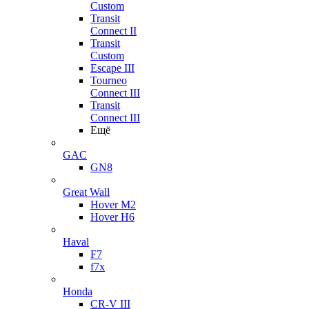
Custom
Transit
Connect II
Transit
Custom
Escape III
Tourneo
Connect III
Transit
Connect III
Ещё
GAC
GN8
Great Wall
Hover M2
Hover H6
Haval
F7
f7x
Honda
CR-V III