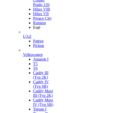
Cruiser
Prado 120
Hilux VIII
Hilux VII
Proace City
Rumion
Ещё
UAZ
Patriot
Pickup
Volkswagen
Amarok I
T5
T6
Caddy III
(Typ 2K)
Caddy IV
(Typ SB)
Caddy Maxi
III (Typ 2K)
Caddy Maxi
IV (Typ SB)
Tiguan I