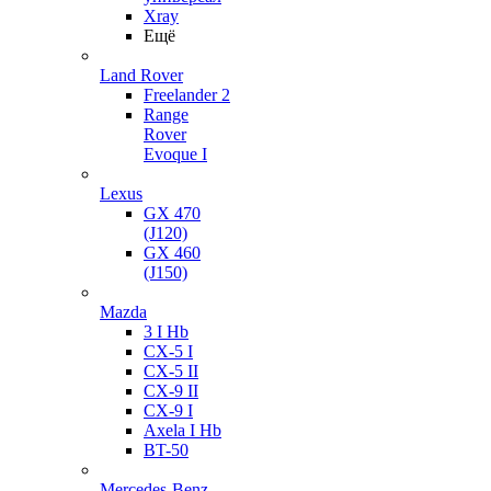
Xray
Ещё
Land Rover
Freelander 2
Range
Rover
Evoque I
Lexus
GX 470
(J120)
GX 460
(J150)
Mazda
3 I Hb
CX-5 I
CX-5 II
CX-9 II
CX-9 I
Axela I Hb
BT-50
Mercedes-Benz