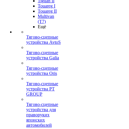
Tiguan II
Touareg I
Touareg II
Multivan
(T7)
Ещё
Тягово-сцепные
устройства AvtoS
Тягово-сцепные
устройства Galia
Тягово-сцепные
устройства Oris
Тягово-сцепные
устройства PT
GROUP
Тягово-сцепные
устройства для
праворуких
японских
автомобилей