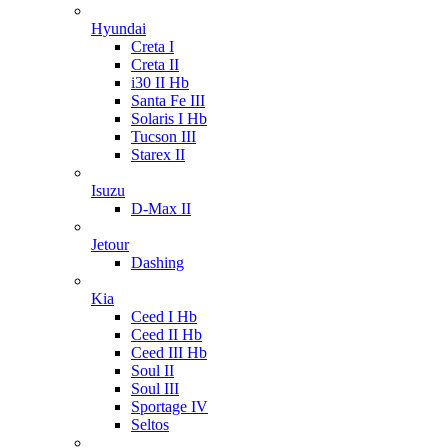
Hyundai
Creta I
Creta II
i30 II Hb
Santa Fe III
Solaris I Hb
Tucson III
Starex II
Isuzu
D-Max II
Jetour
Dashing
Kia
Ceed I Hb
Ceed II Hb
Ceed III Hb
Soul II
Soul III
Sportage IV
Seltos