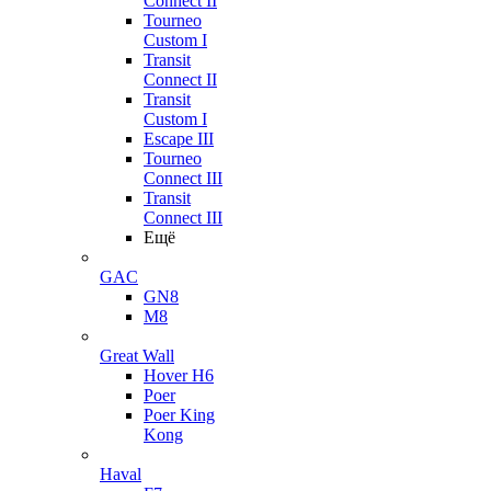
Connect II
Tourneo
Custom I
Transit
Connect II
Transit
Custom I
Escape III
Tourneo
Connect III
Transit
Connect III
Ещё
GAC
GN8
M8
Great Wall
Hover H6
Poer
Poer King
Kong
Haval