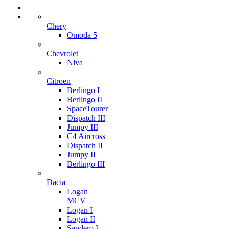
Chery
Omoda 5
Chevrolet
Niva
Citroen
Berlingo I
Berlingo II
SpaceTourer
Dispatch III
Jumpy III
C4 Aircross
Dispatch II
Jumpy II
Berlingo III
Dacia
Logan
MCV
Logan I
Logan II
Sandero I