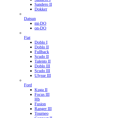
Sandero II
Dokker
Datsun
mi-DO
on-DO
Fiat
Doblo I
Doblo II
Fullback
Scudo II
Talento II
Doblo III
Scudo III
Ulysse III
Ford
Kuga II
Focus III
Hb
Fusion
Ranger III
Tourneo