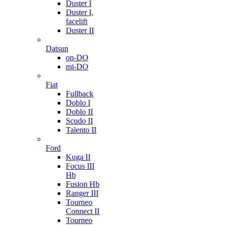
Duster I
Duster I,
facelift
Duster II
Datsun
on-DO
mi-DO
Fiat
Fullback
Doblo I
Doblo II
Scudo II
Talento II
Ford
Kuga II
Focus III
Hb
Fusion Hb
Ranger III
Tourneo
Connect II
Tourneo