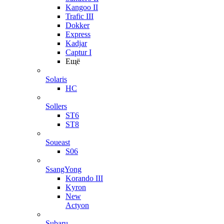
Kangoo II
Trafic III
Dokker
Express
Kadjar
Captur I
Ещё
Solaris
HC
Sollers
ST6
ST8
Soueast
S06
SsangYong
Korando III
Kyron
New
Actyon
Subaru