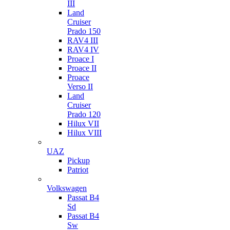
III
Land
Cruiser
Prado 150
RAV4 III
RAV4 IV
Proace I
Proace II
Proace
Verso II
Land
Cruiser
Prado 120
Hilux VII
Hilux VIII
UAZ
Pickup
Patriot
Volkswagen
Passat B4
Sd
Passat B4
Sw