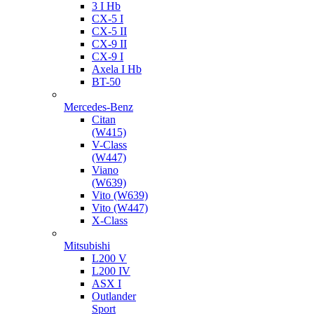
3 I Hb
CX-5 I
CX-5 II
CX-9 II
CX-9 I
Axela I Hb
BT-50
Mercedes-Benz
Citan
(W415)
V-Class
(W447)
Viano
(W639)
Vito (W639)
Vito (W447)
X-Class
Mitsubishi
L200 V
L200 IV
ASX I
Outlander
Sport