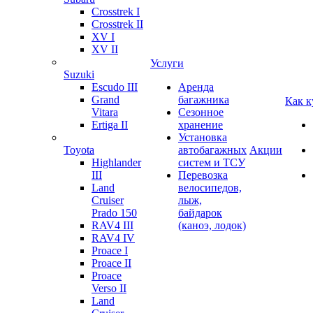
Crosstrek I
Crosstrek II
XV I
XV II
Услуги
Suzuki
Escudo III
Аренда
Grand
багажника
Как к
Vitara
Сезонное
Ertiga II
хранение
Установка
Toyota
автобагажных
Акции
Highlander
систем и ТСУ
III
Перевозка
Land
велосипедов,
Cruiser
лыж,
Prado 150
байдарок
RAV4 III
(каноэ, лодок)
RAV4 IV
Proace I
Proace II
Proace
Verso II
Land