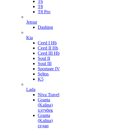
T6
T8
T8 Pro
Jetour
Dashing
Kia
Ceed I Hb
Ceed II Hb
Ceed III Hb
Soul II
Soul III
Sportage IV
Seltos
K5
Lada
Niva Travel
Granta
(Kalina)
хэтчбек
Granta
(Kalina)
седан