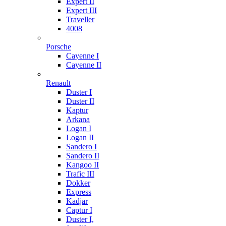
Expert II
Expert III
Traveller
4008
Porsche
Cayenne I
Cayenne II
Renault
Duster I
Duster II
Kaptur
Arkana
Logan I
Logan II
Sandero I
Sandero II
Kangoo II
Trafic III
Dokker
Express
Kadjar
Captur I
Duster I,