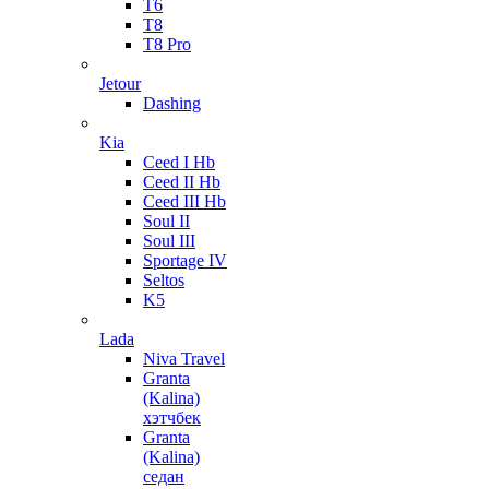
T6
T8
T8 Pro
Jetour
Dashing
Kia
Ceed I Hb
Ceed II Hb
Ceed III Hb
Soul II
Soul III
Sportage IV
Seltos
K5
Lada
Niva Travel
Granta
(Kalina)
хэтчбек
Granta
(Kalina)
седан