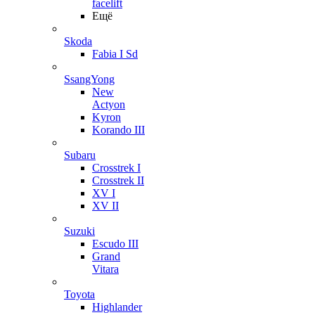
facelift
Ещё
Skoda
Fabia I Sd
SsangYong
New
Actyon
Kyron
Korando III
Subaru
Crosstrek I
Crosstrek II
XV I
XV II
Suzuki
Escudo III
Grand
Vitara
Toyota
Highlander