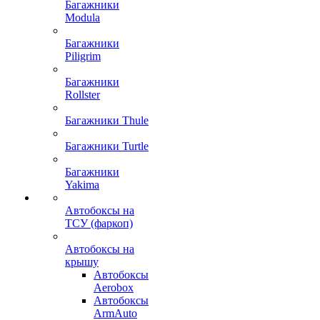
Багажники
Modula
Багажники
Piligrim
Багажники
Rollster
Багажники Thule
Багажники Turtle
Багажники
Yakima
Автобоксы на
ТСУ (фаркоп)
Автобоксы на
крышу
Автобоксы
Aerobox
Автобоксы
ArmAuto