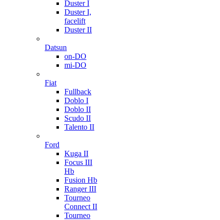
Duster I
Duster I,
facelift
Duster II
Datsun
on-DO
mi-DO
Fiat
Fullback
Doblo I
Doblo II
Scudo II
Talento II
Ford
Kuga II
Focus III
Hb
Fusion Hb
Ranger III
Tourneo
Connect II
Tourneo