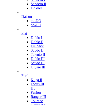
Sandero II
Dokker
Datsun
mi-DO
on-DO
Fiat
Doblo I
Doblo II
Fullback
Scudo II
Talento II
Doblo III
Scudo III
Ulysse III
Ford
Kuga II
Focus III
Hb
Fusion
Ranger III
Tourneo