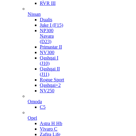
RVR III
Nissan
Dualis
Juke I (F15)
NP300
Navara
(D23)
Primastar II
NV300
Qashqai I
(J10)
Qashqai II
(J11)
Rogue Sport
Qashqai+2
NV250
Omoda
C5
Opel
Astra H Hb
Vivaro C
Zafira Life