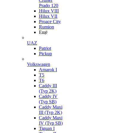
Cruiser
Prado 120
Hilux VIII
Hilux VII
Proace City
Rumion
Ещё
UAZ
Patriot
Pickup
Volkswagen
Amarok I
T5
T6
Caddy III
(Typ 2K)
Caddy IV
(Typ SB)
Caddy Maxi
III (Typ 2K)
Caddy Maxi
IV (Typ SB)
Tiguan I