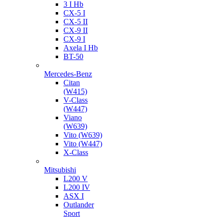
3 I Hb
CX-5 I
CX-5 II
CX-9 II
CX-9 I
Axela I Hb
BT-50
Mercedes-Benz
Citan
(W415)
V-Class
(W447)
Viano
(W639)
Vito (W639)
Vito (W447)
X-Class
Mitsubishi
L200 V
L200 IV
ASX I
Outlander
Sport