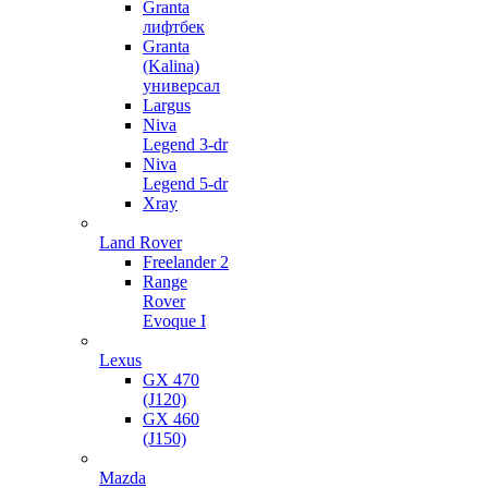
Granta
лифтбек
Granta
(Kalina)
универсал
Largus
Niva
Legend 3-dr
Niva
Legend 5-dr
Xray
Land Rover
Freelander 2
Range
Rover
Evoque I
Lexus
GX 470
(J120)
GX 460
(J150)
Mazda