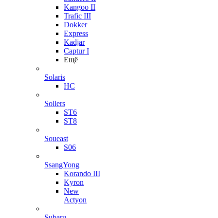
Kangoo II
Trafic III
Dokker
Express
Kadjar
Captur I
Ещё
Solaris
HC
Sollers
ST6
ST8
Soueast
S06
SsangYong
Korando III
Kyron
New
Actyon
Subaru