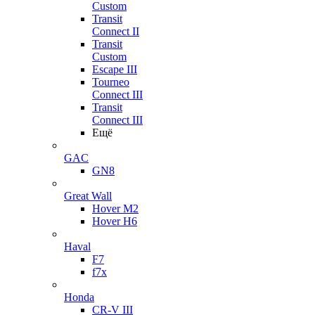
Custom
Transit
Connect II
Transit
Custom
Escape III
Tourneo
Connect III
Transit
Connect III
Ещё
GAC
GN8
Great Wall
Hover M2
Hover H6
Haval
F7
f7x
Honda
CR-V III