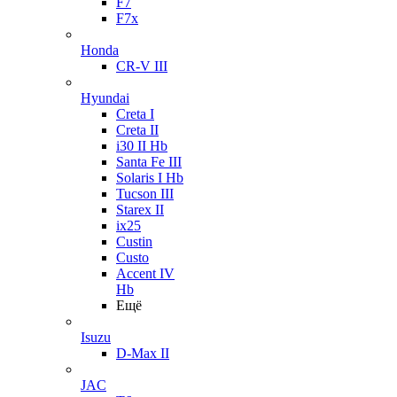
F7
F7x
Honda
CR-V III
Hyundai
Creta I
Creta II
i30 II Hb
Santa Fe III
Solaris I Hb
Tucson III
Starex II
ix25
Custin
Custo
Accent IV
Hb
Ещё
Isuzu
D-Max II
JAC