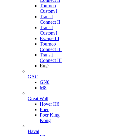
Connect II
Tourneo
Custom I
Transit
Connect II
Transit
Custom I
Escape III
Tourneo
Connect III
Transit
Connect III
Ещё
GAC
GN8
M8
Great Wall
Hover H6
Poer
Poer King
Kong
Haval