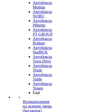
Автобоксы
Modula
Автобоксы
NOBU
Автобоксы
Piligrim
Автобоксы
PT GROUP
Автобоксы
Rollster
Автобоксы
StarBOX
Автобоксы
Terra Drive
Автобоксы
Thule
Автобоксы
Turtle
Автобоксы
Yuago
Ещё
Велокрепления
на заднюю дверь
(багажник)