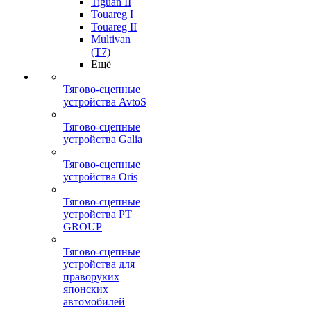
Tiguan II
Touareg I
Touareg II
Multivan
(T7)
Ещё
Тягово-сцепные
устройства AvtoS
Тягово-сцепные
устройства Galia
Тягово-сцепные
устройства Oris
Тягово-сцепные
устройства PT
GROUP
Тягово-сцепные
устройства для
праворуких
японских
автомобилей