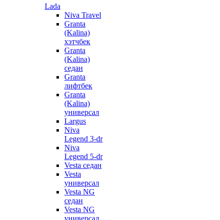
Lada
Niva Travel
Granta
(Kalina)
хэтчбек
Granta
(Kalina)
седан
Granta
лифтбек
Granta
(Kalina)
универсал
Largus
Niva
Legend 3-dr
Niva
Legend 5-dr
Vesta седан
Vesta
универсал
Vesta NG
седан
Vesta NG
универсал