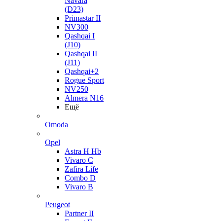
Navara
(D23)
Primastar II
NV300
Qashqai I
(J10)
Qashqai II
(J11)
Qashqai+2
Rogue Sport
NV250
Almera N16
Ещё
Omoda
Opel
Astra H Hb
Vivaro C
Zafira Life
Combo D
Vivaro B
Peugeot
Partner II