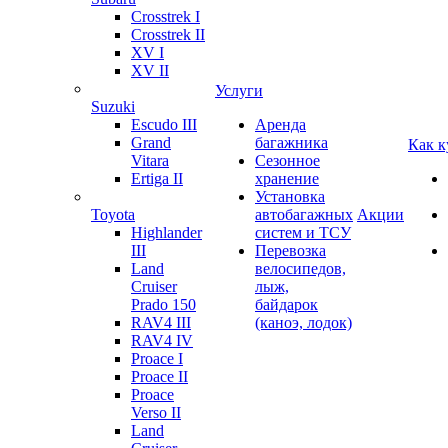
Crosstrek I
Crosstrek II
XV I
XV II
Услуги
Suzuki
Escudo III
Аренда
Grand
багажника
Как к
Vitara
Сезонное
Ertiga II
хранение
Установка
Toyota
автобагажных
Акции
Highlander
систем и ТСУ
III
Перевозка
Land
велосипедов,
Cruiser
лыж,
Prado 150
байдарок
RAV4 III
(каноэ, лодок)
RAV4 IV
Proace I
Proace II
Proace
Verso II
Land