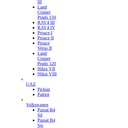
III
Land
Cruiser
Prado 150
RAV4 III
RAV4 IV
Proace I
Proace II
Proace
Verso II
Land
Cruiser
Prado 120
Hilux VII
Hilux VIII
UAZ
Pickup
Patriot
Volkswagen
Passat B4
Sd
Passat B4
Sw