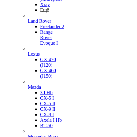
Xray
Ещё
Land Rover
Freelander 2
Range
Rover
Evoque I
Lexus
GX 470
(J120)
GX 460
(J150)
Mazda
3 I Hb
CX-5 I
CX-5 II
CX-9 II
CX-9 I
Axela I Hb
BT-50
Mercedes-Benz