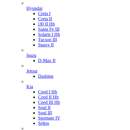
Hyundai
Creta I
Creta II
i30 II Hb
Santa Fe III
Solaris I Hb
Tucson III
Starex II
Isuzu
D-Max II
Jetour
Dashing
Kia
Ceed I Hb
Ceed II Hb
Ceed III Hb
Soul II
Soul III
Sportage IV
Seltos