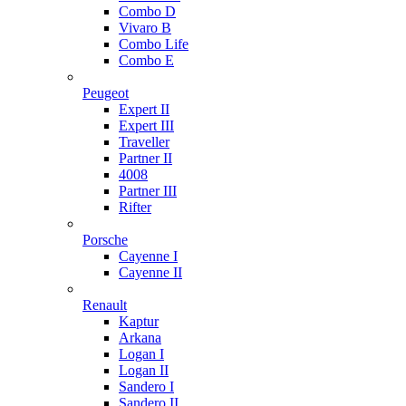
Combo D
Vivaro B
Combo Life
Combo E
Peugeot
Expert II
Expert III
Traveller
Partner II
4008
Partner III
Rifter
Porsche
Cayenne I
Cayenne II
Renault
Kaptur
Arkana
Logan I
Logan II
Sandero I
Sandero II