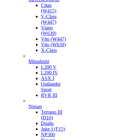
Citan
(W415)
V-Class
(W447)
Viano
(W639)
Vito (W447)
Vito (W639)
X-Class
Mitsubishi
L200 V
L200 IV
ASX I
Outlander
Sport
RVR III
Nissan
Terrano III
(D10)
Dualis
Juke I (F15)
NP300