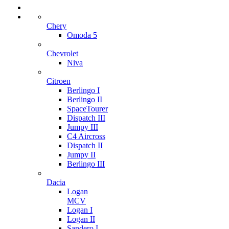
Chery
Omoda 5
Chevrolet
Niva
Citroen
Berlingo I
Berlingo II
SpaceTourer
Dispatch III
Jumpy III
C4 Aircross
Dispatch II
Jumpy II
Berlingo III
Dacia
Logan
MCV
Logan I
Logan II
Sandero I