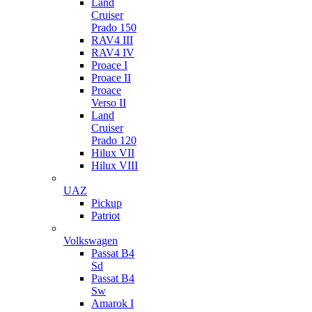
Land
Cruiser
Prado 150
RAV4 III
RAV4 IV
Proace I
Proace II
Proace
Verso II
Land
Cruiser
Prado 120
Hilux VII
Hilux VIII
UAZ
Pickup
Patriot
Volkswagen
Passat B4
Sd
Passat B4
Sw
Amarok I