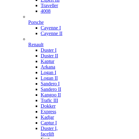
Traveller
4008
Porsche
Cayenne I
Cayenne II
Renault
Duster I
Duster II
Kaptur
Arkana
Logan I
Logan II
Sandero I
Sandero II
Kangoo II
Trafic III
Dokker
Express
Kadjar
Captur I
Duster I,
facelift