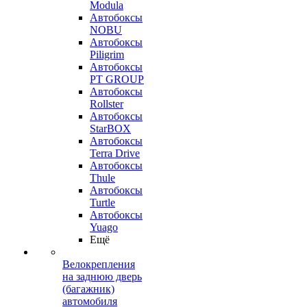
Modula
Автобоксы
NOBU
Автобоксы
Piligrim
Автобоксы
PT GROUP
Автобоксы
Rollster
Автобоксы
StarBOX
Автобоксы
Terra Drive
Автобоксы
Thule
Автобоксы
Turtle
Автобоксы
Yuago
Ещё
Велокрепления
на заднюю дверь
(багажник)
автомобиля