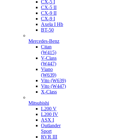
CX-5 I
CX-5 II
CX-9 II
CX-9 I
Axela I Hb
BT-50
Mercedes-Benz
Citan
(W415)
V-Class
(W447)
Viano
(W639)
Vito (W639)
Vito (W447)
X-Class
Mitsubishi
L200 V
L200 IV
ASX I
Outlander
Sport
RVR III