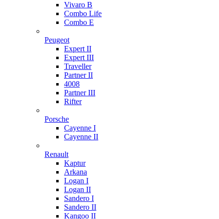
Vivaro B
Combo Life
Combo E
Peugeot
Expert II
Expert III
Traveller
Partner II
4008
Partner III
Rifter
Porsche
Cayenne I
Cayenne II
Renault
Kaptur
Arkana
Logan I
Logan II
Sandero I
Sandero II
Kangoo II