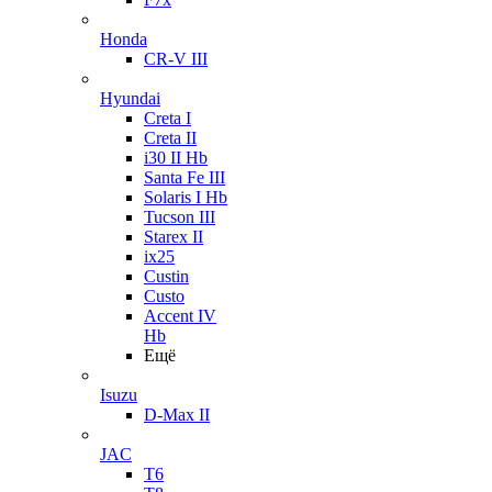
Honda
CR-V III
Hyundai
Creta I
Creta II
i30 II Hb
Santa Fe III
Solaris I Hb
Tucson III
Starex II
ix25
Custin
Custo
Accent IV
Hb
Ещё
Isuzu
D-Max II
JAC
T6