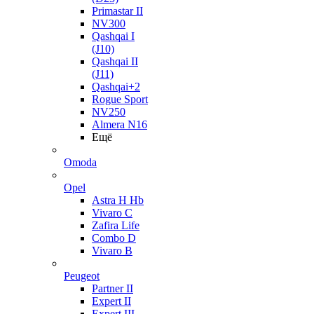
Primastar II
NV300
Qashqai I
(J10)
Qashqai II
(J11)
Qashqai+2
Rogue Sport
NV250
Almera N16
Ещё
Omoda
Opel
Astra H Hb
Vivaro C
Zafira Life
Combo D
Vivaro B
Peugeot
Partner II
Expert II
Expert III