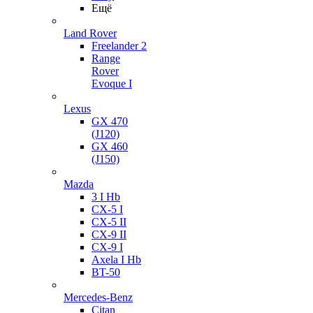
Ещё
Land Rover
Freelander 2
Range
Rover
Evoque I
Lexus
GX 470
(J120)
GX 460
(J150)
Mazda
3 I Hb
CX-5 I
CX-5 II
CX-9 II
CX-9 I
Axela I Hb
BT-50
Mercedes-Benz
Citan