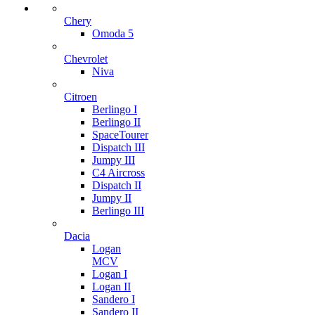
Chery
Omoda 5
Chevrolet
Niva
Citroen
Berlingo I
Berlingo II
SpaceTourer
Dispatch III
Jumpy III
C4 Aircross
Dispatch II
Jumpy II
Berlingo III
Dacia
Logan
MCV
Logan I
Logan II
Sandero I
Sandero II