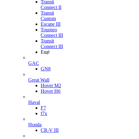
Transit
Connect II
Transit
Custom
Escape III
Tourneo
Connect III
Transit
Connect III
Ещё
GAC
GN8
Great Wall
Hover M2
Hover H6
Haval
F7
f7x
Honda
CR-V III