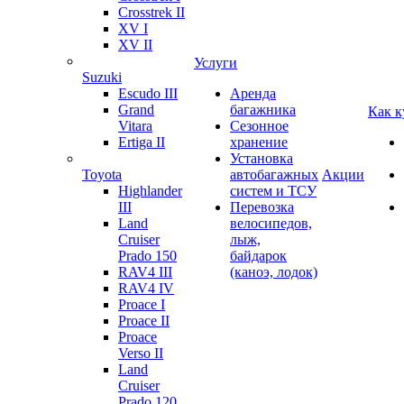
Crosstrek II
XV I
XV II
Услуги
Suzuki
Escudo III
Аренда
Grand
багажника
Как к
Vitara
Сезонное
Ertiga II
хранение
Установка
Toyota
автобагажных
Акции
Highlander
систем и ТСУ
III
Перевозка
Land
велосипедов,
Cruiser
лыж,
Prado 150
байдарок
RAV4 III
(каноэ, лодок)
RAV4 IV
Proace I
Proace II
Proace
Verso II
Land
Cruiser
Prado 120