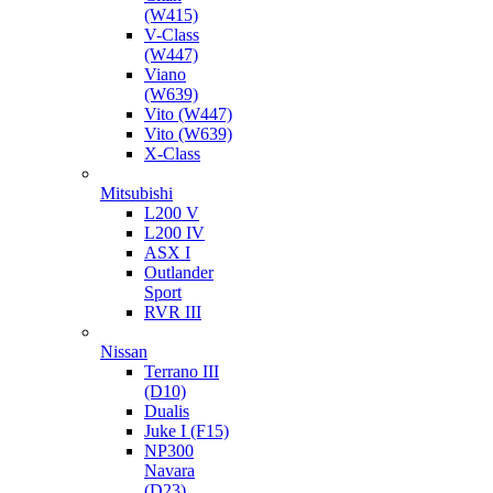
(W415)
V-Class
(W447)
Viano
(W639)
Vito (W447)
Vito (W639)
X-Class
Mitsubishi
L200 V
L200 IV
ASX I
Outlander
Sport
RVR III
Nissan
Terrano III
(D10)
Dualis
Juke I (F15)
NP300
Navara
(D23)