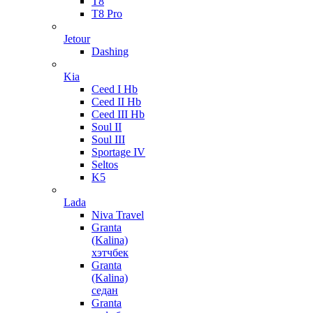
T8
T8 Pro
Jetour
Dashing
Kia
Ceed I Hb
Ceed II Hb
Ceed III Hb
Soul II
Soul III
Sportage IV
Seltos
K5
Lada
Niva Travel
Granta
(Kalina)
хэтчбек
Granta
(Kalina)
седан
Granta