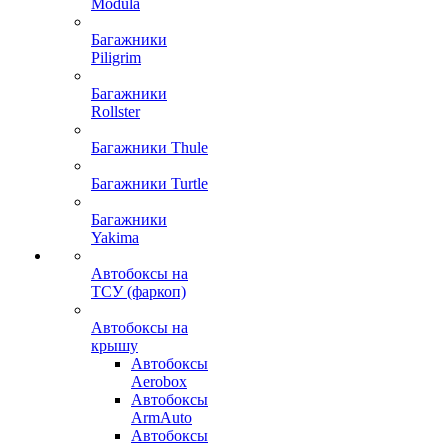
Modula
Багажники
Piligrim
Багажники
Rollster
Багажники Thule
Багажники Turtle
Багажники
Yakima
Автобоксы на
ТСУ (фаркоп)
Автобоксы на
крышу
Автобоксы
Aerobox
Автобоксы
ArmAuto
Автобоксы