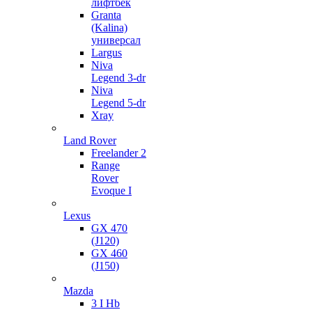
лифтбек
Granta
(Kalina)
универсал
Largus
Niva
Legend 3-dr
Niva
Legend 5-dr
Xray
Land Rover
Freelander 2
Range
Rover
Evoque I
Lexus
GX 470
(J120)
GX 460
(J150)
Mazda
3 I Hb