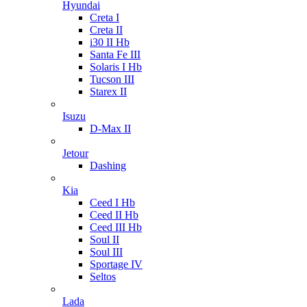
Hyundai
Creta I
Creta II
i30 II Hb
Santa Fe III
Solaris I Hb
Tucson III
Starex II
Isuzu
D-Max II
Jetour
Dashing
Kia
Ceed I Hb
Ceed II Hb
Ceed III Hb
Soul II
Soul III
Sportage IV
Seltos
Lada