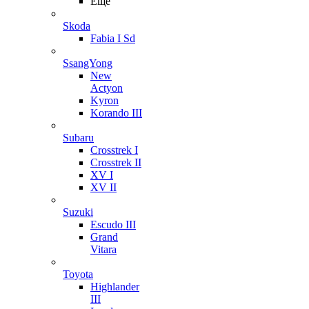
Ещё
Skoda
Fabia I Sd
SsangYong
New
Actyon
Kyron
Korando III
Subaru
Crosstrek I
Crosstrek II
XV I
XV II
Suzuki
Escudo III
Grand
Vitara
Toyota
Highlander
III