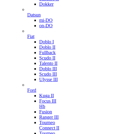
Dokker
Datsun
mi-DO
on-DO
Fiat
Doblo I
Doblo II
Fullback
Scudo II
Talento II
Doblo III
Scudo III
Ulysse III
Ford
Kuga II
Focus III
Hb
Fusion
Ranger III
Tourneo
Connect II
Tourneo