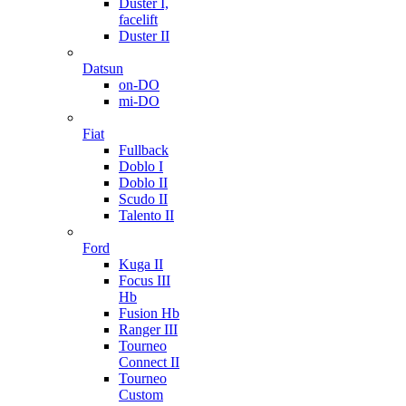
Duster I,
facelift
Duster II
Datsun
on-DO
mi-DO
Fiat
Fullback
Doblo I
Doblo II
Scudo II
Talento II
Ford
Kuga II
Focus III
Hb
Fusion Hb
Ranger III
Tourneo
Connect II
Tourneo
Custom