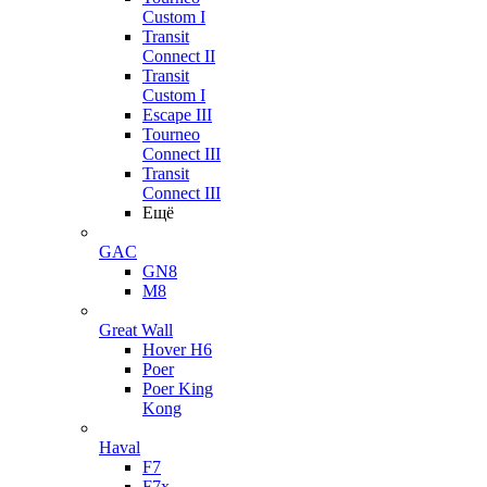
Custom I
Transit
Connect II
Transit
Custom I
Escape III
Tourneo
Connect III
Transit
Connect III
Ещё
GAC
GN8
M8
Great Wall
Hover H6
Poer
Poer King
Kong
Haval
F7
F7x