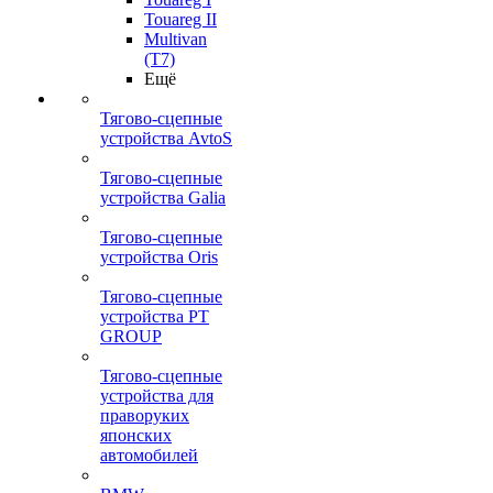
Touareg II
Multivan
(T7)
Ещё
Тягово-сцепные
устройства AvtoS
Тягово-сцепные
устройства Galia
Тягово-сцепные
устройства Oris
Тягово-сцепные
устройства PT
GROUP
Тягово-сцепные
устройства для
праворуких
японских
автомобилей