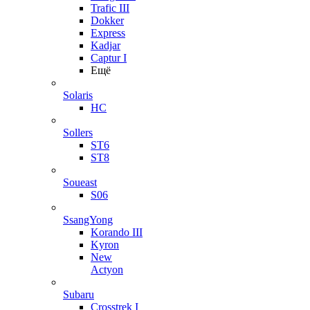
Trafic III
Dokker
Express
Kadjar
Captur I
Ещё
Solaris
HC
Sollers
ST6
ST8
Soueast
S06
SsangYong
Korando III
Kyron
New
Actyon
Subaru
Crosstrek I