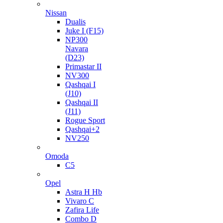
Nissan
Dualis
Juke I (F15)
NP300
Navara
(D23)
Primastar II
NV300
Qashqai I
(J10)
Qashqai II
(J11)
Rogue Sport
Qashqai+2
NV250
Omoda
C5
Opel
Astra H Hb
Vivaro C
Zafira Life
Combo D