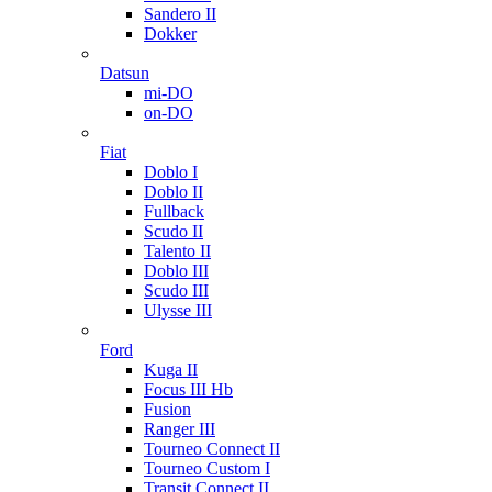
Sandero II
Dokker
Datsun
mi-DO
on-DO
Fiat
Doblo I
Doblo II
Fullback
Scudo II
Talento II
Doblo III
Scudo III
Ulysse III
Ford
Kuga II
Focus III Hb
Fusion
Ranger III
Tourneo Connect II
Tourneo Custom I
Transit Connect II