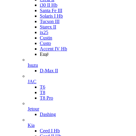
i30 II Hb
Santa Fe III
Solaris I Hb
Tucson III
Starex II
ix25
Custin
Custo
Accent IV Hb
Ещё
Isuzu
D-Max II
JAC
T6
T8
T8 Pro
Jetour
Dashing
Kia
Ceed I Hb