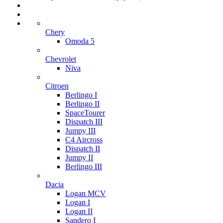
Chery
Omoda 5
Chevrolet
Niva
Citroen
Berlingo I
Berlingo II
SpaceTourer
Dispatch III
Jumpy III
C4 Aircross
Dispatch II
Jumpy II
Berlingo III
Dacia
Logan MCV
Logan I
Logan II
Sandero I