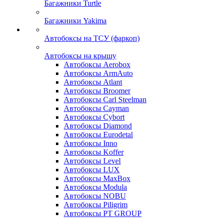
Багажники Turtle
Багажники Yakima
Автобоксы на ТСУ (фаркоп)
Автобоксы на крышу
Автобоксы Aerobox
Автобоксы ArmAuto
Автобоксы Atlant
Автобоксы Broomer
Автобоксы Carl Steelman
Автобоксы Cayman
Автобоксы Cybort
Автобоксы Diamond
Автобоксы Eurodetal
Автобоксы Inno
Автобоксы Koffer
Автобоксы Level
Автобоксы LUX
Автобоксы MaxBox
Автобоксы Modula
Автобоксы NOBU
Автобоксы Piligrim
Автобоксы PT GROUP