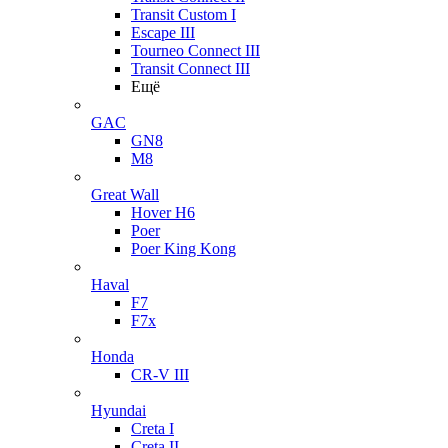
Transit Custom I
Escape III
Tourneo Connect III
Transit Connect III
Ещё
GAC
GN8
M8
Great Wall
Hover H6
Poer
Poer King Kong
Haval
F7
F7x
Honda
CR-V III
Hyundai
Creta I
Creta II