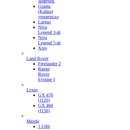
лифтбек
Granta
(Kalina)
универсал
Largus
Niva
Legend 3-dr
Niva
Legend 5-dr
Xray
Land Rover
Freelander 2
Range
Rover
Evoque I
Lexus
GX 470
(J120)
GX 460
(J150)
Mazda
3 I Hb