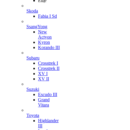
Ещё
Skoda
Fabia I Sd
SsangYong
New
Actyon
Kyron
Korando III
Subaru
Crosstrek I
Crosstrek II
XV I
XV II
Suzuki
Escudo III
Grand
Vitara
Toyota
Highlander
III