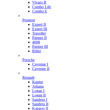
Vivaro B
Combo Life
Combo E
Peugeot
Expert II
Expert III
Traveller
Partner II
4008
Partner III
Rifter
Porsche
Cayenne I
Cayenne II
Renault
Kaptur
Arkana
Logan I
Logan II
Sandero I
Sandero II
Kangoo II