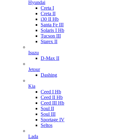
Hyundai
Creta I
Creta II
i30 II Hb
Santa Fe III
Solaris I Hb
Tucson III
Starex II
Isuzu
D-Max II
Jetour
Dashing
Kia
Ceed I Hb
Ceed II Hb
Ceed III Hb
Soul II
Soul III
Sportage IV
Seltos
Lada