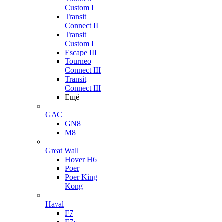
Custom I
Transit
Connect II
Transit
Custom I
Escape III
Tourneo
Connect III
Transit
Connect III
Ещё
GAC
GN8
M8
Great Wall
Hover H6
Poer
Poer King
Kong
Haval
F7
F7x