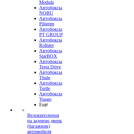
Modula
Автобоксы
NOBU
Автобоксы
Piligrim
Автобоксы
PT GROUP
Автобоксы
Rollster
Автобоксы
StarBOX
Автобоксы
Terra Drive
Автобоксы
Thule
Автобоксы
Turtle
Автобоксы
Yuago
Ещё
Велокрепления
на заднюю дверь
(багажник)
автомобиля