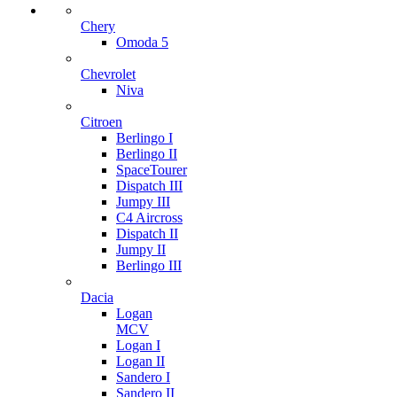
Chery
Omoda 5
Chevrolet
Niva
Citroen
Berlingo I
Berlingo II
SpaceTourer
Dispatch III
Jumpy III
C4 Aircross
Dispatch II
Jumpy II
Berlingo III
Dacia
Logan
MCV
Logan I
Logan II
Sandero I
Sandero II