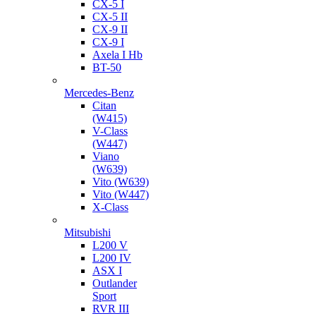
CX-5 I
CX-5 II
CX-9 II
CX-9 I
Axela I Hb
BT-50
Mercedes-Benz
Citan
(W415)
V-Class
(W447)
Viano
(W639)
Vito (W639)
Vito (W447)
X-Class
Mitsubishi
L200 V
L200 IV
ASX I
Outlander
Sport
RVR III