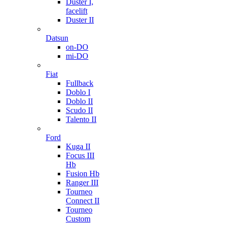
Duster I,
facelift
Duster II
Datsun
on-DO
mi-DO
Fiat
Fullback
Doblo I
Doblo II
Scudo II
Talento II
Ford
Kuga II
Focus III
Hb
Fusion Hb
Ranger III
Tourneo
Connect II
Tourneo
Custom