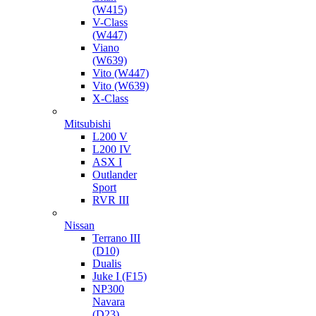
(W415)
V-Class
(W447)
Viano
(W639)
Vito (W447)
Vito (W639)
X-Class
Mitsubishi
L200 V
L200 IV
ASX I
Outlander
Sport
RVR III
Nissan
Terrano III
(D10)
Dualis
Juke I (F15)
NP300
Navara
(D23)