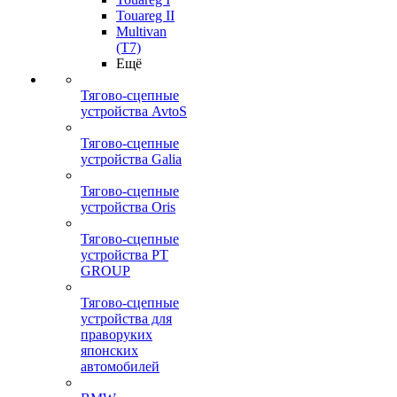
Touareg II
Multivan
(T7)
Ещё
Тягово-сцепные
устройства AvtoS
Тягово-сцепные
устройства Galia
Тягово-сцепные
устройства Oris
Тягово-сцепные
устройства PT
GROUP
Тягово-сцепные
устройства для
праворуких
японских
автомобилей