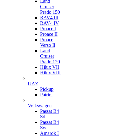
Land
Cruiser
Prado 150
RAV4 III
RAV4 IV
Proace I
Proace II
Proace
Verso II
Land
Cruiser
Prado 120
Hilux VII
Hilux VIII
UAZ
Pickup
Patriot
Volkswagen
Passat B4
Sd
Passat B4
Sw
Amarok I