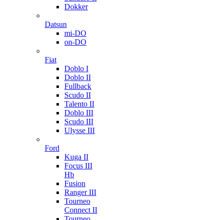
Dokker
Datsun
mi-DO
on-DO
Fiat
Doblo I
Doblo II
Fullback
Scudo II
Talento II
Doblo III
Scudo III
Ulysse III
Ford
Kuga II
Focus III
Hb
Fusion
Ranger III
Tourneo
Connect II
Tourneo