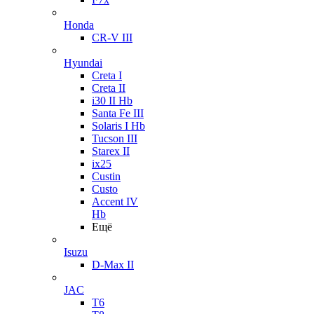
Honda
CR-V III
Hyundai
Creta I
Creta II
i30 II Hb
Santa Fe III
Solaris I Hb
Tucson III
Starex II
ix25
Custin
Custo
Accent IV
Hb
Ещё
Isuzu
D-Max II
JAC
T6