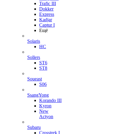
Trafic III
Dokker
Express
Kadjar
Captur I
Ещё
Solaris
HC
Sollers
ST6
ST8
Soueast
S06
SsangYong
Korando III
Kyron
New
Actyon
Subaru
Crosstrek I