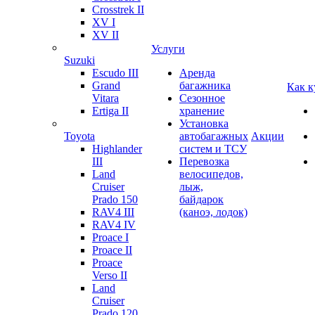
Crosstrek II
XV I
XV II
Услуги
Suzuki
Escudo III
Аренда
Grand
багажника
Как к
Vitara
Сезонное
Ertiga II
хранение
Установка
Toyota
автобагажных
Акции
Highlander
систем и ТСУ
III
Перевозка
Land
велосипедов,
Cruiser
лыж,
Prado 150
байдарок
RAV4 III
(каноэ, лодок)
RAV4 IV
Proace I
Proace II
Proace
Verso II
Land
Cruiser
Prado 120