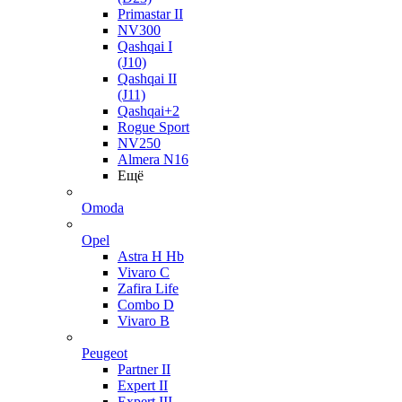
Primastar II
NV300
Qashqai I
(J10)
Qashqai II
(J11)
Qashqai+2
Rogue Sport
NV250
Almera N16
Ещё
Omoda
Opel
Astra H Hb
Vivaro C
Zafira Life
Combo D
Vivaro B
Peugeot
Partner II
Expert II
Expert III