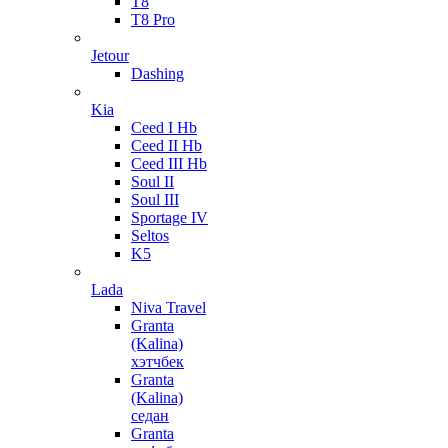
T8
T8 Pro
Jetour
Dashing
Kia
Ceed I Hb
Ceed II Hb
Ceed III Hb
Soul II
Soul III
Sportage IV
Seltos
K5
Lada
Niva Travel
Granta
(Kalina)
хэтчбек
Granta
(Kalina)
седан
Granta