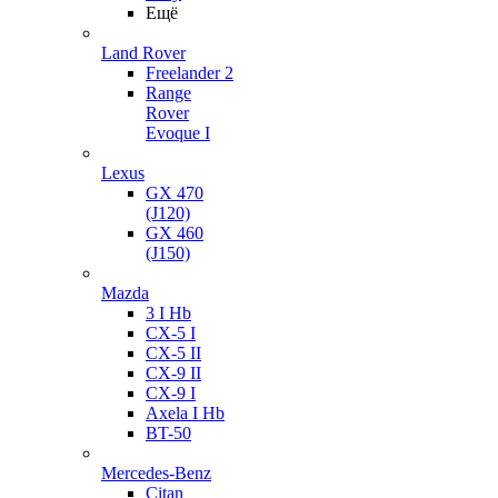
Ещё
Land Rover
Freelander 2
Range
Rover
Evoque I
Lexus
GX 470
(J120)
GX 460
(J150)
Mazda
3 I Hb
CX-5 I
CX-5 II
CX-9 II
CX-9 I
Axela I Hb
BT-50
Mercedes-Benz
Citan