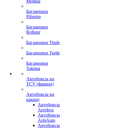
Modula
Багажники
Piligrim
Багажники
Rollster
Багажники Thule
Багажники Turtle
Багажники
Yakima
Автобоксы на
ТСУ (фаркоп)
Автобоксы на
крышу
Автобоксы
Aerobox
Автобоксы
ArmAuto
Автобоксы