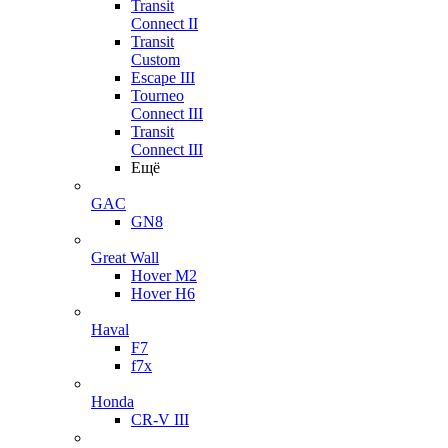
Transit
Connect II
Transit
Custom
Escape III
Tourneo
Connect III
Transit
Connect III
Ещё
GAC
GN8
Great Wall
Hover M2
Hover H6
Haval
F7
f7x
Honda
CR-V III