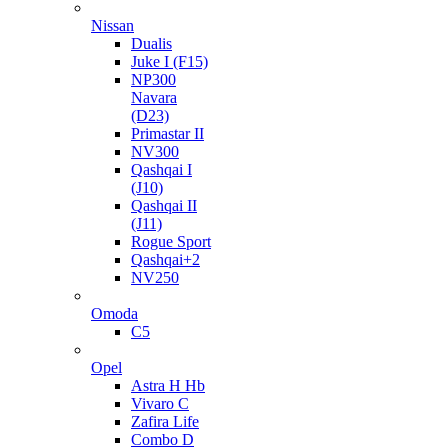
Nissan
Dualis
Juke I (F15)
NP300
Navara
(D23)
Primastar II
NV300
Qashqai I
(J10)
Qashqai II
(J11)
Rogue Sport
Qashqai+2
NV250
Omoda
C5
Opel
Astra H Hb
Vivaro C
Zafira Life
Combo D