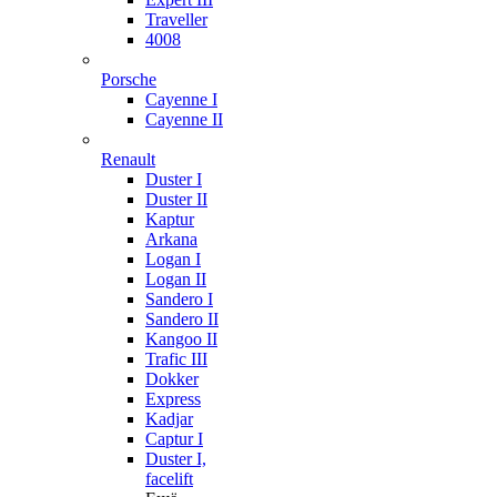
Traveller
4008
Porsche
Cayenne I
Cayenne II
Renault
Duster I
Duster II
Kaptur
Arkana
Logan I
Logan II
Sandero I
Sandero II
Kangoo II
Trafic III
Dokker
Express
Kadjar
Captur I
Duster I,
facelift