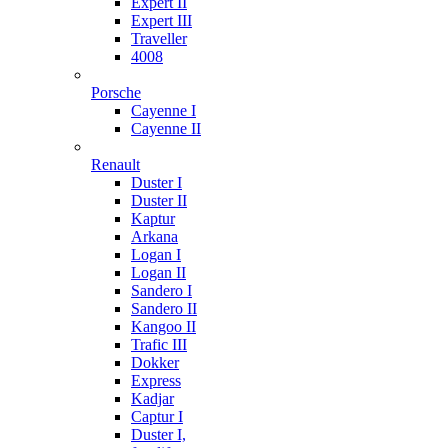
Expert II
Expert III
Traveller
4008
Porsche
Cayenne I
Cayenne II
Renault
Duster I
Duster II
Kaptur
Arkana
Logan I
Logan II
Sandero I
Sandero II
Kangoo II
Trafic III
Dokker
Express
Kadjar
Captur I
Duster I,