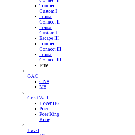
Connect II
Tourneo
Custom I
Transit
Connect II
Transit
Custom I
Escape III
Tourneo
Connect III
Transit
Connect III
Ещё
GAC
GN8
M8
Great Wall
Hover H6
Poer
Poer King
Kong
Haval