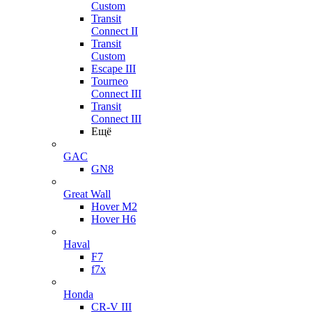
Custom
Transit
Connect II
Transit
Custom
Escape III
Tourneo
Connect III
Transit
Connect III
Ещё
GAC
GN8
Great Wall
Hover M2
Hover H6
Haval
F7
f7x
Honda
CR-V III