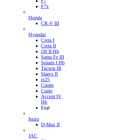
F7
F7x
Honda
CR-V III
Hyundai
Creta I
Creta II
i30 II Hb
Santa Fe III
Solaris I Hb
Tucson III
Starex II
ix25
Custin
Custo
Accent IV
Hb
Ещё
Isuzu
D-Max II
JAC