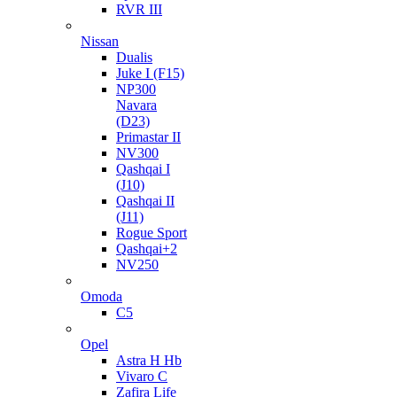
RVR III
Nissan
Dualis
Juke I (F15)
NP300
Navara
(D23)
Primastar II
NV300
Qashqai I
(J10)
Qashqai II
(J11)
Rogue Sport
Qashqai+2
NV250
Omoda
C5
Opel
Astra H Hb
Vivaro C
Zafira Life