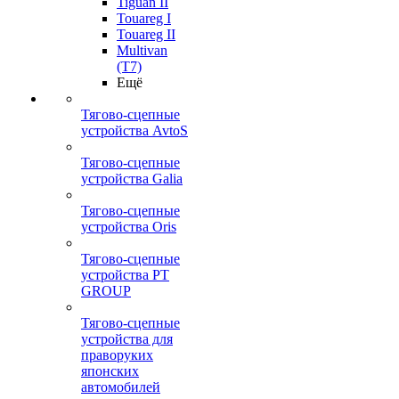
Tiguan II
Touareg I
Touareg II
Multivan
(T7)
Ещё
Тягово-сцепные
устройства AvtoS
Тягово-сцепные
устройства Galia
Тягово-сцепные
устройства Oris
Тягово-сцепные
устройства PT
GROUP
Тягово-сцепные
устройства для
праворуких
японских
автомобилей