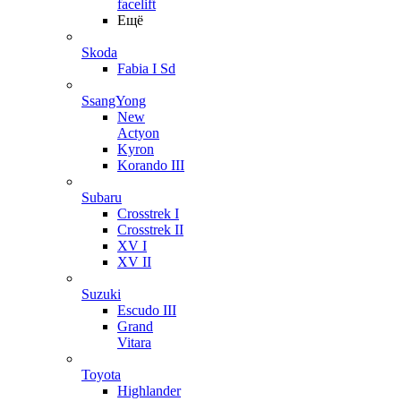
facelift
Ещё
Skoda
Fabia I Sd
SsangYong
New
Actyon
Kyron
Korando III
Subaru
Crosstrek I
Crosstrek II
XV I
XV II
Suzuki
Escudo III
Grand
Vitara
Toyota
Highlander