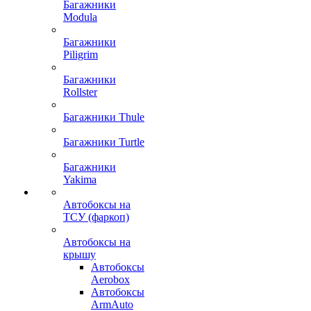
Багажники
Modula
Багажники
Piligrim
Багажники
Rollster
Багажники Thule
Багажники Turtle
Багажники
Yakima
Автобоксы на
ТСУ (фаркоп)
Автобоксы на
крышу
Автобоксы
Aerobox
Автобоксы
ArmAuto