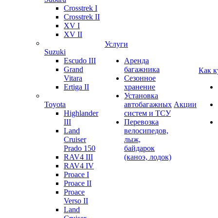
Crosstrek I
Crosstrek II
XV I
XV II
Услуги
Suzuki
Escudo III
Аренда
Grand
багажника
Как к
Vitara
Сезонное
Ertiga II
хранение
Установка
Toyota
автобагажных
Акции
Highlander
систем и ТСУ
III
Перевозка
Land
велосипедов,
Cruiser
лыж,
Prado 150
байдарок
RAV4 III
(каноэ, лодок)
RAV4 IV
Proace I
Proace II
Proace
Verso II
Land