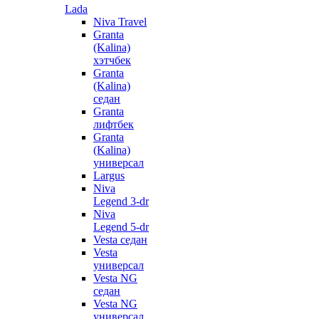
Lada
Niva Travel
Granta
(Kalina)
хэтчбек
Granta
(Kalina)
седан
Granta
лифтбек
Granta
(Kalina)
универсал
Largus
Niva
Legend 3-dr
Niva
Legend 5-dr
Vesta седан
Vesta
универсал
Vesta NG
седан
Vesta NG
универсал