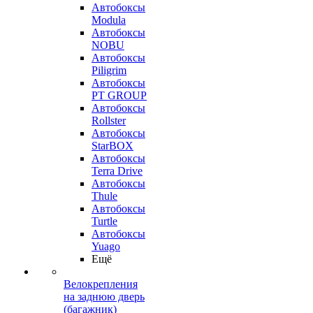
Автобоксы
Modula
Автобоксы
NOBU
Автобоксы
Piligrim
Автобоксы
PT GROUP
Автобоксы
Rollster
Автобоксы
StarBOX
Автобоксы
Terra Drive
Автобоксы
Thule
Автобоксы
Turtle
Автобоксы
Yuago
Ещё
Велокрепления
на заднюю дверь
(багажник)