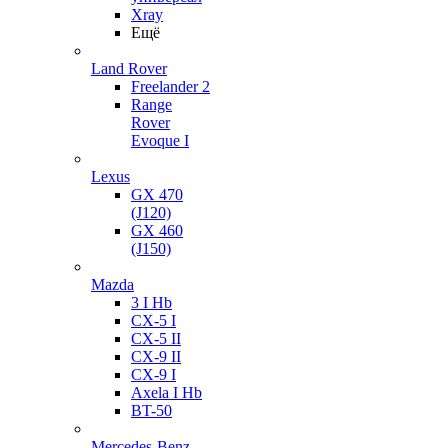
Xray
Ещё
Land Rover
Freelander 2
Range
Rover
Evoque I
Lexus
GX 470
(J120)
GX 460
(J150)
Mazda
3 I Hb
CX-5 I
CX-5 II
CX-9 II
CX-9 I
Axela I Hb
BT-50
Mercedes-Benz