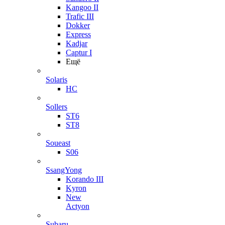
Kangoo II
Trafic III
Dokker
Express
Kadjar
Captur I
Ещё
Solaris
HC
Sollers
ST6
ST8
Soueast
S06
SsangYong
Korando III
Kyron
New
Actyon
Subaru