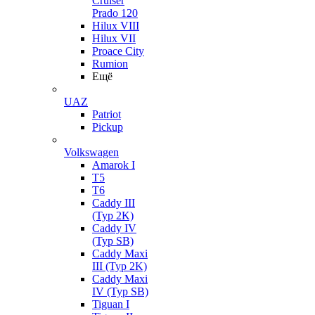
Cruiser
Prado 120
Hilux VIII
Hilux VII
Proace City
Rumion
Ещё
UAZ
Patriot
Pickup
Volkswagen
Amarok I
T5
T6
Caddy III
(Typ 2K)
Caddy IV
(Typ SB)
Caddy Maxi
III (Typ 2K)
Caddy Maxi
IV (Typ SB)
Tiguan I