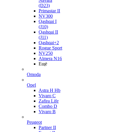
Navara
(D23)
Primastar II
NV300
Qashqai I
(J10)
Qashqai II
(J11)
Qashqai+2
Rogue Sport
NV250
Almera N16
Ещё
Omoda
Opel
Astra H Hb
Vivaro C
Zafira Life
Combo D
Vivaro B
Peugeot
Partner II