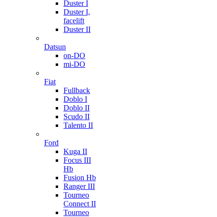
Duster I
Duster I,
facelift
Duster II
Datsun
on-DO
mi-DO
Fiat
Fullback
Doblo I
Doblo II
Scudo II
Talento II
Ford
Kuga II
Focus III
Hb
Fusion Hb
Ranger III
Tourneo
Connect II
Tourneo