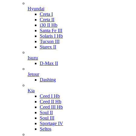
Hyundai
Creta I
Creta II
i30 II Hb
Santa Fe III
Solaris I Hb
Tucson III
Starex II
Isuzu
D-Max II
Jetour
Dashing
Kia
Ceed I Hb
Ceed II Hb
Ceed III Hb
Soul II
Soul III
Sportage IV
Seltos