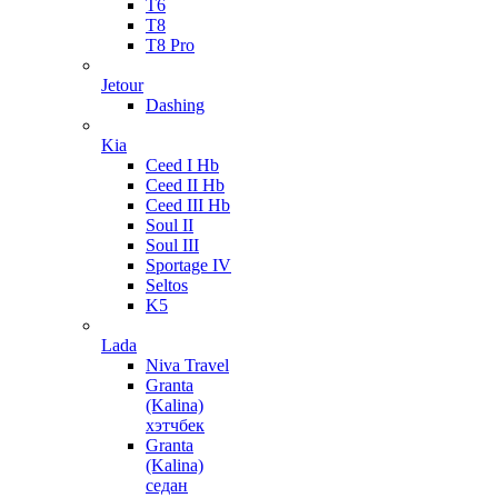
T6
T8
T8 Pro
Jetour
Dashing
Kia
Ceed I Hb
Ceed II Hb
Ceed III Hb
Soul II
Soul III
Sportage IV
Seltos
K5
Lada
Niva Travel
Granta
(Kalina)
хэтчбек
Granta
(Kalina)
седан