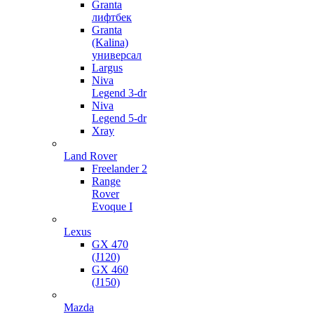
Granta
лифтбек
Granta
(Kalina)
универсал
Largus
Niva
Legend 3-dr
Niva
Legend 5-dr
Xray
Land Rover
Freelander 2
Range
Rover
Evoque I
Lexus
GX 470
(J120)
GX 460
(J150)
Mazda