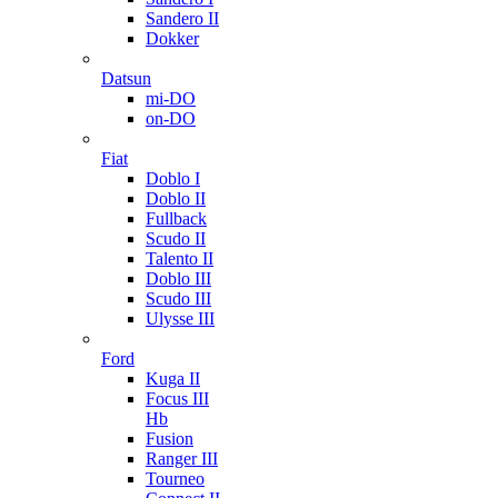
Sandero II
Dokker
Datsun
mi-DO
on-DO
Fiat
Doblo I
Doblo II
Fullback
Scudo II
Talento II
Doblo III
Scudo III
Ulysse III
Ford
Kuga II
Focus III
Hb
Fusion
Ranger III
Tourneo