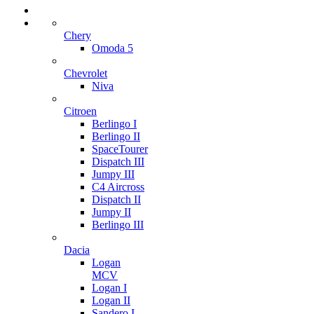
Chery
Omoda 5
Chevrolet
Niva
Citroen
Berlingo I
Berlingo II
SpaceTourer
Dispatch III
Jumpy III
C4 Aircross
Dispatch II
Jumpy II
Berlingo III
Dacia
Logan
MCV
Logan I
Logan II
Sandero I