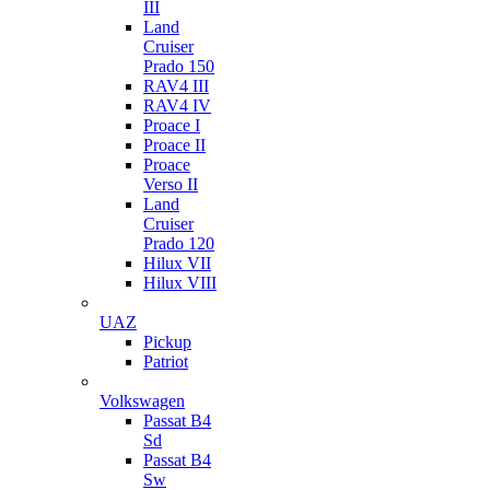
III
Land
Cruiser
Prado 150
RAV4 III
RAV4 IV
Proace I
Proace II
Proace
Verso II
Land
Cruiser
Prado 120
Hilux VII
Hilux VIII
UAZ
Pickup
Patriot
Volkswagen
Passat B4
Sd
Passat B4
Sw