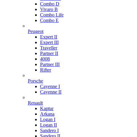
Combo D
Vivaro B
Combo Life
Combo E
Peugeot
Expert II
Expert III
Traveller
Partner II
4008
Partner III
Rifter
Porsche
Cayenne I
Cayenne II
Renault
Kaptur
Arkana
Logan I
Logan II
Sandero I
Sandero II