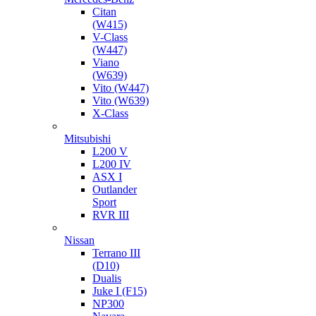
Citan
(W415)
V-Class
(W447)
Viano
(W639)
Vito (W447)
Vito (W639)
X-Class
Mitsubishi
L200 V
L200 IV
ASX I
Outlander
Sport
RVR III
Nissan
Terrano III
(D10)
Dualis
Juke I (F15)
NP300