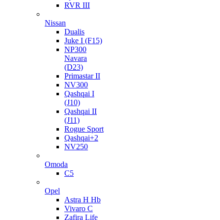
RVR III
Nissan
Dualis
Juke I (F15)
NP300
Navara
(D23)
Primastar II
NV300
Qashqai I
(J10)
Qashqai II
(J11)
Rogue Sport
Qashqai+2
NV250
Omoda
C5
Opel
Astra H Hb
Vivaro C
Zafira Life