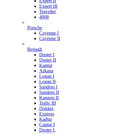
Expert II
Expert III
Traveller
4008
Porsche
Cayenne I
Cayenne II
Renault
Duster I
Duster II
Kaptur
Arkana
Logan I
Logan II
Sandero I
Sandero II
Kangoo II
Trafic III
Dokker
Express
Kadjar
Captur I
Duster I,