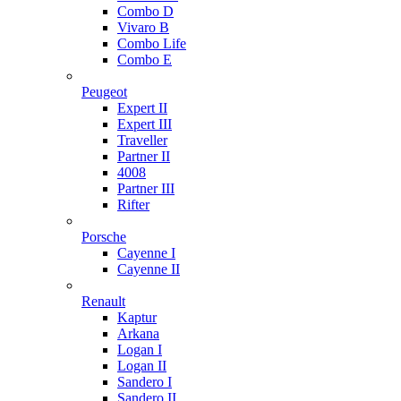
Combo D
Vivaro B
Combo Life
Combo E
Peugeot
Expert II
Expert III
Traveller
Partner II
4008
Partner III
Rifter
Porsche
Cayenne I
Cayenne II
Renault
Kaptur
Arkana
Logan I
Logan II
Sandero I
Sandero II