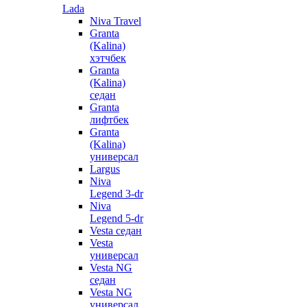
Lada
Niva Travel
Granta
(Kalina)
хэтчбек
Granta
(Kalina)
седан
Granta
лифтбек
Granta
(Kalina)
универсал
Largus
Niva
Legend 3-dr
Niva
Legend 5-dr
Vesta седан
Vesta
универсал
Vesta NG
седан
Vesta NG
универсал