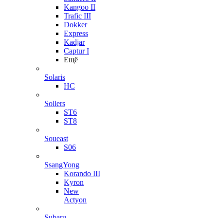
Kangoo II
Trafic III
Dokker
Express
Kadjar
Captur I
Ещё
Solaris
HC
Sollers
ST6
ST8
Soueast
S06
SsangYong
Korando III
Kyron
New
Actyon
Subaru