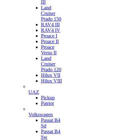
III
Land
Cruiser
Prado 150
RAV4 III
RAV4 IV
Proace I
Proace II
Proace
Verso II
Land
Cruiser
Prado 120
Hilux VII
Hilux VIII
UAZ
Pickup
Patriot
Volkswagen
Passat B4
Sd
Passat B4
Sw