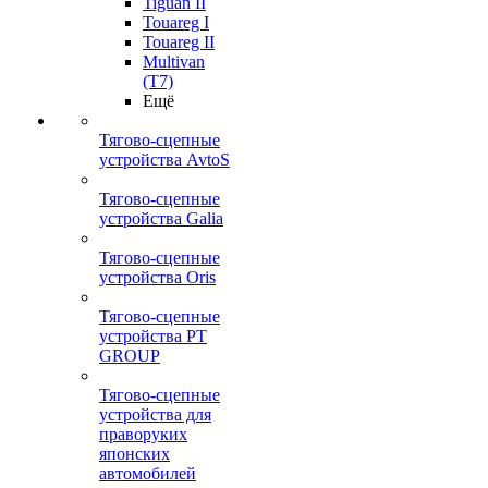
Tiguan II
Touareg I
Touareg II
Multivan
(T7)
Ещё
Тягово-сцепные
устройства AvtoS
Тягово-сцепные
устройства Galia
Тягово-сцепные
устройства Oris
Тягово-сцепные
устройства PT
GROUP
Тягово-сцепные
устройства для
праворуких
японских
автомобилей