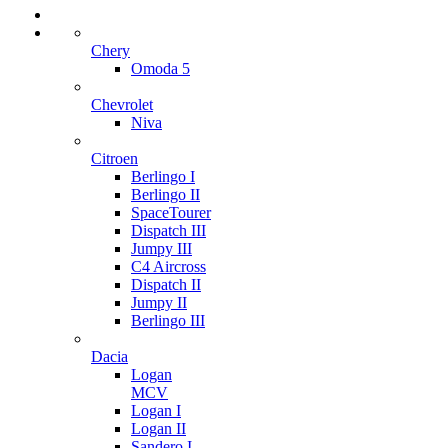
Chery
Omoda 5
Chevrolet
Niva
Citroen
Berlingo I
Berlingo II
SpaceTourer
Dispatch III
Jumpy III
C4 Aircross
Dispatch II
Jumpy II
Berlingo III
Dacia
Logan
MCV
Logan I
Logan II
Sandero I