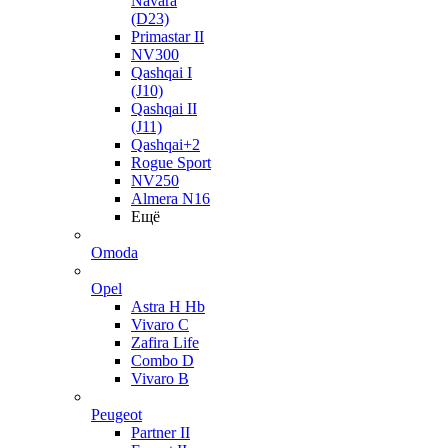
Navara
(D23)
Primastar II
NV300
Qashqai I
(J10)
Qashqai II
(J11)
Qashqai+2
Rogue Sport
NV250
Almera N16
Ещё
Omoda
Opel
Astra H Hb
Vivaro C
Zafira Life
Combo D
Vivaro B
Peugeot
Partner II