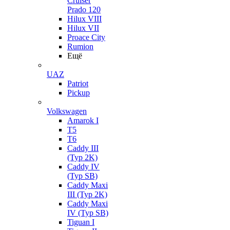
Cruiser
Prado 120
Hilux VIII
Hilux VII
Proace City
Rumion
Ещё
UAZ
Patriot
Pickup
Volkswagen
Amarok I
T5
T6
Caddy III
(Typ 2K)
Caddy IV
(Typ SB)
Caddy Maxi
III (Typ 2K)
Caddy Maxi
IV (Typ SB)
Tiguan I