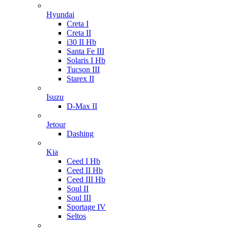
Hyundai
Creta I
Creta II
i30 II Hb
Santa Fe III
Solaris I Hb
Tucson III
Starex II
Isuzu
D-Max II
Jetour
Dashing
Kia
Ceed I Hb
Ceed II Hb
Ceed III Hb
Soul II
Soul III
Sportage IV
Seltos