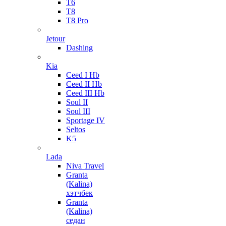
T6
T8
T8 Pro
Jetour
Dashing
Kia
Ceed I Hb
Ceed II Hb
Ceed III Hb
Soul II
Soul III
Sportage IV
Seltos
K5
Lada
Niva Travel
Granta
(Kalina)
хэтчбек
Granta
(Kalina)
седан