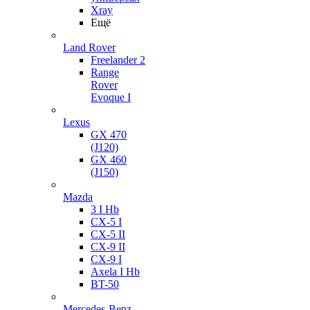
Xray
Ещё
Land Rover
Freelander 2
Range
Rover
Evoque I
Lexus
GX 470
(J120)
GX 460
(J150)
Mazda
3 I Hb
CX-5 I
CX-5 II
CX-9 II
CX-9 I
Axela I Hb
BT-50
Mercedes-Benz