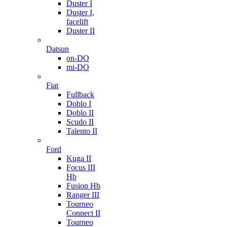
Duster I
Duster I,
facelift
Duster II
Datsun
on-DO
mi-DO
Fiat
Fullback
Doblo I
Doblo II
Scudo II
Talento II
Ford
Kuga II
Focus III
Hb
Fusion Hb
Ranger III
Tourneo
Connect II
Tourneo