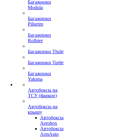
Багажники
Modula
Багажники
Piligrim
Багажники
Rollster
Багажники Thule
Багажники Turtle
Багажники
Yakima
Автобоксы на
ТСУ (фаркоп)
Автобоксы на
крышу
Автобоксы
Aerobox
Автобоксы
ArmAuto