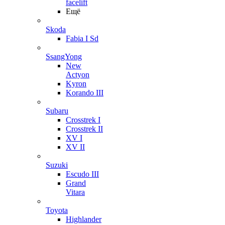
facelift
Ещё
Skoda
Fabia I Sd
SsangYong
New
Actyon
Kyron
Korando III
Subaru
Crosstrek I
Crosstrek II
XV I
XV II
Suzuki
Escudo III
Grand
Vitara
Toyota
Highlander