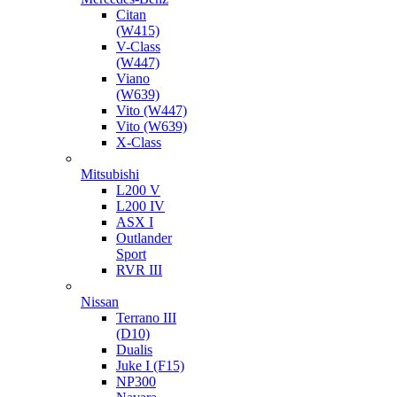
Citan
(W415)
V-Class
(W447)
Viano
(W639)
Vito (W447)
Vito (W639)
X-Class
Mitsubishi
L200 V
L200 IV
ASX I
Outlander
Sport
RVR III
Nissan
Terrano III
(D10)
Dualis
Juke I (F15)
NP300