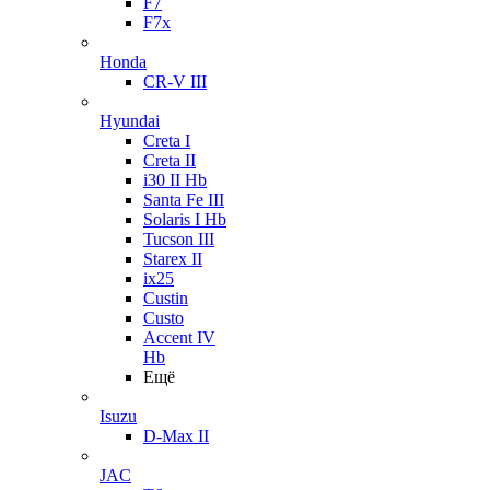
F7
F7x
Honda
CR-V III
Hyundai
Creta I
Creta II
i30 II Hb
Santa Fe III
Solaris I Hb
Tucson III
Starex II
ix25
Custin
Custo
Accent IV
Hb
Ещё
Isuzu
D-Max II
JAC