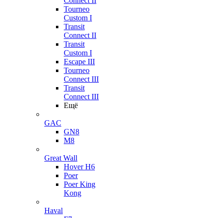
Connect II
Tourneo
Custom I
Transit
Connect II
Transit
Custom I
Escape III
Tourneo
Connect III
Transit
Connect III
Ещё
GAC
GN8
M8
Great Wall
Hover H6
Poer
Poer King
Kong
Haval