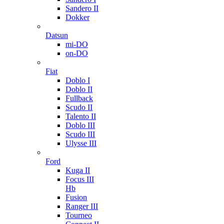
Sandero II
Dokker
Datsun
mi-DO
on-DO
Fiat
Doblo I
Doblo II
Fullback
Scudo II
Talento II
Doblo III
Scudo III
Ulysse III
Ford
Kuga II
Focus III
Hb
Fusion
Ranger III
Tourneo