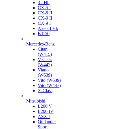
3 I Hb
CX-5 I
CX-5 II
CX-9 II
CX-9 I
Axela I Hb
BT-50
Mercedes-Benz
Citan
(W415)
V-Class
(W447)
Viano
(W639)
Vito (W639)
Vito (W447)
X-Class
Mitsubishi
L200 V
L200 IV
ASX I
Outlander
Sport