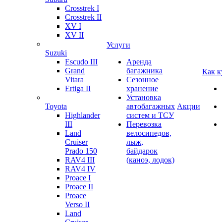
Crosstrek I
Crosstrek II
XV I
XV II
Услуги
Suzuki
Escudo III
Аренда
Grand
багажника
Как к
Vitara
Сезонное
Ertiga II
хранение
Установка
Toyota
автобагажных
Акции
Highlander
систем и ТСУ
III
Перевозка
Land
велосипедов,
Cruiser
лыж,
Prado 150
байдарок
RAV4 III
(каноэ, лодок)
RAV4 IV
Proace I
Proace II
Proace
Verso II
Land