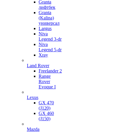
Granta
лифтбек
Granta
(Kalina)
универсал
Largus
Niva
Legend 3-dr
Niva
Legend 5-dr
Xray
Land Rover
Freelander 2
Range
Rover
Evoque I
Lexus
GX 470
(J120)
GX 460
(J150)
Mazda