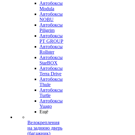
Автобоксы
Modula
Автобоксы
NOBU
Автобоксы
Piligrim
Автобоксы
PT GROUP
Автобоксы
Rollster
Автобоксы
StarBOX
Автобоксы
Terra Drive
Автобоксы
Thule
Автобоксы
Turtle
Автобоксы
Yuago
Ещё
Велокрепления
на заднюю дверь
(багажник)