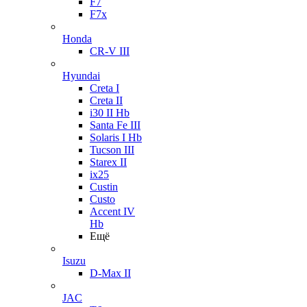
F7
F7x
Honda
CR-V III
Hyundai
Creta I
Creta II
i30 II Hb
Santa Fe III
Solaris I Hb
Tucson III
Starex II
ix25
Custin
Custo
Accent IV
Hb
Ещё
Isuzu
D-Max II
JAC