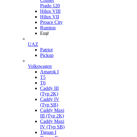
Cruiser
Prado 120
Hilux VIII
Hilux VII
Proace City
Rumion
Ещё
UAZ
Patriot
Pickup
Volkswagen
Amarok I
T5
T6
Caddy III
(Typ 2K)
Caddy IV
(Typ SB)
Caddy Maxi
III (Typ 2K)
Caddy Maxi
IV (Typ SB)
Tiguan I