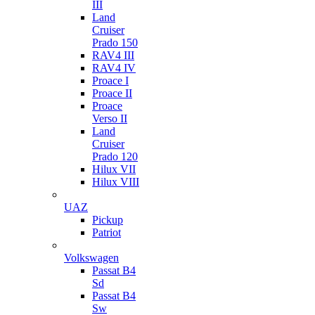
III
Land
Cruiser
Prado 150
RAV4 III
RAV4 IV
Proace I
Proace II
Proace
Verso II
Land
Cruiser
Prado 120
Hilux VII
Hilux VIII
UAZ
Pickup
Patriot
Volkswagen
Passat B4
Sd
Passat B4
Sw