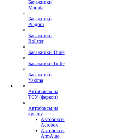
Багажники
Modula
Багажники
Piligrim
Багажники
Rollster
Багажники Thule
Багажники Turtle
Багажники
Yakima
Автобоксы на
ТСУ (фаркоп)
Автобоксы на
крышу
Автобоксы
Aerobox
Автобоксы
ArmAuto