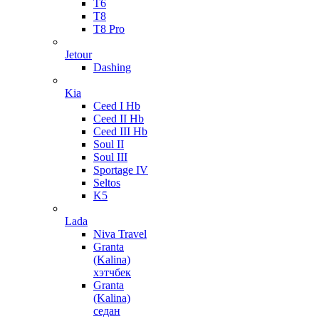
T6
T8
T8 Pro
Jetour
Dashing
Kia
Ceed I Hb
Ceed II Hb
Ceed III Hb
Soul II
Soul III
Sportage IV
Seltos
K5
Lada
Niva Travel
Granta
(Kalina)
хэтчбек
Granta
(Kalina)
седан