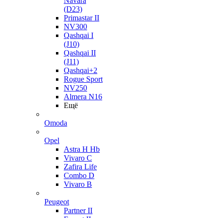
Navara
(D23)
Primastar II
NV300
Qashqai I
(J10)
Qashqai II
(J11)
Qashqai+2
Rogue Sport
NV250
Almera N16
Ещё
Omoda
Opel
Astra H Hb
Vivaro C
Zafira Life
Combo D
Vivaro B
Peugeot
Partner II