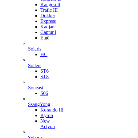
Kangoo II
Trafic III
Dokker
Express
Kadjar
Captur I
Ещё
Solaris
HC
Sollers
ST6
ST8
Soueast
S06
SsangYong
Korando III
Kyron
New
Actyon
Subaru