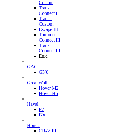
Custom
Transit
Connect II
Transit
Custom
Escape III
Tourneo
Connect III
Transit
Connect III
Ещё
GAC
GN8
Great Wall
Hover M2
Hover H6
Haval
F7
f7x
Honda
CR-V III