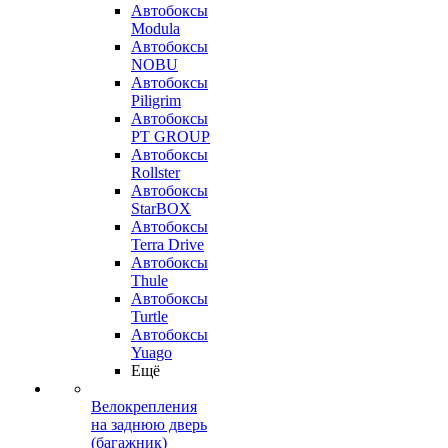
Автобоксы
Modula
Автобоксы
NOBU
Автобоксы
Piligrim
Автобоксы
PT GROUP
Автобоксы
Rollster
Автобоксы
StarBOX
Автобоксы
Terra Drive
Автобоксы
Thule
Автобоксы
Turtle
Автобоксы
Yuago
Ещё
Велокрепления
на заднюю дверь
(багажник)