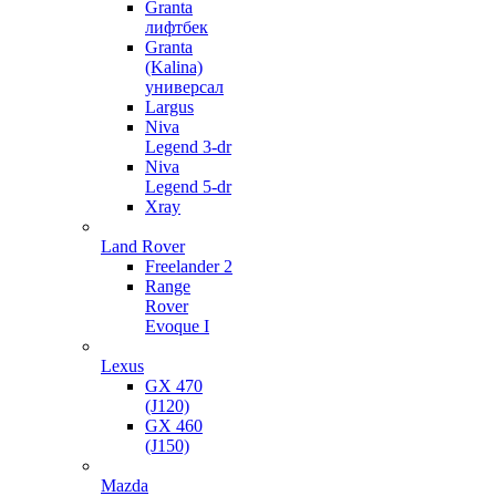
Granta
лифтбек
Granta
(Kalina)
универсал
Largus
Niva
Legend 3-dr
Niva
Legend 5-dr
Xray
Land Rover
Freelander 2
Range
Rover
Evoque I
Lexus
GX 470
(J120)
GX 460
(J150)
Mazda