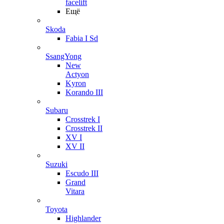
facelift
Ещё
Skoda
Fabia I Sd
SsangYong
New
Actyon
Kyron
Korando III
Subaru
Crosstrek I
Crosstrek II
XV I
XV II
Suzuki
Escudo III
Grand
Vitara
Toyota
Highlander