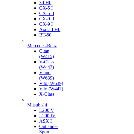
3 I Hb
CX-5 I
CX-5 II
CX-9 II
CX-9 I
Axela I Hb
BT-50
Mercedes-Benz
Citan
(W415)
V-Class
(W447)
Viano
(W639)
Vito (W639)
Vito (W447)
X-Class
Mitsubishi
L200 V
L200 IV
ASX I
Outlander
Sport