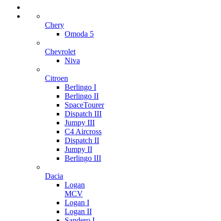
Chery
Omoda 5
Chevrolet
Niva
Citroen
Berlingo I
Berlingo II
SpaceTourer
Dispatch III
Jumpy III
C4 Aircross
Dispatch II
Jumpy II
Berlingo III
Dacia
Logan
MCV
Logan I
Logan II
Sandero I