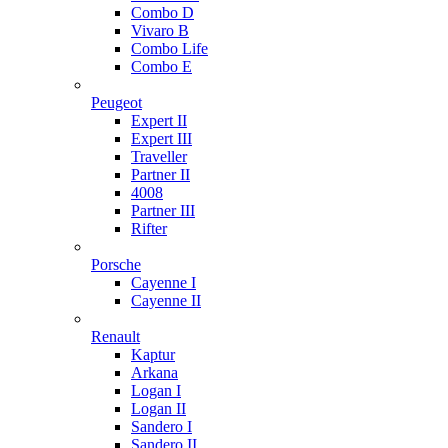
Combo D
Vivaro B
Combo Life
Combo E
Peugeot
Expert II
Expert III
Traveller
Partner II
4008
Partner III
Rifter
Porsche
Cayenne I
Cayenne II
Renault
Kaptur
Arkana
Logan I
Logan II
Sandero I
Sandero II