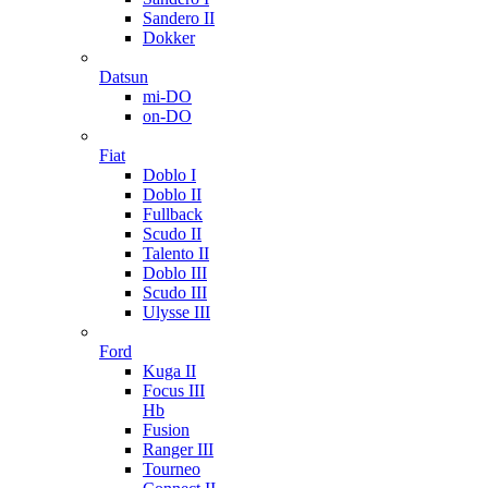
Sandero II
Dokker
Datsun
mi-DO
on-DO
Fiat
Doblo I
Doblo II
Fullback
Scudo II
Talento II
Doblo III
Scudo III
Ulysse III
Ford
Kuga II
Focus III
Hb
Fusion
Ranger III
Tourneo