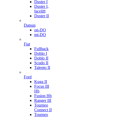
Duster I
Duster I,
facelift
Duster II
Datsun
on-DO
mi-DO
Fiat
Fullback
Doblo I
Doblo II
Scudo II
Talento II
Ford
Kuga II
Focus III
Hb
Fusion Hb
Ranger III
Tourneo
Connect II
Tourneo