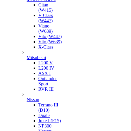
Citan
(W415)
V-Class
(W447)
Viano
(W639)
Vito (W447)
Vito (W639)
X-Class
Mitsubishi
L200 V
L200 IV
ASX I
Outlander
Sport
RVR III
Nissan
Terrano III
(D10)
Dualis
Juke I (F15)
NP300