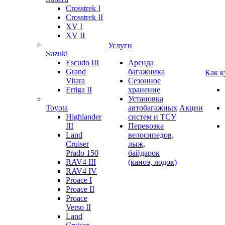
Crosstrek I
Crosstrek II
XV I
XV II
Услуги
Suzuki
Escudo III
Аренда
Grand
багажника
Как к
Vitara
Сезонное
Ertiga II
хранение
Установка
Toyota
автобагажных
Акции
Highlander
систем и ТСУ
III
Перевозка
Land
велосипедов,
Cruiser
лыж,
Prado 150
байдарок
RAV4 III
(каноэ, лодок)
RAV4 IV
Proace I
Proace II
Proace
Verso II
Land