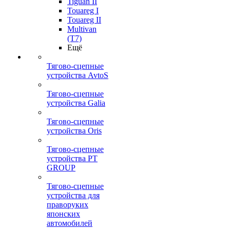
Tiguan II
Touareg I
Touareg II
Multivan
(T7)
Ещё
Тягово-сцепные
устройства AvtoS
Тягово-сцепные
устройства Galia
Тягово-сцепные
устройства Oris
Тягово-сцепные
устройства PT
GROUP
Тягово-сцепные
устройства для
праворуких
японских
автомобилей