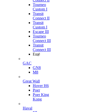
Connect II
Tourneo
Custom I
Transit
Connect II
Transit
Custom I
Escape III
Tourneo
Connect III
Transit
Connect III
Ещё
GAC
GN8
M8
Great Wall
Hover H6
Poer
Poer King
Kong
Haval