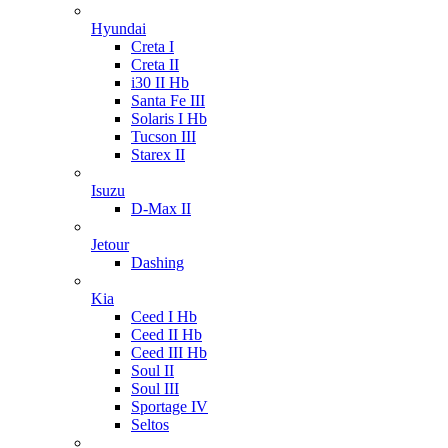
Hyundai
Creta I
Creta II
i30 II Hb
Santa Fe III
Solaris I Hb
Tucson III
Starex II
Isuzu
D-Max II
Jetour
Dashing
Kia
Ceed I Hb
Ceed II Hb
Ceed III Hb
Soul II
Soul III
Sportage IV
Seltos