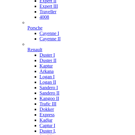
Expert II
Expert III
Traveller
4008
Porsche
Cayenne I
Cayenne II
Renault
Duster I
Duster II
Kaptur
Arkana
Logan I
Logan II
Sandero I
Sandero II
Kangoo II
Trafic III
Dokker
Express
Kadjar
Captur I
Duster I,