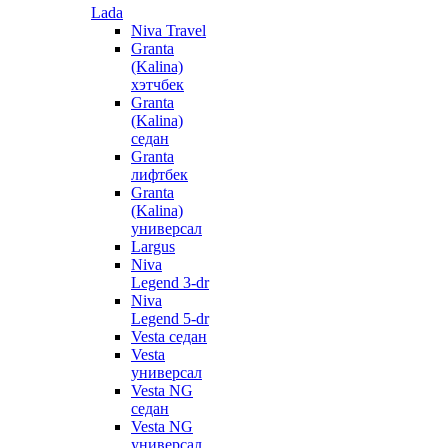
Lada
Niva Travel
Granta
(Kalina)
хэтчбек
Granta
(Kalina)
седан
Granta
лифтбек
Granta
(Kalina)
универсал
Largus
Niva
Legend 3-dr
Niva
Legend 5-dr
Vesta седан
Vesta
универсал
Vesta NG
седан
Vesta NG
универсал