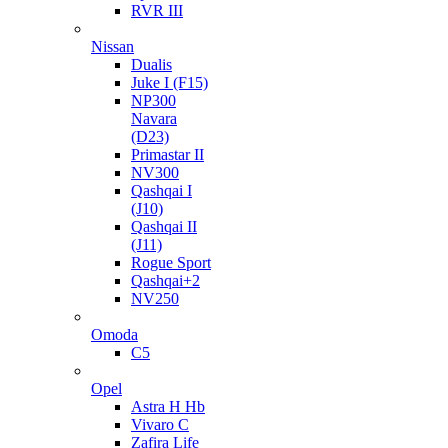
RVR III
Nissan
Dualis
Juke I (F15)
NP300
Navara
(D23)
Primastar II
NV300
Qashqai I
(J10)
Qashqai II
(J11)
Rogue Sport
Qashqai+2
NV250
Omoda
C5
Opel
Astra H Hb
Vivaro C
Zafira Life