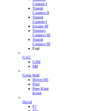
Custom I
Transit
Connect II
Transit
Custom I
Escape III
Tourneo
Connect III
Transit
Connect III
Ещё
GAC
GN8
M8
Great Wall
Hover H6
Poer
Poer King
Kong
Haval
F7
F7x