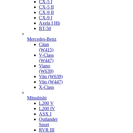
CX-5 I
CX-5 II
CX-9 II
CX-9 I
Axela I Hb
BT-50
Mercedes-Benz
Citan
(W415)
V-Class
(W447)
Viano
(W639)
Vito (W639)
Vito (W447)
X-Class
Mitsubishi
L200 V
L200 IV
ASX I
Outlander
Sport
RVR III