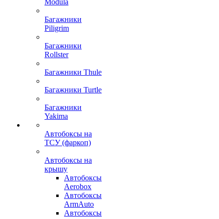
Modula
Багажники
Piligrim
Багажники
Rollster
Багажники Thule
Багажники Turtle
Багажники
Yakima
Автобоксы на
ТСУ (фаркоп)
Автобоксы на
крышу
Автобоксы
Aerobox
Автобоксы
ArmAuto
Автобоксы