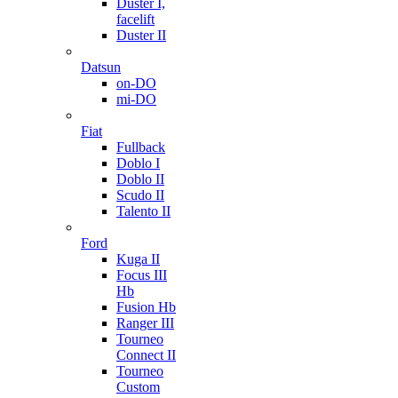
Duster I,
facelift
Duster II
Datsun
on-DO
mi-DO
Fiat
Fullback
Doblo I
Doblo II
Scudo II
Talento II
Ford
Kuga II
Focus III
Hb
Fusion Hb
Ranger III
Tourneo
Connect II
Tourneo
Custom