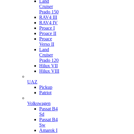
Land
Cruiser
Prado 150
RAV4 III
RAV4 IV
Proace I
Proace II
Proace
Verso II
Land
Cruiser
Prado 120
Hilux VII
Hilux VIII
UAZ
Pickup
Patriot
Volkswagen
Passat B4
Sd
Passat B4
Sw
Amarok I