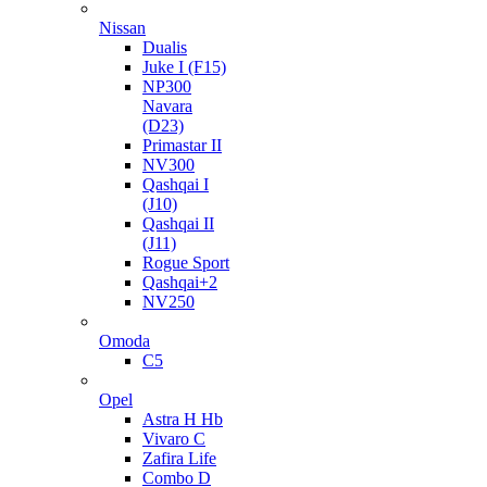
Nissan
Dualis
Juke I (F15)
NP300
Navara
(D23)
Primastar II
NV300
Qashqai I
(J10)
Qashqai II
(J11)
Rogue Sport
Qashqai+2
NV250
Omoda
C5
Opel
Astra H Hb
Vivaro C
Zafira Life
Combo D