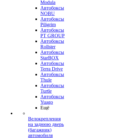
Modula
Автобоксы
NOBU
Автобоксы
Piligrim
Автобоксы
PT GROUP
Автобоксы
Rollster
Автобоксы
StarBOX
Автобоксы
Terra Drive
Автобоксы
Thule
Автобоксы
Turtle
Автобоксы
Yuago
Ещё
Велокрепления
на заднюю дверь
(багажник)
автомобиля