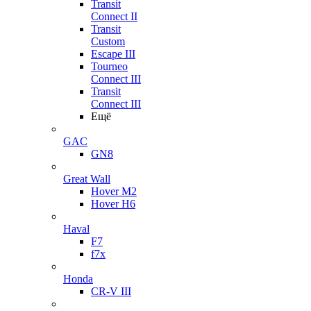
Transit
Connect II
Transit
Custom
Escape III
Tourneo
Connect III
Transit
Connect III
Ещё
GAC
GN8
Great Wall
Hover M2
Hover H6
Haval
F7
f7x
Honda
CR-V III