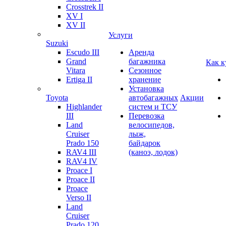
Crosstrek II
XV I
XV II
Услуги
Suzuki
Escudo III
Аренда
Grand
багажника
Как к
Vitara
Сезонное
Ertiga II
хранение
Установка
Toyota
автобагажных
Акции
Highlander
систем и ТСУ
III
Перевозка
Land
велосипедов,
Cruiser
лыж,
Prado 150
байдарок
RAV4 III
(каноэ, лодок)
RAV4 IV
Proace I
Proace II
Proace
Verso II
Land
Cruiser
Prado 120