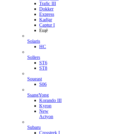
Trafic III
Dokker
Express
Kadjar
Captur I
Ещё
Solaris
HC
Sollers
ST6
ST8
Soueast
S06
SsangYong
Korando III
Kyron
New
Actyon
Subaru
Crosstrek I