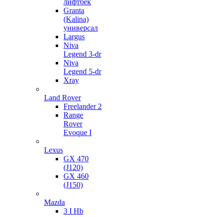
лифтбек
Granta
(Kalina)
универсал
Largus
Niva
Legend 3-dr
Niva
Legend 5-dr
Xray
Land Rover
Freelander 2
Range
Rover
Evoque I
Lexus
GX 470
(J120)
GX 460
(J150)
Mazda
3 I Hb