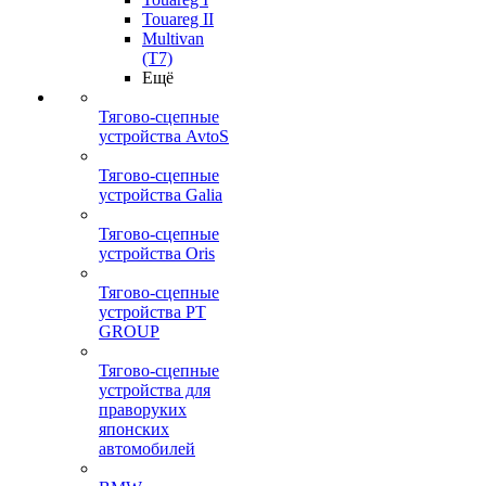
Touareg II
Multivan
(T7)
Ещё
Тягово-сцепные
устройства AvtoS
Тягово-сцепные
устройства Galia
Тягово-сцепные
устройства Oris
Тягово-сцепные
устройства PT
GROUP
Тягово-сцепные
устройства для
праворуких
японских
автомобилей