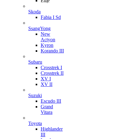
Ещё
Skoda
Fabia I Sd
SsangYong
New
Actyon
Kyron
Korando III
Subaru
Crosstrek I
Crosstrek II
XV I
XV II
Suzuki
Escudo III
Grand
Vitara
Toyota
Highlander
III