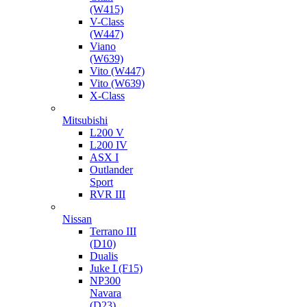
(W415)
V-Class
(W447)
Viano
(W639)
Vito (W447)
Vito (W639)
X-Class
Mitsubishi
L200 V
L200 IV
ASX I
Outlander
Sport
RVR III
Nissan
Terrano III
(D10)
Dualis
Juke I (F15)
NP300
Navara
(D23)