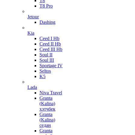
T8
T8 Pro
Jetour
Dashing
Kia
Ceed I Hb
Ceed II Hb
Ceed III Hb
Soul II
Soul III
Sportage IV
Seltos
K5
Lada
Niva Travel
Granta
(Kalina)
хэтчбек
Granta
(Kalina)
седан
Granta