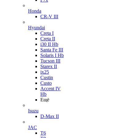
Honda
CR-V III
Hyundai
Creta I
Creta II
i30 II Hb
Santa Fe III
Solaris I Hb
Tucson III
Starex II
ix25
Custin
Custo
Accent IV
Hb
Ещё
Isuzu
D-Max II
JAC
T6