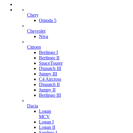
Chery
Omoda 5
Chevrolet
Niva
Citroen
Berlingo I
Berlingo II
SpaceTourer
Dispatch III
Jumpy III
C4 Aircross
Dispatch II
Jumpy II
Berlingo III
Dacia
Logan
MCV
Logan I
Logan II
Sandero I