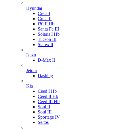
Hyundai
Creta I
Creta II
i30 II Hb
Santa Fe III
Solaris I Hb
Tucson III
Starex II
Isuzu
D-Max II
Jetour
Dashing
Kia
Ceed I Hb
Ceed II Hb
Ceed III Hb
Soul II
Soul III
Sportage IV
Seltos