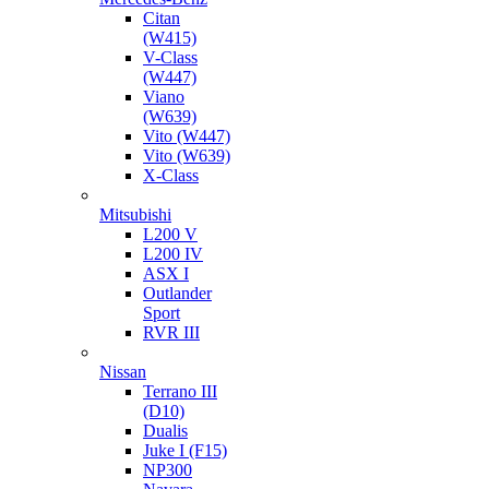
Citan
(W415)
V-Class
(W447)
Viano
(W639)
Vito (W447)
Vito (W639)
X-Class
Mitsubishi
L200 V
L200 IV
ASX I
Outlander
Sport
RVR III
Nissan
Terrano III
(D10)
Dualis
Juke I (F15)
NP300