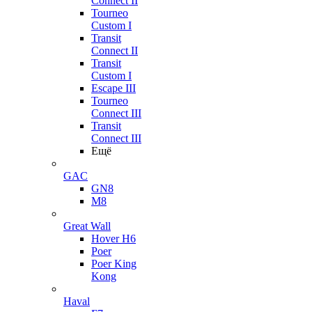
Connect II
Tourneo
Custom I
Transit
Connect II
Transit
Custom I
Escape III
Tourneo
Connect III
Transit
Connect III
Ещё
GAC
GN8
M8
Great Wall
Hover H6
Poer
Poer King
Kong
Haval