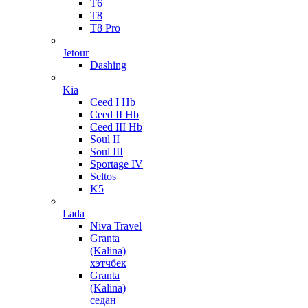
T6
T8
T8 Pro
Jetour
Dashing
Kia
Ceed I Hb
Ceed II Hb
Ceed III Hb
Soul II
Soul III
Sportage IV
Seltos
K5
Lada
Niva Travel
Granta
(Kalina)
хэтчбек
Granta
(Kalina)
седан