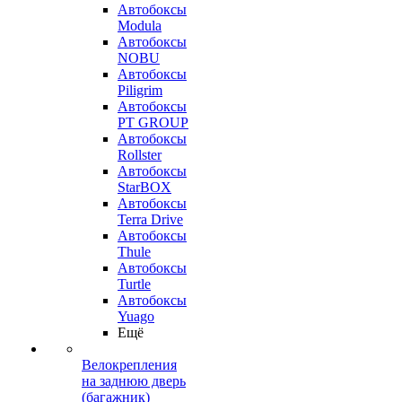
Автобоксы
Modula
Автобоксы
NOBU
Автобоксы
Piligrim
Автобоксы
PT GROUP
Автобоксы
Rollster
Автобоксы
StarBOX
Автобоксы
Terra Drive
Автобоксы
Thule
Автобоксы
Turtle
Автобоксы
Yuago
Ещё
Велокрепления
на заднюю дверь
(багажник)