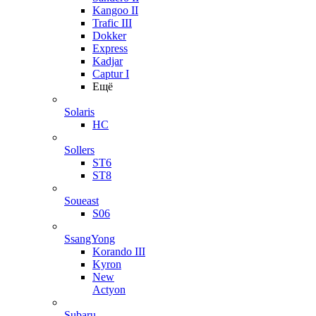
Kangoo II
Trafic III
Dokker
Express
Kadjar
Captur I
Ещё
Solaris
HC
Sollers
ST6
ST8
Soueast
S06
SsangYong
Korando III
Kyron
New
Actyon
Subaru