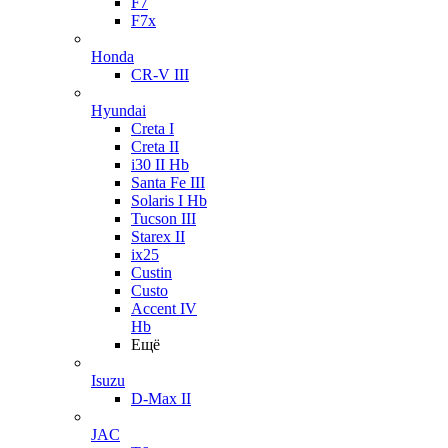
F7
F7x
Honda
CR-V III
Hyundai
Creta I
Creta II
i30 II Hb
Santa Fe III
Solaris I Hb
Tucson III
Starex II
ix25
Custin
Custo
Accent IV
Hb
Ещё
Isuzu
D-Max II
JAC