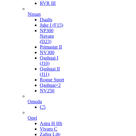
RVR III
Nissan
Dualis
Juke I (F15)
NP300
Navara
(D23)
Primastar II
NV300
Qashqai I
(J10)
Qashqai II
(J11)
Rogue Sport
Qashqai+2
NV250
Omoda
C5
Opel
Astra H Hb
Vivaro C
Zafira Life