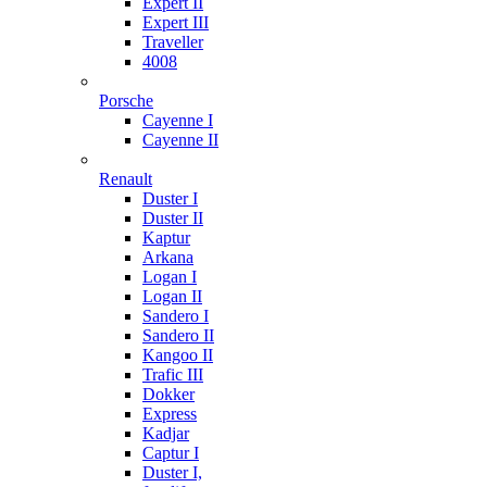
Expert II
Expert III
Traveller
4008
Porsche
Cayenne I
Cayenne II
Renault
Duster I
Duster II
Kaptur
Arkana
Logan I
Logan II
Sandero I
Sandero II
Kangoo II
Trafic III
Dokker
Express
Kadjar
Captur I
Duster I,