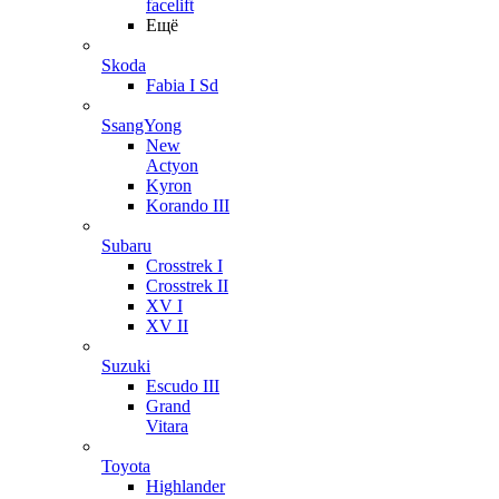
facelift
Ещё
Skoda
Fabia I Sd
SsangYong
New
Actyon
Kyron
Korando III
Subaru
Crosstrek I
Crosstrek II
XV I
XV II
Suzuki
Escudo III
Grand
Vitara
Toyota
Highlander