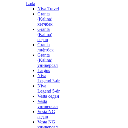
Lada
Niva Travel
Granta
(Kalina)
хэтчбек
Granta
(Kalina)
седан
Granta
лифтбек
Granta
(Kalina)
универсал
Largus
Niva
Legend 3-dr
Niva
Legend 5-dr
Vesta седан
Vesta
универсал
Vesta NG
седан
Vesta NG
универсал