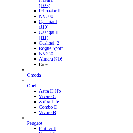
Navara
(D23)
Primastar II
NV300
Qashqai I
(J10)
Qashqai II
(J11)
Qashqai+2
Rogue Sport
NV250
Almera N16
Ещё
Omoda
Opel
Astra H Hb
Vivaro C
Zafira Life
Combo D
Vivaro B
Peugeot
Partner II