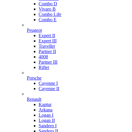
Combo D
Vivaro B
Combo Life
Combo E
Peugeot
Expert II
Expert III
Traveller
Partner II
4008
Partner III
Rifter
Porsche
Cayenne I
Cayenne II
Renault
Kaptur
Arkana
Logan I
Logan II
Sandero I
Sandero II