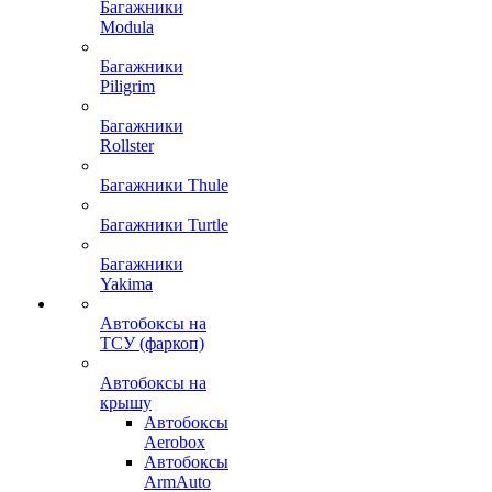
Багажники
Modula
Багажники
Piligrim
Багажники
Rollster
Багажники Thule
Багажники Turtle
Багажники
Yakima
Автобоксы на
ТСУ (фаркоп)
Автобоксы на
крышу
Автобоксы
Aerobox
Автобоксы
ArmAuto