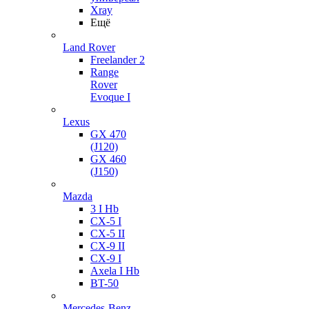
Xray
Ещё
Land Rover
Freelander 2
Range
Rover
Evoque I
Lexus
GX 470
(J120)
GX 460
(J150)
Mazda
3 I Hb
CX-5 I
CX-5 II
CX-9 II
CX-9 I
Axela I Hb
BT-50
Mercedes-Benz