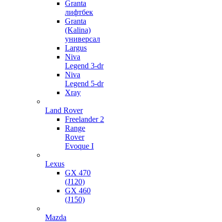
Granta
лифтбек
Granta
(Kalina)
универсал
Largus
Niva
Legend 3-dr
Niva
Legend 5-dr
Xray
Land Rover
Freelander 2
Range
Rover
Evoque I
Lexus
GX 470
(J120)
GX 460
(J150)
Mazda