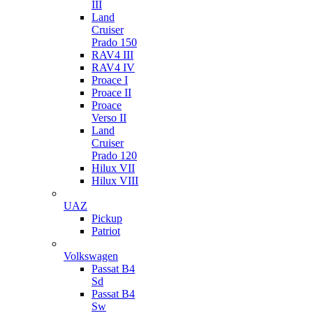
III
Land
Cruiser
Prado 150
RAV4 III
RAV4 IV
Proace I
Proace II
Proace
Verso II
Land
Cruiser
Prado 120
Hilux VII
Hilux VIII
UAZ
Pickup
Patriot
Volkswagen
Passat B4
Sd
Passat B4
Sw