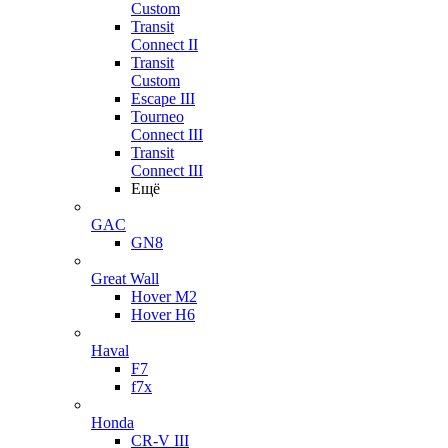
Custom
Transit
Connect II
Transit
Custom
Escape III
Tourneo
Connect III
Transit
Connect III
Ещё
GAC
GN8
Great Wall
Hover M2
Hover H6
Haval
F7
f7x
Honda
CR-V III