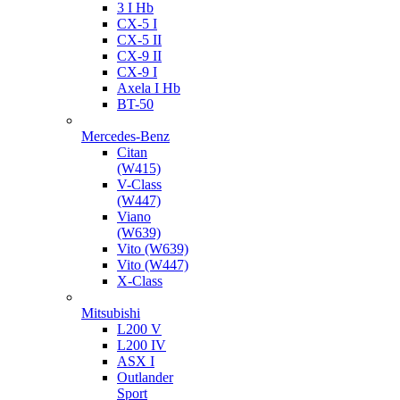
3 I Hb
CX-5 I
CX-5 II
CX-9 II
CX-9 I
Axela I Hb
BT-50
Mercedes-Benz
Citan
(W415)
V-Class
(W447)
Viano
(W639)
Vito (W639)
Vito (W447)
X-Class
Mitsubishi
L200 V
L200 IV
ASX I
Outlander
Sport