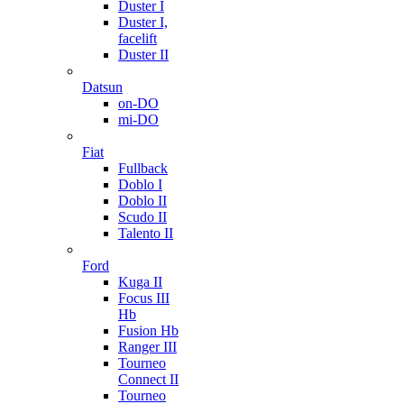
Duster I
Duster I,
facelift
Duster II
Datsun
on-DO
mi-DO
Fiat
Fullback
Doblo I
Doblo II
Scudo II
Talento II
Ford
Kuga II
Focus III
Hb
Fusion Hb
Ranger III
Tourneo
Connect II
Tourneo