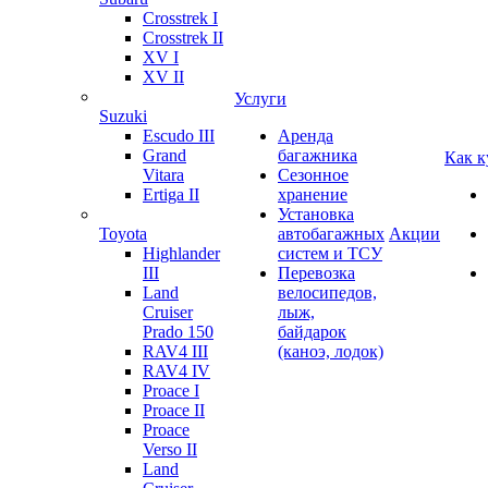
Crosstrek I
Crosstrek II
XV I
XV II
Услуги
Suzuki
Escudo III
Аренда
Grand
багажника
Как к
Vitara
Сезонное
Ertiga II
хранение
Установка
Toyota
автобагажных
Акции
Highlander
систем и ТСУ
III
Перевозка
Land
велосипедов,
Cruiser
лыж,
Prado 150
байдарок
RAV4 III
(каноэ, лодок)
RAV4 IV
Proace I
Proace II
Proace
Verso II
Land