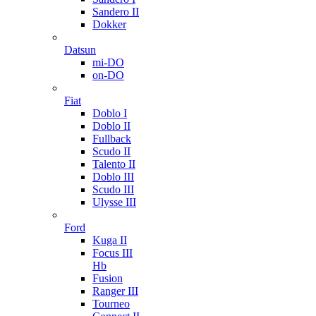
Sandero II
Dokker
Datsun
mi-DO
on-DO
Fiat
Doblo I
Doblo II
Fullback
Scudo II
Talento II
Doblo III
Scudo III
Ulysse III
Ford
Kuga II
Focus III
Hb
Fusion
Ranger III
Tourneo