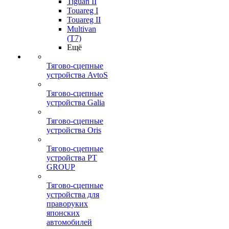
Tiguan II
Touareg I
Touareg II
Multivan
(T7)
Ещё
Тягово-сцепные
устройства AvtoS
Тягово-сцепные
устройства Galia
Тягово-сцепные
устройства Oris
Тягово-сцепные
устройства PT
GROUP
Тягово-сцепные
устройства для
праворуких
японских
автомобилей