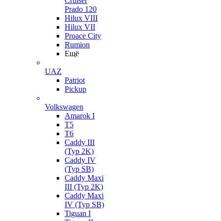
Cruiser
Prado 120
Hilux VIII
Hilux VII
Proace City
Rumion
Ещё
UAZ
Patriot
Pickup
Volkswagen
Amarok I
T5
T6
Caddy III
(Typ 2K)
Caddy IV
(Typ SB)
Caddy Maxi
III (Typ 2K)
Caddy Maxi
IV (Typ SB)
Tiguan I