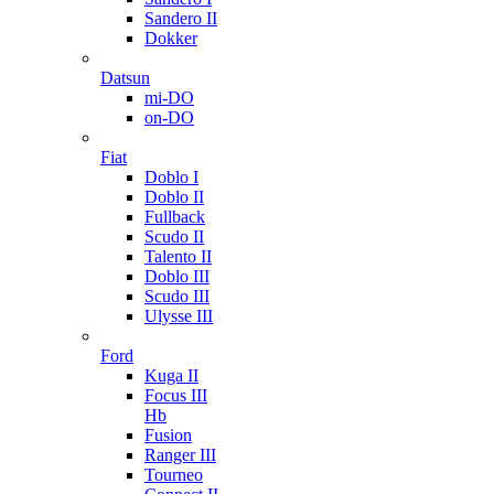
Sandero II
Dokker
Datsun
mi-DO
on-DO
Fiat
Doblo I
Doblo II
Fullback
Scudo II
Talento II
Doblo III
Scudo III
Ulysse III
Ford
Kuga II
Focus III
Hb
Fusion
Ranger III
Tourneo