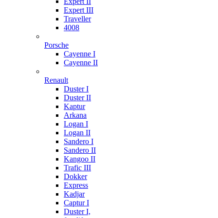
Expert II
Expert III
Traveller
4008
Porsche
Cayenne I
Cayenne II
Renault
Duster I
Duster II
Kaptur
Arkana
Logan I
Logan II
Sandero I
Sandero II
Kangoo II
Trafic III
Dokker
Express
Kadjar
Captur I
Duster I,