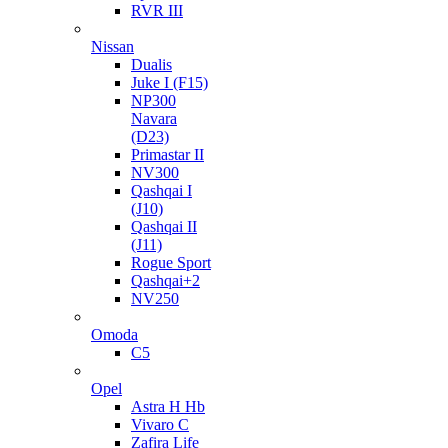
RVR III
Nissan
Dualis
Juke I (F15)
NP300
Navara
(D23)
Primastar II
NV300
Qashqai I
(J10)
Qashqai II
(J11)
Rogue Sport
Qashqai+2
NV250
Omoda
C5
Opel
Astra H Hb
Vivaro C
Zafira Life