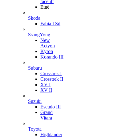
facelift
Ещё
Skoda
Fabia I Sd
SsangYong
New
Actyon
Kyron
Korando III
Subaru
Crosstrek I
Crosstrek II
XV I
XV II
Suzuki
Escudo III
Grand
Vitara
Toyota
Highlander