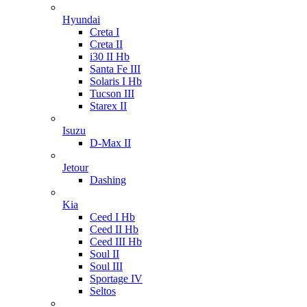
Hyundai
Creta I
Creta II
i30 II Hb
Santa Fe III
Solaris I Hb
Tucson III
Starex II
Isuzu
D-Max II
Jetour
Dashing
Kia
Ceed I Hb
Ceed II Hb
Ceed III Hb
Soul II
Soul III
Sportage IV
Seltos