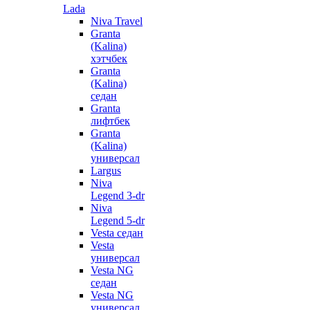
Lada
Niva Travel
Granta
(Kalina)
хэтчбек
Granta
(Kalina)
седан
Granta
лифтбек
Granta
(Kalina)
универсал
Largus
Niva
Legend 3-dr
Niva
Legend 5-dr
Vesta седан
Vesta
универсал
Vesta NG
седан
Vesta NG
универсал