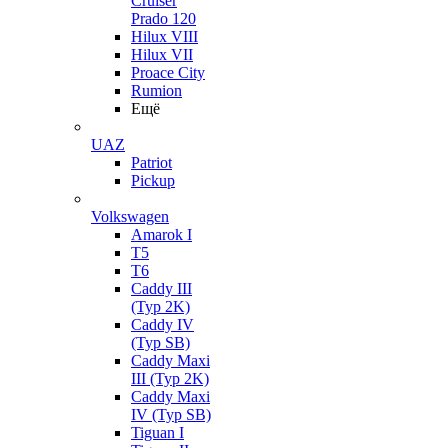
Cruiser
Prado 120
Hilux VIII
Hilux VII
Proace City
Rumion
Ещё
UAZ
Patriot
Pickup
Volkswagen
Amarok I
T5
T6
Caddy III
(Typ 2K)
Caddy IV
(Typ SB)
Caddy Maxi
III (Typ 2K)
Caddy Maxi
IV (Typ SB)
Tiguan I