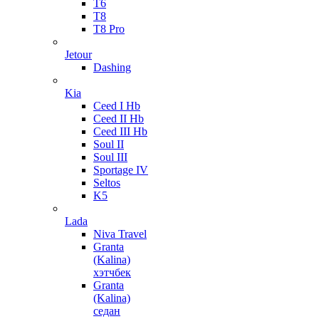
T6
T8
T8 Pro
Jetour
Dashing
Kia
Ceed I Hb
Ceed II Hb
Ceed III Hb
Soul II
Soul III
Sportage IV
Seltos
K5
Lada
Niva Travel
Granta
(Kalina)
хэтчбек
Granta
(Kalina)
седан