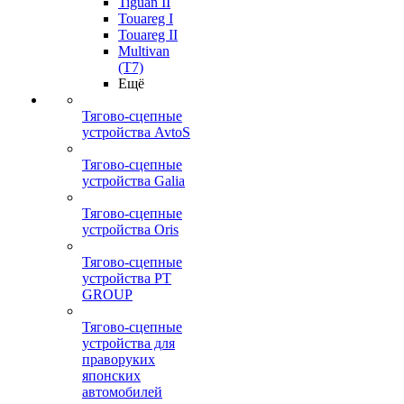
Tiguan II
Touareg I
Touareg II
Multivan
(T7)
Ещё
Тягово-сцепные
устройства AvtoS
Тягово-сцепные
устройства Galia
Тягово-сцепные
устройства Oris
Тягово-сцепные
устройства PT
GROUP
Тягово-сцепные
устройства для
праворуких
японских
автомобилей