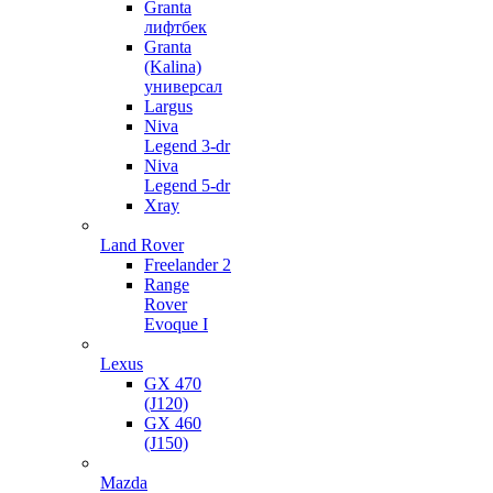
Granta
лифтбек
Granta
(Kalina)
универсал
Largus
Niva
Legend 3-dr
Niva
Legend 5-dr
Xray
Land Rover
Freelander 2
Range
Rover
Evoque I
Lexus
GX 470
(J120)
GX 460
(J150)
Mazda