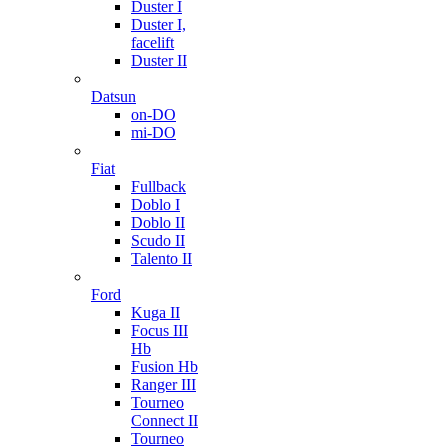
Duster I
Duster I,
facelift
Duster II
Datsun
on-DO
mi-DO
Fiat
Fullback
Doblo I
Doblo II
Scudo II
Talento II
Ford
Kuga II
Focus III
Hb
Fusion Hb
Ranger III
Tourneo
Connect II
Tourneo