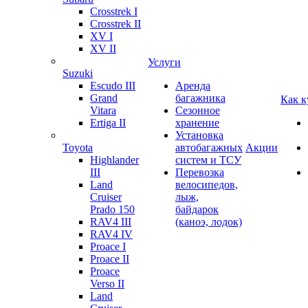
Crosstrek I
Crosstrek II
XV I
XV II
Услуги
Suzuki
Escudo III
Аренда
Grand
багажника
Как к
Vitara
Сезонное
Ertiga II
хранение
Установка
Toyota
автобагажных
Акции
Highlander
систем и ТСУ
III
Перевозка
Land
велосипедов,
Cruiser
лыж,
Prado 150
байдарок
RAV4 III
(каноэ, лодок)
RAV4 IV
Proace I
Proace II
Proace
Verso II
Land