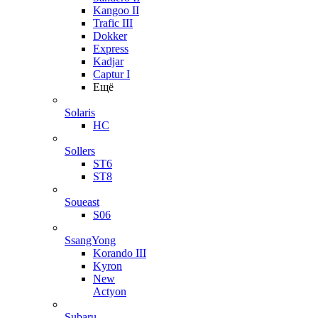
Kangoo II
Trafic III
Dokker
Express
Kadjar
Captur I
Ещё
Solaris
HC
Sollers
ST6
ST8
Soueast
S06
SsangYong
Korando III
Kyron
New
Actyon
Subaru