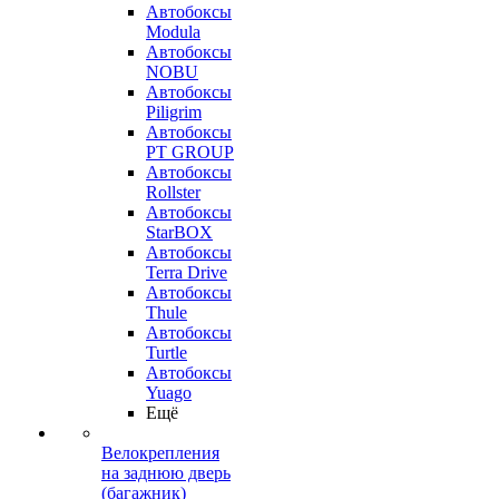
Автобоксы
Modula
Автобоксы
NOBU
Автобоксы
Piligrim
Автобоксы
PT GROUP
Автобоксы
Rollster
Автобоксы
StarBOX
Автобоксы
Terra Drive
Автобоксы
Thule
Автобоксы
Turtle
Автобоксы
Yuago
Ещё
Велокрепления
на заднюю дверь
(багажник)