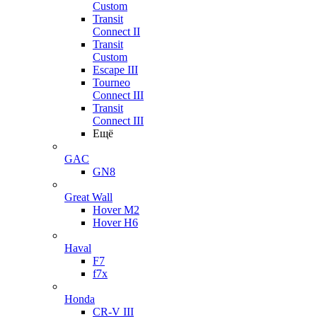
Custom
Transit
Connect II
Transit
Custom
Escape III
Tourneo
Connect III
Transit
Connect III
Ещё
GAC
GN8
Great Wall
Hover M2
Hover H6
Haval
F7
f7x
Honda
CR-V III