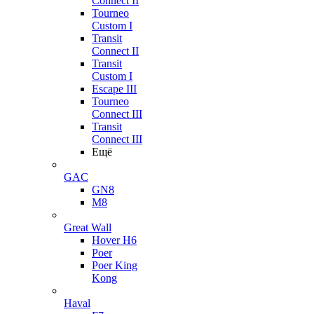
Connect II
Tourneo
Custom I
Transit
Connect II
Transit
Custom I
Escape III
Tourneo
Connect III
Transit
Connect III
Ещё
GAC
GN8
M8
Great Wall
Hover H6
Poer
Poer King
Kong
Haval