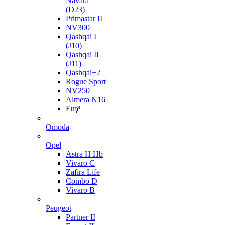
Navara
(D23)
Primastar II
NV300
Qashqai I
(J10)
Qashqai II
(J11)
Qashqai+2
Rogue Sport
NV250
Almera N16
Ещё
Omoda
Opel
Astra H Hb
Vivaro C
Zafira Life
Combo D
Vivaro B
Peugeot
Partner II