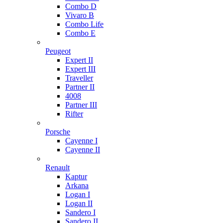
Combo D
Vivaro B
Combo Life
Combo E
Peugeot
Expert II
Expert III
Traveller
Partner II
4008
Partner III
Rifter
Porsche
Cayenne I
Cayenne II
Renault
Kaptur
Arkana
Logan I
Logan II
Sandero I
Sandero II