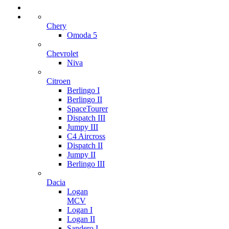
Chery
Omoda 5
Chevrolet
Niva
Citroen
Berlingo I
Berlingo II
SpaceTourer
Dispatch III
Jumpy III
C4 Aircross
Dispatch II
Jumpy II
Berlingo III
Dacia
Logan
MCV
Logan I
Logan II
Sandero I