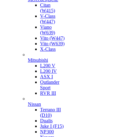
Citan
(W415)
V-Class
(W447)
Viano
(W639)
Vito (W447)
Vito (W639)
X-Class
Mitsubishi
L200 V
L200 IV
ASX I
Outlander
Sport
RVR III
Nissan
Terrano III
(D10)
Dualis
Juke I (F15)
NP300