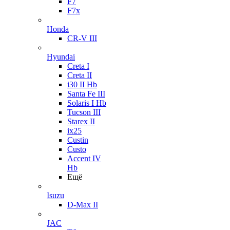
F7
F7x
Honda
CR-V III
Hyundai
Creta I
Creta II
i30 II Hb
Santa Fe III
Solaris I Hb
Tucson III
Starex II
ix25
Custin
Custo
Accent IV
Hb
Ещё
Isuzu
D-Max II
JAC