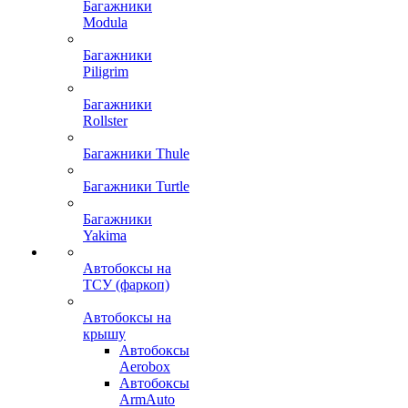
Багажники
Modula
Багажники
Piligrim
Багажники
Rollster
Багажники Thule
Багажники Turtle
Багажники
Yakima
Автобоксы на
ТСУ (фаркоп)
Автобоксы на
крышу
Автобоксы
Aerobox
Автобоксы
ArmAuto