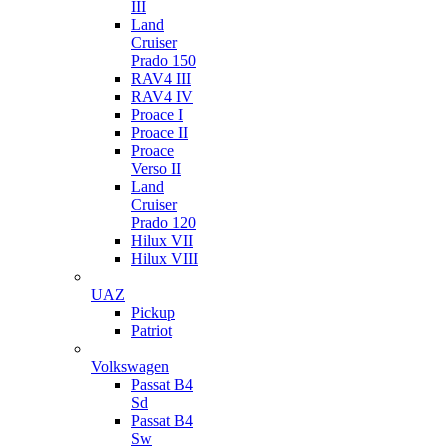
III
Land
Cruiser
Prado 150
RAV4 III
RAV4 IV
Proace I
Proace II
Proace
Verso II
Land
Cruiser
Prado 120
Hilux VII
Hilux VIII
UAZ
Pickup
Patriot
Volkswagen
Passat B4
Sd
Passat B4
Sw