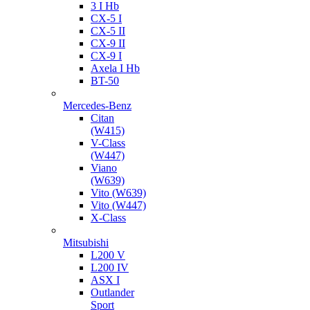
3 I Hb
CX-5 I
CX-5 II
CX-9 II
CX-9 I
Axela I Hb
BT-50
Mercedes-Benz
Citan
(W415)
V-Class
(W447)
Viano
(W639)
Vito (W639)
Vito (W447)
X-Class
Mitsubishi
L200 V
L200 IV
ASX I
Outlander
Sport