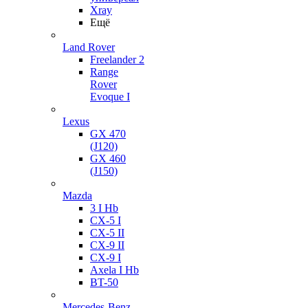
Xray
Ещё
Land Rover
Freelander 2
Range
Rover
Evoque I
Lexus
GX 470
(J120)
GX 460
(J150)
Mazda
3 I Hb
CX-5 I
CX-5 II
CX-9 II
CX-9 I
Axela I Hb
BT-50
Mercedes-Benz