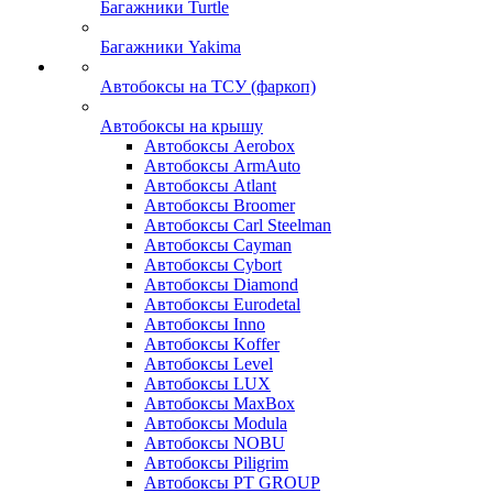
Багажники Turtle
Багажники Yakima
Автобоксы на ТСУ (фаркоп)
Автобоксы на крышу
Автобоксы Aerobox
Автобоксы ArmAuto
Автобоксы Atlant
Автобоксы Broomer
Автобоксы Carl Steelman
Автобоксы Cayman
Автобоксы Cybort
Автобоксы Diamond
Автобоксы Eurodetal
Автобоксы Inno
Автобоксы Koffer
Автобоксы Level
Автобоксы LUX
Автобоксы MaxBox
Автобоксы Modula
Автобоксы NOBU
Автобоксы Piligrim
Автобоксы PT GROUP