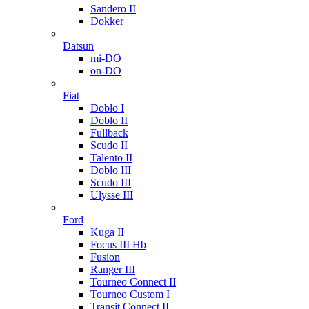
Sandero II
Dokker
Datsun
mi-DO
on-DO
Fiat
Doblo I
Doblo II
Fullback
Scudo II
Talento II
Doblo III
Scudo III
Ulysse III
Ford
Kuga II
Focus III Hb
Fusion
Ranger III
Tourneo Connect II
Tourneo Custom I
Transit Connect II