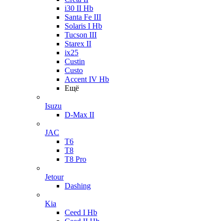
i30 II Hb
Santa Fe III
Solaris I Hb
Tucson III
Starex II
ix25
Custin
Custo
Accent IV Hb
Ещё
Isuzu
D-Max II
JAC
T6
T8
T8 Pro
Jetour
Dashing
Kia
Ceed I Hb