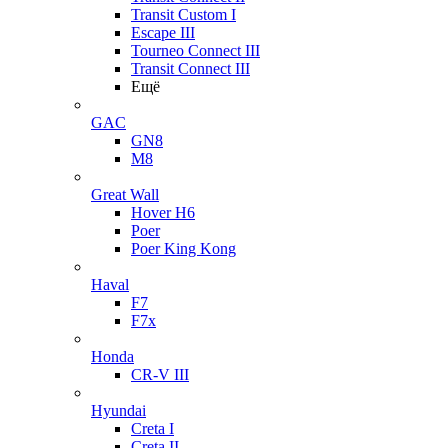
Transit Custom I
Escape III
Tourneo Connect III
Transit Connect III
Ещё
GAC
GN8
M8
Great Wall
Hover H6
Poer
Poer King Kong
Haval
F7
F7x
Honda
CR-V III
Hyundai
Creta I
Creta II