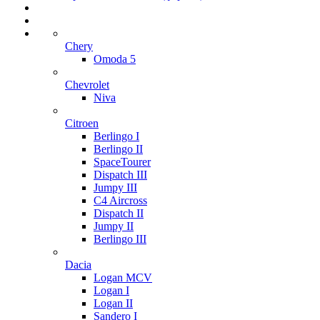
Chery
Omoda 5
Chevrolet
Niva
Citroen
Berlingo I
Berlingo II
SpaceTourer
Dispatch III
Jumpy III
C4 Aircross
Dispatch II
Jumpy II
Berlingo III
Dacia
Logan MCV
Logan I
Logan II
Sandero I