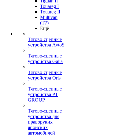
Tiguan II
Touareg I
Touareg II
Multivan
(T7)
Ещё
Тягово-сцепные
устройства AvtoS
Тягово-сцепные
устройства Galia
Тягово-сцепные
устройства Oris
Тягово-сцепные
устройства PT
GROUP
Тягово-сцепные
устройства для
праворуких
японских
автомобилей