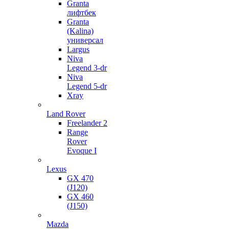
Granta
лифтбек
Granta
(Kalina)
универсал
Largus
Niva
Legend 3-dr
Niva
Legend 5-dr
Xray
Land Rover
Freelander 2
Range
Rover
Evoque I
Lexus
GX 470
(J120)
GX 460
(J150)
Mazda