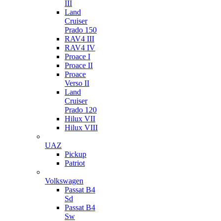
III
Land
Cruiser
Prado 150
RAV4 III
RAV4 IV
Proace I
Proace II
Proace
Verso II
Land
Cruiser
Prado 120
Hilux VII
Hilux VIII
UAZ
Pickup
Patriot
Volkswagen
Passat B4
Sd
Passat B4
Sw