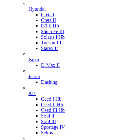
Hyundai
Creta I
Creta II
i30 II Hb
Santa Fe III
Solaris I Hb
Tucson III
Starex II
Isuzu
D-Max II
Jetour
Dashing
Kia
Ceed I Hb
Ceed II Hb
Ceed III Hb
Soul II
Soul III
Sportage IV
Seltos