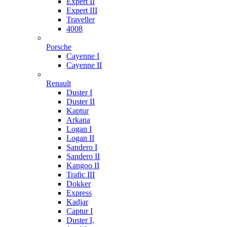
Expert II
Expert III
Traveller
4008
Porsche
Cayenne I
Cayenne II
Renault
Duster I
Duster II
Kaptur
Arkana
Logan I
Logan II
Sandero I
Sandero II
Kangoo II
Trafic III
Dokker
Express
Kadjar
Captur I
Duster I,