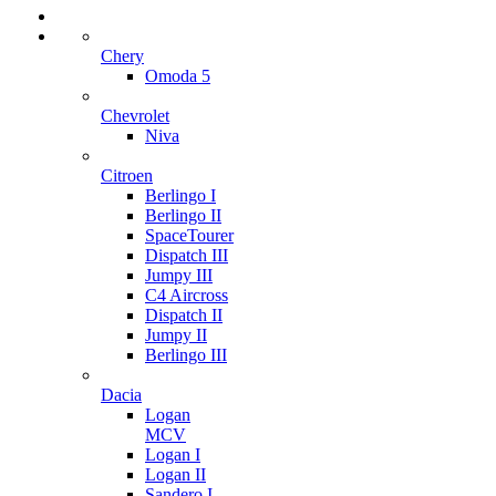
Chery
Omoda 5
Chevrolet
Niva
Citroen
Berlingo I
Berlingo II
SpaceTourer
Dispatch III
Jumpy III
C4 Aircross
Dispatch II
Jumpy II
Berlingo III
Dacia
Logan
MCV
Logan I
Logan II
Sandero I