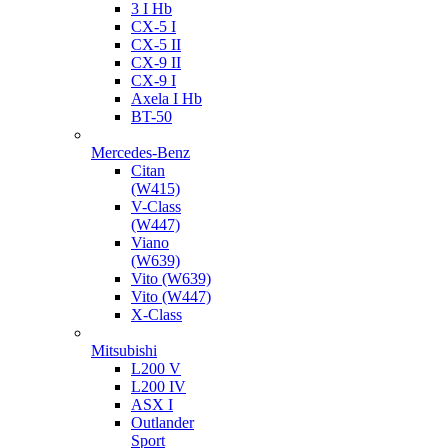
3 I Hb
CX-5 I
CX-5 II
CX-9 II
CX-9 I
Axela I Hb
BT-50
Mercedes-Benz
Citan
(W415)
V-Class
(W447)
Viano
(W639)
Vito (W639)
Vito (W447)
X-Class
Mitsubishi
L200 V
L200 IV
ASX I
Outlander
Sport