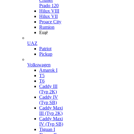
Cruiser
Prado 120
Hilux VIII
Hilux VII
Proace City
Rumion
Ещё
UAZ
Patriot
Pickup
Volkswagen
Amarok I
T5
T6
Caddy III
(Typ 2K)
Caddy IV
(Typ SB)
Caddy Maxi
III (Typ 2K)
Caddy Maxi
IV (Typ SB)
Tiguan I