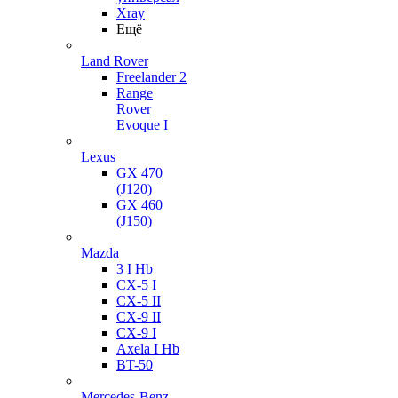
Xray
Ещё
Land Rover
Freelander 2
Range
Rover
Evoque I
Lexus
GX 470
(J120)
GX 460
(J150)
Mazda
3 I Hb
CX-5 I
CX-5 II
CX-9 II
CX-9 I
Axela I Hb
BT-50
Mercedes-Benz