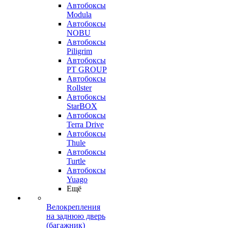
Автобоксы
Modula
Автобоксы
NOBU
Автобоксы
Piligrim
Автобоксы
PT GROUP
Автобоксы
Rollster
Автобоксы
StarBOX
Автобоксы
Terra Drive
Автобоксы
Thule
Автобоксы
Turtle
Автобоксы
Yuago
Ещё
Велокрепления
на заднюю дверь
(багажник)