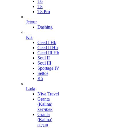
T6
T8
T8 Pro
Jetour
Dashing
Kia
Ceed I Hb
Ceed II Hb
Ceed III Hb
Soul II
Soul III
Sportage IV
Seltos
K5
Lada
Niva Travel
Granta
(Kalina)
хэтчбек
Granta
(Kalina)
седан