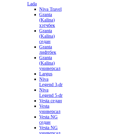
Lada
Niva Travel
Granta
(Kalina)
хэтчбек
Granta
(Kalina)
седан
Granta
лифтбек
Granta
(Kalina)
универсал
Largus
Niva
Legend 3-dr
Niva
Legend 5-dr
Vesta седан
Vesta
универсал
Vesta NG
седан
Vesta NG
универсал