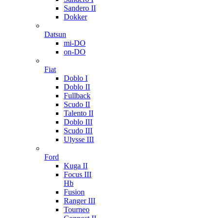
Sandero II
Dokker
Datsun
mi-DO
on-DO
Fiat
Doblo I
Doblo II
Fullback
Scudo II
Talento II
Doblo III
Scudo III
Ulysse III
Ford
Kuga II
Focus III
Hb
Fusion
Ranger III
Tourneo