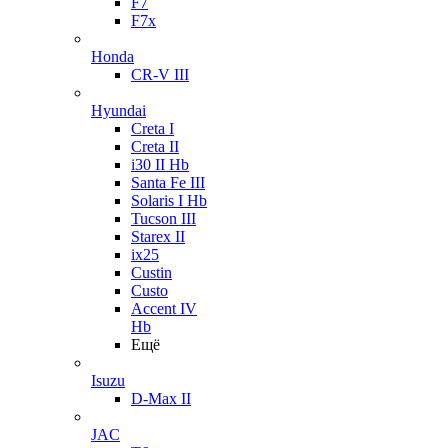
F7
F7x
Honda
CR-V III
Hyundai
Creta I
Creta II
i30 II Hb
Santa Fe III
Solaris I Hb
Tucson III
Starex II
ix25
Custin
Custo
Accent IV
Hb
Ещё
Isuzu
D-Max II
JAC