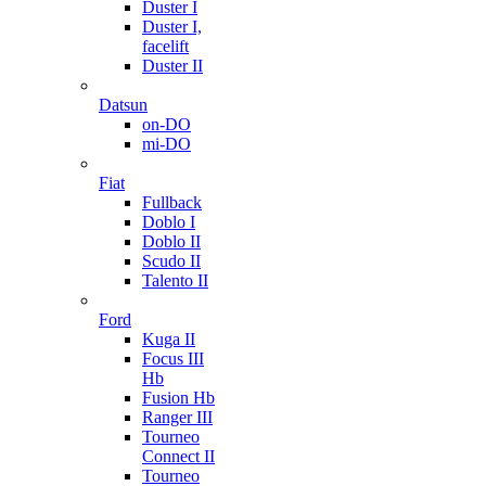
Duster I
Duster I,
facelift
Duster II
Datsun
on-DO
mi-DO
Fiat
Fullback
Doblo I
Doblo II
Scudo II
Talento II
Ford
Kuga II
Focus III
Hb
Fusion Hb
Ranger III
Tourneo
Connect II
Tourneo