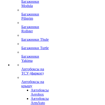
Багажники
Modula
Багажники
Piligrim
Багажники
Rollster
Багажники Thule
Багажники Turtle
Багажники
Yakima
Автобоксы на
ТСУ (фаркоп)
Автобоксы на
крышу
Автобоксы
Aerobox
Автобоксы
ArmAuto