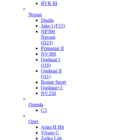
RVR III
Nissan
Dualis
Juke I (F15)
NP300
Navara
(D23)
Primastar II
NV300
Qashqai I
(J10)
Qashqai II
(J11)
Rogue Sport
Qashqai+2
NV250
Omoda
C5
Opel
Astra H Hb
Vivaro C
Zafira Life