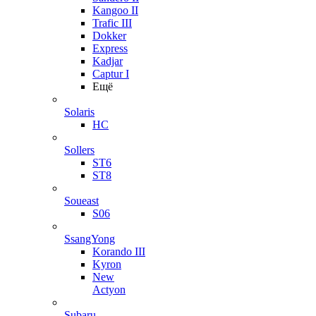
Kangoo II
Trafic III
Dokker
Express
Kadjar
Captur I
Ещё
Solaris
HC
Sollers
ST6
ST8
Soueast
S06
SsangYong
Korando III
Kyron
New
Actyon
Subaru