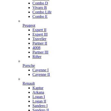
Combo D
Vivaro B
Combo Life
Combo E
Peugeot
Expert II
Expert III
Traveller
Partner II
4008
Partner III
Rifter
Porsche
Cayenne I
Cayenne II
Renault
Kaptur
Arkana
Logan I
Logan II
Sandero I
Sandero II