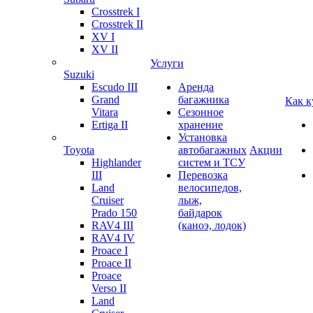
Crosstrek I
Crosstrek II
XV I
XV II
Услуги
Suzuki
Escudo III
Аренда
Grand
багажника
Как к
Vitara
Сезонное
Ertiga II
хранение
Установка
Toyota
автобагажных
Акции
Highlander
систем и ТСУ
III
Перевозка
Land
велосипедов,
Cruiser
лыж,
Prado 150
байдарок
RAV4 III
(каноэ, лодок)
RAV4 IV
Proace I
Proace II
Proace
Verso II
Land