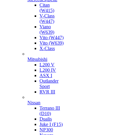
Citan
(W415)
V-Class
(W447)
Viano
(W639)
Vito (W447)
Vito (W639)
X-Class
Mitsubishi
L200 V
L200 IV
ASX I
Outlander
Sport
RVR III
Nissan
Terrano III
(D10)
Dualis
Juke I (F15)
NP300