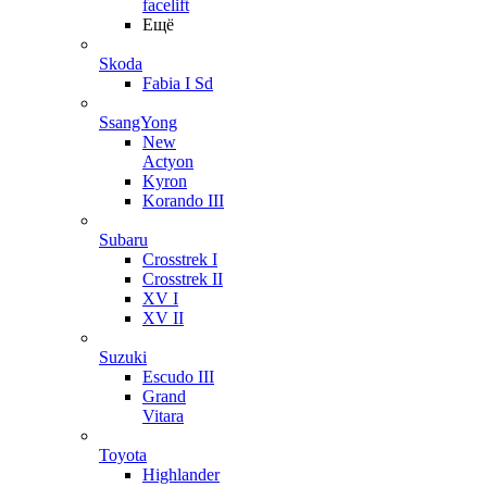
facelift
Ещё
Skoda
Fabia I Sd
SsangYong
New
Actyon
Kyron
Korando III
Subaru
Crosstrek I
Crosstrek II
XV I
XV II
Suzuki
Escudo III
Grand
Vitara
Toyota
Highlander