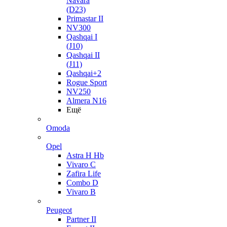
Navara
(D23)
Primastar II
NV300
Qashqai I
(J10)
Qashqai II
(J11)
Qashqai+2
Rogue Sport
NV250
Almera N16
Ещё
Omoda
Opel
Astra H Hb
Vivaro C
Zafira Life
Combo D
Vivaro B
Peugeot
Partner II