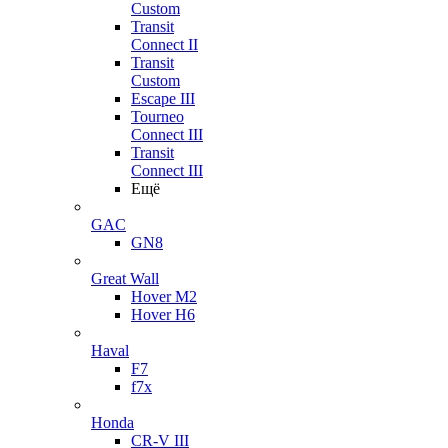
Custom
Transit
Connect II
Transit
Custom
Escape III
Tourneo
Connect III
Transit
Connect III
Ещё
GAC
GN8
Great Wall
Hover M2
Hover H6
Haval
F7
f7x
Honda
CR-V III