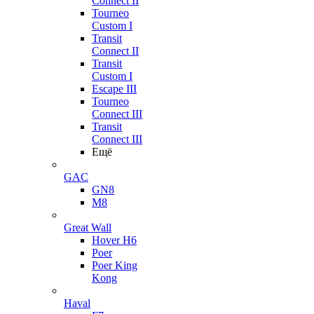
Connect II
Tourneo
Custom I
Transit
Connect II
Transit
Custom I
Escape III
Tourneo
Connect III
Transit
Connect III
Ещё
GAC
GN8
M8
Great Wall
Hover H6
Poer
Poer King
Kong
Haval