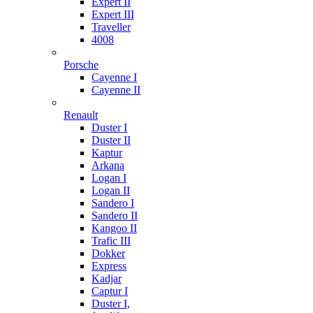
Expert II
Expert III
Traveller
4008
Porsche
Cayenne I
Cayenne II
Renault
Duster I
Duster II
Kaptur
Arkana
Logan I
Logan II
Sandero I
Sandero II
Kangoo II
Trafic III
Dokker
Express
Kadjar
Captur I
Duster I,