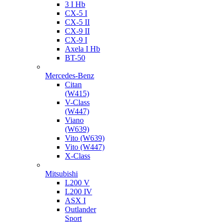
3 I Hb
CX-5 I
CX-5 II
CX-9 II
CX-9 I
Axela I Hb
BT-50
Mercedes-Benz
Citan
(W415)
V-Class
(W447)
Viano
(W639)
Vito (W639)
Vito (W447)
X-Class
Mitsubishi
L200 V
L200 IV
ASX I
Outlander
Sport