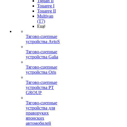
Tiguan II
Touareg I
Touareg II
Multivan
(T7)
Ещё
Тягово-сцепные
устройства AvtoS
Тягово-сцепные
устройства Galia
Тягово-сцепные
устройства Oris
Тягово-сцепные
устройства PT
GROUP
Тягово-сцепные
устройства для
праворуких
японских
автомобилей