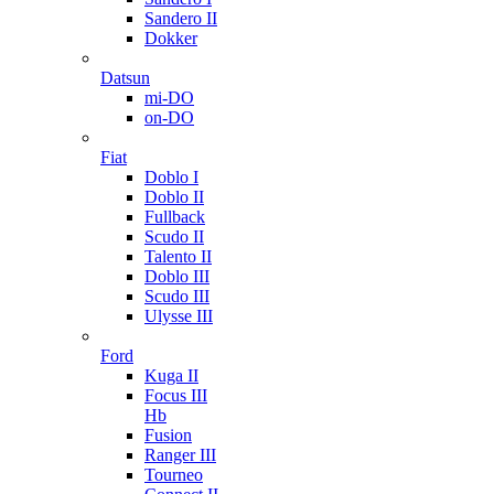
Sandero II
Dokker
Datsun
mi-DO
on-DO
Fiat
Doblo I
Doblo II
Fullback
Scudo II
Talento II
Doblo III
Scudo III
Ulysse III
Ford
Kuga II
Focus III
Hb
Fusion
Ranger III
Tourneo