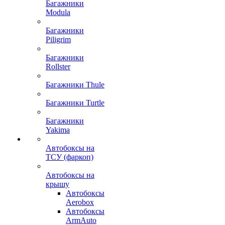
Багажники
Modula
Багажники
Piligrim
Багажники
Rollster
Багажники Thule
Багажники Turtle
Багажники
Yakima
Автобоксы на
ТСУ (фаркоп)
Автобоксы на
крышу
Автобоксы
Aerobox
Автобоксы
ArmAuto