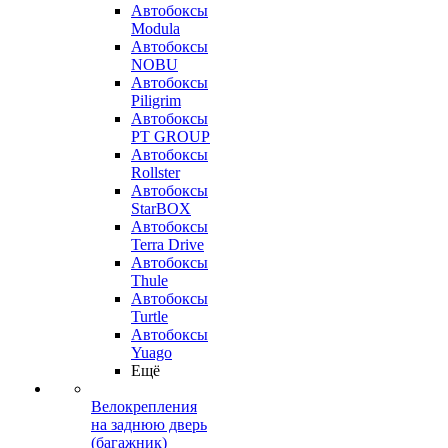
Автобоксы
Modula
Автобоксы
NOBU
Автобоксы
Piligrim
Автобоксы
PT GROUP
Автобоксы
Rollster
Автобоксы
StarBOX
Автобоксы
Terra Drive
Автобоксы
Thule
Автобоксы
Turtle
Автобоксы
Yuago
Ещё
Велокрепления
на заднюю дверь
(багажник)