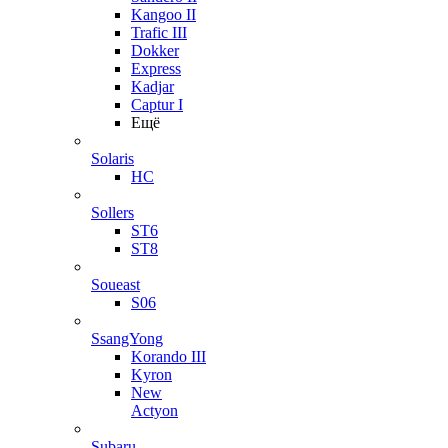
Kangoo II
Trafic III
Dokker
Express
Kadjar
Captur I
Ещё
Solaris
HC
Sollers
ST6
ST8
Soueast
S06
SsangYong
Korando III
Kyron
New
Actyon
Subaru