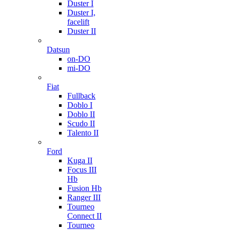
Duster I
Duster I,
facelift
Duster II
Datsun
on-DO
mi-DO
Fiat
Fullback
Doblo I
Doblo II
Scudo II
Talento II
Ford
Kuga II
Focus III
Hb
Fusion Hb
Ranger III
Tourneo
Connect II
Tourneo