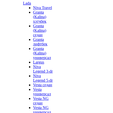
Lada
Niva Travel
Granta
(Kalina)
хэтчбек
Granta
(Kalina)
седан
Granta
лифтбек
Granta
(Kalina)
универсал
Largus
Niva
Legend 3-dr
Niva
Legend 5-dr
Vesta седан
Vesta
универсал
Vesta NG
седан
Vesta NG
универсал