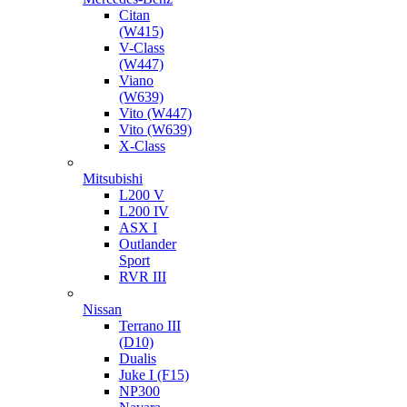
Citan
(W415)
V-Class
(W447)
Viano
(W639)
Vito (W447)
Vito (W639)
X-Class
Mitsubishi
L200 V
L200 IV
ASX I
Outlander
Sport
RVR III
Nissan
Terrano III
(D10)
Dualis
Juke I (F15)
NP300