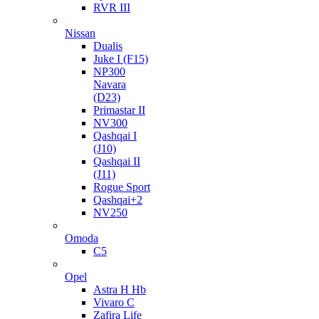
RVR III
Nissan
Dualis
Juke I (F15)
NP300
Navara
(D23)
Primastar II
NV300
Qashqai I
(J10)
Qashqai II
(J11)
Rogue Sport
Qashqai+2
NV250
Omoda
C5
Opel
Astra H Hb
Vivaro C
Zafira Life