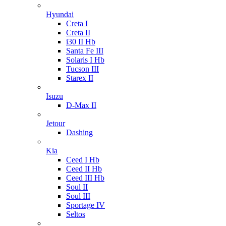
Hyundai
Creta I
Creta II
i30 II Hb
Santa Fe III
Solaris I Hb
Tucson III
Starex II
Isuzu
D-Max II
Jetour
Dashing
Kia
Ceed I Hb
Ceed II Hb
Ceed III Hb
Soul II
Soul III
Sportage IV
Seltos