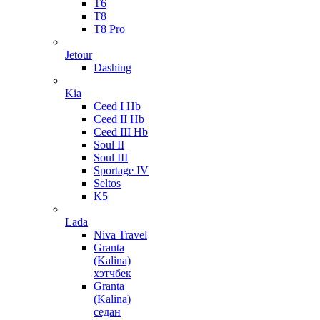
T6
T8
T8 Pro
Jetour
Dashing
Kia
Ceed I Hb
Ceed II Hb
Ceed III Hb
Soul II
Soul III
Sportage IV
Seltos
K5
Lada
Niva Travel
Granta
(Kalina)
хэтчбек
Granta
(Kalina)
седан