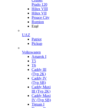
Cruiser
Prado 120
Hilux VIII
Hilux VII
Proace City
Rumion
Ещё
UAZ
Patriot
Pickup
Volkswagen
Amarok I
T5
T6
Caddy III
(Typ 2K)
Caddy IV
(Typ SB)
Caddy Maxi
III (Typ 2K)
Caddy Maxi
IV (Typ SB)
Tiguan I