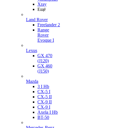
Xray
Ещё
Land Rover
Freelander 2
Range
Rover
Evoque I
Lexus
GX 470
(J120)
GX 460
(J150)
Mazda
3 I Hb
CX-5 I
CX-5 II
CX-9 II
CX-9 I
Axela I Hb
BT-50
Mercedes-Benz