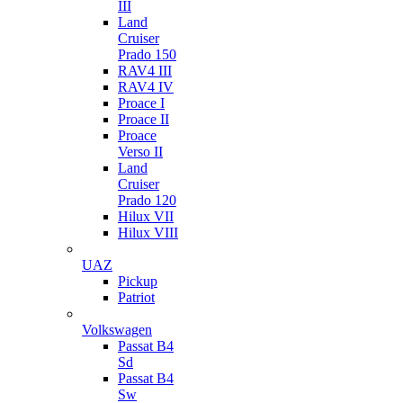
III
Land
Cruiser
Prado 150
RAV4 III
RAV4 IV
Proace I
Proace II
Proace
Verso II
Land
Cruiser
Prado 120
Hilux VII
Hilux VIII
UAZ
Pickup
Patriot
Volkswagen
Passat B4
Sd
Passat B4
Sw