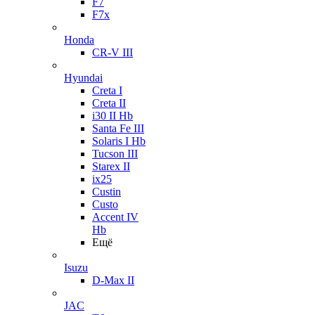
F7
F7x
Honda
CR-V III
Hyundai
Creta I
Creta II
i30 II Hb
Santa Fe III
Solaris I Hb
Tucson III
Starex II
ix25
Custin
Custo
Accent IV
Hb
Ещё
Isuzu
D-Max II
JAC