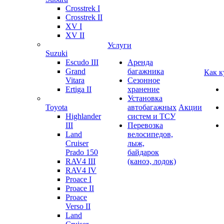
Crosstrek I
Crosstrek II
XV I
XV II
Услуги
Suzuki
Escudo III
Аренда
Grand
багажника
Как к
Vitara
Сезонное
Ertiga II
хранение
Установка
Toyota
автобагажных
Акции
Highlander
систем и ТСУ
III
Перевозка
Land
велосипедов,
Cruiser
лыж,
Prado 150
байдарок
RAV4 III
(каноэ, лодок)
RAV4 IV
Proace I
Proace II
Proace
Verso II
Land