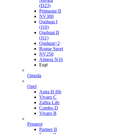
Navara
(D23)
Primastar II
NV300
Qashqai I
(J10)
Qashqai II
(J11)
Qashqai+2
Rogue Sport
NV250
Almera N16
Ещё
Omoda
Opel
Astra H Hb
Vivaro C
Zafira Life
Combo D
Vivaro B
Peugeot
Partner II