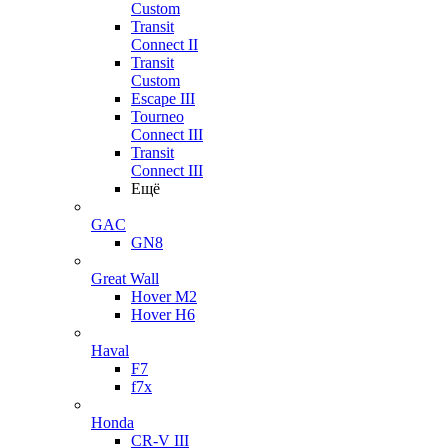
Custom
Transit
Connect II
Transit
Custom
Escape III
Tourneo
Connect III
Transit
Connect III
Ещё
GAC
GN8
Great Wall
Hover M2
Hover H6
Haval
F7
f7x
Honda
CR-V III