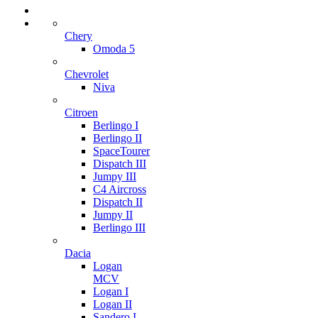
Chery
Omoda 5
Chevrolet
Niva
Citroen
Berlingo I
Berlingo II
SpaceTourer
Dispatch III
Jumpy III
C4 Aircross
Dispatch II
Jumpy II
Berlingo III
Dacia
Logan
MCV
Logan I
Logan II
Sandero I