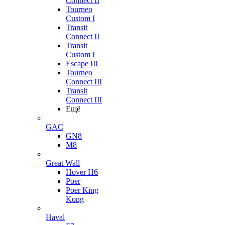
Connect II
Tourneo
Custom I
Transit
Connect II
Transit
Custom I
Escape III
Tourneo
Connect III
Transit
Connect III
Ещё
GAC
GN8
M8
Great Wall
Hover H6
Poer
Poer King
Kong
Haval