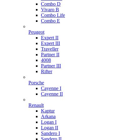
Combo D
Vivaro B
Combo Life
Combo E
Peugeot
Expert II
Expert III
Traveller
Partner II
4008
Partner III
Rifter
Porsche
Cayenne I
Cayenne II
Renault
Kaptur
Arkana
Logan I
Logan II
Sandero I
Sandero II