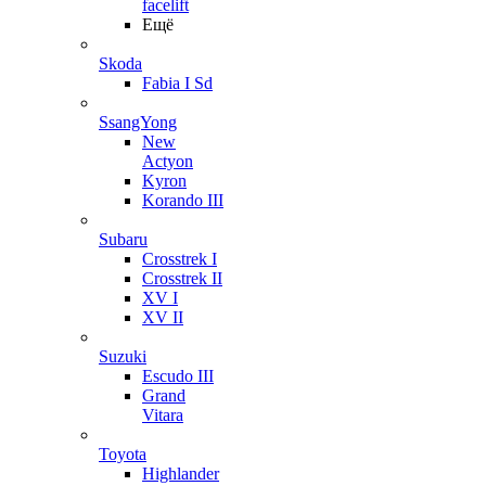
facelift
Ещё
Skoda
Fabia I Sd
SsangYong
New
Actyon
Kyron
Korando III
Subaru
Crosstrek I
Crosstrek II
XV I
XV II
Suzuki
Escudo III
Grand
Vitara
Toyota
Highlander