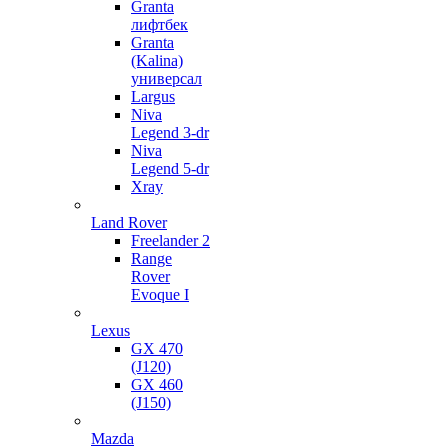
Granta
лифтбек
Granta
(Kalina)
универсал
Largus
Niva
Legend 3-dr
Niva
Legend 5-dr
Xray
Land Rover
Freelander 2
Range
Rover
Evoque I
Lexus
GX 470
(J120)
GX 460
(J150)
Mazda