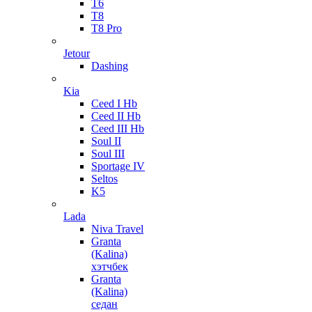
T6
T8
T8 Pro
Jetour
Dashing
Kia
Ceed I Hb
Ceed II Hb
Ceed III Hb
Soul II
Soul III
Sportage IV
Seltos
K5
Lada
Niva Travel
Granta
(Kalina)
хэтчбек
Granta
(Kalina)
седан