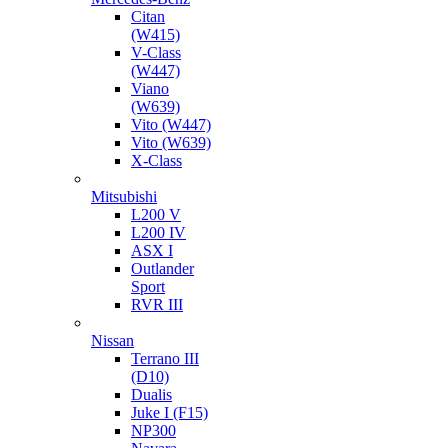
Citan
(W415)
V-Class
(W447)
Viano
(W639)
Vito (W447)
Vito (W639)
X-Class
Mitsubishi
L200 V
L200 IV
ASX I
Outlander
Sport
RVR III
Nissan
Terrano III
(D10)
Dualis
Juke I (F15)
NP300