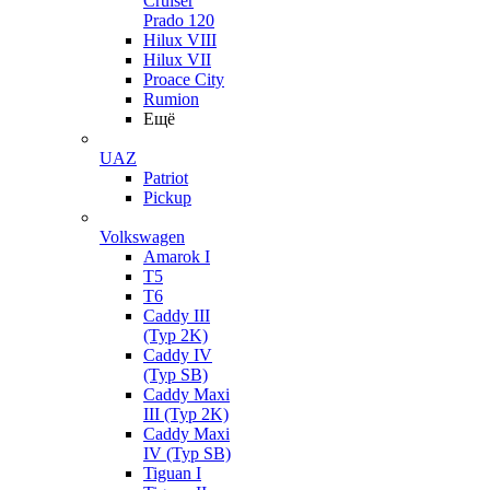
Cruiser
Prado 120
Hilux VIII
Hilux VII
Proace City
Rumion
Ещё
UAZ
Patriot
Pickup
Volkswagen
Amarok I
T5
T6
Caddy III
(Typ 2K)
Caddy IV
(Typ SB)
Caddy Maxi
III (Typ 2K)
Caddy Maxi
IV (Typ SB)
Tiguan I