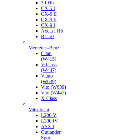
3 I Hb
CX-5 I
CX-5 II
CX-9 II
CX-9 I
Axela I Hb
BT-50
Mercedes-Benz
Citan
(W415)
V-Class
(W447)
Viano
(W639)
Vito (W639)
Vito (W447)
X-Class
Mitsubishi
L200 V
L200 IV
ASX I
Outlander
Sport