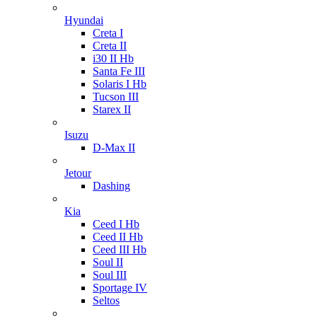
Hyundai
Creta I
Creta II
i30 II Hb
Santa Fe III
Solaris I Hb
Tucson III
Starex II
Isuzu
D-Max II
Jetour
Dashing
Kia
Ceed I Hb
Ceed II Hb
Ceed III Hb
Soul II
Soul III
Sportage IV
Seltos