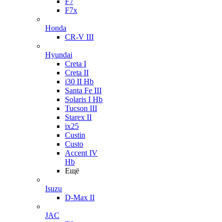
F7
F7x
Honda
CR-V III
Hyundai
Creta I
Creta II
i30 II Hb
Santa Fe III
Solaris I Hb
Tucson III
Starex II
ix25
Custin
Custo
Accent IV
Hb
Ещё
Isuzu
D-Max II
JAC