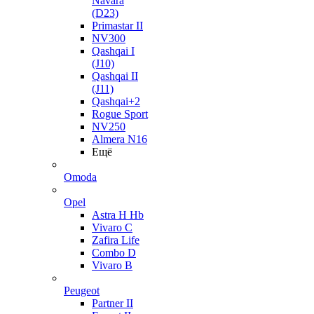
Navara
(D23)
Primastar II
NV300
Qashqai I
(J10)
Qashqai II
(J11)
Qashqai+2
Rogue Sport
NV250
Almera N16
Ещё
Omoda
Opel
Astra H Hb
Vivaro C
Zafira Life
Combo D
Vivaro B
Peugeot
Partner II