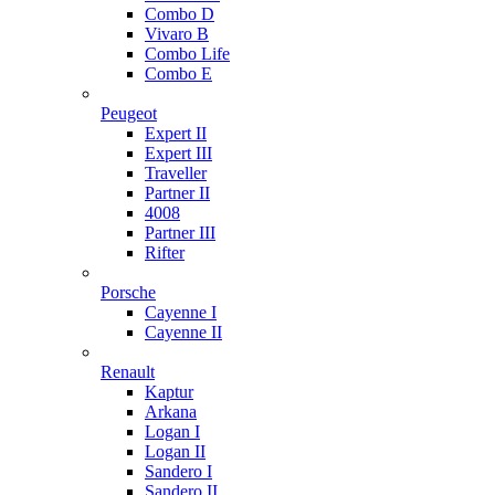
Combo D
Vivaro B
Combo Life
Combo E
Peugeot
Expert II
Expert III
Traveller
Partner II
4008
Partner III
Rifter
Porsche
Cayenne I
Cayenne II
Renault
Kaptur
Arkana
Logan I
Logan II
Sandero I
Sandero II