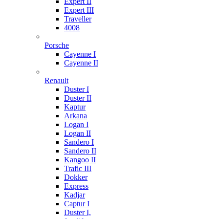
Expert II
Expert III
Traveller
4008
Porsche
Cayenne I
Cayenne II
Renault
Duster I
Duster II
Kaptur
Arkana
Logan I
Logan II
Sandero I
Sandero II
Kangoo II
Trafic III
Dokker
Express
Kadjar
Captur I
Duster I,