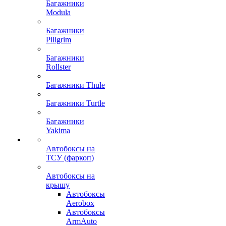
Багажники
Modula
Багажники
Piligrim
Багажники
Rollster
Багажники Thule
Багажники Turtle
Багажники
Yakima
Автобоксы на
ТСУ (фаркоп)
Автобоксы на
крышу
Автобоксы
Aerobox
Автобоксы
ArmAuto