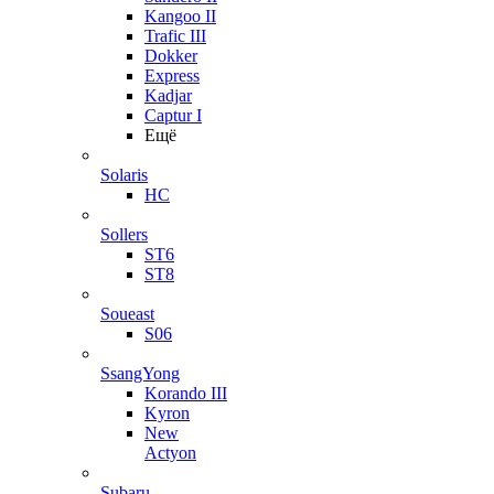
Kangoo II
Trafic III
Dokker
Express
Kadjar
Captur I
Ещё
Solaris
HC
Sollers
ST6
ST8
Soueast
S06
SsangYong
Korando III
Kyron
New
Actyon
Subaru