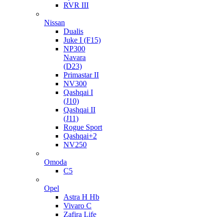
RVR III
Nissan
Dualis
Juke I (F15)
NP300
Navara
(D23)
Primastar II
NV300
Qashqai I
(J10)
Qashqai II
(J11)
Rogue Sport
Qashqai+2
NV250
Omoda
C5
Opel
Astra H Hb
Vivaro C
Zafira Life