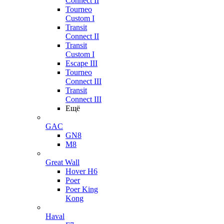
Connect II
Tourneo
Custom I
Transit
Connect II
Transit
Custom I
Escape III
Tourneo
Connect III
Transit
Connect III
Ещё
GAC
GN8
M8
Great Wall
Hover H6
Poer
Poer King
Kong
Haval