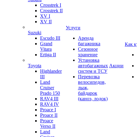
Crosstrek I
Crosstrek II
XV I
XV II
Услуги
Suzuki
Escudo III
Аренда
Grand
багажника
Как к
Vitara
Сезонное
Ertiga II
хранение
Установка
Toyota
автобагажных
Акции
Highlander
систем и ТСУ
III
Перевозка
Land
велосипедов,
Cruiser
лыж,
Prado 150
байдарок
RAV4 III
(каноэ, лодок)
RAV4 IV
Proace I
Proace II
Proace
Verso II
Land