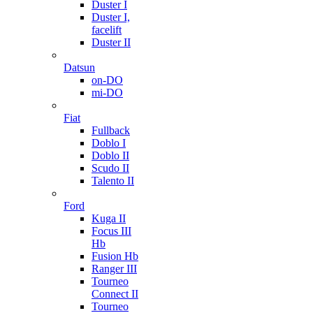
Duster I
Duster I,
facelift
Duster II
Datsun
on-DO
mi-DO
Fiat
Fullback
Doblo I
Doblo II
Scudo II
Talento II
Ford
Kuga II
Focus III
Hb
Fusion Hb
Ranger III
Tourneo
Connect II
Tourneo