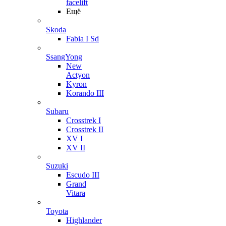
facelift
Ещё
Skoda
Fabia I Sd
SsangYong
New
Actyon
Kyron
Korando III
Subaru
Crosstrek I
Crosstrek II
XV I
XV II
Suzuki
Escudo III
Grand
Vitara
Toyota
Highlander