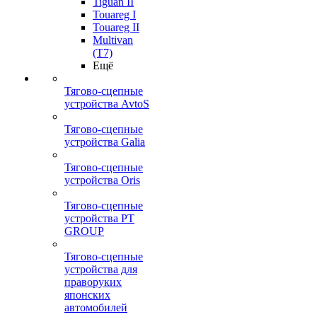
Tiguan II
Touareg I
Touareg II
Multivan
(T7)
Ещё
Тягово-сцепные
устройства AvtoS
Тягово-сцепные
устройства Galia
Тягово-сцепные
устройства Oris
Тягово-сцепные
устройства PT
GROUP
Тягово-сцепные
устройства для
праворуких
японских
автомобилей