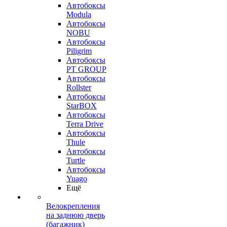
Автобоксы
Modula
Автобоксы
NOBU
Автобоксы
Piligrim
Автобоксы
PT GROUP
Автобоксы
Rollster
Автобоксы
StarBOX
Автобоксы
Terra Drive
Автобоксы
Thule
Автобоксы
Turtle
Автобоксы
Yuago
Ещё
Велокрепления
на заднюю дверь
(багажник)