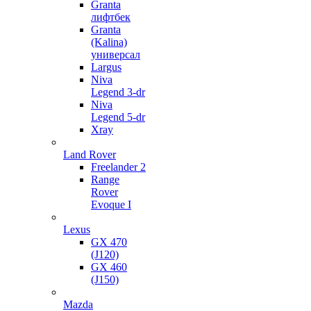
Granta
лифтбек
Granta
(Kalina)
универсал
Largus
Niva
Legend 3-dr
Niva
Legend 5-dr
Xray
Land Rover
Freelander 2
Range
Rover
Evoque I
Lexus
GX 470
(J120)
GX 460
(J150)
Mazda