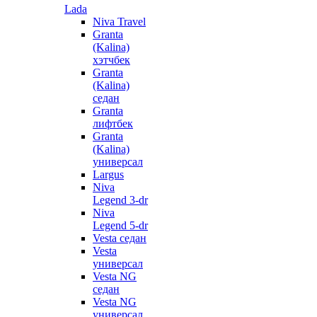
Lada
Niva Travel
Granta
(Kalina)
хэтчбек
Granta
(Kalina)
седан
Granta
лифтбек
Granta
(Kalina)
универсал
Largus
Niva
Legend 3-dr
Niva
Legend 5-dr
Vesta седан
Vesta
универсал
Vesta NG
седан
Vesta NG
универсал