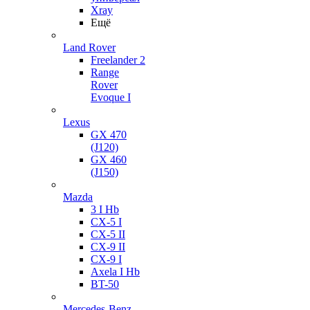
Xray
Ещё
Land Rover
Freelander 2
Range
Rover
Evoque I
Lexus
GX 470
(J120)
GX 460
(J150)
Mazda
3 I Hb
CX-5 I
CX-5 II
CX-9 II
CX-9 I
Axela I Hb
BT-50
Mercedes-Benz