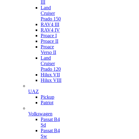
III
Land
Cruiser
Prado 150
RAV4 III
RAV4 IV
Proace I
Proace II
Proace
Verso II
Land
Cruiser
Prado 120
Hilux VII
Hilux VIII
UAZ
Pickup
Patriot
Volkswagen
Passat B4
Sd
Passat B4
Sw