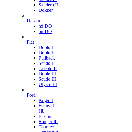
Sandero II
Dokker
Datsun
mi-DO
on-DO
Fiat
Doblo I
Doblo II
Fullback
Scudo II
Talento II
Doblo III
Scudo III
Ulysse III
Ford
Kuga II
Focus III
Hb
Fusion
Ranger III
Tourneo