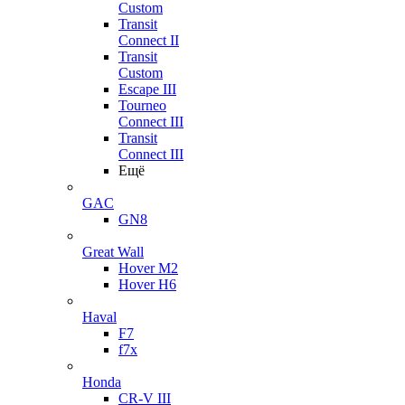
Custom
Transit
Connect II
Transit
Custom
Escape III
Tourneo
Connect III
Transit
Connect III
Ещё
GAC
GN8
Great Wall
Hover M2
Hover H6
Haval
F7
f7x
Honda
CR-V III