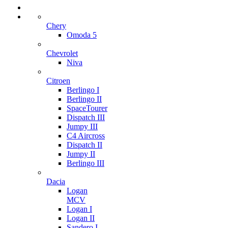
Chery
Omoda 5
Chevrolet
Niva
Citroen
Berlingo I
Berlingo II
SpaceTourer
Dispatch III
Jumpy III
C4 Aircross
Dispatch II
Jumpy II
Berlingo III
Dacia
Logan
MCV
Logan I
Logan II
Sandero I