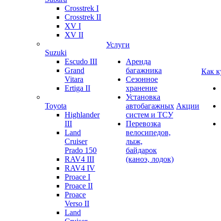
Crosstrek I
Crosstrek II
XV I
XV II
Услуги
Suzuki
Escudo III
Аренда
Grand
багажника
Как к
Vitara
Сезонное
Ertiga II
хранение
Установка
Toyota
автобагажных
Акции
Highlander
систем и ТСУ
III
Перевозка
Land
велосипедов,
Cruiser
лыж,
Prado 150
байдарок
RAV4 III
(каноэ, лодок)
RAV4 IV
Proace I
Proace II
Proace
Verso II
Land