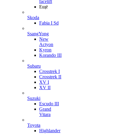
facelift
Ещё
Skoda
Fabia I Sd
SsangYong
New
Actyon
Kyron
Korando III
Subaru
Crosstrek I
Crosstrek II
XV I
XV II
Suzuki
Escudo III
Grand
Vitara
Toyota
Highlander