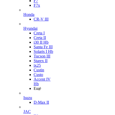
F7
F7x
Honda
CR-V III
Hyundai
Creta I
Creta II
i30 II Hb
Santa Fe III
Solaris I Hb
Tucson III
Starex II
ix25
Custin
Custo
Accent IV
Hb
Ещё
Isuzu
D-Max II
JAC