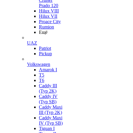
Cruiser
Prado 120
Hilux VIII
Hilux VII
Proace City
Rumion
Ещё
UAZ
Patriot
Pickup
Volkswagen
Amarok I
T5
T6
Caddy III
(Typ 2K)
Caddy IV
(Typ SB)
Caddy Maxi
III (Typ 2K)
Caddy Maxi
IV (Typ SB)
Tiguan I