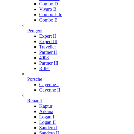
Combo D
Vivaro B
Combo Life
Combo E
Peugeot
Expert II
Expert III
Traveller
Partner II
4008
Partner III
Rifter
Porsche
Cayenne I
Cayenne II
Renault
Kaptur
Arkana
Logan I
Logan II
Sandero I
Sandero II