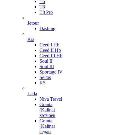
T6
T8
T8 Pro
Jetour
Dashing
Kia
Ceed I Hb
Ceed II Hb
Ceed III Hb
Soul II
Soul III
Sportage IV
Seltos
K5
Lada
Niva Travel
Granta
(Kalina)
хэтчбек
Granta
(Kalina)
седан