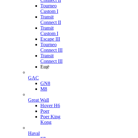
Connect II
Tourneo
Custom I
Transit
Connect II
Transit
Custom I
Escape III
Tourneo
Connect III
Transit
Connect III
Ещё
GAC
GN8
M8
Great Wall
Hover H6
Poer
Poer King
Kong
Haval