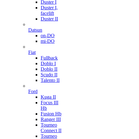
Duster I
Duster I,
facelift
Duster II
Datsun
on-DO
mi-DO
Fiat
Fullback
Doblo I
Doblo II
Scudo II
Talento II
Ford
Kuga II
Focus III
Hb
Fusion Hb
Ranger III
Tourneo
Connect II
Tourneo