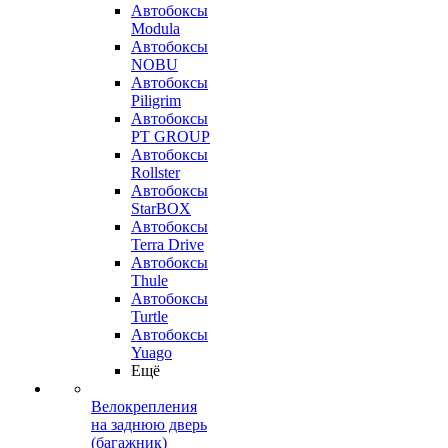
Автобоксы
Modula
Автобоксы
NOBU
Автобоксы
Piligrim
Автобоксы
PT GROUP
Автобоксы
Rollster
Автобоксы
StarBOX
Автобоксы
Terra Drive
Автобоксы
Thule
Автобоксы
Turtle
Автобоксы
Yuago
Ещё
Велокрепления
на заднюю дверь
(багажник)