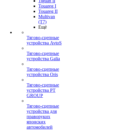
Tiguan II
Touareg I
Touareg II
Multivan
(T7)
Ещё
Тягово-сцепные
устройства AvtoS
Тягово-сцепные
устройства Galia
Тягово-сцепные
устройства Oris
Тягово-сцепные
устройства PT
GROUP
Тягово-сцепные
устройства для
праворуких
японских
автомобилей