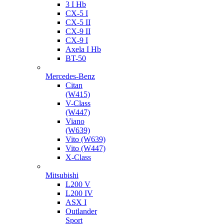
3 I Hb
CX-5 I
CX-5 II
CX-9 II
CX-9 I
Axela I Hb
BT-50
Mercedes-Benz
Citan
(W415)
V-Class
(W447)
Viano
(W639)
Vito (W639)
Vito (W447)
X-Class
Mitsubishi
L200 V
L200 IV
ASX I
Outlander
Sport