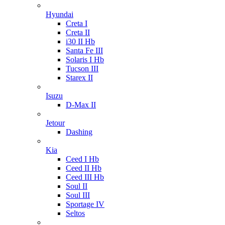
Hyundai
Creta I
Creta II
i30 II Hb
Santa Fe III
Solaris I Hb
Tucson III
Starex II
Isuzu
D-Max II
Jetour
Dashing
Kia
Ceed I Hb
Ceed II Hb
Ceed III Hb
Soul II
Soul III
Sportage IV
Seltos