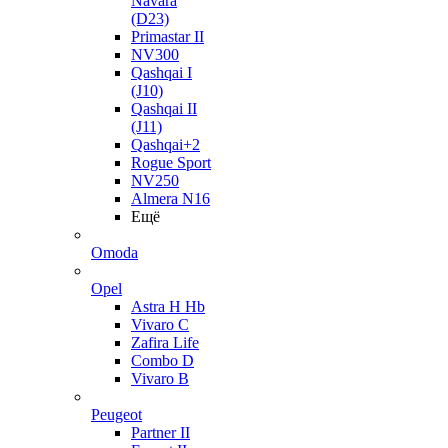
Navara
(D23)
Primastar II
NV300
Qashqai I
(J10)
Qashqai II
(J11)
Qashqai+2
Rogue Sport
NV250
Almera N16
Ещё
Omoda
Opel
Astra H Hb
Vivaro C
Zafira Life
Combo D
Vivaro B
Peugeot
Partner II