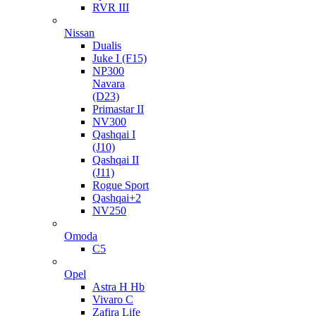
RVR III
Nissan
Dualis
Juke I (F15)
NP300
Navara
(D23)
Primastar II
NV300
Qashqai I
(J10)
Qashqai II
(J11)
Rogue Sport
Qashqai+2
NV250
Omoda
C5
Opel
Astra H Hb
Vivaro C
Zafira Life