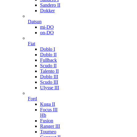
Sandero II
Dokker
Datsun
mi-DO
on-DO
Fiat
Doblo I
Doblo II
Fullback
Scudo II
Talento II
Doblo III
Scudo III
Ulysse III
Ford
Kuga II
Focus III
Hb
Fusion
Ranger III
Tourneo