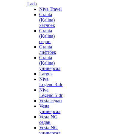
Lada
Niva Travel
Granta
(Kalina)
хэтчбек
Granta
(Kalina)
седан
Granta
лифтбек
Granta
(Kalina)
универсал
Largus
Niva
Legend 3-dr
Niva
Legend 5-dr
Vesta седан
Vesta
универсал
Vesta NG
седан
Vesta NG
универсал