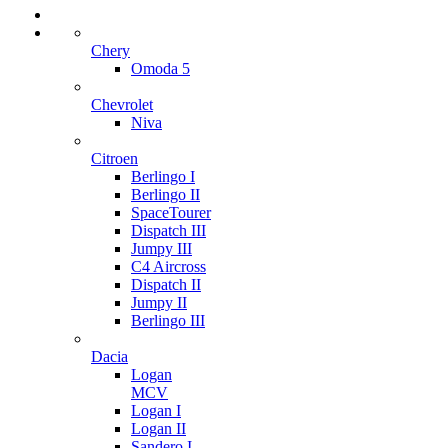
Chery
Omoda 5
Chevrolet
Niva
Citroen
Berlingo I
Berlingo II
SpaceTourer
Dispatch III
Jumpy III
C4 Aircross
Dispatch II
Jumpy II
Berlingo III
Dacia
Logan
MCV
Logan I
Logan II
Sandero I