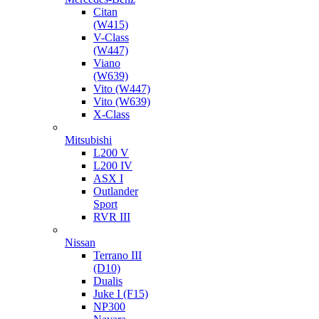
Citan
(W415)
V-Class
(W447)
Viano
(W639)
Vito (W447)
Vito (W639)
X-Class
Mitsubishi
L200 V
L200 IV
ASX I
Outlander
Sport
RVR III
Nissan
Terrano III
(D10)
Dualis
Juke I (F15)
NP300