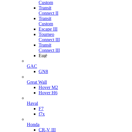
Custom
Transit
Connect II
Transit
Custom
Escape III
Tourneo
Connect III
Transit
Connect III
Ещё
GAC
GN8
Great Wall
Hover M2
Hover H6
Haval
F7
f7x
Honda
CR-V III