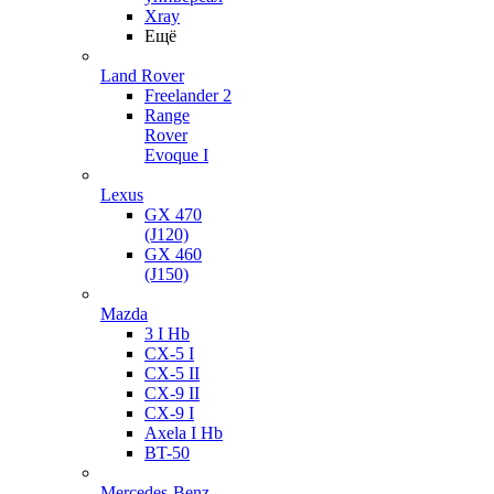
Xray
Ещё
Land Rover
Freelander 2
Range
Rover
Evoque I
Lexus
GX 470
(J120)
GX 460
(J150)
Mazda
3 I Hb
CX-5 I
CX-5 II
CX-9 II
CX-9 I
Axela I Hb
BT-50
Mercedes-Benz