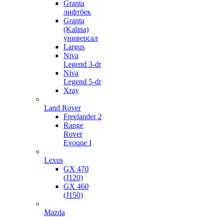
Granta
лифтбек
Granta
(Kalina)
универсал
Largus
Niva
Legend 3-dr
Niva
Legend 5-dr
Xray
Land Rover
Freelander 2
Range
Rover
Evoque I
Lexus
GX 470
(J120)
GX 460
(J150)
Mazda