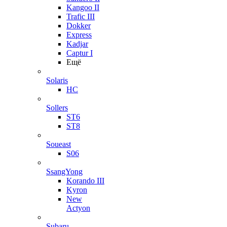
Kangoo II
Trafic III
Dokker
Express
Kadjar
Captur I
Ещё
Solaris
HC
Sollers
ST6
ST8
Soueast
S06
SsangYong
Korando III
Kyron
New
Actyon
Subaru