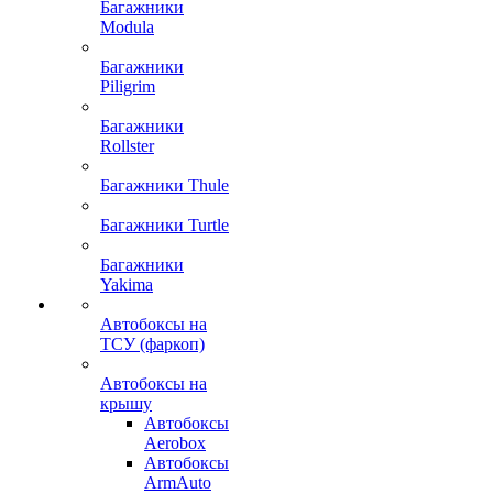
Багажники
Modula
Багажники
Piligrim
Багажники
Rollster
Багажники Thule
Багажники Turtle
Багажники
Yakima
Автобоксы на
ТСУ (фаркоп)
Автобоксы на
крышу
Автобоксы
Aerobox
Автобоксы
ArmAuto