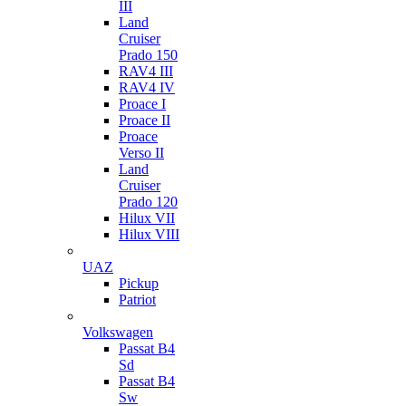
III
Land
Cruiser
Prado 150
RAV4 III
RAV4 IV
Proace I
Proace II
Proace
Verso II
Land
Cruiser
Prado 120
Hilux VII
Hilux VIII
UAZ
Pickup
Patriot
Volkswagen
Passat B4
Sd
Passat B4
Sw