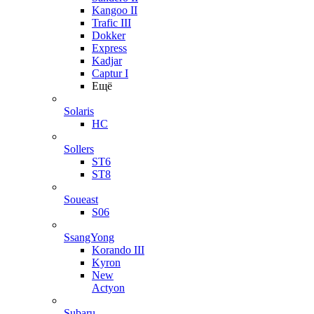
Kangoo II
Trafic III
Dokker
Express
Kadjar
Captur I
Ещё
Solaris
HC
Sollers
ST6
ST8
Soueast
S06
SsangYong
Korando III
Kyron
New
Actyon
Subaru