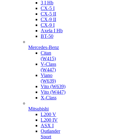
3 I Hb
CX-5 I
CX-5 II
CX-9 II
CX-9 I
Axela I Hb
BT-50
Mercedes-Benz
Citan
(W415)
V-Class
(W447)
Viano
(W639)
Vito (W639)
Vito (W447)
X-Class
Mitsubishi
L200 V
L200 IV
ASX I
Outlander
Sport