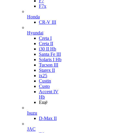
F7
F7x
Honda
CR-V III
Hyundai
Creta I
Creta II
i30 II Hb
Santa Fe III
Solaris I Hb
Tucson III
Starex II
ix25
Custin
Custo
Accent IV
Hb
Ещё
Isuzu
D-Max II
JAC