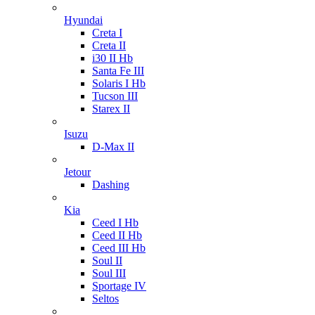
Hyundai
Creta I
Creta II
i30 II Hb
Santa Fe III
Solaris I Hb
Tucson III
Starex II
Isuzu
D-Max II
Jetour
Dashing
Kia
Ceed I Hb
Ceed II Hb
Ceed III Hb
Soul II
Soul III
Sportage IV
Seltos