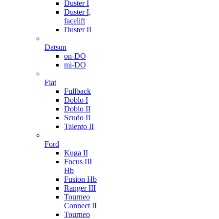
Duster I
Duster I,
facelift
Duster II
Datsun
on-DO
mi-DO
Fiat
Fullback
Doblo I
Doblo II
Scudo II
Talento II
Ford
Kuga II
Focus III
Hb
Fusion Hb
Ranger III
Tourneo
Connect II
Tourneo