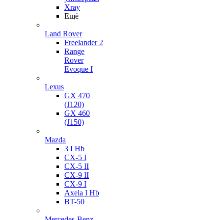
Xray
Ещё
Land Rover
Freelander 2
Range
Rover
Evoque I
Lexus
GX 470
(J120)
GX 460
(J150)
Mazda
3 I Hb
CX-5 I
CX-5 II
CX-9 II
CX-9 I
Axela I Hb
BT-50
Mercedes-Benz