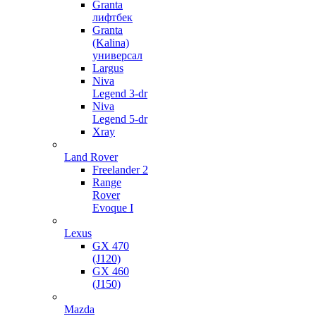
Granta
лифтбек
Granta
(Kalina)
универсал
Largus
Niva
Legend 3-dr
Niva
Legend 5-dr
Xray
Land Rover
Freelander 2
Range
Rover
Evoque I
Lexus
GX 470
(J120)
GX 460
(J150)
Mazda