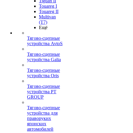
Tiguan II
Touareg I
Touareg II
Multivan
(T7)
Ещё
Тягово-сцепные
устройства AvtoS
Тягово-сцепные
устройства Galia
Тягово-сцепные
устройства Oris
Тягово-сцепные
устройства PT
GROUP
Тягово-сцепные
устройства для
праворуких
японских
автомобилей