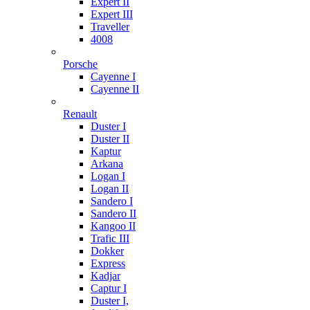
Expert II
Expert III
Traveller
4008
Porsche
Cayenne I
Cayenne II
Renault
Duster I
Duster II
Kaptur
Arkana
Logan I
Logan II
Sandero I
Sandero II
Kangoo II
Trafic III
Dokker
Express
Kadjar
Captur I
Duster I,