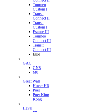
Connect II
Tourneo
Custom I
Transit
Connect II
Transit
Custom I
Escape III
Tourneo
Connect III
Transit
Connect III
Ещё
GAC
GN8
M8
Great Wall
Hover H6
Poer
Poer King
Kong
Haval