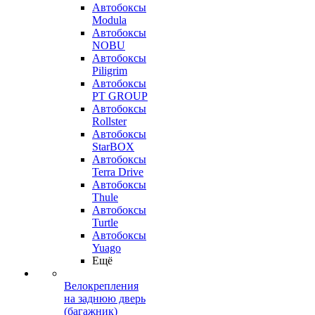
Автобоксы
Modula
Автобоксы
NOBU
Автобоксы
Piligrim
Автобоксы
PT GROUP
Автобоксы
Rollster
Автобоксы
StarBOX
Автобоксы
Terra Drive
Автобоксы
Thule
Автобоксы
Turtle
Автобоксы
Yuago
Ещё
Велокрепления
на заднюю дверь
(багажник)