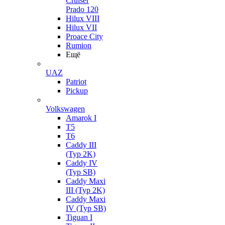
Cruiser
Prado 120
Hilux VIII
Hilux VII
Proace City
Rumion
Ещё
UAZ
Patriot
Pickup
Volkswagen
Amarok I
T5
T6
Caddy III
(Typ 2K)
Caddy IV
(Typ SB)
Caddy Maxi
III (Typ 2K)
Caddy Maxi
IV (Typ SB)
Tiguan I