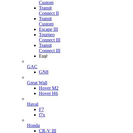
Custom
Transit
Connect II
Transit
Custom
Escape III
Tourneo
Connect III
Transit
Connect III
Ещё
GAC
GN8
Great Wall
Hover M2
Hover H6
Haval
F7
f7x
Honda
CR-V III