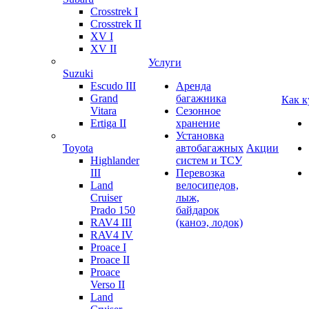
Crosstrek I
Crosstrek II
XV I
XV II
Услуги
Suzuki
Escudo III
Аренда
Grand
багажника
Как к
Vitara
Сезонное
Ertiga II
хранение
Установка
Toyota
автобагажных
Акции
Highlander
систем и ТСУ
III
Перевозка
Land
велосипедов,
Cruiser
лыж,
Prado 150
байдарок
RAV4 III
(каноэ, лодок)
RAV4 IV
Proace I
Proace II
Proace
Verso II
Land