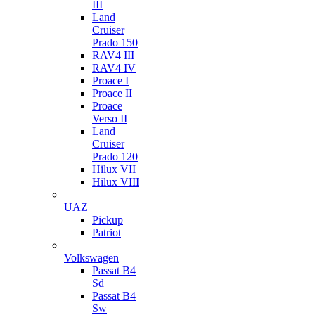
III
Land
Cruiser
Prado 150
RAV4 III
RAV4 IV
Proace I
Proace II
Proace
Verso II
Land
Cruiser
Prado 120
Hilux VII
Hilux VIII
UAZ
Pickup
Patriot
Volkswagen
Passat B4
Sd
Passat B4
Sw