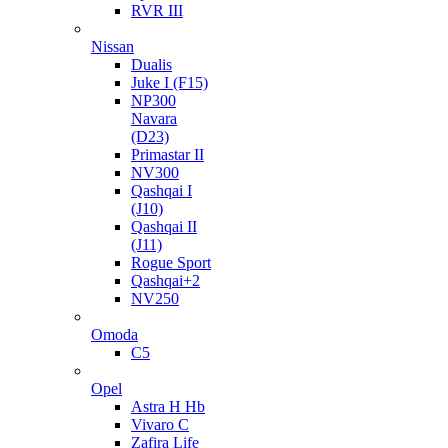
RVR III
Nissan
Dualis
Juke I (F15)
NP300
Navara
(D23)
Primastar II
NV300
Qashqai I
(J10)
Qashqai II
(J11)
Rogue Sport
Qashqai+2
NV250
Omoda
C5
Opel
Astra H Hb
Vivaro C
Zafira Life