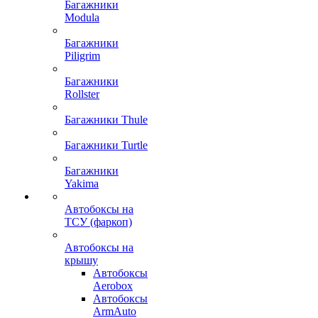
Багажники
Modula
Багажники
Piligrim
Багажники
Rollster
Багажники Thule
Багажники Turtle
Багажники
Yakima
Автобоксы на
ТСУ (фаркоп)
Автобоксы на
крышу
Автобоксы
Aerobox
Автобоксы
ArmAuto