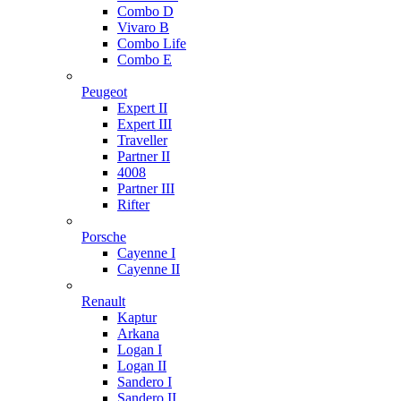
Combo D
Vivaro B
Combo Life
Combo E
Peugeot
Expert II
Expert III
Traveller
Partner II
4008
Partner III
Rifter
Porsche
Cayenne I
Cayenne II
Renault
Kaptur
Arkana
Logan I
Logan II
Sandero I
Sandero II