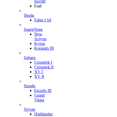
facelift
Ещё
Skoda
Fabia I Sd
SsangYong
New
Actyon
Kyron
Korando III
Subaru
Crosstrek I
Crosstrek II
XV I
XV II
Suzuki
Escudo III
Grand
Vitara
Toyota
Highlander