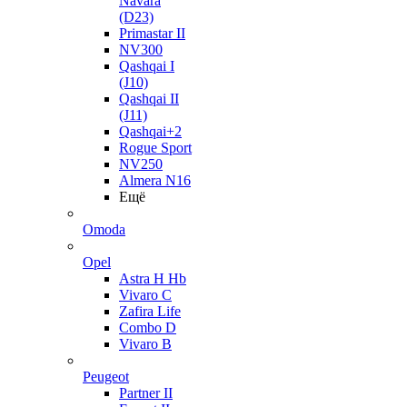
Navara
(D23)
Primastar II
NV300
Qashqai I
(J10)
Qashqai II
(J11)
Qashqai+2
Rogue Sport
NV250
Almera N16
Ещё
Omoda
Opel
Astra H Hb
Vivaro C
Zafira Life
Combo D
Vivaro B
Peugeot
Partner II