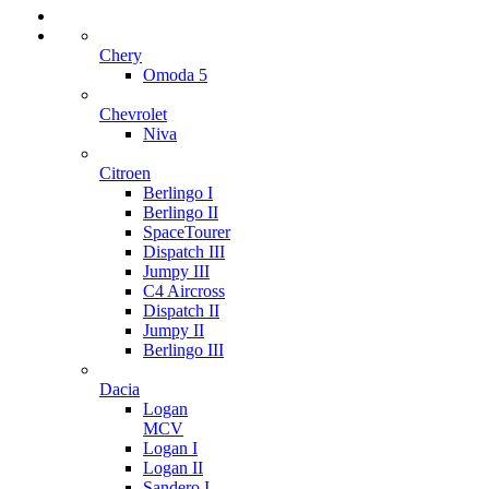
Chery
Omoda 5
Chevrolet
Niva
Citroen
Berlingo I
Berlingo II
SpaceTourer
Dispatch III
Jumpy III
C4 Aircross
Dispatch II
Jumpy II
Berlingo III
Dacia
Logan
MCV
Logan I
Logan II
Sandero I