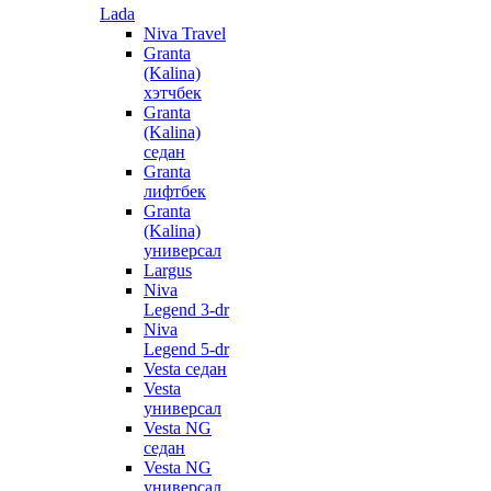
Lada
Niva Travel
Granta
(Kalina)
хэтчбек
Granta
(Kalina)
седан
Granta
лифтбек
Granta
(Kalina)
универсал
Largus
Niva
Legend 3-dr
Niva
Legend 5-dr
Vesta седан
Vesta
универсал
Vesta NG
седан
Vesta NG
универсал