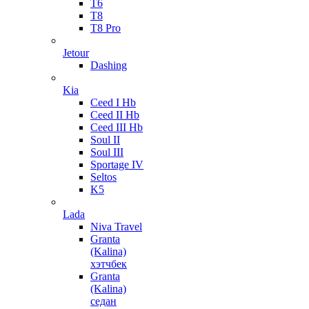
T6
T8
T8 Pro
Jetour
Dashing
Kia
Ceed I Hb
Ceed II Hb
Ceed III Hb
Soul II
Soul III
Sportage IV
Seltos
K5
Lada
Niva Travel
Granta
(Kalina)
хэтчбек
Granta
(Kalina)
седан