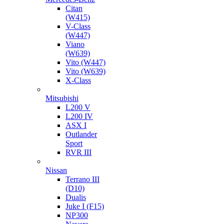
Citan
(W415)
V-Class
(W447)
Viano
(W639)
Vito (W447)
Vito (W639)
X-Class
Mitsubishi
L200 V
L200 IV
ASX I
Outlander
Sport
RVR III
Nissan
Terrano III
(D10)
Dualis
Juke I (F15)
NP300