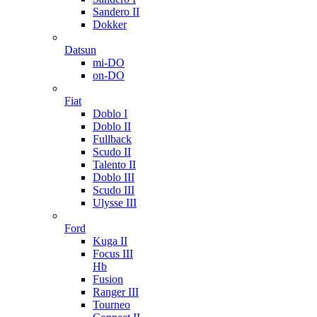
Sandero II
Dokker
Datsun
mi-DO
on-DO
Fiat
Doblo I
Doblo II
Fullback
Scudo II
Talento II
Doblo III
Scudo III
Ulysse III
Ford
Kuga II
Focus III
Hb
Fusion
Ranger III
Tourneo