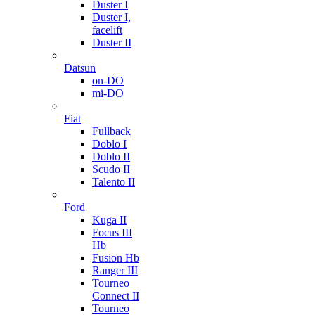
Duster I
Duster I,
facelift
Duster II
Datsun
on-DO
mi-DO
Fiat
Fullback
Doblo I
Doblo II
Scudo II
Talento II
Ford
Kuga II
Focus III
Hb
Fusion Hb
Ranger III
Tourneo
Connect II
Tourneo