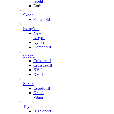
facelift
Ещё
Skoda
Fabia I Sd
SsangYong
New
Actyon
Kyron
Korando III
Subaru
Crosstrek I
Crosstrek II
XV I
XV II
Suzuki
Escudo III
Grand
Vitara
Toyota
Highlander