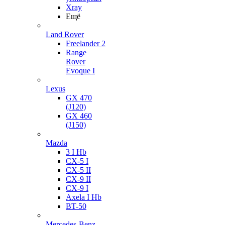
Xray
Ещё
Land Rover
Freelander 2
Range
Rover
Evoque I
Lexus
GX 470
(J120)
GX 460
(J150)
Mazda
3 I Hb
CX-5 I
CX-5 II
CX-9 II
CX-9 I
Axela I Hb
BT-50
Mercedes-Benz