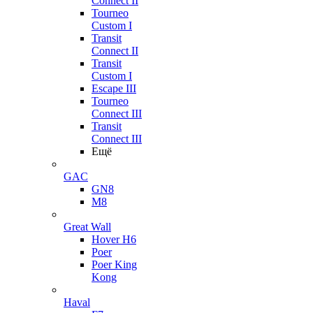
Connect II
Tourneo
Custom I
Transit
Connect II
Transit
Custom I
Escape III
Tourneo
Connect III
Transit
Connect III
Ещё
GAC
GN8
M8
Great Wall
Hover H6
Poer
Poer King
Kong
Haval