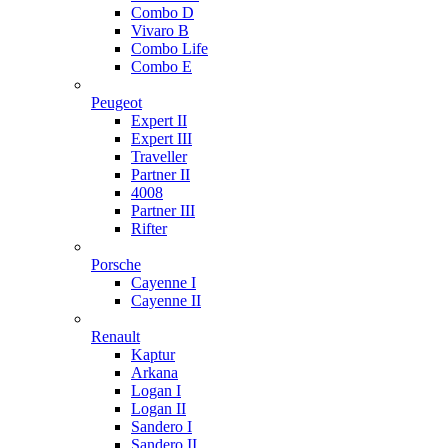
Combo D
Vivaro B
Combo Life
Combo E
Peugeot
Expert II
Expert III
Traveller
Partner II
4008
Partner III
Rifter
Porsche
Cayenne I
Cayenne II
Renault
Kaptur
Arkana
Logan I
Logan II
Sandero I
Sandero II