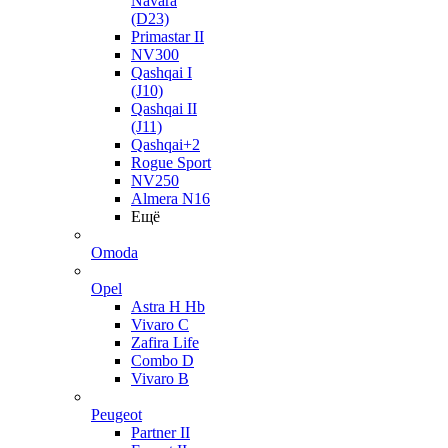
Navara
(D23)
Primastar II
NV300
Qashqai I
(J10)
Qashqai II
(J11)
Qashqai+2
Rogue Sport
NV250
Almera N16
Ещё
Omoda
Opel
Astra H Hb
Vivaro C
Zafira Life
Combo D
Vivaro B
Peugeot
Partner II