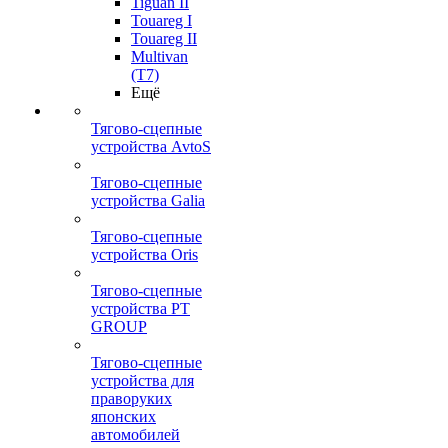
Tiguan II
Touareg I
Touareg II
Multivan
(T7)
Ещё
Тягово-сцепные
устройства AvtoS
Тягово-сцепные
устройства Galia
Тягово-сцепные
устройства Oris
Тягово-сцепные
устройства PT
GROUP
Тягово-сцепные
устройства для
праворуких
японских
автомобилей