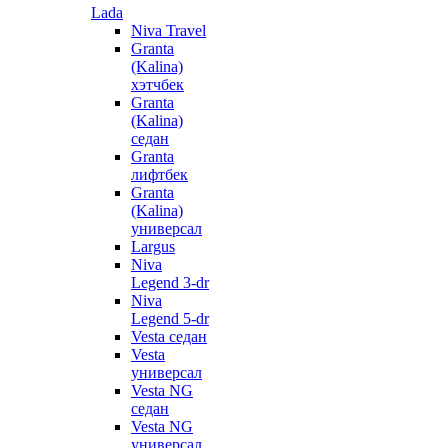
Lada
Niva Travel
Granta
(Kalina)
хэтчбек
Granta
(Kalina)
седан
Granta
лифтбек
Granta
(Kalina)
универсал
Largus
Niva
Legend 3-dr
Niva
Legend 5-dr
Vesta седан
Vesta
универсал
Vesta NG
седан
Vesta NG
универсал