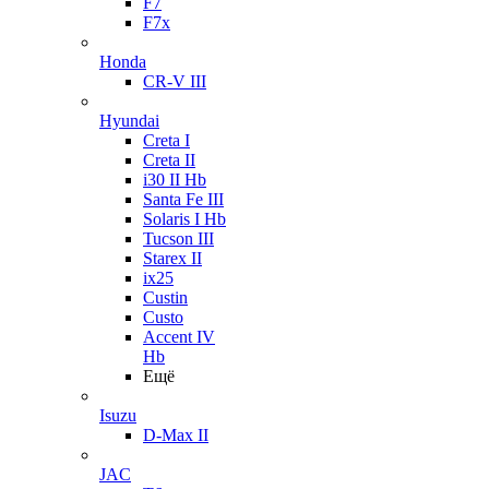
F7
F7x
Honda
CR-V III
Hyundai
Creta I
Creta II
i30 II Hb
Santa Fe III
Solaris I Hb
Tucson III
Starex II
ix25
Custin
Custo
Accent IV
Hb
Ещё
Isuzu
D-Max II
JAC