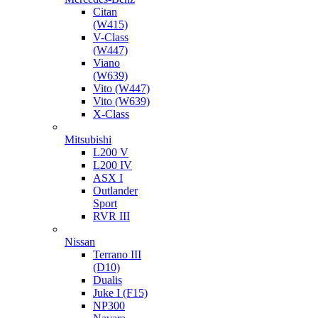
Citan
(W415)
V-Class
(W447)
Viano
(W639)
Vito (W447)
Vito (W639)
X-Class
Mitsubishi
L200 V
L200 IV
ASX I
Outlander
Sport
RVR III
Nissan
Terrano III
(D10)
Dualis
Juke I (F15)
NP300