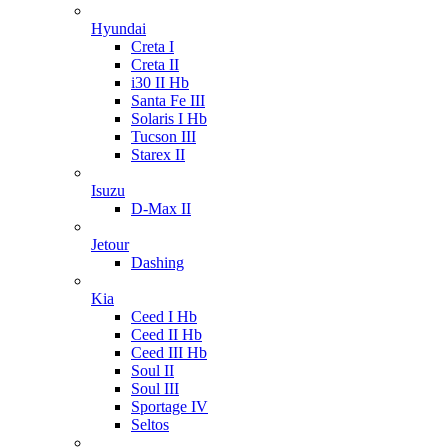
Hyundai
Creta I
Creta II
i30 II Hb
Santa Fe III
Solaris I Hb
Tucson III
Starex II
Isuzu
D-Max II
Jetour
Dashing
Kia
Ceed I Hb
Ceed II Hb
Ceed III Hb
Soul II
Soul III
Sportage IV
Seltos