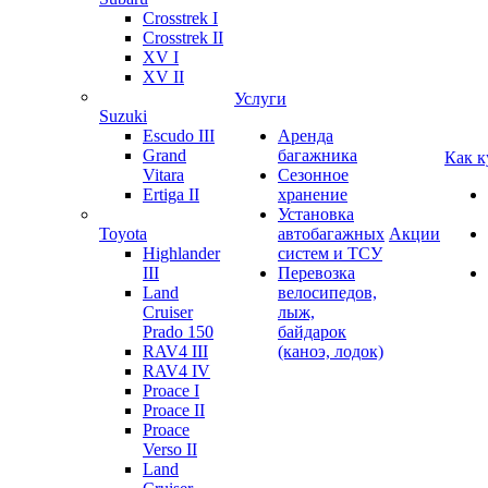
Crosstrek I
Crosstrek II
XV I
XV II
Услуги
Suzuki
Escudo III
Аренда
Grand
багажника
Как к
Vitara
Сезонное
Ertiga II
хранение
Установка
Toyota
автобагажных
Акции
Highlander
систем и ТСУ
III
Перевозка
Land
велосипедов,
Cruiser
лыж,
Prado 150
байдарок
RAV4 III
(каноэ, лодок)
RAV4 IV
Proace I
Proace II
Proace
Verso II
Land