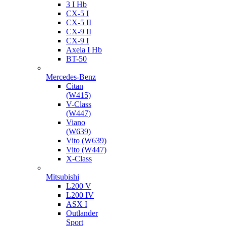
3 I Hb
CX-5 I
CX-5 II
CX-9 II
CX-9 I
Axela I Hb
BT-50
Mercedes-Benz
Citan
(W415)
V-Class
(W447)
Viano
(W639)
Vito (W639)
Vito (W447)
X-Class
Mitsubishi
L200 V
L200 IV
ASX I
Outlander
Sport