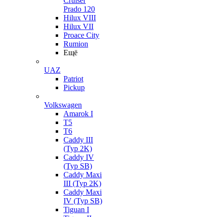
Cruiser
Prado 120
Hilux VIII
Hilux VII
Proace City
Rumion
Ещё
UAZ
Patriot
Pickup
Volkswagen
Amarok I
T5
T6
Caddy III
(Typ 2K)
Caddy IV
(Typ SB)
Caddy Maxi
III (Typ 2K)
Caddy Maxi
IV (Typ SB)
Tiguan I