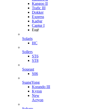
Kangoo II
Trafic III
Dokker
Express
Kadjar
Captur I
Ещё
Solaris
HC
Sollers
ST6
ST8
Soueast
S06
SsangYong
Korando III
Kyron
New
Actyon
Subaru