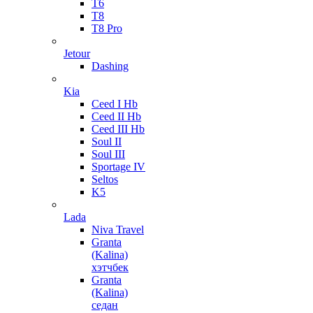
T6
T8
T8 Pro
Jetour
Dashing
Kia
Ceed I Hb
Ceed II Hb
Ceed III Hb
Soul II
Soul III
Sportage IV
Seltos
K5
Lada
Niva Travel
Granta
(Kalina)
хэтчбек
Granta
(Kalina)
седан