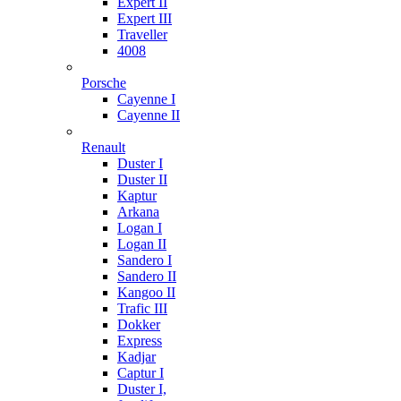
Expert II
Expert III
Traveller
4008
Porsche
Cayenne I
Cayenne II
Renault
Duster I
Duster II
Kaptur
Arkana
Logan I
Logan II
Sandero I
Sandero II
Kangoo II
Trafic III
Dokker
Express
Kadjar
Captur I
Duster I,