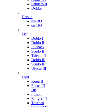
Sandero II
Dokker
Datsun
mi-DO
on-DO
Fiat
Doblo I
Doblo II
Fullback
Scudo II
Talento II
Doblo III
Scudo III
Ulysse III
Ford
Kuga II
Focus III
Hb
Fusion
Ranger III
Tourneo