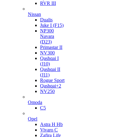
RVR III
Nissan
Dualis
Juke I (F15)
NP300
Navara
(D23)
Primastar II
NV300
Qashqai I
(J10)
Qashqai II
(J11)
Rogue Sport
Qashqai+2
NV250
Omoda
C5
Opel
Astra H Hb
Vivaro C
Zafira Life