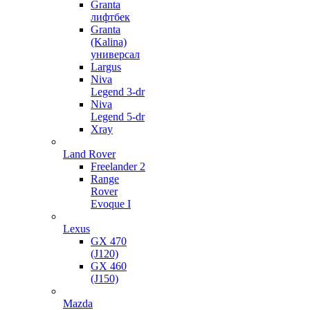
Granta
лифтбек
Granta
(Kalina)
универсал
Largus
Niva
Legend 3-dr
Niva
Legend 5-dr
Xray
Land Rover
Freelander 2
Range
Rover
Evoque I
Lexus
GX 470
(J120)
GX 460
(J150)
Mazda