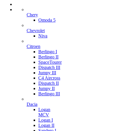
Chery
Omoda 5
Chevrolet
Niva
Citroen
Berlingo I
Berlingo II
SpaceTourer
Dispatch III
Jumpy III
C4 Aircross
Dispatch II
Jumpy II
Berlingo III
Dacia
Logan
MCV
Logan I
Logan II
Sandero I