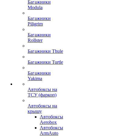
Багажники
Modula
Багажники
Piligrim
Багажники
Rollster
Багажники Thule
Багажники Turtle
Багажники
Yakima
Автобоксы на
ТСУ (фаркоп)
Автобоксы на
крышу
Автобоксы
Aerobox
Автобоксы
ArmAuto