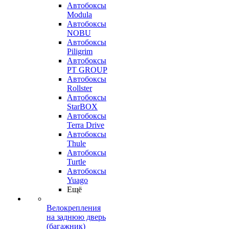
Автобоксы
Modula
Автобоксы
NOBU
Автобоксы
Piligrim
Автобоксы
PT GROUP
Автобоксы
Rollster
Автобоксы
StarBOX
Автобоксы
Terra Drive
Автобоксы
Thule
Автобоксы
Turtle
Автобоксы
Yuago
Ещё
Велокрепления
на заднюю дверь
(багажник)