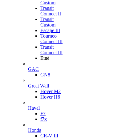
Custom
Transit
Connect II
Transit
Custom
Escape III
Tourneo
Connect III
Transit
Connect III
Ещё
GAC
GN8
Great Wall
Hover M2
Hover H6
Haval
F7
f7x
Honda
CR-V III