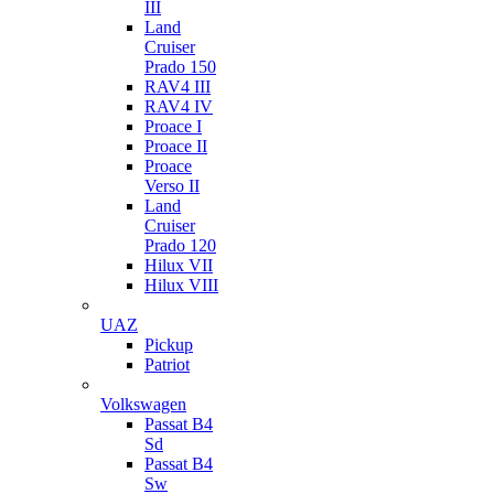
III
Land
Cruiser
Prado 150
RAV4 III
RAV4 IV
Proace I
Proace II
Proace
Verso II
Land
Cruiser
Prado 120
Hilux VII
Hilux VIII
UAZ
Pickup
Patriot
Volkswagen
Passat B4
Sd
Passat B4
Sw