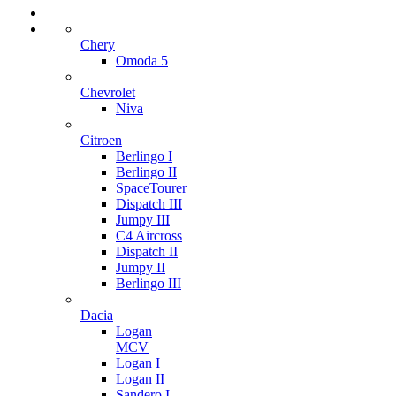
Chery
Omoda 5
Chevrolet
Niva
Citroen
Berlingo I
Berlingo II
SpaceTourer
Dispatch III
Jumpy III
C4 Aircross
Dispatch II
Jumpy II
Berlingo III
Dacia
Logan
MCV
Logan I
Logan II
Sandero I