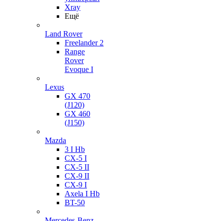
Xray
Ещё
Land Rover
Freelander 2
Range
Rover
Evoque I
Lexus
GX 470
(J120)
GX 460
(J150)
Mazda
3 I Hb
CX-5 I
CX-5 II
CX-9 II
CX-9 I
Axela I Hb
BT-50
Mercedes-Benz