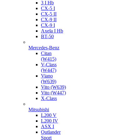
3 I Hb
CX-5 I
CX-5 II
CX-9 II
CX-9 I
Axela I Hb
BT-50
Mercedes-Benz
Citan
(W415)
V-Class
(W447)
Viano
(W639)
Vito (W639)
Vito (W447)
X-Class
Mitsubishi
L200 V
L200 IV
ASX I
Outlander
Sport