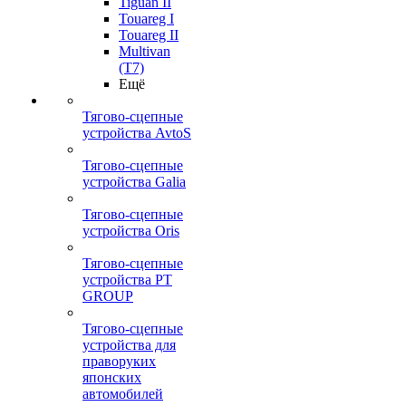
Tiguan II
Touareg I
Touareg II
Multivan
(T7)
Ещё
Тягово-сцепные
устройства AvtoS
Тягово-сцепные
устройства Galia
Тягово-сцепные
устройства Oris
Тягово-сцепные
устройства PT
GROUP
Тягово-сцепные
устройства для
праворуких
японских
автомобилей