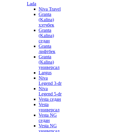
Lada
Niva Travel
Granta
(Kalina)
хэтчбек
Granta
(Kalina)
седан
Granta
лифтбек
Granta
(Kalina)
универсал
Largus
Niva
Legend 3-dr
Niva
Legend 5-dr
Vesta седан
Vesta
универсал
Vesta NG
седан
Vesta NG
универсал