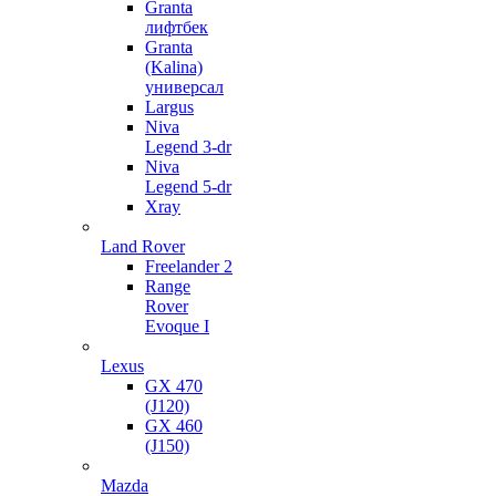
Granta
лифтбек
Granta
(Kalina)
универсал
Largus
Niva
Legend 3-dr
Niva
Legend 5-dr
Xray
Land Rover
Freelander 2
Range
Rover
Evoque I
Lexus
GX 470
(J120)
GX 460
(J150)
Mazda