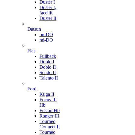
Duster I
Duster I,
facelift
Duster II
Datsun
on-DO
mi-DO
Fiat
Fullback
Doblo I
Doblo II
Scudo II
Talento II
Ford
Kuga II
Focus III
Hb
Fusion Hb
Ranger III
Tourneo
Connect II
Tourneo