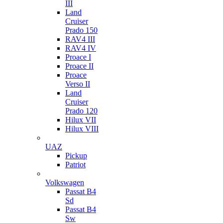
III
Land
Cruiser
Prado 150
RAV4 III
RAV4 IV
Proace I
Proace II
Proace
Verso II
Land
Cruiser
Prado 120
Hilux VII
Hilux VIII
UAZ
Pickup
Patriot
Volkswagen
Passat B4
Sd
Passat B4
Sw