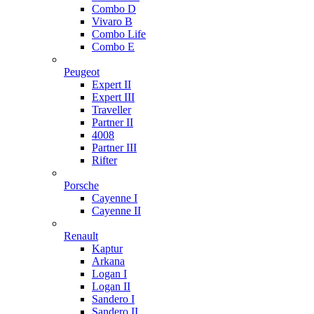
Combo D
Vivaro B
Combo Life
Combo E
Peugeot
Expert II
Expert III
Traveller
Partner II
4008
Partner III
Rifter
Porsche
Cayenne I
Cayenne II
Renault
Kaptur
Arkana
Logan I
Logan II
Sandero I
Sandero II