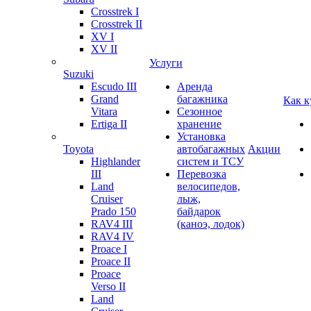
Crosstrek I
Crosstrek II
XV I
XV II
Услуги
Suzuki
Escudo III
Аренда
Grand
багажника
Как к
Vitara
Сезонное
Ertiga II
хранение
Установка
Toyota
автобагажных
Акции
Highlander
систем и ТСУ
III
Перевозка
Land
велосипедов,
Cruiser
лыж,
Prado 150
байдарок
RAV4 III
(каноэ, лодок)
RAV4 IV
Proace I
Proace II
Proace
Verso II
Land