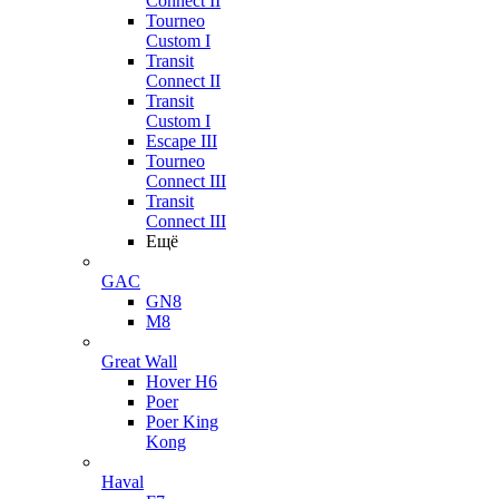
Connect II
Tourneo
Custom I
Transit
Connect II
Transit
Custom I
Escape III
Tourneo
Connect III
Transit
Connect III
Ещё
GAC
GN8
M8
Great Wall
Hover H6
Poer
Poer King
Kong
Haval