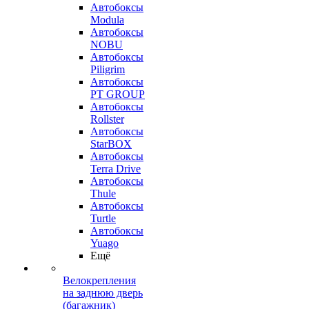
Автобоксы
Modula
Автобоксы
NOBU
Автобоксы
Piligrim
Автобоксы
PT GROUP
Автобоксы
Rollster
Автобоксы
StarBOX
Автобоксы
Terra Drive
Автобоксы
Thule
Автобоксы
Turtle
Автобоксы
Yuago
Ещё
Велокрепления
на заднюю дверь
(багажник)