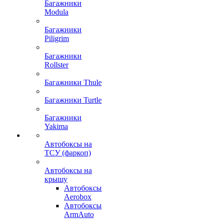
Багажники
Modula
Багажники
Piligrim
Багажники
Rollster
Багажники Thule
Багажники Turtle
Багажники
Yakima
Автобоксы на
ТСУ (фаркоп)
Автобоксы на
крышу
Автобоксы
Aerobox
Автобоксы
ArmAuto