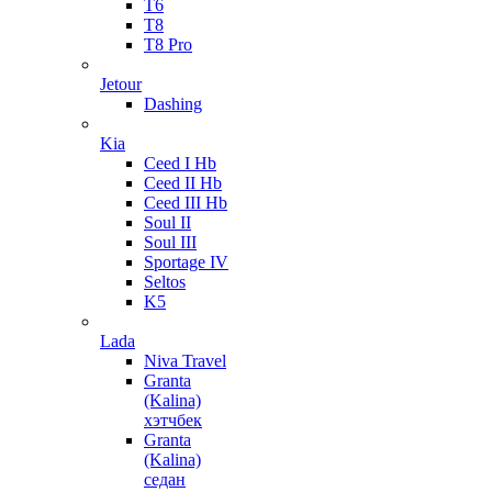
T6
T8
T8 Pro
Jetour
Dashing
Kia
Ceed I Hb
Ceed II Hb
Ceed III Hb
Soul II
Soul III
Sportage IV
Seltos
K5
Lada
Niva Travel
Granta
(Kalina)
хэтчбек
Granta
(Kalina)
седан