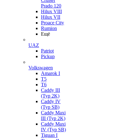
Cruiser
Prado 120
Hilux VIII
Hilux VII
Proace City
Rumion
Ещё
UAZ
Patriot
Pickup
Volkswagen
Amarok I
T5
T6
Caddy III
(Typ 2K)
Caddy IV
(Typ SB)
Caddy Maxi
III (Typ 2K)
Caddy Maxi
IV (Typ SB)
Tiguan I