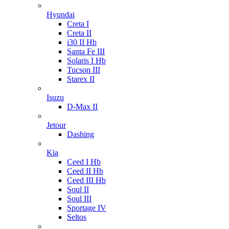
Hyundai
Creta I
Creta II
i30 II Hb
Santa Fe III
Solaris I Hb
Tucson III
Starex II
Isuzu
D-Max II
Jetour
Dashing
Kia
Ceed I Hb
Ceed II Hb
Ceed III Hb
Soul II
Soul III
Sportage IV
Seltos