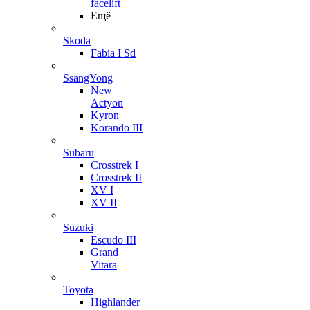
facelift
Ещё
Skoda
Fabia I Sd
SsangYong
New
Actyon
Kyron
Korando III
Subaru
Crosstrek I
Crosstrek II
XV I
XV II
Suzuki
Escudo III
Grand
Vitara
Toyota
Highlander