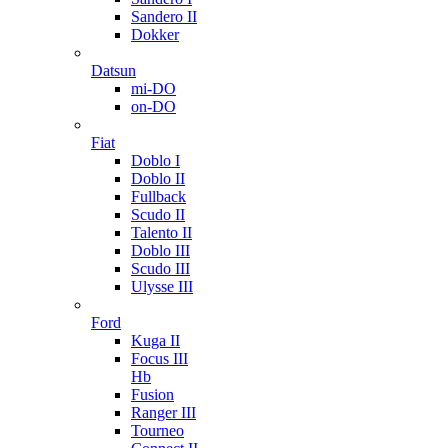
Sandero II
Dokker
Datsun
mi-DO
on-DO
Fiat
Doblo I
Doblo II
Fullback
Scudo II
Talento II
Doblo III
Scudo III
Ulysse III
Ford
Kuga II
Focus III
Hb
Fusion
Ranger III
Tourneo