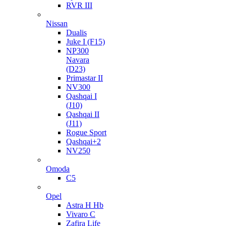
RVR III
Nissan
Dualis
Juke I (F15)
NP300
Navara
(D23)
Primastar II
NV300
Qashqai I
(J10)
Qashqai II
(J11)
Rogue Sport
Qashqai+2
NV250
Omoda
C5
Opel
Astra H Hb
Vivaro C
Zafira Life