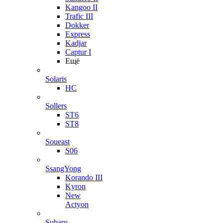
Kangoo II
Trafic III
Dokker
Express
Kadjar
Captur I
Ещё
Solaris
HC
Sollers
ST6
ST8
Soueast
S06
SsangYong
Korando III
Kyron
New
Actyon
Subaru