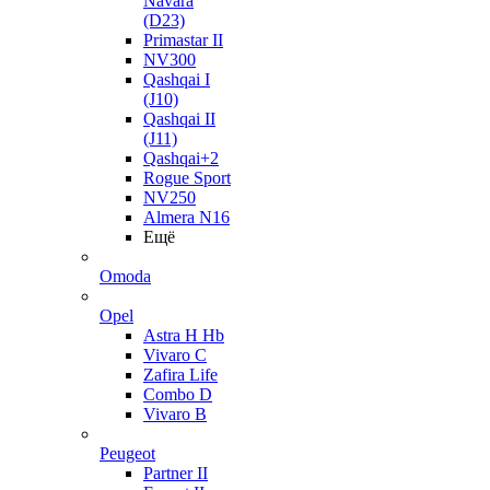
Navara
(D23)
Primastar II
NV300
Qashqai I
(J10)
Qashqai II
(J11)
Qashqai+2
Rogue Sport
NV250
Almera N16
Ещё
Omoda
Opel
Astra H Hb
Vivaro C
Zafira Life
Combo D
Vivaro B
Peugeot
Partner II