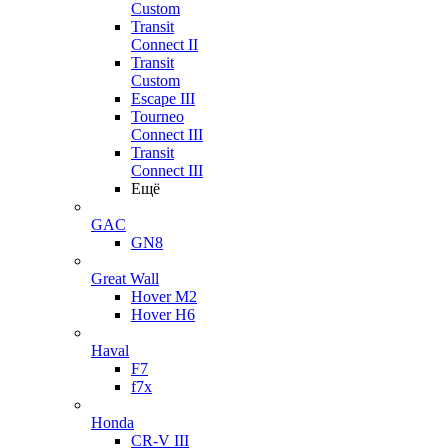
Custom
Transit
Connect II
Transit
Custom
Escape III
Tourneo
Connect III
Transit
Connect III
Ещё
GAC
GN8
Great Wall
Hover M2
Hover H6
Haval
F7
f7x
Honda
CR-V III