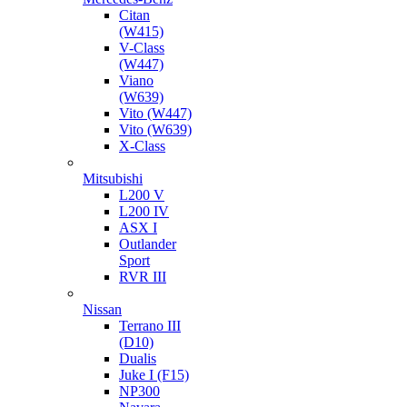
Citan
(W415)
V-Class
(W447)
Viano
(W639)
Vito (W447)
Vito (W639)
X-Class
Mitsubishi
L200 V
L200 IV
ASX I
Outlander
Sport
RVR III
Nissan
Terrano III
(D10)
Dualis
Juke I (F15)
NP300