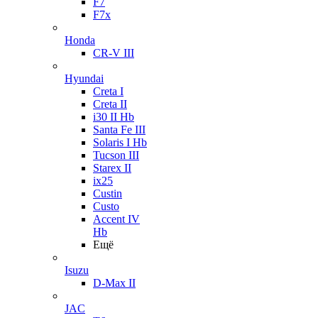
F7
F7x
Honda
CR-V III
Hyundai
Creta I
Creta II
i30 II Hb
Santa Fe III
Solaris I Hb
Tucson III
Starex II
ix25
Custin
Custo
Accent IV
Hb
Ещё
Isuzu
D-Max II
JAC