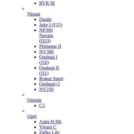
RVR III
Nissan
Dualis
Juke I (F15)
NP300
Navara
(D23)
Primastar II
NV300
Qashqai I
(J10)
Qashqai II
(J11)
Rogue Sport
Qashqai+2
NV250
Omoda
C5
Opel
Astra H Hb
Vivaro C
Zafira Life