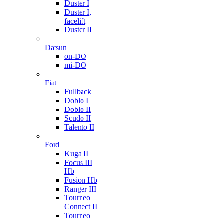
Duster I
Duster I,
facelift
Duster II
Datsun
on-DO
mi-DO
Fiat
Fullback
Doblo I
Doblo II
Scudo II
Talento II
Ford
Kuga II
Focus III
Hb
Fusion Hb
Ranger III
Tourneo
Connect II
Tourneo