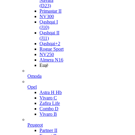
Navara
(D23)
Primastar II
NV300
Qashqai I
(J10)
Qashqai II
(J11)
Qashqai+2
Rogue Sport
NV250
Almera N16
Ещё
Omoda
Opel
Astra H Hb
Vivaro C
Zafira Life
Combo D
Vivaro B
Peugeot
Partner II