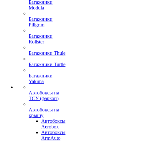
Багажники
Modula
Багажники
Piligrim
Багажники
Rollster
Багажники Thule
Багажники Turtle
Багажники
Yakima
Автобоксы на
ТСУ (фаркоп)
Автобоксы на
крышу
Автобоксы
Aerobox
Автобоксы
ArmAuto