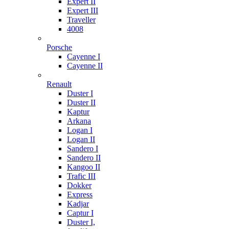
Expert II
Expert III
Traveller
4008
Porsche
Cayenne I
Cayenne II
Renault
Duster I
Duster II
Kaptur
Arkana
Logan I
Logan II
Sandero I
Sandero II
Kangoo II
Trafic III
Dokker
Express
Kadjar
Captur I
Duster I,