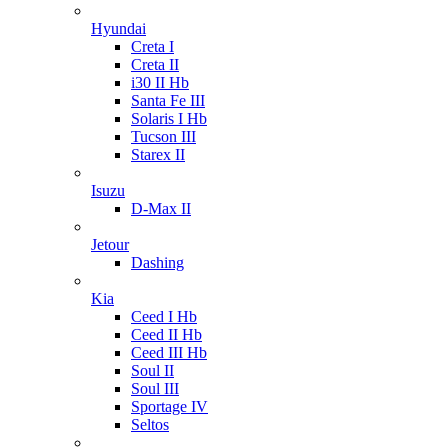
Hyundai
Creta I
Creta II
i30 II Hb
Santa Fe III
Solaris I Hb
Tucson III
Starex II
Isuzu
D-Max II
Jetour
Dashing
Kia
Ceed I Hb
Ceed II Hb
Ceed III Hb
Soul II
Soul III
Sportage IV
Seltos