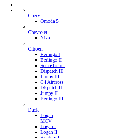
Chery
Omoda 5
Chevrolet
Niva
Citroen
Berlingo I
Berlingo II
SpaceTourer
Dispatch III
Jumpy III
C4 Aircross
Dispatch II
Jumpy II
Berlingo III
Dacia
Logan
MCV
Logan I
Logan II
Sandero I