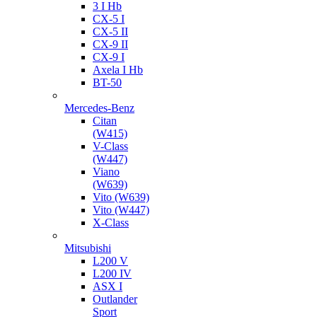
3 I Hb
CX-5 I
CX-5 II
CX-9 II
CX-9 I
Axela I Hb
BT-50
Mercedes-Benz
Citan
(W415)
V-Class
(W447)
Viano
(W639)
Vito (W639)
Vito (W447)
X-Class
Mitsubishi
L200 V
L200 IV
ASX I
Outlander
Sport