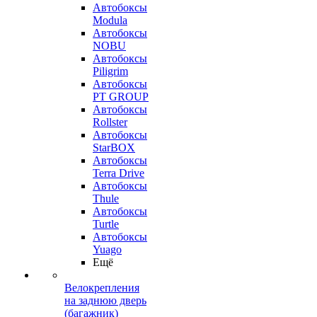
Автобоксы
Modula
Автобоксы
NOBU
Автобоксы
Piligrim
Автобоксы
PT GROUP
Автобоксы
Rollster
Автобоксы
StarBOX
Автобоксы
Terra Drive
Автобоксы
Thule
Автобоксы
Turtle
Автобоксы
Yuago
Ещё
Велокрепления
на заднюю дверь
(багажник)