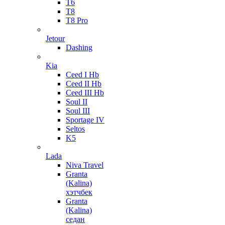
T6
T8
T8 Pro
Jetour
Dashing
Kia
Ceed I Hb
Ceed II Hb
Ceed III Hb
Soul II
Soul III
Sportage IV
Seltos
K5
Lada
Niva Travel
Granta
(Kalina)
хэтчбек
Granta
(Kalina)
седан