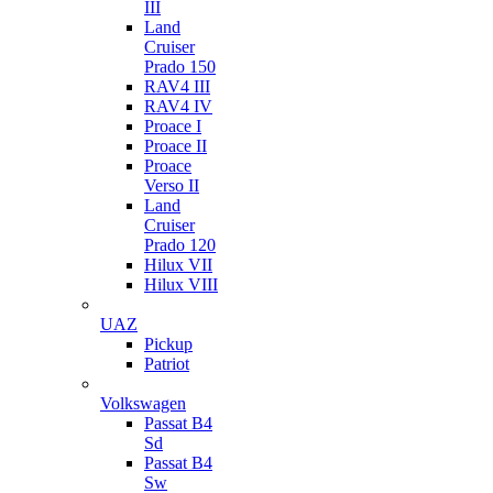
III
Land
Cruiser
Prado 150
RAV4 III
RAV4 IV
Proace I
Proace II
Proace
Verso II
Land
Cruiser
Prado 120
Hilux VII
Hilux VIII
UAZ
Pickup
Patriot
Volkswagen
Passat B4
Sd
Passat B4
Sw