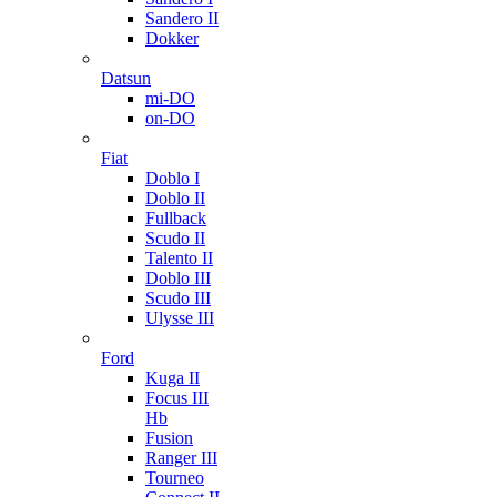
Sandero II
Dokker
Datsun
mi-DO
on-DO
Fiat
Doblo I
Doblo II
Fullback
Scudo II
Talento II
Doblo III
Scudo III
Ulysse III
Ford
Kuga II
Focus III
Hb
Fusion
Ranger III
Tourneo