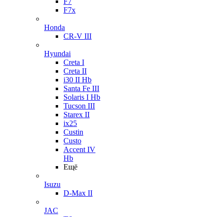
F7
F7x
Honda
CR-V III
Hyundai
Creta I
Creta II
i30 II Hb
Santa Fe III
Solaris I Hb
Tucson III
Starex II
ix25
Custin
Custo
Accent IV
Hb
Ещё
Isuzu
D-Max II
JAC