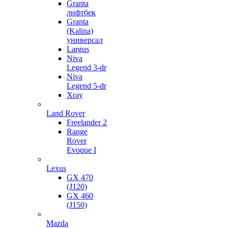
Granta
лифтбек
Granta
(Kalina)
универсал
Largus
Niva
Legend 3-dr
Niva
Legend 5-dr
Xray
Land Rover
Freelander 2
Range
Rover
Evoque I
Lexus
GX 470
(J120)
GX 460
(J150)
Mazda