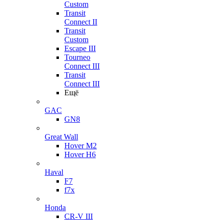
Custom
Transit
Connect II
Transit
Custom
Escape III
Tourneo
Connect III
Transit
Connect III
Ещё
GAC
GN8
Great Wall
Hover M2
Hover H6
Haval
F7
f7x
Honda
CR-V III