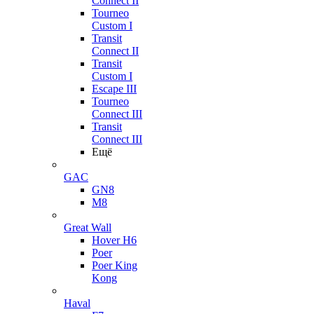
Connect II
Tourneo
Custom I
Transit
Connect II
Transit
Custom I
Escape III
Tourneo
Connect III
Transit
Connect III
Ещё
GAC
GN8
M8
Great Wall
Hover H6
Poer
Poer King
Kong
Haval