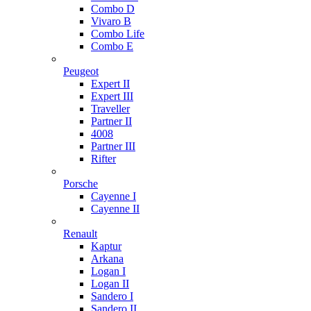
Combo D
Vivaro B
Combo Life
Combo E
Peugeot
Expert II
Expert III
Traveller
Partner II
4008
Partner III
Rifter
Porsche
Cayenne I
Cayenne II
Renault
Kaptur
Arkana
Logan I
Logan II
Sandero I
Sandero II