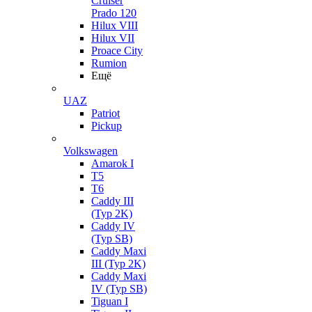
Cruiser
Prado 120
Hilux VIII
Hilux VII
Proace City
Rumion
Ещё
UAZ
Patriot
Pickup
Volkswagen
Amarok I
T5
T6
Caddy III
(Typ 2K)
Caddy IV
(Typ SB)
Caddy Maxi
III (Typ 2K)
Caddy Maxi
IV (Typ SB)
Tiguan I