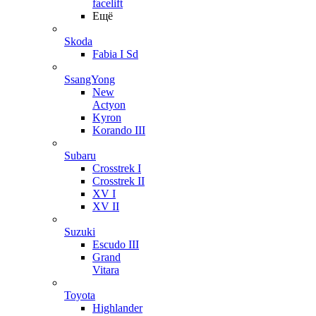
facelift
Ещё
Skoda
Fabia I Sd
SsangYong
New
Actyon
Kyron
Korando III
Subaru
Crosstrek I
Crosstrek II
XV I
XV II
Suzuki
Escudo III
Grand
Vitara
Toyota
Highlander