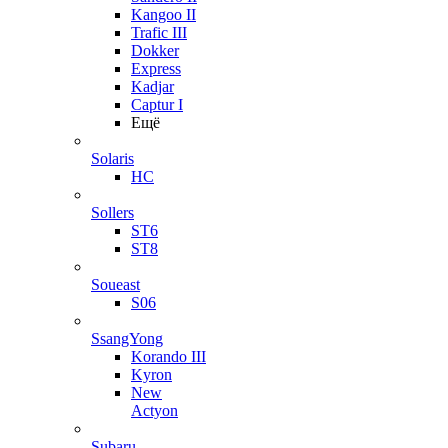
Kangoo II
Trafic III
Dokker
Express
Kadjar
Captur I
Ещё
Solaris
HC
Sollers
ST6
ST8
Soueast
S06
SsangYong
Korando III
Kyron
New
Actyon
Subaru