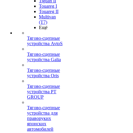
Tiguan II
Touareg I
Touareg II
Multivan
(T7)
Ещё
Тягово-сцепные
устройства AvtoS
Тягово-сцепные
устройства Galia
Тягово-сцепные
устройства Oris
Тягово-сцепные
устройства PT
GROUP
Тягово-сцепные
устройства для
праворуких
японских
автомобилей