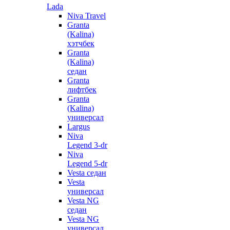
Lada
Niva Travel
Granta
(Kalina)
хэтчбек
Granta
(Kalina)
седан
Granta
лифтбек
Granta
(Kalina)
универсал
Largus
Niva
Legend 3-dr
Niva
Legend 5-dr
Vesta седан
Vesta
универсал
Vesta NG
седан
Vesta NG
универсал