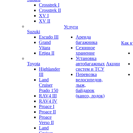
Crosstrek I
Crosstrek II
XV I
XV II
Услуги
Suzuki
Escudo III
Аренда
Grand
багажника
Как к
Vitara
Сезонное
Ertiga II
хранение
Установка
Toyota
автобагажных
Акции
Highlander
систем и ТСУ
III
Перевозка
Land
велосипедов,
Cruiser
лыж,
Prado 150
байдарок
RAV4 III
(каноэ, лодок)
RAV4 IV
Proace I
Proace II
Proace
Verso II
Land