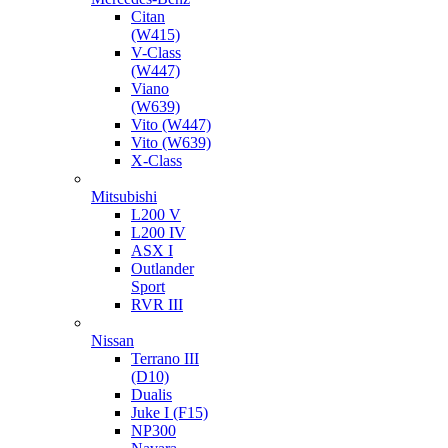
Citan
(W415)
V-Class
(W447)
Viano
(W639)
Vito (W447)
Vito (W639)
X-Class
Mitsubishi
L200 V
L200 IV
ASX I
Outlander
Sport
RVR III
Nissan
Terrano III
(D10)
Dualis
Juke I (F15)
NP300