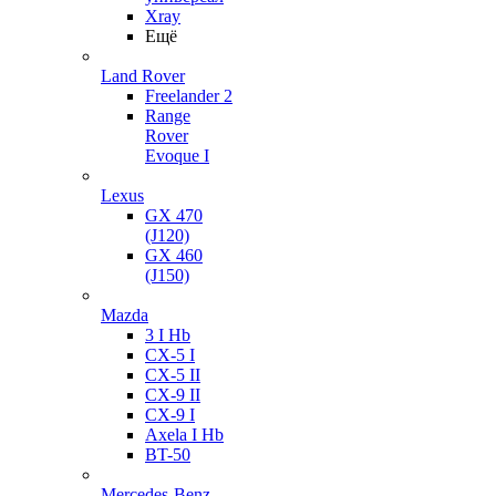
Xray
Ещё
Land Rover
Freelander 2
Range
Rover
Evoque I
Lexus
GX 470
(J120)
GX 460
(J150)
Mazda
3 I Hb
CX-5 I
CX-5 II
CX-9 II
CX-9 I
Axela I Hb
BT-50
Mercedes-Benz