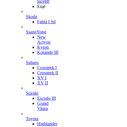
facelift
Ещё
Skoda
Fabia I Sd
SsangYong
New
Actyon
Kyron
Korando III
Subaru
Crosstrek I
Crosstrek II
XV I
XV II
Suzuki
Escudo III
Grand
Vitara
Toyota
Highlander