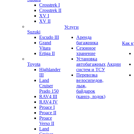
Crosstrek I
Crosstrek II
XV I
XV II
Услуги
Suzuki
Escudo III
Аренда
Grand
багажника
Как к
Vitara
Сезонное
Ertiga II
хранение
Установка
Toyota
автобагажных
Акции
Highlander
систем и ТСУ
III
Перевозка
Land
велосипедов,
Cruiser
лыж,
Prado 150
байдарок
RAV4 III
(каноэ, лодок)
RAV4 IV
Proace I
Proace II
Proace
Verso II
Land