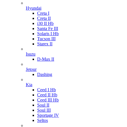
Hyundai
Creta I
Creta II
i30 II Hb
Santa Fe III
Solaris I Hb
Tucson III
Starex II
Isuzu
D-Max II
Jetour
Dashing
Kia
Ceed I Hb
Ceed II Hb
Ceed III Hb
Soul II
Soul III
Sportage IV
Seltos