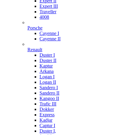
Expert II
Expert III
Traveller
4008
Porsche
Cayenne I
Cayenne II
Renault
Duster I
Duster II
Kaptur
Arkana
Logan I
Logan II
Sandero I
Sandero II
Kangoo II
Trafic III
Dokker
Express
Kadjar
Captur I
Duster I,