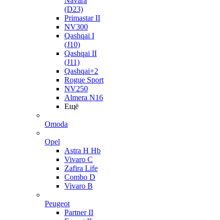
Navara
(D23)
Primastar II
NV300
Qashqai I
(J10)
Qashqai II
(J11)
Qashqai+2
Rogue Sport
NV250
Almera N16
Ещё
Omoda
Opel
Astra H Hb
Vivaro C
Zafira Life
Combo D
Vivaro B
Peugeot
Partner II