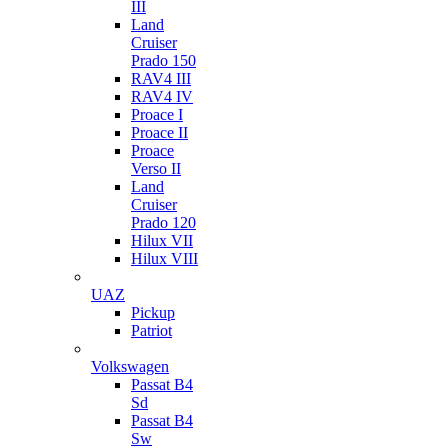
III
Land
Cruiser
Prado 150
RAV4 III
RAV4 IV
Proace I
Proace II
Proace
Verso II
Land
Cruiser
Prado 120
Hilux VII
Hilux VIII
UAZ
Pickup
Patriot
Volkswagen
Passat B4
Sd
Passat B4
Sw