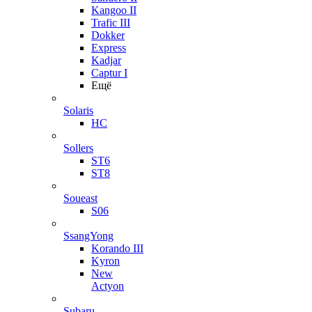
Kangoo II
Trafic III
Dokker
Express
Kadjar
Captur I
Ещё
Solaris
HC
Sollers
ST6
ST8
Soueast
S06
SsangYong
Korando III
Kyron
New
Actyon
Subaru