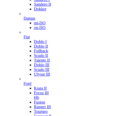
Sandero II
Dokker
Datsun
mi-DO
on-DO
Fiat
Doblo I
Doblo II
Fullback
Scudo II
Talento II
Doblo III
Scudo III
Ulysse III
Ford
Kuga II
Focus III
Hb
Fusion
Ranger III
Tourneo