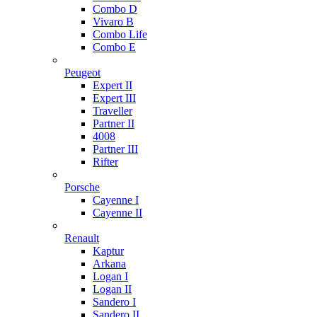
Combo D
Vivaro B
Combo Life
Combo E
Peugeot
Expert II
Expert III
Traveller
Partner II
4008
Partner III
Rifter
Porsche
Cayenne I
Cayenne II
Renault
Kaptur
Arkana
Logan I
Logan II
Sandero I
Sandero II