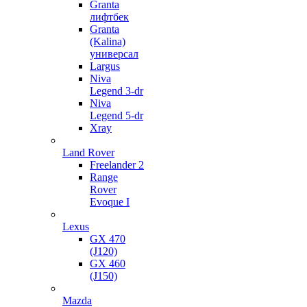
Granta
лифтбек
Granta
(Kalina)
универсал
Largus
Niva
Legend 3-dr
Niva
Legend 5-dr
Xray
Land Rover
Freelander 2
Range
Rover
Evoque I
Lexus
GX 470
(J120)
GX 460
(J150)
Mazda