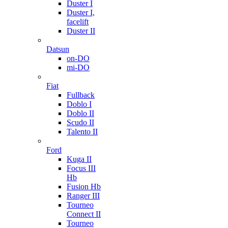
Duster I
Duster I,
facelift
Duster II
Datsun
on-DO
mi-DO
Fiat
Fullback
Doblo I
Doblo II
Scudo II
Talento II
Ford
Kuga II
Focus III
Hb
Fusion Hb
Ranger III
Tourneo
Connect II
Tourneo