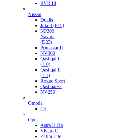
RVR III
Nissan
Dualis
Juke I (F15)
NP300
Navara
(D23)
Primastar II
NV300
Qashqai I
(J10)
Qashqai II
(J11)
Rogue Sport
Qashqai+2
NV250
Omoda
C5
Opel
Astra H Hb
Vivaro C
Zafira Life