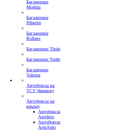
Багажники
Modula
Багажники
Piligrim
Багажники
Rollster
Багажники Thule
Багажники Turtle
Багажники
Yakima
Автобоксы на
ТСУ (фаркоп)
Автобоксы на
крышу
Автобоксы
Aerobox
Автобоксы
ArmAuto