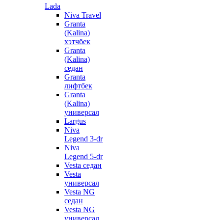
Lada
Niva Travel
Granta
(Kalina)
хэтчбек
Granta
(Kalina)
седан
Granta
лифтбек
Granta
(Kalina)
универсал
Largus
Niva
Legend 3-dr
Niva
Legend 5-dr
Vesta седан
Vesta
универсал
Vesta NG
седан
Vesta NG
универсал