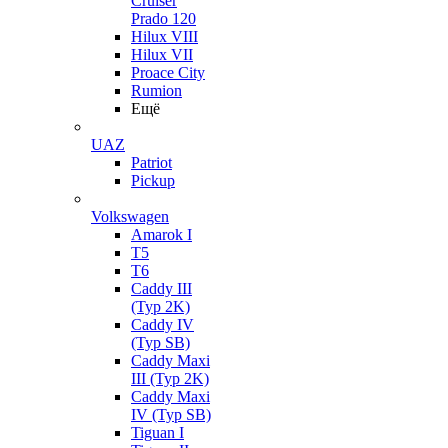
Cruiser
Prado 120
Hilux VIII
Hilux VII
Proace City
Rumion
Ещё
UAZ
Patriot
Pickup
Volkswagen
Amarok I
T5
T6
Caddy III
(Typ 2K)
Caddy IV
(Typ SB)
Caddy Maxi
III (Typ 2K)
Caddy Maxi
IV (Typ SB)
Tiguan I