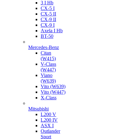
3 I Hb
CX-5 I
CX-5 II
CX-9 II
CX-9 I
Axela I Hb
BT-50
Mercedes-Benz
Citan
(W415)
V-Class
(W447)
Viano
(W639)
Vito (W639)
Vito (W447)
X-Class
Mitsubishi
L200 V
L200 IV
ASX I
Outlander
Sport