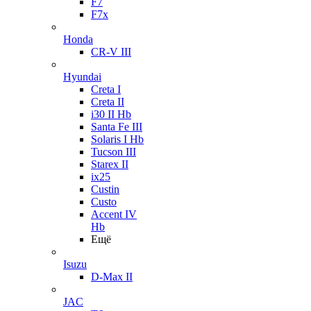
F7
F7x
Honda
CR-V III
Hyundai
Creta I
Creta II
i30 II Hb
Santa Fe III
Solaris I Hb
Tucson III
Starex II
ix25
Custin
Custo
Accent IV
Hb
Ещё
Isuzu
D-Max II
JAC