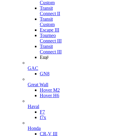
Custom
Transit
Connect II
Transit
Custom
Escape III
Tourneo
Connect III
Transit
Connect III
Ещё
GAC
GN8
Great Wall
Hover M2
Hover H6
Haval
F7
f7x
Honda
CR-V III