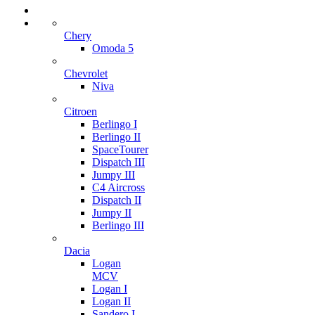
Chery
Omoda 5
Chevrolet
Niva
Citroen
Berlingo I
Berlingo II
SpaceTourer
Dispatch III
Jumpy III
C4 Aircross
Dispatch II
Jumpy II
Berlingo III
Dacia
Logan
MCV
Logan I
Logan II
Sandero I