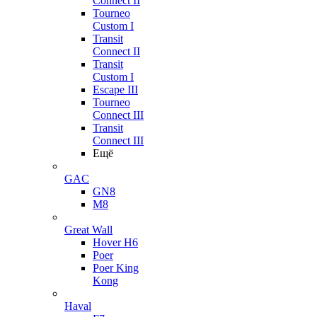
Connect II
Tourneo
Custom I
Transit
Connect II
Transit
Custom I
Escape III
Tourneo
Connect III
Transit
Connect III
Ещё
GAC
GN8
M8
Great Wall
Hover H6
Poer
Poer King
Kong
Haval