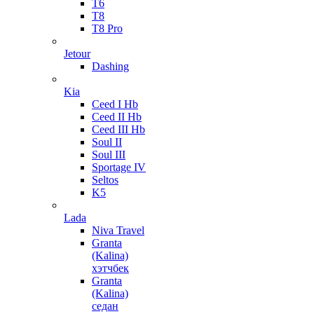
T6
T8
T8 Pro
Jetour
Dashing
Kia
Ceed I Hb
Ceed II Hb
Ceed III Hb
Soul II
Soul III
Sportage IV
Seltos
K5
Lada
Niva Travel
Granta
(Kalina)
хэтчбек
Granta
(Kalina)
седан