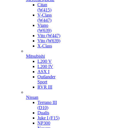
Citan
(W415)
V-Class
(W447)
Viano
(W639)
Vito (W447)
Vito (W639)
X-Class
Mitsubishi
L200 V
L200 IV
ASX I
Outlander
Sport
RVR III
Nissan
Terrano III
(D10)
Dualis
Juke I (F15)
NP300