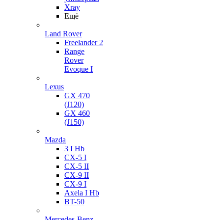
Xray
Ещё
Land Rover
Freelander 2
Range
Rover
Evoque I
Lexus
GX 470
(J120)
GX 460
(J150)
Mazda
3 I Hb
CX-5 I
CX-5 II
CX-9 II
CX-9 I
Axela I Hb
BT-50
Mercedes-Benz