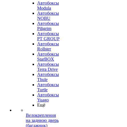
Автобоксы
Modula
Автобоксы
NOBU
Автобоксы
Piligrim
Автобоксы
PT GROUP
Автобоксы
Rollster
Автобоксы
StarBOX
Автобоксы
Terra Drive
Автобоксы
Thule
Автобоксы
Turtle
Автобоксы
Yuago
Ещё
Велокрепления
на заднюю дверь
(багажник)