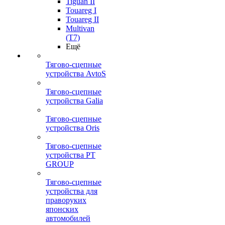
Tiguan II
Touareg I
Touareg II
Multivan
(T7)
Ещё
Тягово-сцепные
устройства AvtoS
Тягово-сцепные
устройства Galia
Тягово-сцепные
устройства Oris
Тягово-сцепные
устройства PT
GROUP
Тягово-сцепные
устройства для
праворуких
японских
автомобилей