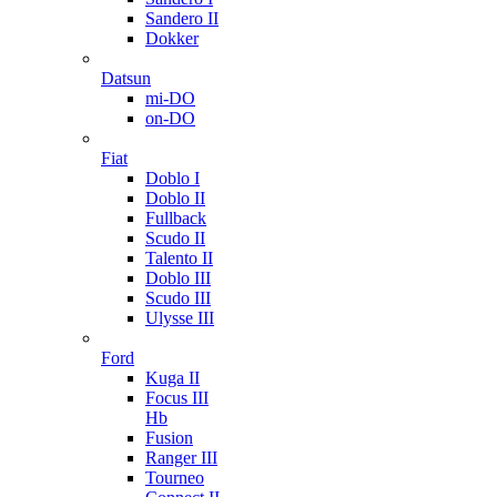
Sandero II
Dokker
Datsun
mi-DO
on-DO
Fiat
Doblo I
Doblo II
Fullback
Scudo II
Talento II
Doblo III
Scudo III
Ulysse III
Ford
Kuga II
Focus III
Hb
Fusion
Ranger III
Tourneo