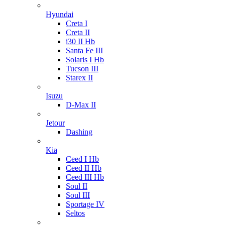
Hyundai
Creta I
Creta II
i30 II Hb
Santa Fe III
Solaris I Hb
Tucson III
Starex II
Isuzu
D-Max II
Jetour
Dashing
Kia
Ceed I Hb
Ceed II Hb
Ceed III Hb
Soul II
Soul III
Sportage IV
Seltos