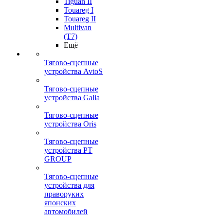
Tiguan II
Touareg I
Touareg II
Multivan
(T7)
Ещё
Тягово-сцепные
устройства AvtoS
Тягово-сцепные
устройства Galia
Тягово-сцепные
устройства Oris
Тягово-сцепные
устройства PT
GROUP
Тягово-сцепные
устройства для
праворуких
японских
автомобилей