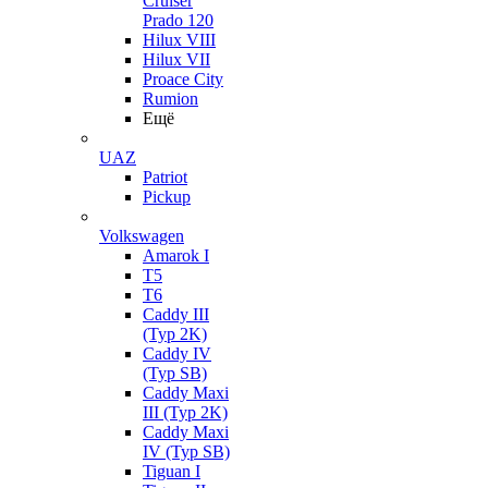
Cruiser
Prado 120
Hilux VIII
Hilux VII
Proace City
Rumion
Ещё
UAZ
Patriot
Pickup
Volkswagen
Amarok I
T5
T6
Caddy III
(Typ 2K)
Caddy IV
(Typ SB)
Caddy Maxi
III (Typ 2K)
Caddy Maxi
IV (Typ SB)
Tiguan I