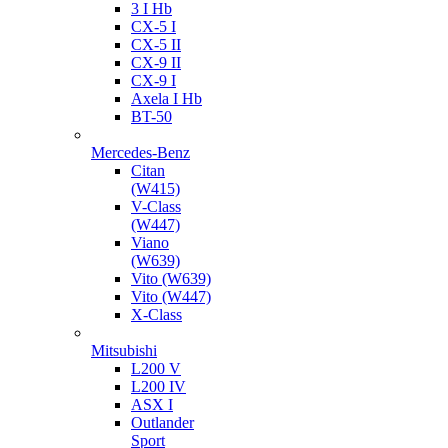
3 I Hb
CX-5 I
CX-5 II
CX-9 II
CX-9 I
Axela I Hb
BT-50
Mercedes-Benz
Citan
(W415)
V-Class
(W447)
Viano
(W639)
Vito (W639)
Vito (W447)
X-Class
Mitsubishi
L200 V
L200 IV
ASX I
Outlander
Sport