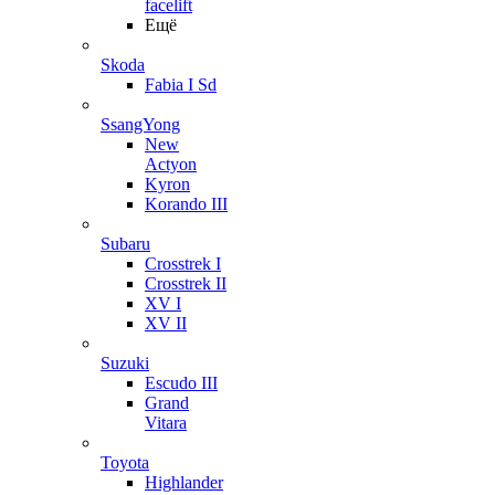
facelift
Ещё
Skoda
Fabia I Sd
SsangYong
New
Actyon
Kyron
Korando III
Subaru
Crosstrek I
Crosstrek II
XV I
XV II
Suzuki
Escudo III
Grand
Vitara
Toyota
Highlander