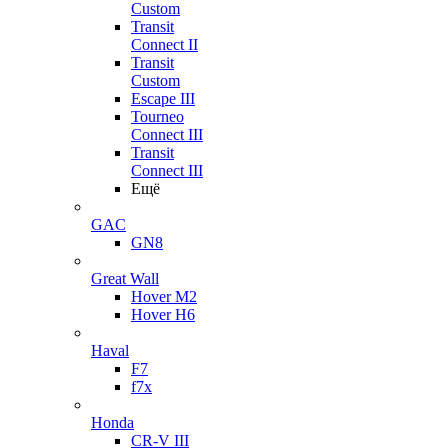
Custom
Transit
Connect II
Transit
Custom
Escape III
Tourneo
Connect III
Transit
Connect III
Ещё
GAC
GN8
Great Wall
Hover M2
Hover H6
Haval
F7
f7x
Honda
CR-V III