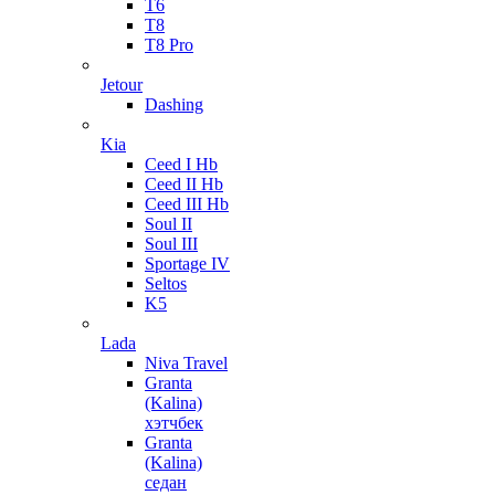
T6
T8
T8 Pro
Jetour
Dashing
Kia
Ceed I Hb
Ceed II Hb
Ceed III Hb
Soul II
Soul III
Sportage IV
Seltos
K5
Lada
Niva Travel
Granta
(Kalina)
хэтчбек
Granta
(Kalina)
седан