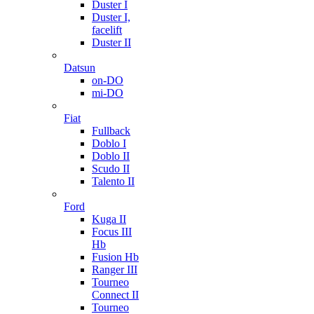
Duster I
Duster I,
facelift
Duster II
Datsun
on-DO
mi-DO
Fiat
Fullback
Doblo I
Doblo II
Scudo II
Talento II
Ford
Kuga II
Focus III
Hb
Fusion Hb
Ranger III
Tourneo
Connect II
Tourneo