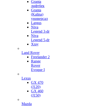
Granta
лифтбек
Granta
(Kalina)
универсал
Largus
Niva
Legend 3-dr
Niva
Legend 5-dr
Xray
Land Rover
Freelander 2
Range
Rover
Evoque I
Lexus
GX 470
(J120)
GX 460
(J150)
Mazda