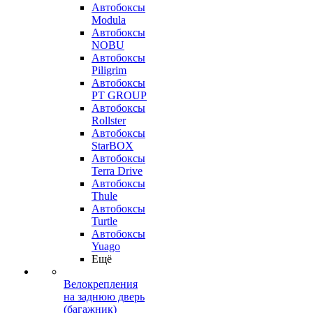
Автобоксы
Modula
Автобоксы
NOBU
Автобоксы
Piligrim
Автобоксы
PT GROUP
Автобоксы
Rollster
Автобоксы
StarBOX
Автобоксы
Terra Drive
Автобоксы
Thule
Автобоксы
Turtle
Автобоксы
Yuago
Ещё
Велокрепления
на заднюю дверь
(багажник)