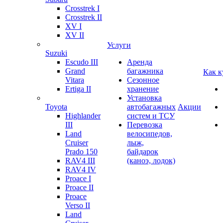
Crosstrek I
Crosstrek II
XV I
XV II
Услуги
Suzuki
Escudo III
Аренда
Grand
багажника
Как к
Vitara
Сезонное
Ertiga II
хранение
Установка
Toyota
автобагажных
Акции
Highlander
систем и ТСУ
III
Перевозка
Land
велосипедов,
Cruiser
лыж,
Prado 150
байдарок
RAV4 III
(каноэ, лодок)
RAV4 IV
Proace I
Proace II
Proace
Verso II
Land