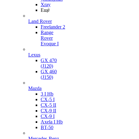
Xray
Ещё
Land Rover
Freelander 2
Range
Rover
Evoque I
Lexus
GX 470
(J120)
GX 460
(J150)
Mazda
3 I Hb
CX-5 I
CX-5 II
CX-9 II
CX-9 I
Axela I Hb
BT-50
Mercedes-Benz