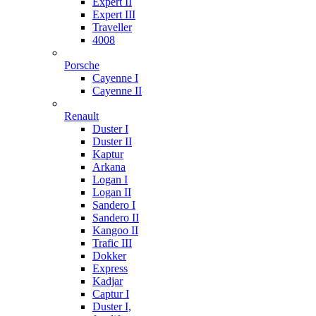
Expert II
Expert III
Traveller
4008
Porsche
Cayenne I
Cayenne II
Renault
Duster I
Duster II
Kaptur
Arkana
Logan I
Logan II
Sandero I
Sandero II
Kangoo II
Trafic III
Dokker
Express
Kadjar
Captur I
Duster I,