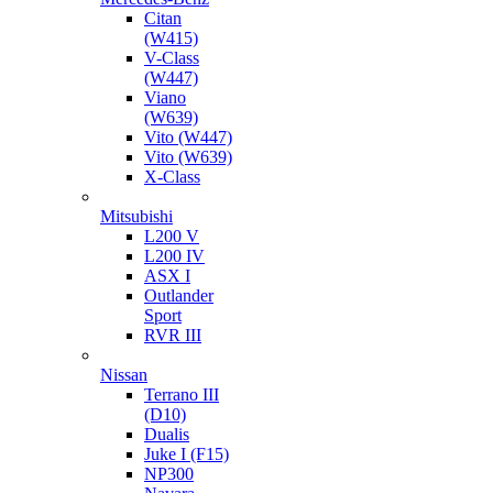
Citan
(W415)
V-Class
(W447)
Viano
(W639)
Vito (W447)
Vito (W639)
X-Class
Mitsubishi
L200 V
L200 IV
ASX I
Outlander
Sport
RVR III
Nissan
Terrano III
(D10)
Dualis
Juke I (F15)
NP300