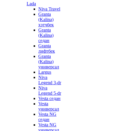
Lada
Niva Travel
Granta
(Kalina)
хэтчбек
Granta
(Kalina)
седан
Granta
лифтбек
Granta
(Kalina)
универсал
Largus
Niva
Legend 3-dr
Niva
Legend 5-dr
Vesta седан
Vesta
универсал
Vesta NG
седан
Vesta NG
универсал