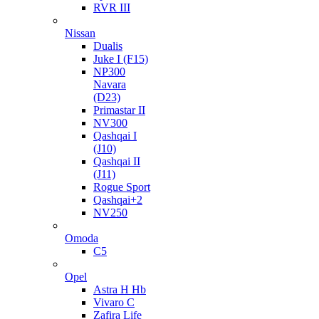
RVR III
Nissan
Dualis
Juke I (F15)
NP300
Navara
(D23)
Primastar II
NV300
Qashqai I
(J10)
Qashqai II
(J11)
Rogue Sport
Qashqai+2
NV250
Omoda
C5
Opel
Astra H Hb
Vivaro C
Zafira Life