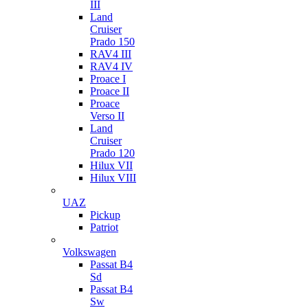
III
Land
Cruiser
Prado 150
RAV4 III
RAV4 IV
Proace I
Proace II
Proace
Verso II
Land
Cruiser
Prado 120
Hilux VII
Hilux VIII
UAZ
Pickup
Patriot
Volkswagen
Passat B4
Sd
Passat B4
Sw