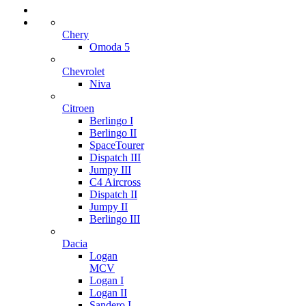
Chery
Omoda 5
Chevrolet
Niva
Citroen
Berlingo I
Berlingo II
SpaceTourer
Dispatch III
Jumpy III
C4 Aircross
Dispatch II
Jumpy II
Berlingo III
Dacia
Logan
MCV
Logan I
Logan II
Sandero I