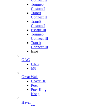
Connect II
Tourneo
Custom I
Transit
Connect II
Transit
Custom I
Escape III
Tourneo
Connect III
Transit
Connect III
Ещё
GAC
GN8
M8
Great Wall
Hover H6
Poer
Poer King
Kong
Haval