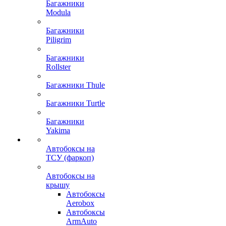
Багажники
Modula
Багажники
Piligrim
Багажники
Rollster
Багажники Thule
Багажники Turtle
Багажники
Yakima
Автобоксы на
ТСУ (фаркоп)
Автобоксы на
крышу
Автобоксы
Aerobox
Автобоксы
ArmAuto