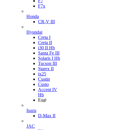
F7
F7x
Honda
CR-V III
Hyundai
Creta I
Creta II
i30 II Hb
Santa Fe III
Solaris I Hb
Tucson III
Starex II
ix25
Custin
Custo
Accent IV
Hb
Ещё
Isuzu
D-Max II
JAC