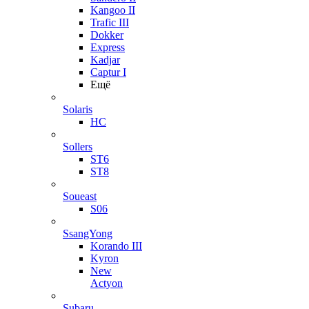
Kangoo II
Trafic III
Dokker
Express
Kadjar
Captur I
Ещё
Solaris
HC
Sollers
ST6
ST8
Soueast
S06
SsangYong
Korando III
Kyron
New
Actyon
Subaru