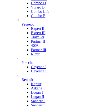
Combo D
Vivaro B
Combo Life
Combo E
Peugeot
Expert II
Expert III
Traveller
Partner II
4008
Partner III
Rifter
Porsche
Cayenne I
Cayenne II
Renault
Kaptur
Arkana
Logan I
Logan II
Sandero I
Sandero II