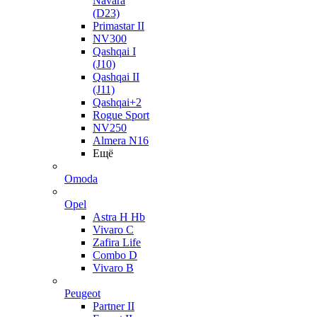
Navara
(D23)
Primastar II
NV300
Qashqai I
(J10)
Qashqai II
(J11)
Qashqai+2
Rogue Sport
NV250
Almera N16
Ещё
Omoda
Opel
Astra H Hb
Vivaro C
Zafira Life
Combo D
Vivaro B
Peugeot
Partner II