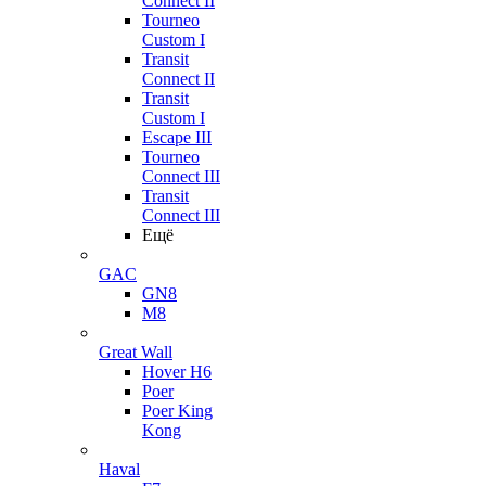
Connect II
Tourneo
Custom I
Transit
Connect II
Transit
Custom I
Escape III
Tourneo
Connect III
Transit
Connect III
Ещё
GAC
GN8
M8
Great Wall
Hover H6
Poer
Poer King
Kong
Haval