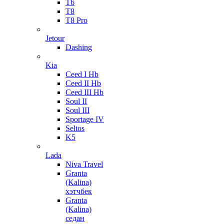
T6
T8
T8 Pro
Jetour
Dashing
Kia
Ceed I Hb
Ceed II Hb
Ceed III Hb
Soul II
Soul III
Sportage IV
Seltos
K5
Lada
Niva Travel
Granta
(Kalina)
хэтчбек
Granta
(Kalina)
седан