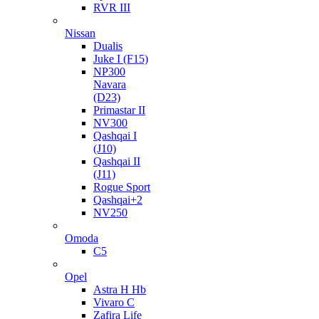
RVR III
Nissan
Dualis
Juke I (F15)
NP300
Navara
(D23)
Primastar II
NV300
Qashqai I
(J10)
Qashqai II
(J11)
Rogue Sport
Qashqai+2
NV250
Omoda
C5
Opel
Astra H Hb
Vivaro C
Zafira Life