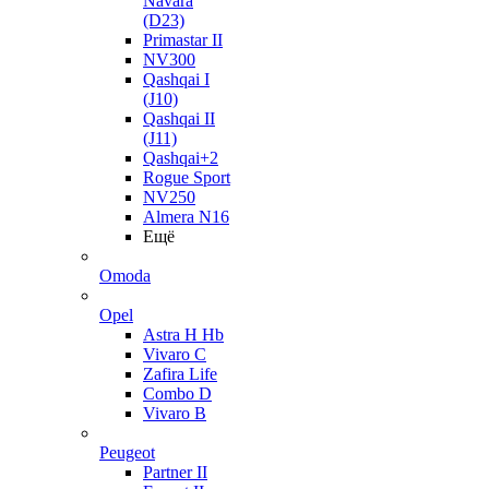
Navara
(D23)
Primastar II
NV300
Qashqai I
(J10)
Qashqai II
(J11)
Qashqai+2
Rogue Sport
NV250
Almera N16
Ещё
Omoda
Opel
Astra H Hb
Vivaro C
Zafira Life
Combo D
Vivaro B
Peugeot
Partner II