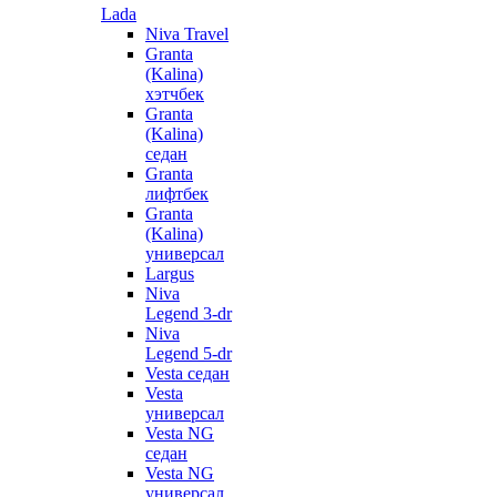
Lada
Niva Travel
Granta
(Kalina)
хэтчбек
Granta
(Kalina)
седан
Granta
лифтбек
Granta
(Kalina)
универсал
Largus
Niva
Legend 3-dr
Niva
Legend 5-dr
Vesta седан
Vesta
универсал
Vesta NG
седан
Vesta NG
универсал