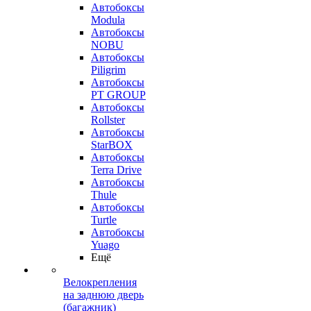
Автобоксы
Modula
Автобоксы
NOBU
Автобоксы
Piligrim
Автобоксы
PT GROUP
Автобоксы
Rollster
Автобоксы
StarBOX
Автобоксы
Terra Drive
Автобоксы
Thule
Автобоксы
Turtle
Автобоксы
Yuago
Ещё
Велокрепления
на заднюю дверь
(багажник)