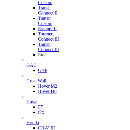
Custom
Transit
Connect II
Transit
Custom
Escape III
Tourneo
Connect III
Transit
Connect III
Ещё
GAC
GN8
Great Wall
Hover M2
Hover H6
Haval
F7
f7x
Honda
CR-V III