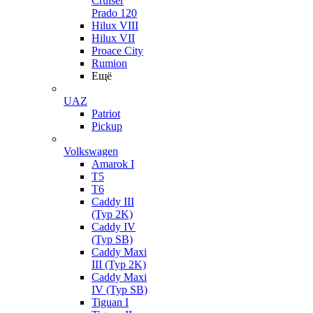
Cruiser
Prado 120
Hilux VIII
Hilux VII
Proace City
Rumion
Ещё
UAZ
Patriot
Pickup
Volkswagen
Amarok I
T5
T6
Caddy III
(Typ 2K)
Caddy IV
(Typ SB)
Caddy Maxi
III (Typ 2K)
Caddy Maxi
IV (Typ SB)
Tiguan I