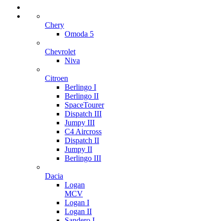
Chery
Omoda 5
Chevrolet
Niva
Citroen
Berlingo I
Berlingo II
SpaceTourer
Dispatch III
Jumpy III
C4 Aircross
Dispatch II
Jumpy II
Berlingo III
Dacia
Logan
MCV
Logan I
Logan II
Sandero I