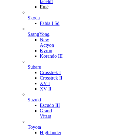
facelift
Ещё
Skoda
Fabia I Sd
SsangYong
New
Actyon
Kyron
Korando III
Subaru
Crosstrek I
Crosstrek II
XV I
XV II
Suzuki
Escudo III
Grand
Vitara
Toyota
Highlander