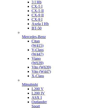
3 I Hb
CX-5 I
CX-5 II
CX-9 II
CX-9 I
Axela I Hb
BT-50
Mercedes-Benz
Citan
(W415)
V-Class
(W447)
Viano
(W639)
Vito (W639)
Vito (W447)
X-Class
Mitsubishi
L200 V
L200 IV
ASX I
Outlander
Sport