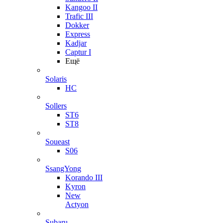
Kangoo II
Trafic III
Dokker
Express
Kadjar
Captur I
Ещё
Solaris
HC
Sollers
ST6
ST8
Soueast
S06
SsangYong
Korando III
Kyron
New
Actyon
Subaru