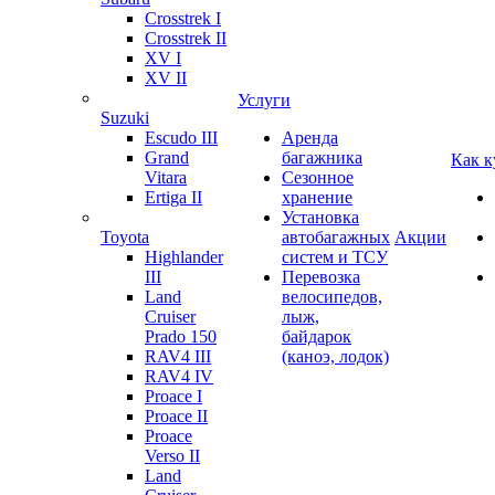
Crosstrek I
Crosstrek II
XV I
XV II
Услуги
Suzuki
Escudo III
Аренда
Grand
багажника
Как к
Vitara
Сезонное
Ertiga II
хранение
Установка
Toyota
автобагажных
Акции
Highlander
систем и ТСУ
III
Перевозка
Land
велосипедов,
Cruiser
лыж,
Prado 150
байдарок
RAV4 III
(каноэ, лодок)
RAV4 IV
Proace I
Proace II
Proace
Verso II
Land