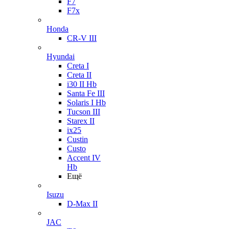
F7
F7x
Honda
CR-V III
Hyundai
Creta I
Creta II
i30 II Hb
Santa Fe III
Solaris I Hb
Tucson III
Starex II
ix25
Custin
Custo
Accent IV
Hb
Ещё
Isuzu
D-Max II
JAC