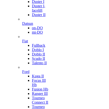
Duster I
Duster I,
facelift
Duster II
Datsun
on-DO
mi-DO
Fiat
Fullback
Doblo I
Doblo II
Scudo II
Talento II
Ford
Kuga II
Focus III
Hb
Fusion Hb
Ranger III
Tourneo
Connect II
Tourneo