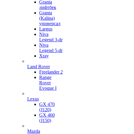
Granta
лифтбек
Granta
(Kalina)
универсал
Largus
Niva
Legend 3-dr
Niva
Legend 5-dr
Xray
Land Rover
Freelander 2
Range
Rover
Evoque I
Lexus
GX 470
(J120)
GX 460
(J150)
Mazda