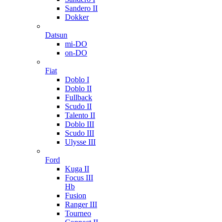
Sandero II
Dokker
Datsun
mi-DO
on-DO
Fiat
Doblo I
Doblo II
Fullback
Scudo II
Talento II
Doblo III
Scudo III
Ulysse III
Ford
Kuga II
Focus III
Hb
Fusion
Ranger III
Tourneo