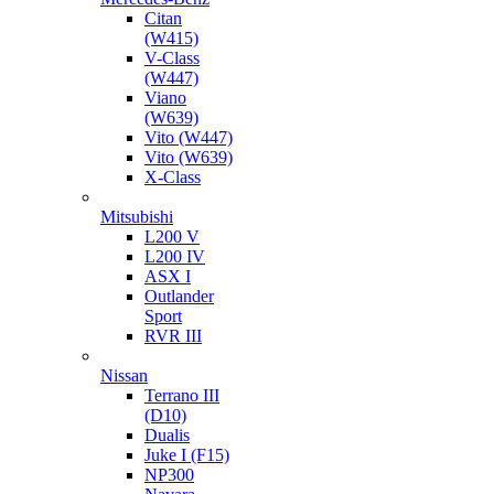
Citan
(W415)
V-Class
(W447)
Viano
(W639)
Vito (W447)
Vito (W639)
X-Class
Mitsubishi
L200 V
L200 IV
ASX I
Outlander
Sport
RVR III
Nissan
Terrano III
(D10)
Dualis
Juke I (F15)
NP300