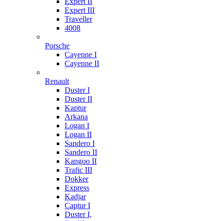
Expert II
Expert III
Traveller
4008
Porsche
Cayenne I
Cayenne II
Renault
Duster I
Duster II
Kaptur
Arkana
Logan I
Logan II
Sandero I
Sandero II
Kangoo II
Trafic III
Dokker
Express
Kadjar
Captur I
Duster I,