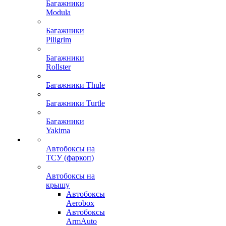
Багажники
Modula
Багажники
Piligrim
Багажники
Rollster
Багажники Thule
Багажники Turtle
Багажники
Yakima
Автобоксы на
ТСУ (фаркоп)
Автобоксы на
крышу
Автобоксы
Aerobox
Автобоксы
ArmAuto