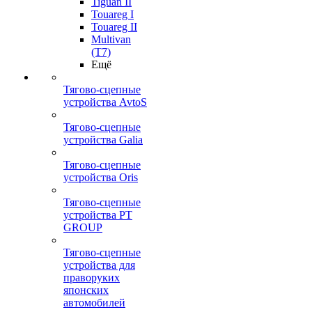
Tiguan II
Touareg I
Touareg II
Multivan
(T7)
Ещё
Тягово-сцепные
устройства AvtoS
Тягово-сцепные
устройства Galia
Тягово-сцепные
устройства Oris
Тягово-сцепные
устройства PT
GROUP
Тягово-сцепные
устройства для
праворуких
японских
автомобилей