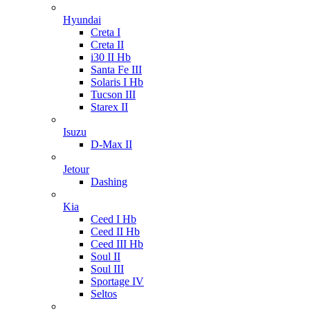
Hyundai
Creta I
Creta II
i30 II Hb
Santa Fe III
Solaris I Hb
Tucson III
Starex II
Isuzu
D-Max II
Jetour
Dashing
Kia
Ceed I Hb
Ceed II Hb
Ceed III Hb
Soul II
Soul III
Sportage IV
Seltos