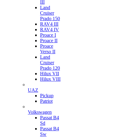
III
Land
Cruiser
Prado 150
RAV4 III
RAV4 IV
Proace I
Proace II
Proace
Verso II
Land
Cruiser
Prado 120
Hilux VII
Hilux VIII
UAZ
Pickup
Patriot
Volkswagen
Passat B4
Sd
Passat B4
Sw