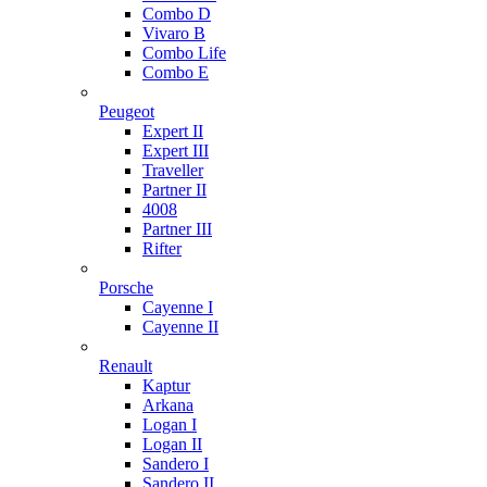
Combo D
Vivaro B
Combo Life
Combo E
Peugeot
Expert II
Expert III
Traveller
Partner II
4008
Partner III
Rifter
Porsche
Cayenne I
Cayenne II
Renault
Kaptur
Arkana
Logan I
Logan II
Sandero I
Sandero II