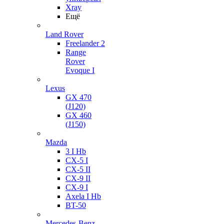
Xray
Ещё
Land Rover
Freelander 2
Range
Rover
Evoque I
Lexus
GX 470
(J120)
GX 460
(J150)
Mazda
3 I Hb
CX-5 I
CX-5 II
CX-9 II
CX-9 I
Axela I Hb
BT-50
Mercedes-Benz