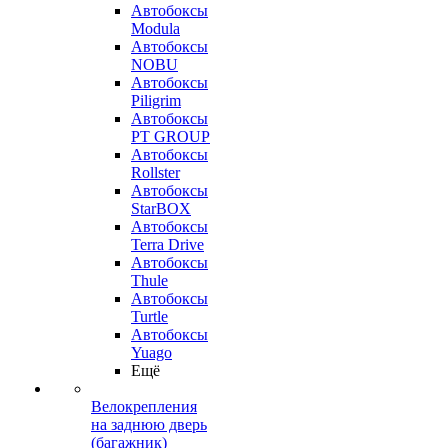
Автобоксы
Modula
Автобоксы
NOBU
Автобоксы
Piligrim
Автобоксы
PT GROUP
Автобоксы
Rollster
Автобоксы
StarBOX
Автобоксы
Terra Drive
Автобоксы
Thule
Автобоксы
Turtle
Автобоксы
Yuago
Ещё
Велокрепления
на заднюю дверь
(багажник)