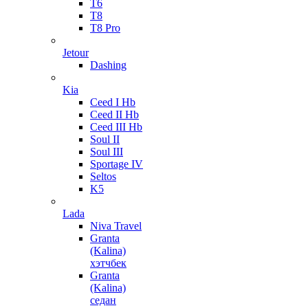
T6
T8
T8 Pro
Jetour
Dashing
Kia
Ceed I Hb
Ceed II Hb
Ceed III Hb
Soul II
Soul III
Sportage IV
Seltos
K5
Lada
Niva Travel
Granta
(Kalina)
хэтчбек
Granta
(Kalina)
седан