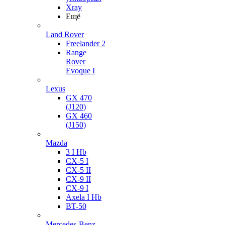
Xray
Ещё
Land Rover
Freelander 2
Range
Rover
Evoque I
Lexus
GX 470
(J120)
GX 460
(J150)
Mazda
3 I Hb
CX-5 I
CX-5 II
CX-9 II
CX-9 I
Axela I Hb
BT-50
Mercedes-Benz