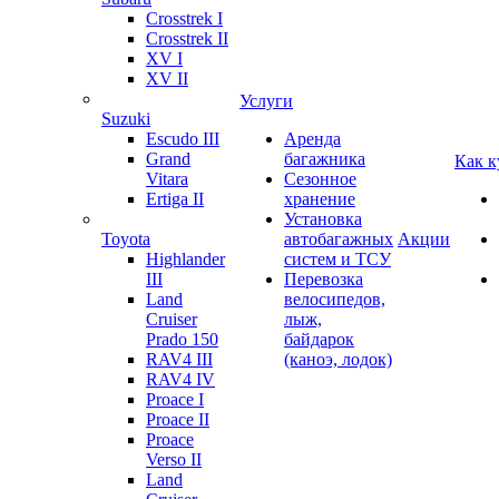
Crosstrek I
Crosstrek II
XV I
XV II
Услуги
Suzuki
Escudo III
Аренда
Grand
багажника
Как к
Vitara
Сезонное
Ertiga II
хранение
Установка
Toyota
автобагажных
Акции
Highlander
систем и ТСУ
III
Перевозка
Land
велосипедов,
Cruiser
лыж,
Prado 150
байдарок
RAV4 III
(каноэ, лодок)
RAV4 IV
Proace I
Proace II
Proace
Verso II
Land