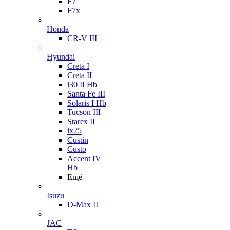
F7
F7x
Honda
CR-V III
Hyundai
Creta I
Creta II
i30 II Hb
Santa Fe III
Solaris I Hb
Tucson III
Starex II
ix25
Custin
Custo
Accent IV
Hb
Ещё
Isuzu
D-Max II
JAC