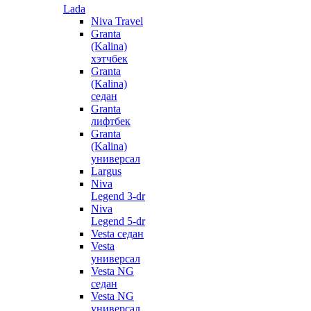
Lada
Niva Travel
Granta
(Kalina)
хэтчбек
Granta
(Kalina)
седан
Granta
лифтбек
Granta
(Kalina)
универсал
Largus
Niva
Legend 3-dr
Niva
Legend 5-dr
Vesta седан
Vesta
универсал
Vesta NG
седан
Vesta NG
универсал