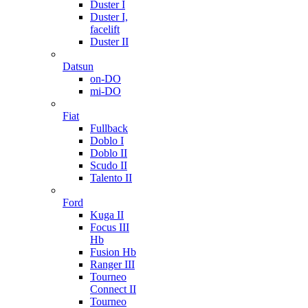
Duster I
Duster I,
facelift
Duster II
Datsun
on-DO
mi-DO
Fiat
Fullback
Doblo I
Doblo II
Scudo II
Talento II
Ford
Kuga II
Focus III
Hb
Fusion Hb
Ranger III
Tourneo
Connect II
Tourneo