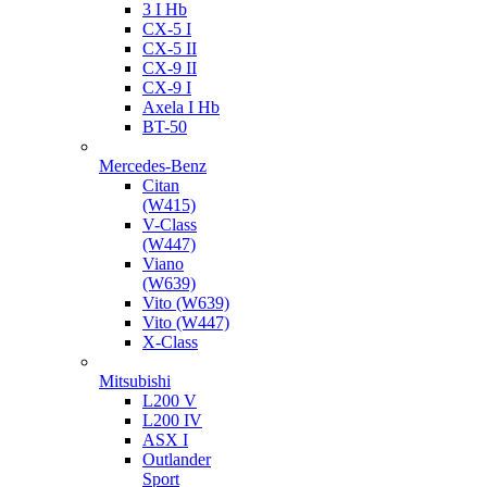
3 I Hb
CX-5 I
CX-5 II
CX-9 II
CX-9 I
Axela I Hb
BT-50
Mercedes-Benz
Citan
(W415)
V-Class
(W447)
Viano
(W639)
Vito (W639)
Vito (W447)
X-Class
Mitsubishi
L200 V
L200 IV
ASX I
Outlander
Sport