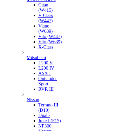
Citan
(W415)
V-Class
(W447)
Viano
(W639)
Vito (W447)
Vito (W639)
X-Class
Mitsubishi
L200 V
L200 IV
ASX I
Outlander
Sport
RVR III
Nissan
Terrano III
(D10)
Dualis
Juke I (F15)
NP300