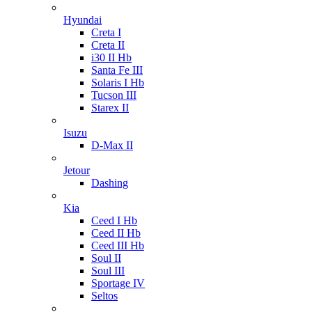
Hyundai
Creta I
Creta II
i30 II Hb
Santa Fe III
Solaris I Hb
Tucson III
Starex II
Isuzu
D-Max II
Jetour
Dashing
Kia
Ceed I Hb
Ceed II Hb
Ceed III Hb
Soul II
Soul III
Sportage IV
Seltos