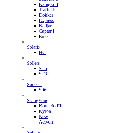
Kangoo II
Trafic III
Dokker
Express
Kadjar
Captur I
Ещё
Solaris
HC
Sollers
ST6
ST8
Soueast
S06
SsangYong
Korando III
Kyron
New
Actyon
Subaru