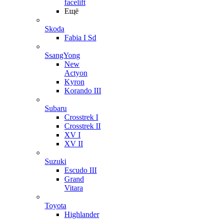
facelift
Ещё
Skoda
Fabia I Sd
SsangYong
New
Actyon
Kyron
Korando III
Subaru
Crosstrek I
Crosstrek II
XV I
XV II
Suzuki
Escudo III
Grand
Vitara
Toyota
Highlander