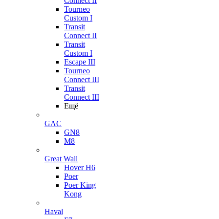
Connect II
Tourneo
Custom I
Transit
Connect II
Transit
Custom I
Escape III
Tourneo
Connect III
Transit
Connect III
Ещё
GAC
GN8
M8
Great Wall
Hover H6
Poer
Poer King
Kong
Haval