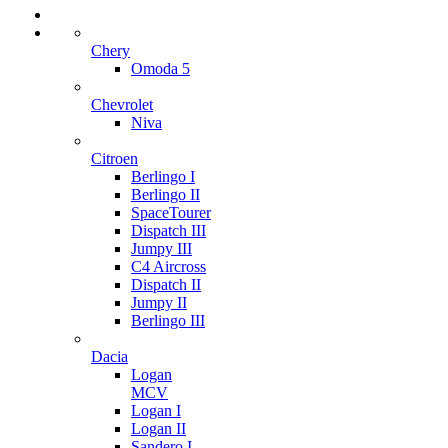
Chery
Omoda 5
Chevrolet
Niva
Citroen
Berlingo I
Berlingo II
SpaceTourer
Dispatch III
Jumpy III
C4 Aircross
Dispatch II
Jumpy II
Berlingo III
Dacia
Logan
MCV
Logan I
Logan II
Sandero I