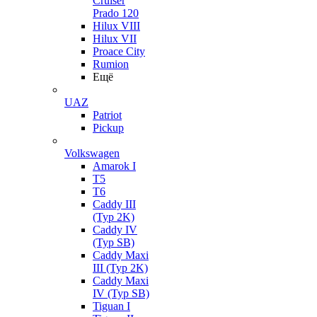
Cruiser
Prado 120
Hilux VIII
Hilux VII
Proace City
Rumion
Ещё
UAZ
Patriot
Pickup
Volkswagen
Amarok I
T5
T6
Caddy III
(Typ 2K)
Caddy IV
(Typ SB)
Caddy Maxi
III (Typ 2K)
Caddy Maxi
IV (Typ SB)
Tiguan I