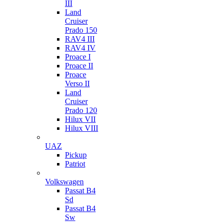
III
Land
Cruiser
Prado 150
RAV4 III
RAV4 IV
Proace I
Proace II
Proace
Verso II
Land
Cruiser
Prado 120
Hilux VII
Hilux VIII
UAZ
Pickup
Patriot
Volkswagen
Passat B4
Sd
Passat B4
Sw