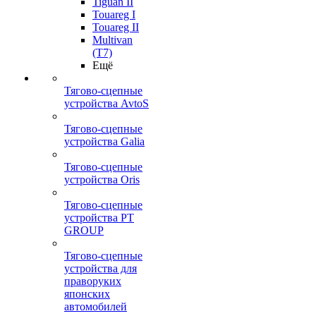
Tiguan II
Touareg I
Touareg II
Multivan
(T7)
Ещё
Тягово-сцепные
устройства AvtoS
Тягово-сцепные
устройства Galia
Тягово-сцепные
устройства Oris
Тягово-сцепные
устройства PT
GROUP
Тягово-сцепные
устройства для
праворуких
японских
автомобилей