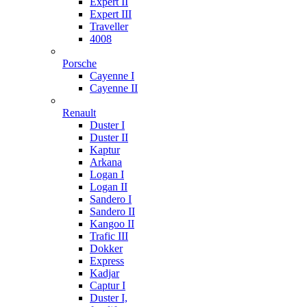
Expert II
Expert III
Traveller
4008
Porsche
Cayenne I
Cayenne II
Renault
Duster I
Duster II
Kaptur
Arkana
Logan I
Logan II
Sandero I
Sandero II
Kangoo II
Trafic III
Dokker
Express
Kadjar
Captur I
Duster I,