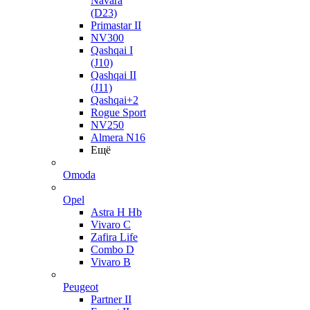
Navara
(D23)
Primastar II
NV300
Qashqai I
(J10)
Qashqai II
(J11)
Qashqai+2
Rogue Sport
NV250
Almera N16
Ещё
Omoda
Opel
Astra H Hb
Vivaro C
Zafira Life
Combo D
Vivaro B
Peugeot
Partner II