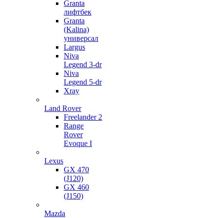
Granta
лифтбек
Granta
(Kalina)
универсал
Largus
Niva
Legend 3-dr
Niva
Legend 5-dr
Xray
Land Rover
Freelander 2
Range
Rover
Evoque I
Lexus
GX 470
(J120)
GX 460
(J150)
Mazda