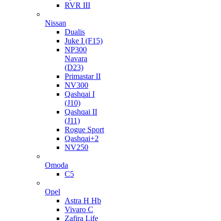
RVR III
Nissan
Dualis
Juke I (F15)
NP300
Navara
(D23)
Primastar II
NV300
Qashqai I
(J10)
Qashqai II
(J11)
Rogue Sport
Qashqai+2
NV250
Omoda
C5
Opel
Astra H Hb
Vivaro C
Zafira Life