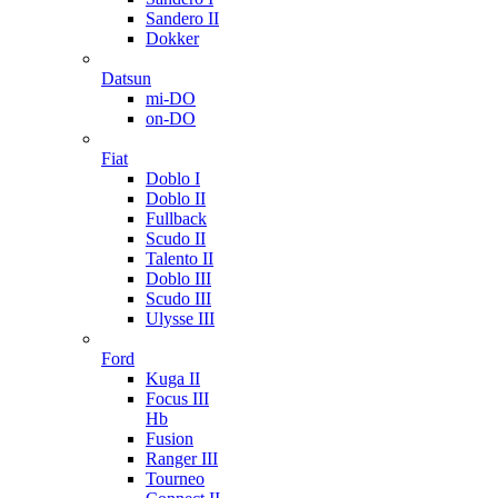
Sandero II
Dokker
Datsun
mi-DO
on-DO
Fiat
Doblo I
Doblo II
Fullback
Scudo II
Talento II
Doblo III
Scudo III
Ulysse III
Ford
Kuga II
Focus III
Hb
Fusion
Ranger III
Tourneo