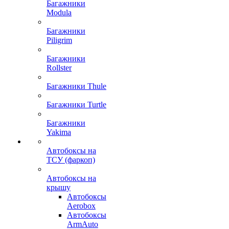
Багажники
Modula
Багажники
Piligrim
Багажники
Rollster
Багажники Thule
Багажники Turtle
Багажники
Yakima
Автобоксы на
ТСУ (фаркоп)
Автобоксы на
крышу
Автобоксы
Aerobox
Автобоксы
ArmAuto