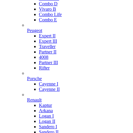
Combo D
Vivaro B
Combo Life
Combo E
Peugeot
Expert II
Expert III
Traveller
Partner II
4008
Partner III
Rifter
Porsche
Cayenne I
Cayenne II
Renault
Kaptur
Arkana
Logan I
Logan II
Sandero I
Sandero II