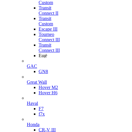
Custom
Transit
Connect II
Transit
Custom
Escape III
Tourneo
Connect III
Transit
Connect III
Ещё
GAC
GN8
Great Wall
Hover M2
Hover H6
Haval
F7
f7x
Honda
CR-V III