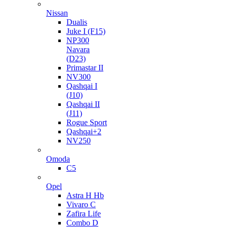
Nissan
Dualis
Juke I (F15)
NP300
Navara
(D23)
Primastar II
NV300
Qashqai I
(J10)
Qashqai II
(J11)
Rogue Sport
Qashqai+2
NV250
Omoda
C5
Opel
Astra H Hb
Vivaro C
Zafira Life
Combo D