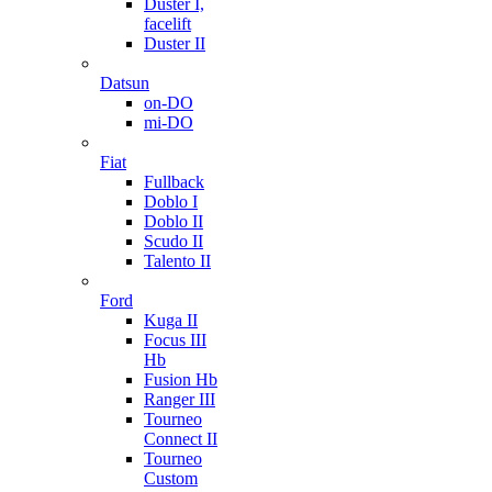
Duster I,
facelift
Duster II
Datsun
on-DO
mi-DO
Fiat
Fullback
Doblo I
Doblo II
Scudo II
Talento II
Ford
Kuga II
Focus III
Hb
Fusion Hb
Ranger III
Tourneo
Connect II
Tourneo
Custom