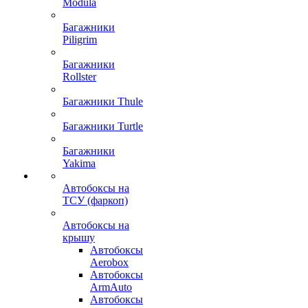
Modula
Багажники
Piligrim
Багажники
Rollster
Багажники Thule
Багажники Turtle
Багажники
Yakima
Автобоксы на
ТСУ (фаркоп)
Автобоксы на
крышу
Автобоксы
Aerobox
Автобоксы
ArmAuto
Автобоксы