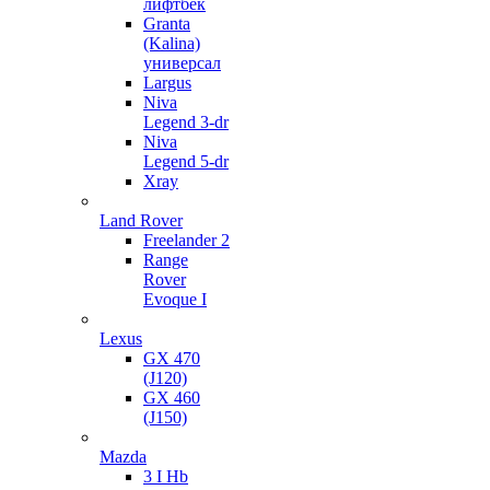
лифтбек
Granta
(Kalina)
универсал
Largus
Niva
Legend 3-dr
Niva
Legend 5-dr
Xray
Land Rover
Freelander 2
Range
Rover
Evoque I
Lexus
GX 470
(J120)
GX 460
(J150)
Mazda
3 I Hb