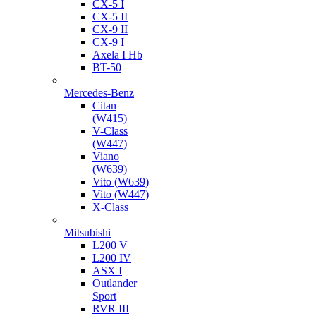
CX-5 I
CX-5 II
CX-9 II
CX-9 I
Axela I Hb
BT-50
Mercedes-Benz
Citan
(W415)
V-Class
(W447)
Viano
(W639)
Vito (W639)
Vito (W447)
X-Class
Mitsubishi
L200 V
L200 IV
ASX I
Outlander
Sport
RVR III