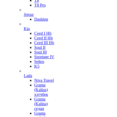
T8
T8 Pro
Jetour
Dashing
Kia
Ceed I Hb
Ceed II Hb
Ceed III Hb
Soul II
Soul III
Sportage IV
Seltos
K5
Lada
Niva Travel
Granta
(Kalina)
хэтчбек
Granta
(Kalina)
седан
Granta