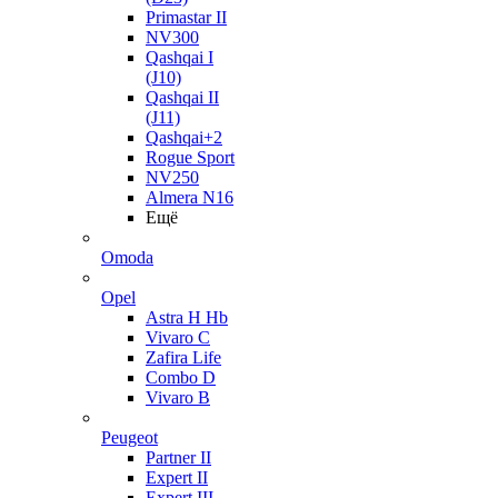
Primastar II
NV300
Qashqai I
(J10)
Qashqai II
(J11)
Qashqai+2
Rogue Sport
NV250
Almera N16
Ещё
Omoda
Opel
Astra H Hb
Vivaro C
Zafira Life
Combo D
Vivaro B
Peugeot
Partner II
Expert II
Expert III