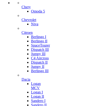
Chery
Omoda 5
Chevrolet
Niva
Citroen
Berlingo I
Berlingo II
SpaceTourer
Dispatch III
Jumpy III
C4 Aircross
Dispatch II
Jumpy II
Berlingo III
Dacia
Logan
MCV
Logan I
Logan II
Sandero I
Sandero II