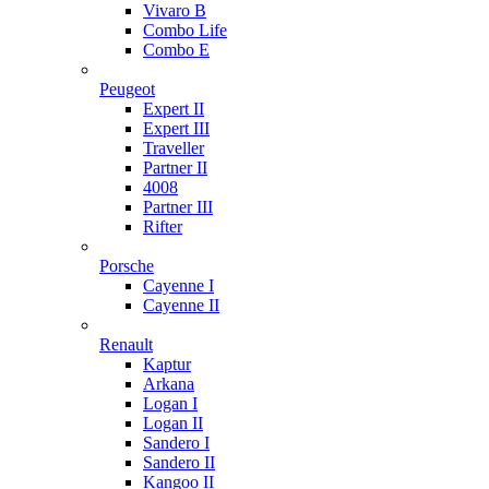
Vivaro B
Combo Life
Combo E
Peugeot
Expert II
Expert III
Traveller
Partner II
4008
Partner III
Rifter
Porsche
Cayenne I
Cayenne II
Renault
Kaptur
Arkana
Logan I
Logan II
Sandero I
Sandero II
Kangoo II