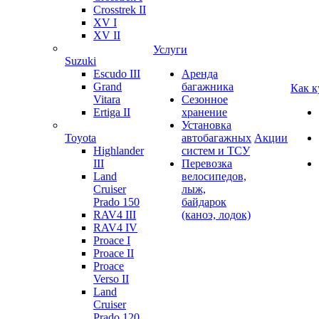
Crosstrek II
XV I
XV II
Услуги
Suzuki
Escudo III
Аренда
Grand
багажника
Как к
Vitara
Сезонное
Ertiga II
хранение
Установка
Toyota
автобагажных
Акции
Highlander
систем и ТСУ
III
Перевозка
Land
велосипедов,
Cruiser
лыж,
Prado 150
байдарок
RAV4 III
(каноэ, лодок)
RAV4 IV
Proace I
Proace II
Proace
Verso II
Land
Cruiser
Prado 120