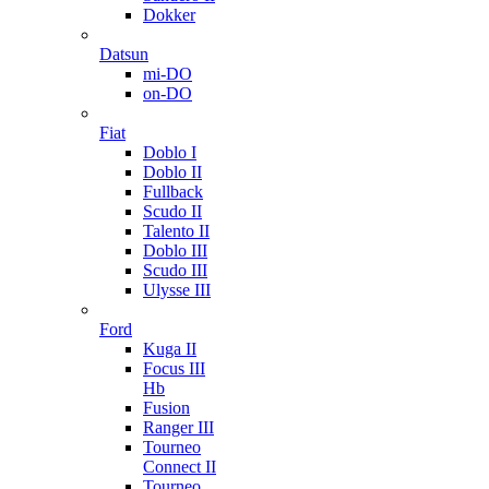
Dokker
Datsun
mi-DO
on-DO
Fiat
Doblo I
Doblo II
Fullback
Scudo II
Talento II
Doblo III
Scudo III
Ulysse III
Ford
Kuga II
Focus III
Hb
Fusion
Ranger III
Tourneo
Connect II
Tourneo