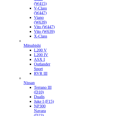
(W415)
V-Class
(W447)
Viano
(W639)
Vito (W447)
Vito (W639)
X-Class
Mitsubishi
L200 V
L200 IV
ASX I
Outlander
Sport
RVR III
Nissan
Terrano III
(D10)
Dualis
Juke I (F15)
NP300
Navara
(D23)