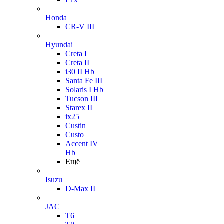
Honda
CR-V III
Hyundai
Creta I
Creta II
i30 II Hb
Santa Fe III
Solaris I Hb
Tucson III
Starex II
ix25
Custin
Custo
Accent IV
Hb
Ещё
Isuzu
D-Max II
JAC
T6