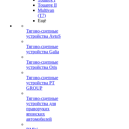
Touareg II
Multivan
(T7)
Ещё
Тягово-сцепные
устройства AvtoS
Тягово-сцепные
устройства Galia
Тягово-сцепные
устройства Oris
Тягово-сцепные
устройства PT
GROUP
Тягово-сцепные
устройства для
праворуких
японских
автомобилей