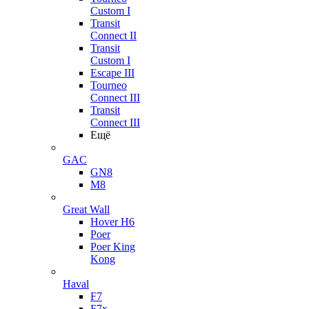
Custom I
Transit
Connect II
Transit
Custom I
Escape III
Tourneo
Connect III
Transit
Connect III
Ещё
GAC
GN8
M8
Great Wall
Hover H6
Poer
Poer King
Kong
Haval
F7
F7x