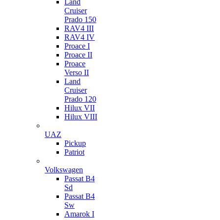
Land
Cruiser
Prado 150
RAV4 III
RAV4 IV
Proace I
Proace II
Proace
Verso II
Land
Cruiser
Prado 120
Hilux VII
Hilux VIII
UAZ
Pickup
Patriot
Volkswagen
Passat B4
Sd
Passat B4
Sw
Amarok I