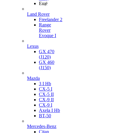
Ещё
Land Rover
Freelander 2
Range
Rover
Evoque I
Lexus
GX 470
(J120)
GX 460
(J150)
Mazda
3 I Hb
CX-5 I
CX-5 II
CX-9 II
CX-9 I
Axela I Hb
BT-50
Mercedes-Benz
Citan