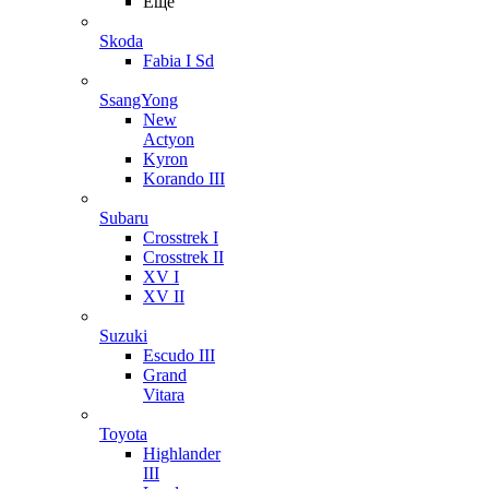
Ещё
Skoda
Fabia I Sd
SsangYong
New
Actyon
Kyron
Korando III
Subaru
Crosstrek I
Crosstrek II
XV I
XV II
Suzuki
Escudo III
Grand
Vitara
Toyota
Highlander
III