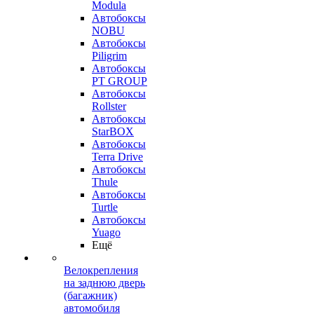
Modula
Автобоксы
NOBU
Автобоксы
Piligrim
Автобоксы
PT GROUP
Автобоксы
Rollster
Автобоксы
StarBOX
Автобоксы
Terra Drive
Автобоксы
Thule
Автобоксы
Turtle
Автобоксы
Yuago
Ещё
Велокрепления
на заднюю дверь
(багажник)
автомобиля