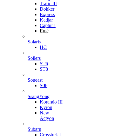
Trafic III
Dokker
Express
Kadjar
Captur I
Ещё
Solaris
HC
Sollers
ST6
ST8
Soueast
S06
SsangYong
Korando III
Kyron
New
Actyon
Subaru
Crosstrek I