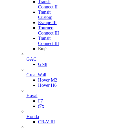
Transit
Connect II
Transit
Custom
Escape III
Tourneo
Connect III
Transit
Connect III
Ещё
GAC
GN8
Great Wall
Hover M2
Hover H6
Haval
F7
f7x
Honda
CR-V III