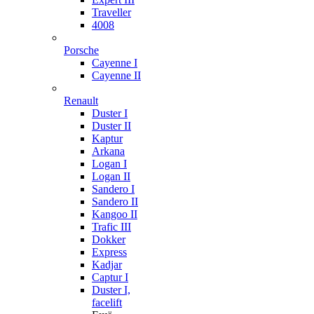
Traveller
4008
Porsche
Cayenne I
Cayenne II
Renault
Duster I
Duster II
Kaptur
Arkana
Logan I
Logan II
Sandero I
Sandero II
Kangoo II
Trafic III
Dokker
Express
Kadjar
Captur I
Duster I,
facelift