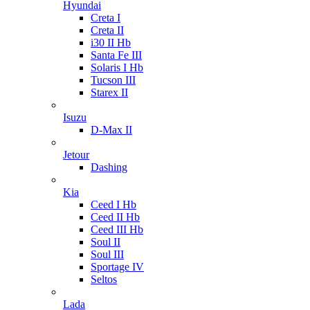
Hyundai
Creta I
Creta II
i30 II Hb
Santa Fe III
Solaris I Hb
Tucson III
Starex II
Isuzu
D-Max II
Jetour
Dashing
Kia
Ceed I Hb
Ceed II Hb
Ceed III Hb
Soul II
Soul III
Sportage IV
Seltos
Lada