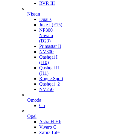
RVR III
Nissan
Dualis
Juke I (F15)
NP300
Navara
(D23)
Primastar II
NV300
Qashqai I
(J10)
Qashqai II
(J11)
Rogue Sport
Qashqai+2
NV250
Omoda
C5
Opel
Astra H Hb
Vivaro C
Zafira Life