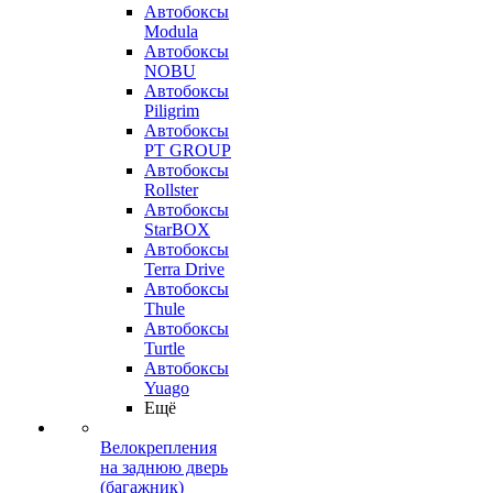
Автобоксы
Modula
Автобоксы
NOBU
Автобоксы
Piligrim
Автобоксы
PT GROUP
Автобоксы
Rollster
Автобоксы
StarBOX
Автобоксы
Terra Drive
Автобоксы
Thule
Автобоксы
Turtle
Автобоксы
Yuago
Ещё
Велокрепления
на заднюю дверь
(багажник)