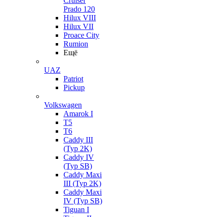
Cruiser
Prado 120
Hilux VIII
Hilux VII
Proace City
Rumion
Ещё
UAZ
Patriot
Pickup
Volkswagen
Amarok I
T5
T6
Caddy III
(Typ 2K)
Caddy IV
(Typ SB)
Caddy Maxi
III (Typ 2K)
Caddy Maxi
IV (Typ SB)
Tiguan I