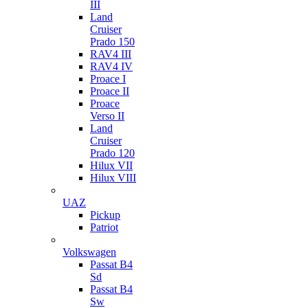
III
Land
Cruiser
Prado 150
RAV4 III
RAV4 IV
Proace I
Proace II
Proace
Verso II
Land
Cruiser
Prado 120
Hilux VII
Hilux VIII
UAZ
Pickup
Patriot
Volkswagen
Passat B4
Sd
Passat B4
Sw