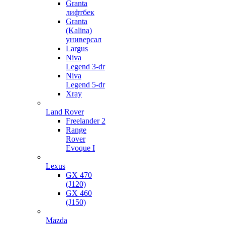
Granta
лифтбек
Granta
(Kalina)
универсал
Largus
Niva
Legend 3-dr
Niva
Legend 5-dr
Xray
Land Rover
Freelander 2
Range
Rover
Evoque I
Lexus
GX 470
(J120)
GX 460
(J150)
Mazda