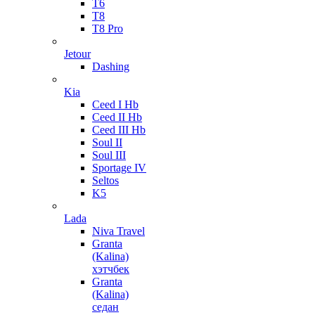
T6
T8
T8 Pro
Jetour
Dashing
Kia
Ceed I Hb
Ceed II Hb
Ceed III Hb
Soul II
Soul III
Sportage IV
Seltos
K5
Lada
Niva Travel
Granta
(Kalina)
хэтчбек
Granta
(Kalina)
седан