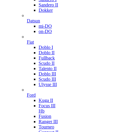
Sandero II
Dokker
Datsun
mi-DO
on-DO
Fiat
Doblo I
Doblo II
Fullback
Scudo II
Talento II
Doblo III
Scudo III
Ulysse III
Ford
Kuga II
Focus III
Hb
Fusion
Ranger III
Tourneo