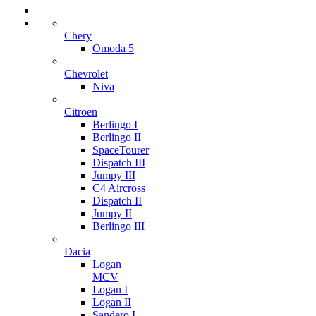
Chery
Omoda 5
Chevrolet
Niva
Citroen
Berlingo I
Berlingo II
SpaceTourer
Dispatch III
Jumpy III
C4 Aircross
Dispatch II
Jumpy II
Berlingo III
Dacia
Logan
MCV
Logan I
Logan II
Sandero I