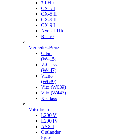
3 I Hb
CX-5 I
CX-5 II
CX-9 II
CX-9 I
Axela I Hb
BT-50
Mercedes-Benz
Citan
(W415)
V-Class
(W447)
Viano
(W639)
Vito (W639)
Vito (W447)
X-Class
Mitsubishi
L200 V
L200 IV
ASX I
Outlander
Sport