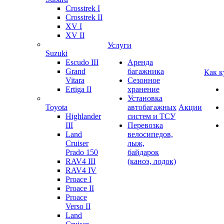
Crosstrek I
Crosstrek II
XV I
XV II
Услуги
Suzuki
Escudo III
Аренда
Grand
багажника
Как к
Vitara
Сезонное
Ertiga II
хранение
Установка
Toyota
автобагажных
Акции
Highlander
систем и ТСУ
III
Перевозка
Land
велосипедов,
Cruiser
лыж,
Prado 150
байдарок
RAV4 III
(каноэ, лодок)
RAV4 IV
Proace I
Proace II
Proace
Verso II
Land