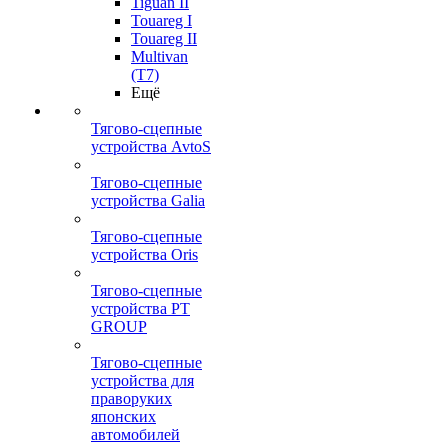
Tiguan II
Touareg I
Touareg II
Multivan
(T7)
Ещё
Тягово-сцепные
устройства AvtoS
Тягово-сцепные
устройства Galia
Тягово-сцепные
устройства Oris
Тягово-сцепные
устройства PT
GROUP
Тягово-сцепные
устройства для
праворуких
японских
автомобилей