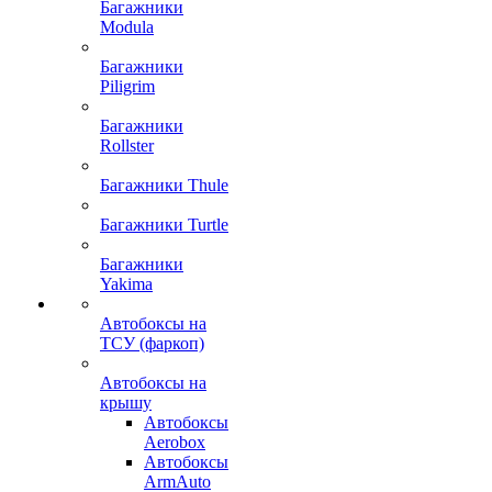
Багажники
Modula
Багажники
Piligrim
Багажники
Rollster
Багажники Thule
Багажники Turtle
Багажники
Yakima
Автобоксы на
ТСУ (фаркоп)
Автобоксы на
крышу
Автобоксы
Aerobox
Автобоксы
ArmAuto