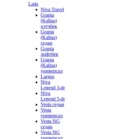
Lada
Niva Travel
Granta
(Kalina)
хэтчбек
Granta
(Kalina)
седан
Granta
лифтбек
Granta
(Kalina)
универсал
Largus
Niva
Legend 3-dr
Niva
Legend 5-dr
Vesta седан
Vesta
универсал
Vesta NG
седан
Vesta NG
универсал