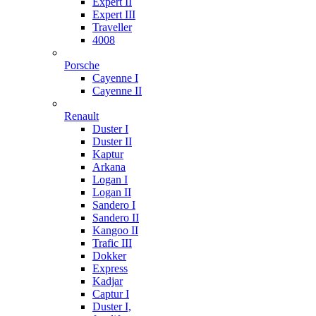
Expert II
Expert III
Traveller
4008
Porsche
Cayenne I
Cayenne II
Renault
Duster I
Duster II
Kaptur
Arkana
Logan I
Logan II
Sandero I
Sandero II
Kangoo II
Trafic III
Dokker
Express
Kadjar
Captur I
Duster I,