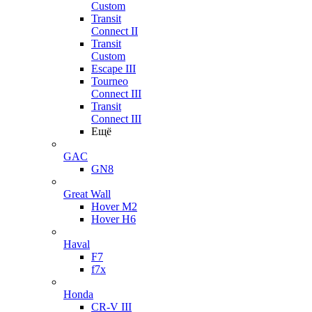
Custom
Transit
Connect II
Transit
Custom
Escape III
Tourneo
Connect III
Transit
Connect III
Ещё
GAC
GN8
Great Wall
Hover M2
Hover H6
Haval
F7
f7x
Honda
CR-V III