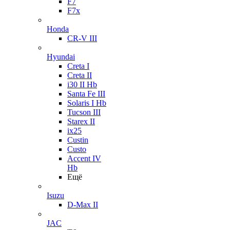
F7
F7x
Honda
CR-V III
Hyundai
Creta I
Creta II
i30 II Hb
Santa Fe III
Solaris I Hb
Tucson III
Starex II
ix25
Custin
Custo
Accent IV
Hb
Ещё
Isuzu
D-Max II
JAC