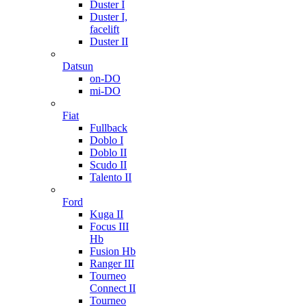
Duster I
Duster I,
facelift
Duster II
Datsun
on-DO
mi-DO
Fiat
Fullback
Doblo I
Doblo II
Scudo II
Talento II
Ford
Kuga II
Focus III
Hb
Fusion Hb
Ranger III
Tourneo
Connect II
Tourneo