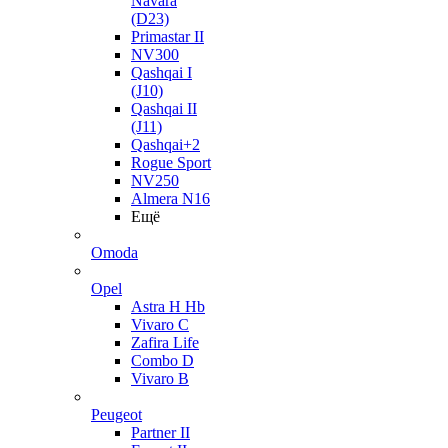
Navara
(D23)
Primastar II
NV300
Qashqai I
(J10)
Qashqai II
(J11)
Qashqai+2
Rogue Sport
NV250
Almera N16
Ещё
Omoda
Opel
Astra H Hb
Vivaro C
Zafira Life
Combo D
Vivaro B
Peugeot
Partner II