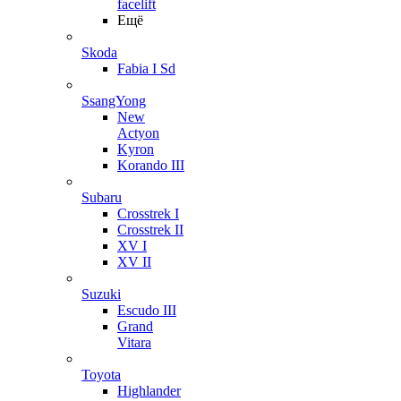
facelift
Ещё
Skoda
Fabia I Sd
SsangYong
New
Actyon
Kyron
Korando III
Subaru
Crosstrek I
Crosstrek II
XV I
XV II
Suzuki
Escudo III
Grand
Vitara
Toyota
Highlander