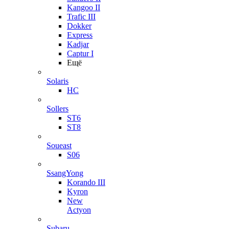
Kangoo II
Trafic III
Dokker
Express
Kadjar
Captur I
Ещё
Solaris
HC
Sollers
ST6
ST8
Soueast
S06
SsangYong
Korando III
Kyron
New
Actyon
Subaru