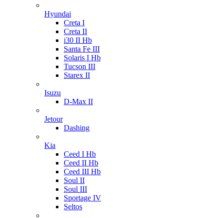
Hyundai
Creta I
Creta II
i30 II Hb
Santa Fe III
Solaris I Hb
Tucson III
Starex II
Isuzu
D-Max II
Jetour
Dashing
Kia
Ceed I Hb
Ceed II Hb
Ceed III Hb
Soul II
Soul III
Sportage IV
Seltos