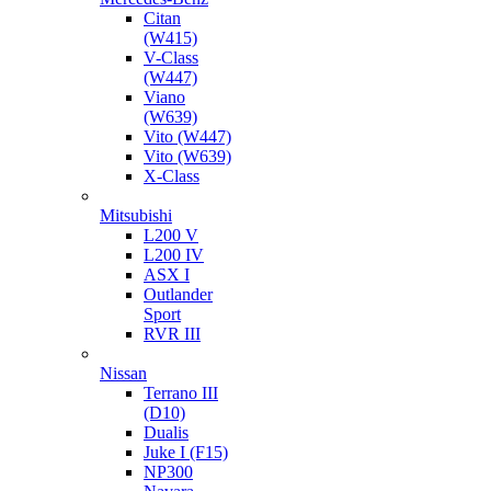
Citan
(W415)
V-Class
(W447)
Viano
(W639)
Vito (W447)
Vito (W639)
X-Class
Mitsubishi
L200 V
L200 IV
ASX I
Outlander
Sport
RVR III
Nissan
Terrano III
(D10)
Dualis
Juke I (F15)
NP300