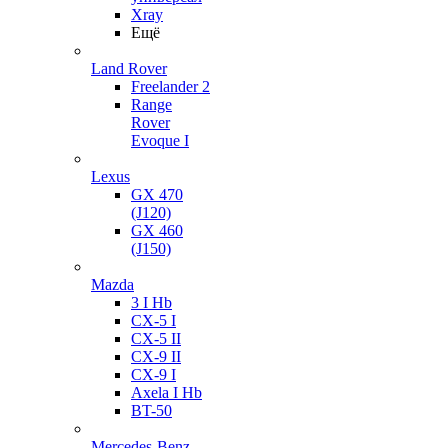
Xray
Ещё
Land Rover
Freelander 2
Range
Rover
Evoque I
Lexus
GX 470
(J120)
GX 460
(J150)
Mazda
3 I Hb
CX-5 I
CX-5 II
CX-9 II
CX-9 I
Axela I Hb
BT-50
Mercedes-Benz