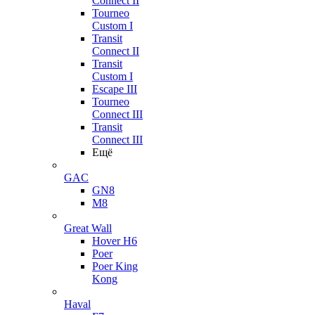
Connect II
Tourneo
Custom I
Transit
Connect II
Transit
Custom I
Escape III
Tourneo
Connect III
Transit
Connect III
Ещё
GAC
GN8
M8
Great Wall
Hover H6
Poer
Poer King
Kong
Haval