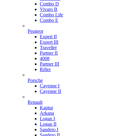
Combo D
Vivaro B
Combo Life
Combo E
Peugeot
Expert II
Expert III
Traveller
Partner II
4008
Partner III
Rifter
Porsche
Cayenne I
Cayenne II
Renault
Kaptur
Arkana
Logan I
Logan II
Sandero I
Sandero II