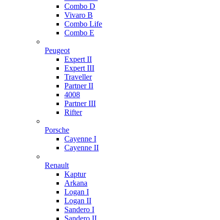
Combo D
Vivaro B
Combo Life
Combo E
Peugeot
Expert II
Expert III
Traveller
Partner II
4008
Partner III
Rifter
Porsche
Cayenne I
Cayenne II
Renault
Kaptur
Arkana
Logan I
Logan II
Sandero I
Sandero II