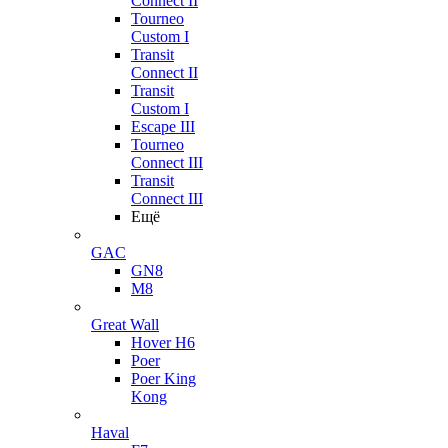
Connect II
Tourneo
Custom I
Transit
Connect II
Transit
Custom I
Escape III
Tourneo
Connect III
Transit
Connect III
Ещё
GAC
GN8
M8
Great Wall
Hover H6
Poer
Poer King
Kong
Haval