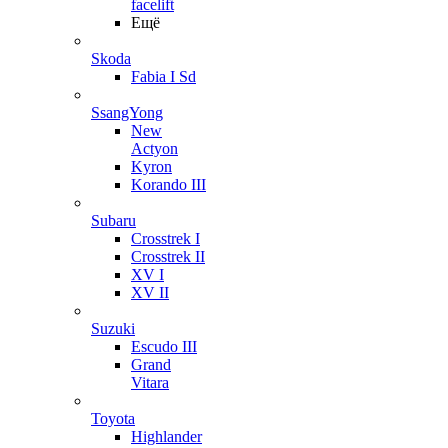
facelift
Ещё
Skoda
Fabia I Sd
SsangYong
New
Actyon
Kyron
Korando III
Subaru
Crosstrek I
Crosstrek II
XV I
XV II
Suzuki
Escudo III
Grand
Vitara
Toyota
Highlander