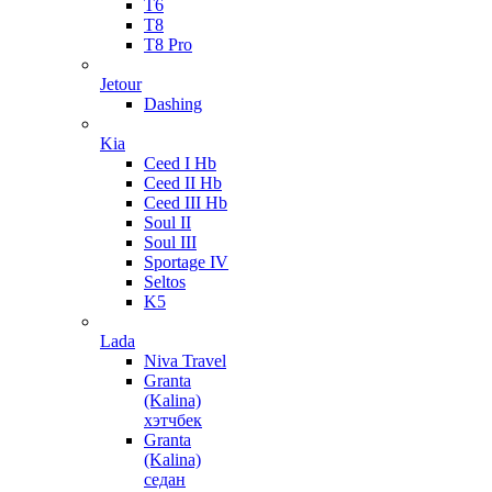
T6
T8
T8 Pro
Jetour
Dashing
Kia
Ceed I Hb
Ceed II Hb
Ceed III Hb
Soul II
Soul III
Sportage IV
Seltos
K5
Lada
Niva Travel
Granta
(Kalina)
хэтчбек
Granta
(Kalina)
седан