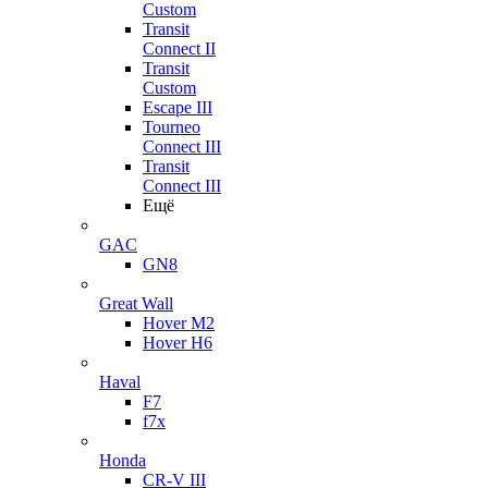
Custom
Transit
Connect II
Transit
Custom
Escape III
Tourneo
Connect III
Transit
Connect III
Ещё
GAC
GN8
Great Wall
Hover M2
Hover H6
Haval
F7
f7x
Honda
CR-V III