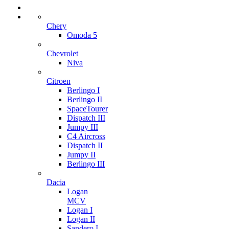
Chery
Omoda 5
Chevrolet
Niva
Citroen
Berlingo I
Berlingo II
SpaceTourer
Dispatch III
Jumpy III
C4 Aircross
Dispatch II
Jumpy II
Berlingo III
Dacia
Logan
MCV
Logan I
Logan II
Sandero I