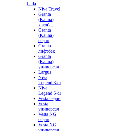
Lada
Niva Travel
Granta
(Kalina)
хэтчбек
Granta
(Kalina)
седан
Granta
лифтбек
Granta
(Kalina)
универсал
Largus
Niva
Legend 3-dr
Niva
Legend 5-dr
Vesta седан
Vesta
универсал
Vesta NG
седан
Vesta NG
универсал