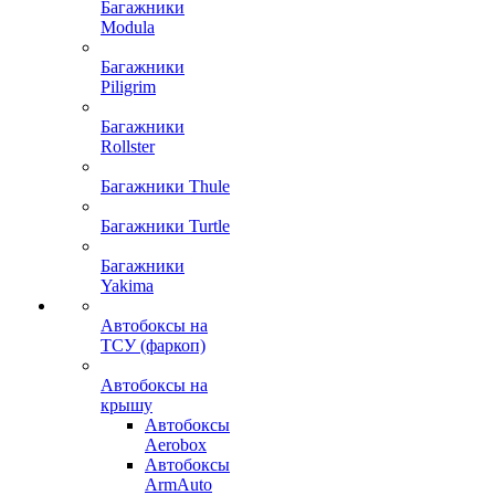
Багажники
Modula
Багажники
Piligrim
Багажники
Rollster
Багажники Thule
Багажники Turtle
Багажники
Yakima
Автобоксы на
ТСУ (фаркоп)
Автобоксы на
крышу
Автобоксы
Aerobox
Автобоксы
ArmAuto