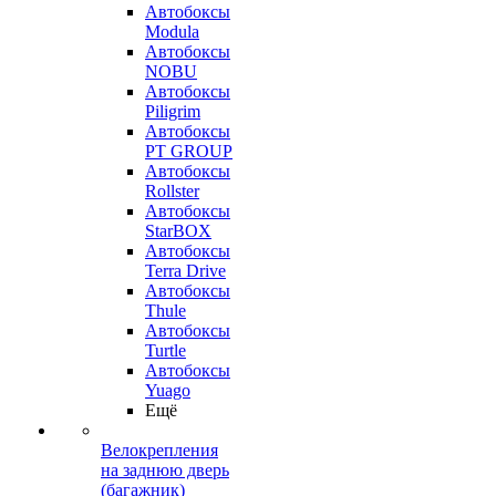
Автобоксы
Modula
Автобоксы
NOBU
Автобоксы
Piligrim
Автобоксы
PT GROUP
Автобоксы
Rollster
Автобоксы
StarBOX
Автобоксы
Terra Drive
Автобоксы
Thule
Автобоксы
Turtle
Автобоксы
Yuago
Ещё
Велокрепления
на заднюю дверь
(багажник)