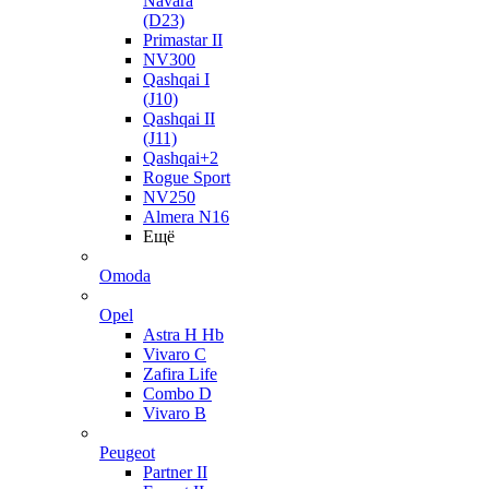
Navara
(D23)
Primastar II
NV300
Qashqai I
(J10)
Qashqai II
(J11)
Qashqai+2
Rogue Sport
NV250
Almera N16
Ещё
Omoda
Opel
Astra H Hb
Vivaro C
Zafira Life
Combo D
Vivaro B
Peugeot
Partner II