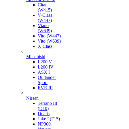
Citan
(W415)
V-Class
(W447)
Viano
(W639)
Vito (W447)
Vito (W639)
X-Class
Mitsubishi
L200 V
L200 IV
ASX I
Outlander
Sport
RVR III
Nissan
Terrano III
(D10)
Dualis
Juke I (F15)
NP300