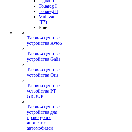
Tiguan II
Touareg I
Touareg II
Multivan
(T7)
Ещё
Тягово-сцепные
устройства AvtoS
Тягово-сцепные
устройства Galia
Тягово-сцепные
устройства Oris
Тягово-сцепные
устройства PT
GROUP
Тягово-сцепные
устройства для
праворуких
японских
автомобилей