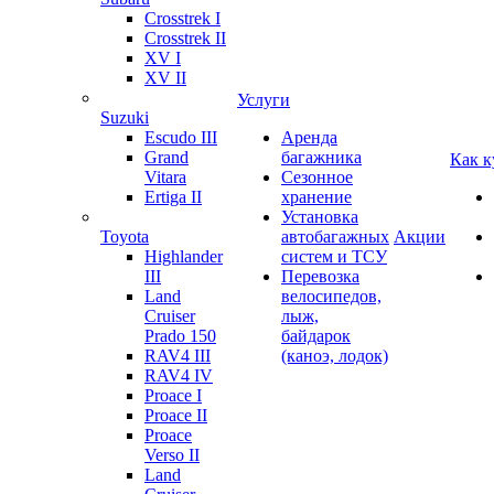
Crosstrek I
Crosstrek II
XV I
XV II
Услуги
Suzuki
Escudo III
Аренда
Grand
багажника
Как к
Vitara
Сезонное
Ertiga II
хранение
Установка
Toyota
автобагажных
Акции
Highlander
систем и ТСУ
III
Перевозка
Land
велосипедов,
Cruiser
лыж,
Prado 150
байдарок
RAV4 III
(каноэ, лодок)
RAV4 IV
Proace I
Proace II
Proace
Verso II
Land