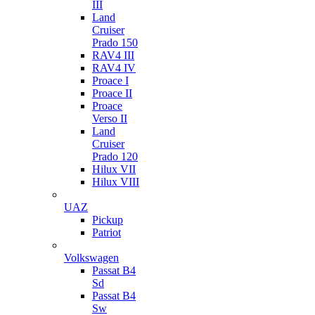
III
Land
Cruiser
Prado 150
RAV4 III
RAV4 IV
Proace I
Proace II
Proace
Verso II
Land
Cruiser
Prado 120
Hilux VII
Hilux VIII
UAZ
Pickup
Patriot
Volkswagen
Passat B4
Sd
Passat B4
Sw