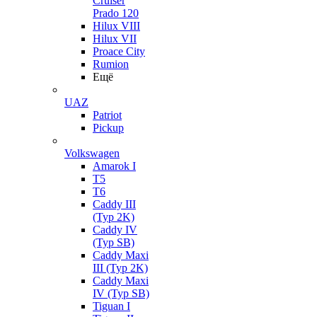
Cruiser
Prado 120
Hilux VIII
Hilux VII
Proace City
Rumion
Ещё
UAZ
Patriot
Pickup
Volkswagen
Amarok I
T5
T6
Caddy III
(Typ 2K)
Caddy IV
(Typ SB)
Caddy Maxi
III (Typ 2K)
Caddy Maxi
IV (Typ SB)
Tiguan I