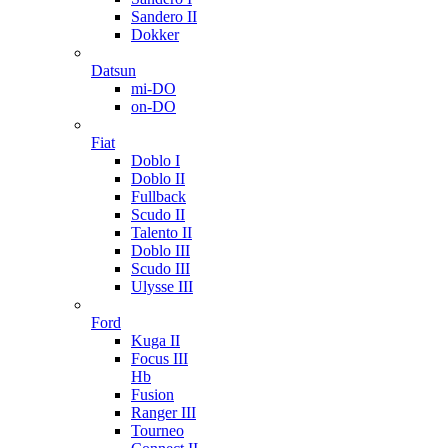
Sandero II
Dokker
Datsun
mi-DO
on-DO
Fiat
Doblo I
Doblo II
Fullback
Scudo II
Talento II
Doblo III
Scudo III
Ulysse III
Ford
Kuga II
Focus III
Hb
Fusion
Ranger III
Tourneo