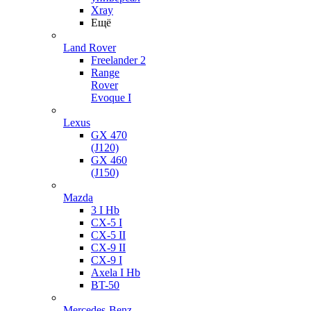
Xray
Ещё
Land Rover
Freelander 2
Range
Rover
Evoque I
Lexus
GX 470
(J120)
GX 460
(J150)
Mazda
3 I Hb
CX-5 I
CX-5 II
CX-9 II
CX-9 I
Axela I Hb
BT-50
Mercedes-Benz