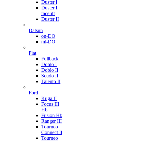
Duster I
Duster I,
facelift
Duster II
Datsun
on-DO
mi-DO
Fiat
Fullback
Doblo I
Doblo II
Scudo II
Talento II
Ford
Kuga II
Focus III
Hb
Fusion Hb
Ranger III
Tourneo
Connect II
Tourneo