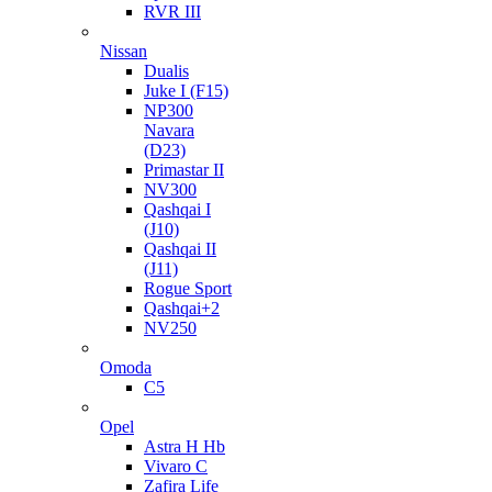
RVR III
Nissan
Dualis
Juke I (F15)
NP300
Navara
(D23)
Primastar II
NV300
Qashqai I
(J10)
Qashqai II
(J11)
Rogue Sport
Qashqai+2
NV250
Omoda
C5
Opel
Astra H Hb
Vivaro C
Zafira Life