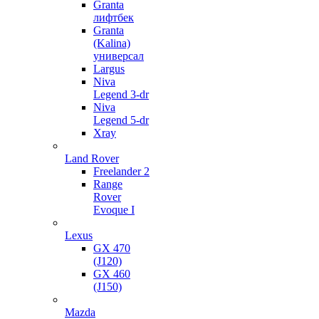
Granta
лифтбек
Granta
(Kalina)
универсал
Largus
Niva
Legend 3-dr
Niva
Legend 5-dr
Xray
Land Rover
Freelander 2
Range
Rover
Evoque I
Lexus
GX 470
(J120)
GX 460
(J150)
Mazda