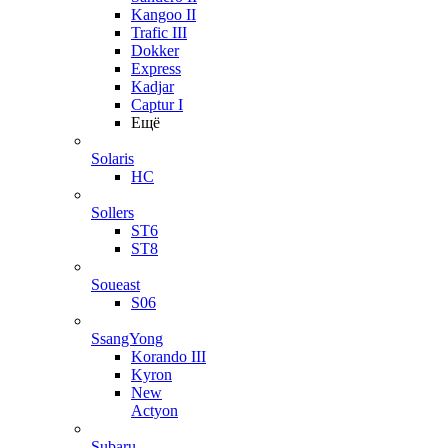
Kangoo II
Trafic III
Dokker
Express
Kadjar
Captur I
Ещё
Solaris
HC
Sollers
ST6
ST8
Soueast
S06
SsangYong
Korando III
Kyron
New
Actyon
Subaru