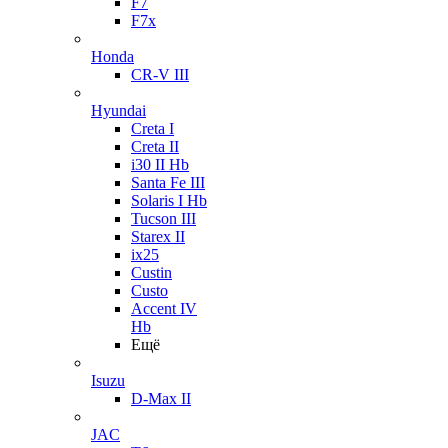
F7
F7x
Honda
CR-V III
Hyundai
Creta I
Creta II
i30 II Hb
Santa Fe III
Solaris I Hb
Tucson III
Starex II
ix25
Custin
Custo
Accent IV
Hb
Ещё
Isuzu
D-Max II
JAC