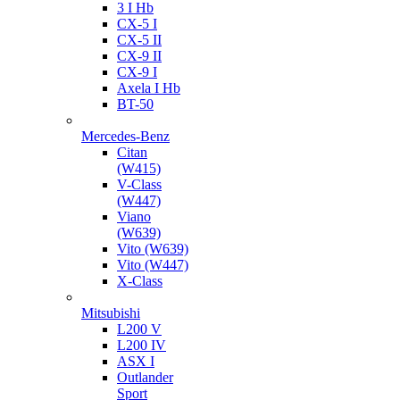
3 I Hb
CX-5 I
CX-5 II
CX-9 II
CX-9 I
Axela I Hb
BT-50
Mercedes-Benz
Citan
(W415)
V-Class
(W447)
Viano
(W639)
Vito (W639)
Vito (W447)
X-Class
Mitsubishi
L200 V
L200 IV
ASX I
Outlander
Sport