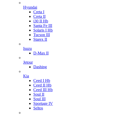
Hyundai
Creta I
Creta II
i30 II Hb
Santa Fe III
Solaris I Hb
Tucson III
Starex II
Isuzu
D-Max II
Jetour
Dashing
Kia
Ceed I Hb
Ceed II Hb
Ceed III Hb
Soul II
Soul III
Sportage IV
Seltos