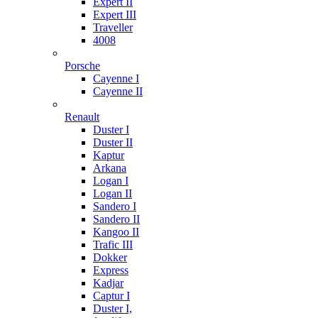
Expert II
Expert III
Traveller
4008
Porsche
Cayenne I
Cayenne II
Renault
Duster I
Duster II
Kaptur
Arkana
Logan I
Logan II
Sandero I
Sandero II
Kangoo II
Trafic III
Dokker
Express
Kadjar
Captur I
Duster I,